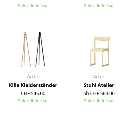
Sofort lieferbar
Sofort lieferbar
Spiegel
Figuren & Miniaturen
Vasen
Tabletts
Büroutensilien
Aufbewahrungsboxen
Artek
Artek
Decken
Kiila Kleiderständer
Stuhl Atelier
Kissen
CHF 545.00
ab CHF 563.00
Sofort lieferbar
Sofort lieferbar
Teppiche
Vorhänge
... alle Accessoires