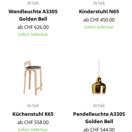
Artek
Artek
Büro
Wandleuchte A330S
Kinderstuhl N65
Golden Bell
ab CHF 450.00
Arbeitsplatz
ab CHF 626.00
Sofort lieferbar
Management Büro
Sofort lieferbar
Konferenzraum
Empfang
Cafeteria
Branchenlösungen
Sicheres Arbeiten
Artek
Artek
Hersteller & Designer
Küchenstuhl K65
Pendelleuchte A330S
Hersteller
Golden Bell
ab CHF 558.00
ab CHF 544.00
Sofort lieferbar