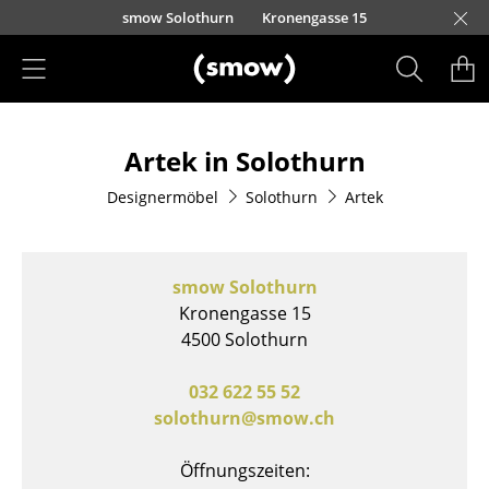
Direkt zum Inhalt
smow Solothurn
Kronengasse 15
Produkte
Artek in Solothurn
Sitzmöbel
Designermöbel
Solothurn
Artek
Esszimmerstühle
Sofas
smow Solothurn
Sessel
Kronengasse 15
4500 Solothurn
Loungesessel
Stühle
032 622 55 52
solothurn@smow.ch
Freischwinger
Öffnungszeiten:
Barhocker