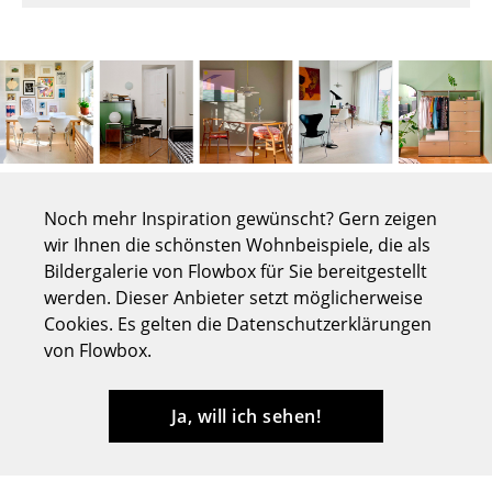
Tische
Esstische
Beistelltische
Couchtische
Schreibtische
Noch mehr Inspiration gewünscht? Gern zeigen
wir Ihnen die schönsten Wohnbeispiele, die als
Sekretäre & PC-Tische
Bildergalerie von Flowbox für Sie bereitgestellt
Konferenztische
werden. Dieser Anbieter setzt möglicherweise
Cookies. Es gelten die Datenschutzerklärungen
Stehtische & Stehpulte
von Flowbox.
Kindertische
Ja, will ich sehen!
Gartentische
Servierwagen