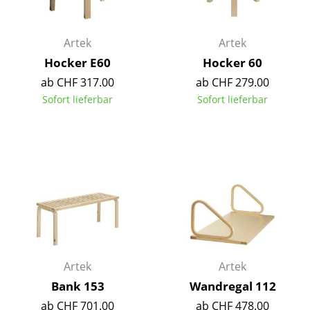
Akkuleuchten
... alle Leuchten
Artek
Artek
Hocker E60
Hocker 60
Betten
ab CHF 317.00
ab CHF 279.00
Sofort lieferbar
Sofort lieferbar
Doppelbetten
Einzelbetten
Stapelbetten
Kinderbetten
Nachttische & Bettzubehör
... alle Betten
Artek
Artek
Accessoires
Bank 153
Wandregal 112
Uhren
ab CHF 701.00
ab CHF 478.00