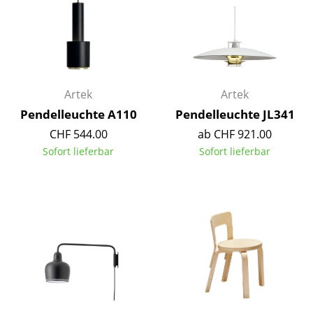
Räume
Zuhause
Wohnzimmer
Artek
Artek
Esszimmer
Pendelleuchte A110
Pendelleuchte JL341
CHF 544.00
ab CHF 921.00
Schlafzimmer
Sofort lieferbar
Sofort lieferbar
Kinderzimmer
Arbeitszimmer
Diele
Badezimmer
Stauraum
Balkon & Garten