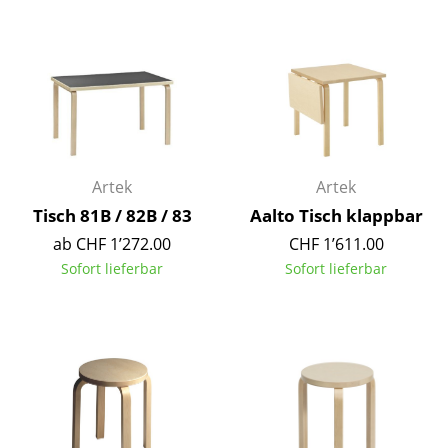
Kleinaufbewahrung
Einzelteile
... alle Aufbewahrungsmöbel
Licht
Artek
Artek
Hängeleuchten & Deckenleuchten
Tisch 81B / 82B / 83
Aalto Tisch klappbar
Tischleuchten
ab CHF 1’272.00
CHF 1’611.00
Schreibtischleuchten
Sofort lieferbar
Sofort lieferbar
Stehleuchten & Leseleuchten
Bodenleuchten
Wandleuchten
Outdoor-Leuchten