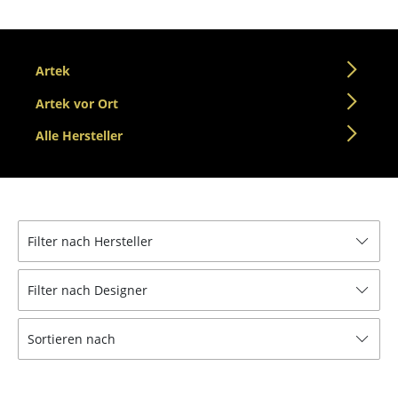
Einzelteile
... alle Tische
Artek
Aufbewahren
Artek vor Ort
Regale & Schränke
Alle Hersteller
Bücherregale
Wandregale
Sideboards & Kommoden
Filter nach Hersteller
TV Möbel
Filter nach Designer
Beistell- & Rollcontainer
Sortieren nach
Barmöbel
Garderoben