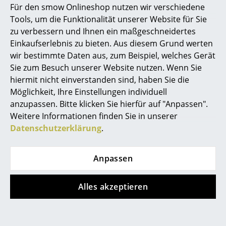
Für den smow Onlineshop nutzen wir verschiedene
Marcel Breuer
Tools, um die Funktionalität unserer Website für Sie
zu verbessern und Ihnen ein maßgeschneidertes
Philippe Starck
Einkaufserlebnis zu bieten. Aus diesem Grund werten
wir bestimmte Daten aus, zum Beispiel, welches Gerät
Verner Panton
Artek
Artek
Sie zum Besuch unserer Website nutzen. Wenn Sie
... alle Designer A-Z
Pendelleuchte A333
Pendelleuchte A331
hiermit nicht einverstanden sind, haben Sie die
Turnip
Beehive
Möglichkeit, Ihre Einstellungen individuell
anzupassen. Bitte klicken Sie hierfür auf "Anpassen".
Themen
CHF 588.00
CHF 1’338.00
Weitere Informationen finden Sie in unserer
Lieferbar in 2-3 Wochen
Lieferbar in 2-3 Wochen
Neu bei smow
Datenschutzerklärung
.
(Standardlieferaussage des
(Standardlieferaussage des
Herstellers)
Herstellers)
Inspiration
Anpassen
Special Editions
Designklassiker
Alles akzeptieren
Frauen im Design