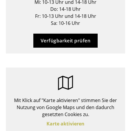
Mi: 10-13 Uhr und 14-18 Uhr
Hocker
Do: 14-18 Uhr
Fr: 10-13 Uhr und 14-18 Uhr
Bänke & Liegen
Sa: 10-16 Uhr
Sitzsäcke
Verfügbarkeit prüfen
Gartenstühle
Kinderstühle
Schaukelstühle
Bürodrehstühle
Konferenzstühle
Mit Klick auf "Karte aktivieren" stimmen Sie der
Bürosessel
Nutzung von Google Maps und den dadurch
Einzelteile
gesetzten Cookies zu.
Karte aktivieren
... alle Sitzmöbel