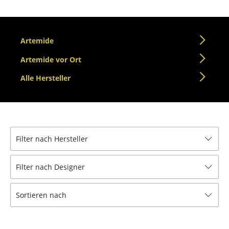
Einzelteile
... alle Tische
Artemide
Aufbewahren
Artemide vor Ort
Regale & Schränke
Alle Hersteller
Bücherregale
Wandregale
Sideboards & Kommoden
Filter nach Hersteller
TV Möbel
Filter nach Designer
Beistell- & Rollcontainer
Sortieren nach
Barmöbel
Garderoben