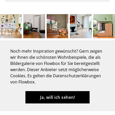
Tische
Esstische
Beistelltische
Couchtische
Schreibtische
Noch mehr Inspiration gewünscht? Gern zeigen
wir Ihnen die schönsten Wohnbeispiele, die als
Sekretäre & PC-Tische
Bildergalerie von Flowbox für Sie bereitgestellt
Konferenztische
werden. Dieser Anbieter setzt möglicherweise
Cookies. Es gelten die Datenschutzerklärungen
Stehtische & Stehpulte
von Flowbox.
Kindertische
Ja, will ich sehen!
Gartentische
Servierwagen