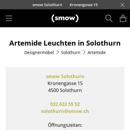
Direkt zum Inhalt
smow Solothurn
Kronengasse 15
Produkte
Artemide Leuchten in Solothurn
Sitzmöbel
Designermöbel
Solothurn
Artemide
Esszimmerstühle
Sofas
smow Solothurn
Sessel
Kronengasse 15
4500 Solothurn
Loungesessel
Stühle
032 622 55 52
solothurn@smow.ch
Freischwinger
Öffnungszeiten:
Barhocker