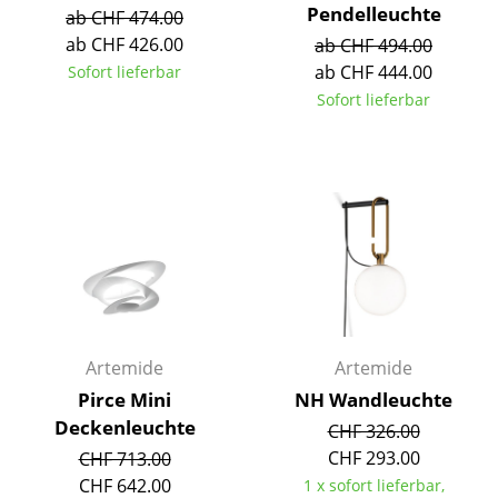
Pendelleuchte
ab CHF 474.00
Räume
ab CHF 426.00
ab CHF 494.00
ab CHF 444.00
Sofort lieferbar
Zuhause
Sofort lieferbar
Wohnzimmer
Esszimmer
Schlafzimmer
Kinderzimmer
Arbeitszimmer
Diele
Artemide
Artemide
Badezimmer
Pirce Mini
NH Wandleuchte
Deckenleuchte
CHF 326.00
Stauraum
CHF 293.00
CHF 713.00
Balkon & Garten
CHF 642.00
1 x sofort lieferbar,