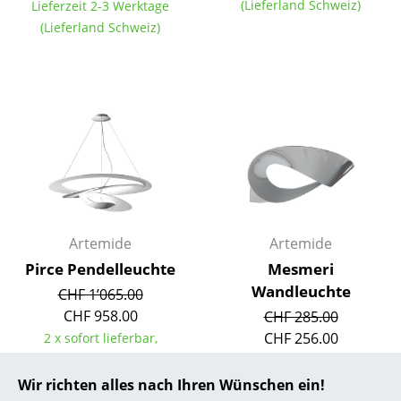
(Lieferland Schweiz)
Lieferzeit 2-3 Werktage
(Lieferland Schweiz)
... alle Hersteller A-Z
Designer
Alvar Aalto
Arne Jacobsen
Charles & Ray Eames
Eero Saarinen
Artemide
Artemide
Egon Eiermann
Pirce Pendelleuchte
Mesmeri
Eileen Gray
Wandleuchte
CHF 1’065.00
CHF 958.00
CHF 285.00
Jean Prouvé
CHF 256.00
2 x sofort lieferbar,
Le Corbusier
Lieferzeit 5-7 Werktage
Sofort lieferbar
(Lieferland Schweiz)
Wir richten alles nach Ihren Wünschen ein!
Ludwig Mies van der Rohe