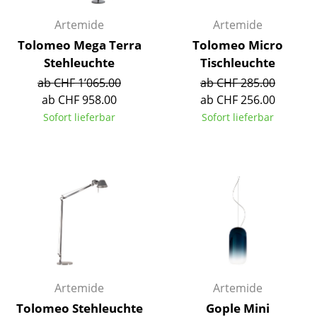
Spiegel
Artemide
Artemide
Tolomeo Mega Terra
Tolomeo Micro
Figuren & Miniaturen
Stehleuchte
Tischleuchte
Vasen
ab CHF 1’065.00
ab CHF 285.00
ab CHF 958.00
ab CHF 256.00
Tabletts
Sofort lieferbar
Sofort lieferbar
Büroutensilien
Aufbewahrungsboxen
Decken
Kissen
Teppiche
Vorhänge
Artemide
Artemide
... alle Accessoires
Tolomeo Stehleuchte
Gople Mini