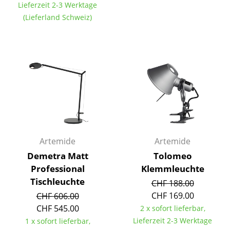
Artemide
Lieferzeit 2-3 Werktage
(Lieferland Schweiz)
Cassina
Fritz Hansen
HAY
Knoll International
Louis Poulsen
Muuto
Artemide
Artemide
Nils Holger Moormann
Demetra Matt
Tolomeo
Richard Lampert
Professional
Klemmleuchte
Tischleuchte
CHF 188.00
Thonet
CHF 169.00
CHF 606.00
USM Haller
CHF 545.00
2 x sofort lieferbar,
Lieferzeit 2-3 Werktage
1 x sofort lieferbar,
Vitra