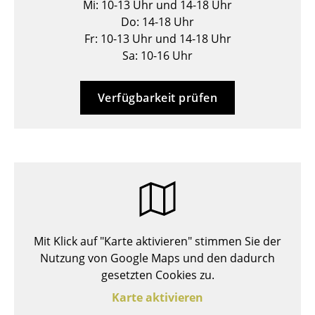
Mi: 10-13 Uhr und 14-18 Uhr
Hocker
Do: 14-18 Uhr
Fr: 10-13 Uhr und 14-18 Uhr
Bänke & Liegen
Sa: 10-16 Uhr
Sitzsäcke
Verfügbarkeit prüfen
Gartenstühle
Kinderstühle
Schaukelstühle
Bürodrehstühle
Konferenzstühle
Mit Klick auf "Karte aktivieren" stimmen Sie der
Bürosessel
Nutzung von Google Maps und den dadurch
Einzelteile
gesetzten Cookies zu.
Karte aktivieren
... alle Sitzmöbel