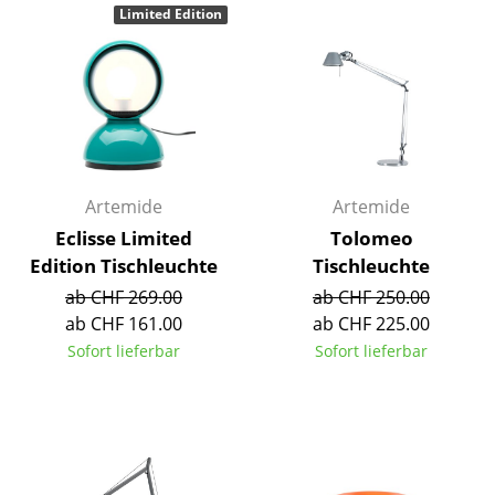
Limited Edition
Kleinaufbewahrung
Einzelteile
... alle Aufbewahrungsmöbel
Licht
Artemide
Artemide
Hängeleuchten & Deckenleuchten
Eclisse Limited
Tolomeo
Tischleuchten
Edition Tischleuchte
Tischleuchte
Schreibtischleuchten
ab CHF 269.00
ab CHF 250.00
ab CHF 161.00
ab CHF 225.00
Stehleuchten & Leseleuchten
Sofort lieferbar
Sofort lieferbar
Bodenleuchten
Wandleuchten
Outdoor-Leuchten