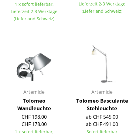
Lieferzeit 2-3 Werktage
1 x sofort lieferbar,
Büro
(Lieferland Schweiz)
Lieferzeit 2-3 Werktage
(Lieferland Schweiz)
Arbeitsplatz
Management Büro
Konferenzraum
Empfang
Cafeteria
Branchenlösungen
Artemide
Artemide
Sicheres Arbeiten
Tolomeo
Tolomeo Basculante
Wandleuchte
Stehleuchte
Hersteller & Designer
CHF 198.00
ab CHF 545.00
CHF 178.00
ab CHF 491.00
Hersteller
1 x sofort lieferbar,
Sofort lieferbar