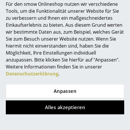
Für den smow Onlineshop nutzen wir verschiedene
Marcel Breuer
Tools, um die Funktionalität unserer Website für Sie
zu verbessern und Ihnen ein maßgeschneidertes
Philippe Starck
Einkaufserlebnis zu bieten. Aus diesem Grund werten
wir bestimmte Daten aus, zum Beispiel, welches Gerät
Verner Panton
Sie zum Besuch unserer Website nutzen. Wenn Sie
... alle Designer A-Z
hiermit nicht einverstanden sind, haben Sie die
Möglichkeit, Ihre Einstellungen individuell
anzupassen. Bitte klicken Sie hierfür auf "Anpassen".
Themen
Artemide
Artemide
Weitere Informationen finden Sie in unserer
Demetra LED
Tolomeo Micro
Neu bei smow
Datenschutzerklärung
.
Wandleuchte
Tischleuchte LED
Inspiration
CHF 290.00
CHF 369.00
Anpassen
CHF 261.00
CHF 332.00
Special Editions
Sofort lieferbar
2 x sofort lieferbar,
Designklassiker
Alles akzeptieren
Lieferzeit 2-3 Werktage
(Lieferland Schweiz)
Frauen im Design