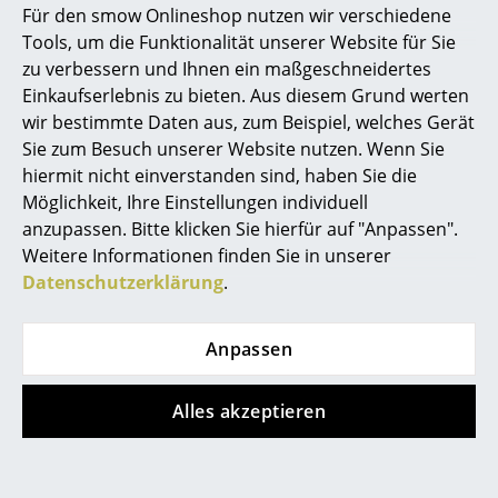
Bruunmunch-Möbel sind handgemacht in der EU.
Für den smow Onlineshop nutzen wir verschiedene
Marcel Breuer
Tools, um die Funktionalität unserer Website für Sie
zu verbessern und Ihnen ein maßgeschneidertes
Philippe Starck
Einkaufserlebnis zu bieten. Aus diesem Grund werten
wir bestimmte Daten aus, zum Beispiel, welches Gerät
Verner Panton
Sie zum Besuch unserer Website nutzen. Wenn Sie
... alle Designer A-Z
hiermit nicht einverstanden sind, haben Sie die
Möglichkeit, Ihre Einstellungen individuell
anzupassen. Bitte klicken Sie hierfür auf "Anpassen".
Themen
Weitere Informationen finden Sie in unserer
Neu bei smow
Datenschutzerklärung
.
Inspiration
Anpassen
Special Editions
Designklassiker
Alles akzeptieren
PLAYdinner Lamé von Bruunmunch
Frauen im Design