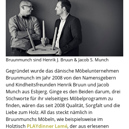
Artemide
Cassina
Fritz Hansen
HAY
Knoll International
Louis Poulsen
Bruunmunch sind Henrik J. Bruun & Jacob S. Munch
Muuto
Gegründet wurde das dänische Möbelunternehmen
Bruunmunch im Jahr 2008 von den Namensgebern
Nils Holger Moormann
und Kindheitsfreunden Henrik Bruun und Jacob
Munch aus Esbjerg. Ginge es den Beiden darum, drei
Richard Lampert
Stichworte für ihr vielseitiges Möbelprogramm zu
Thonet
finden, wären das seit 2008 Qualität, Sorgfalt und die
Liebe zum Holz. All das steckt nämlich in
USM Haller
Bruunmunchs Möbeln, wie beispielsweise im
Holztisch
PLAYdinner Lamé
, der aus erlesenen
Vitra