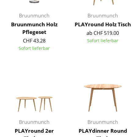
Akkuleuchten
Bruunmunch
Bruunmunch
... alle Leuchten
Bruunmunch Holz
PLAYround Holz Tisch
Pflegeset
Betten
ab CHF 519.00
CHF 43.28
Sofort lieferbar
Doppelbetten
Sofort lieferbar
Einzelbetten
Stapelbetten
Kinderbetten
Nachttische & Bettzubehör
... alle Betten
Accessoires
Bruunmunch
Bruunmunch
PLAYround 2er
PLAYdinner Round
Uhren