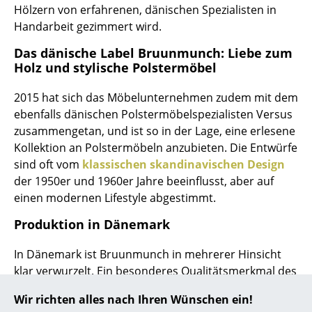
Hölzern von erfahrenen, dänischen Spezialisten in
... alle Hersteller A-Z
Handarbeit gezimmert wird.
Das dänische Label Bruunmunch: Liebe zum
Designer
Holz und stylische Polstermöbel
Alvar Aalto
2015 hat sich das Möbelunternehmen zudem mit dem
Arne Jacobsen
ebenfalls dänischen Polstermöbelspezialisten Versus
zusammengetan, und ist so in der Lage, eine erlesene
Charles & Ray Eames
Kollektion an Polstermöbeln anzubieten. Die Entwürfe
sind oft vom
klassischen skandinavischen Design
Eero Saarinen
der 1950er und 1960er Jahre beeinflusst, aber auf
Egon Eiermann
einen modernen Lifestyle abgestimmt.
Eileen Gray
Produktion in Dänemark
Jean Prouvé
In Dänemark ist Bruunmunch in mehrerer Hinsicht
klar verwurzelt. Ein besonderes Qualitätsmerkmal des
Le Corbusier
Möbelunternehmens ist, dass sämtliche Tische und
Wir richten alles nach Ihren Wünschen ein!
Stühle in Dänemark produziert werden. Alle anderen
Ludwig Mies van der Rohe