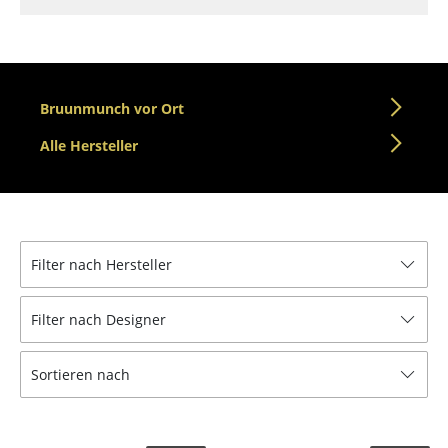
Tische
Esstische
Beistelltische
Bruunmunch vor Ort
Couchtische
Alle Hersteller
Schreibtische
Sekretäre & PC-Tische
Filter nach Hersteller
Konferenztische
Stehtische & Stehpulte
Filter nach Designer
Kindertische
Sortieren nach
Gartentische
Servierwagen