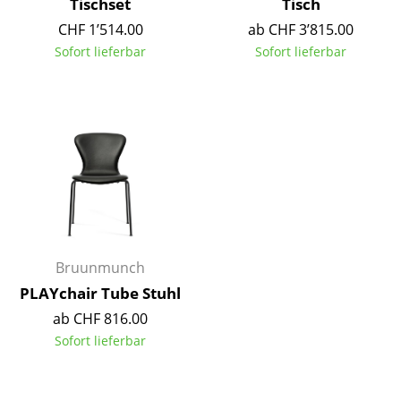
Tischset
Tisch
Spiegel
CHF 1’514.00
ab CHF 3’815.00
Sofort lieferbar
Sofort lieferbar
Figuren & Miniaturen
Vasen
Tabletts
Büroutensilien
Aufbewahrungsboxen
Decken
Bruunmunch
Kissen
PLAYchair Tube Stuhl
Teppiche
ab CHF 816.00
Sofort lieferbar
Vorhänge
... alle Accessoires