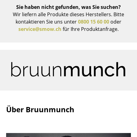
Sie haben nicht gefunden, was Sie suchen?
Büro
Wir liefern alle Produkte dieses Herstellers. Bitte
kontaktieren Sie uns unter
0800 15 60 00
oder
Arbeitsplatz
service@smow.ch
für Ihre Produktanfrage.
Management Büro
Konferenzraum
Empfang
Cafeteria
Branchenlösungen
Sicheres Arbeiten
Über Bruunmunch
Hersteller & Designer
Hersteller