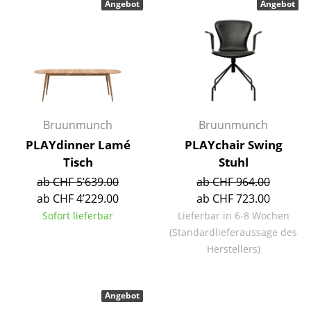
Angebot
Angebot
Einzelteile
... alle Tische
Aufbewahren
Regale & Schränke
Bruunmunch
Bruunmunch
Bücherregale
PLAYdinner Lamé
PLAYchair Swing
Wandregale
Tisch
Stuhl
ab CHF 5’639.00
ab CHF 964.00
Sideboards & Kommoden
ab CHF 4’229.00
ab CHF 723.00
TV Möbel
Sofort lieferbar
Lieferbar in 6-8 Wochen
(Standardlieferaussage des
Beistell- & Rollcontainer
Herstellers)
Barmöbel
Garderoben
Angebot