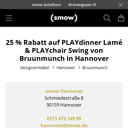
Direkt zum Inhalt
smow Solothurn
Kronengasse 15
Produkte
25 % Rabatt auf PLAYdinner Lamé
Sitzmöbel
& PLAYchair Swing von
Esszimmerstühle
Bruunmunch in Hannover
Sofas
Designermöbel
Hannover
Bruunmunch
Sessel
Loungesessel
smow Hannover
Schmiedestraße 8
Stühle
30159 Hannover
Freischwinger
0511 473 349 90
Barhocker
hannover@smow.de