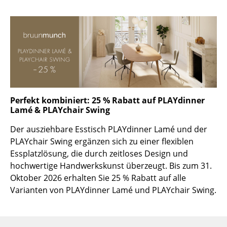
Räume
Zuhause
Wohnzimmer
Esszimmer
Schlafzimmer
Perfekt kombiniert: 25 % Rabatt auf PLAYdinner
Lamé & PLAYchair Swing
Kinderzimmer
Der ausziehbare Esstisch PLAYdinner Lamé und der
Arbeitszimmer
PLAYchair Swing ergänzen sich zu einer flexiblen
Essplatzlösung, die durch zeitloses Design und
Diele
hochwertige Handwerkskunst überzeugt. Bis zum 31.
Oktober 2026 erhalten Sie 25 % Rabatt auf alle
Badezimmer
Varianten von PLAYdinner Lamé und PLAYchair Swing.
Stauraum
Balkon & Garten