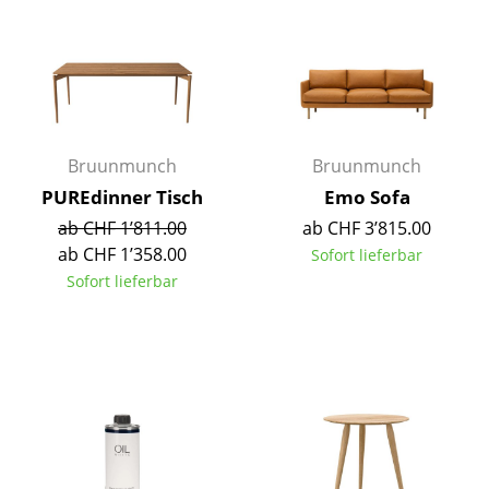
Kleinaufbewahrung
Einzelteile
... alle Aufbewahrungsmöbel
Licht
Bruunmunch
Bruunmunch
PUREdinner Tisch
Emo Sofa
Hängeleuchten & Deckenleuchten
ab CHF 1’811.00
ab CHF 3’815.00
Tischleuchten
ab CHF 1’358.00
Sofort lieferbar
Sofort lieferbar
Schreibtischleuchten
Stehleuchten & Leseleuchten
Bodenleuchten
Wandleuchten
Outdoor-Leuchten