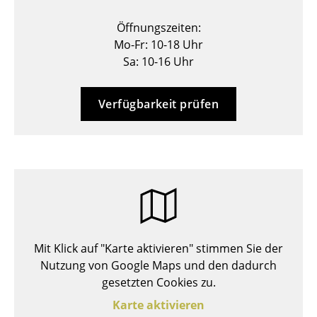
Hocker
Öffnungszeiten:
Mo-Fr: 10-18 Uhr
Bänke & Liegen
Sa: 10-16 Uhr
Sitzsäcke
Gartenstühle
Verfügbarkeit prüfen
Kinderstühle
Schaukelstühle
Bürodrehstühle
Konferenzstühle
Bürosessel
Mit Klick auf "Karte aktivieren" stimmen Sie der
Nutzung von Google Maps und den dadurch
Einzelteile
gesetzten Cookies zu.
... alle Sitzmöbel
Karte aktivieren