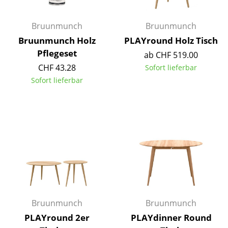
Akkuleuchten
Bruunmunch
Bruunmunch
... alle Leuchten
Bruunmunch Holz
PLAYround Holz Tisch
Pflegeset
Betten
ab CHF 519.00
CHF 43.28
Sofort lieferbar
Doppelbetten
Sofort lieferbar
Einzelbetten
Stapelbetten
Kinderbetten
Nachttische & Bettzubehör
... alle Betten
Accessoires
Bruunmunch
Bruunmunch
PLAYround 2er
PLAYdinner Round
Uhren