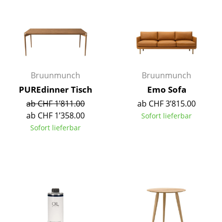
Kleinaufbewahrung
Einzelteile
... alle Aufbewahrungsmöbel
Licht
Bruunmunch
Bruunmunch
PUREdinner Tisch
Emo Sofa
Hängeleuchten & Deckenleuchten
ab CHF 1’811.00
ab CHF 3’815.00
Tischleuchten
ab CHF 1’358.00
Sofort lieferbar
Sofort lieferbar
Schreibtischleuchten
Stehleuchten & Leseleuchten
Bodenleuchten
Wandleuchten
Outdoor-Leuchten