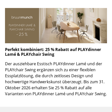
Räume
Zuhause
Wohnzimmer
Esszimmer
Schlafzimmer
Perfekt kombiniert: 25 % Rabatt auf PLAYdinner
Lamé & PLAYchair Swing
Kinderzimmer
Der ausziehbare Esstisch PLAYdinner Lamé und der
Arbeitszimmer
PLAYchair Swing ergänzen sich zu einer flexiblen
Essplatzlösung, die durch zeitloses Design und
Diele
hochwertige Handwerkskunst überzeugt. Bis zum 31.
Oktober 2026 erhalten Sie 25 % Rabatt auf alle
Badezimmer
Varianten von PLAYdinner Lamé und PLAYchair Swing.
Stauraum
Balkon & Garten