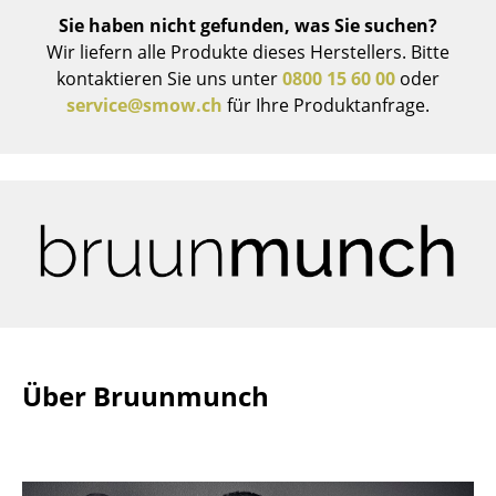
Sie haben nicht gefunden, was Sie suchen?
Büro
Wir liefern alle Produkte dieses Herstellers. Bitte
kontaktieren Sie uns unter
0800 15 60 00
oder
Arbeitsplatz
service@smow.ch
für Ihre Produktanfrage.
Management Büro
Konferenzraum
Empfang
Cafeteria
Branchenlösungen
Sicheres Arbeiten
Über Bruunmunch
Hersteller & Designer
Hersteller