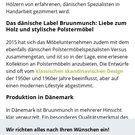
Hölzern von erfahrenen, dänischen Spezialisten in
... alle Hersteller A-Z
Handarbeit gezimmert wird.
Das dänische Label Bruunmunch: Liebe zum
Designer
Holz und stylische Polstermöbel
Alvar Aalto
2015 hat sich das Möbelunternehmen zudem mit dem
Arne Jacobsen
ebenfalls dänischen Polstermöbelspezialisten Versus
zusammengetan, und ist so in der Lage, eine erlesene
Charles & Ray Eames
Kollektion an Polstermöbeln anzubieten. Die Entwürfe
sind oft vom
klassischen skandinavischen Design
Eero Saarinen
der 1950er und 1960er Jahre beeinflusst, aber auf
Egon Eiermann
einen modernen Lifestyle abgestimmt.
Eileen Gray
Produktion in Dänemark
Jean Prouvé
In Dänemark ist Bruunmunch in mehrerer Hinsicht
klar verwurzelt. Ein besonderes Qualitätsmerkmal des
Le Corbusier
Möbelunternehmens ist, dass sämtliche Tische und
Wir richten alles nach Ihren Wünschen ein!
Stühle in Dänemark produziert werden. Alle anderen
Ludwig Mies van der Rohe