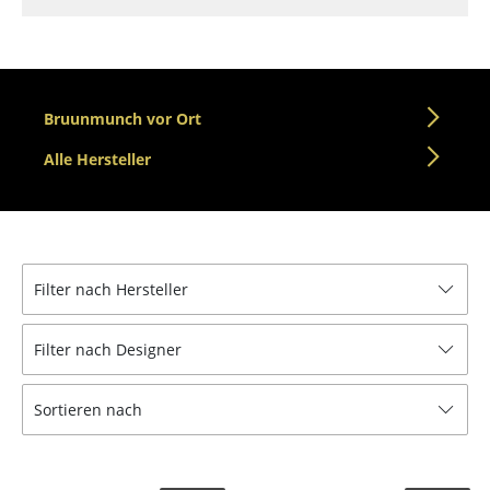
Tische
Esstische
Beistelltische
Bruunmunch vor Ort
Couchtische
Alle Hersteller
Schreibtische
Sekretäre & PC-Tische
Filter nach Hersteller
Konferenztische
Stehtische & Stehpulte
Filter nach Designer
Kindertische
Sortieren nach
Gartentische
Servierwagen