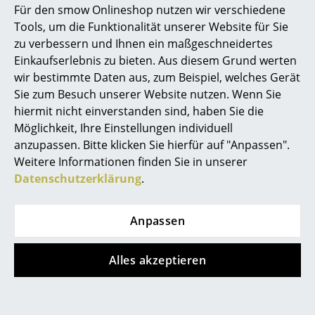
Bruunmunch-Möbel sind handgemacht in der EU.
Für den smow Onlineshop nutzen wir verschiedene
Marcel Breuer
Tools, um die Funktionalität unserer Website für Sie
zu verbessern und Ihnen ein maßgeschneidertes
Philippe Starck
Einkaufserlebnis zu bieten. Aus diesem Grund werten
wir bestimmte Daten aus, zum Beispiel, welches Gerät
Verner Panton
Sie zum Besuch unserer Website nutzen. Wenn Sie
... alle Designer A-Z
hiermit nicht einverstanden sind, haben Sie die
Möglichkeit, Ihre Einstellungen individuell
anzupassen. Bitte klicken Sie hierfür auf "Anpassen".
Themen
Weitere Informationen finden Sie in unserer
Neu bei smow
Datenschutzerklärung
.
Inspiration
Anpassen
Special Editions
Designklassiker
Alles akzeptieren
PLAYdinner Lamé von Bruunmunch
Frauen im Design