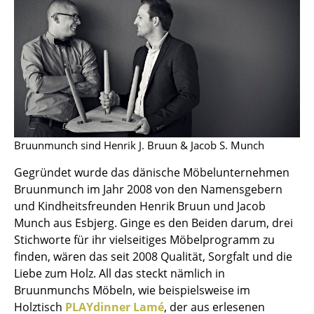
Artemide
Cassina
Fritz Hansen
HAY
Knoll International
Louis Poulsen
Bruunmunch sind Henrik J. Bruun & Jacob S. Munch
Muuto
Gegründet wurde das dänische Möbelunternehmen
Bruunmunch im Jahr 2008 von den Namensgebern
Nils Holger Moormann
und Kindheitsfreunden Henrik Bruun und Jacob
Munch aus Esbjerg. Ginge es den Beiden darum, drei
Richard Lampert
Stichworte für ihr vielseitiges Möbelprogramm zu
Thonet
finden, wären das seit 2008 Qualität, Sorgfalt und die
Liebe zum Holz. All das steckt nämlich in
USM Haller
Bruunmunchs Möbeln, wie beispielsweise im
Holztisch
PLAYdinner Lamé
, der aus erlesenen
Vitra