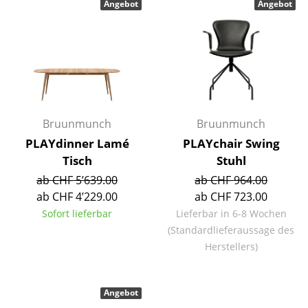
Angebot
Angebot
Einzelteile
... alle Tische
Aufbewahren
Regale & Schränke
Bruunmunch
Bruunmunch
Bücherregale
PLAYdinner Lamé
PLAYchair Swing
Wandregale
Tisch
Stuhl
ab CHF 5’639.00
ab CHF 964.00
Sideboards & Kommoden
ab CHF 4’229.00
ab CHF 723.00
TV Möbel
Sofort lieferbar
Lieferbar in 6-8 Wochen
(Standardlieferaussage des
Beistell- & Rollcontainer
Herstellers)
Barmöbel
Garderoben
Angebot