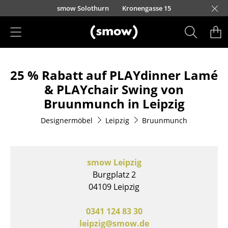
Direkt zum Inhalt
smow Solothurn
Kronengasse 15
Produkte
25 % Rabatt auf PLAYdinner Lamé
Sitzmöbel
& PLAYchair Swing von
Esszimmerstühle
Bruunmunch in Leipzig
Sofas
Designermöbel
Leipzig
Bruunmunch
Sessel
Loungesessel
smow Leipzig
Burgplatz 2
Stühle
04109 Leipzig
Freischwinger
0341 124 83 30
Barhocker
leipzig@smow.de