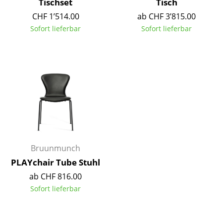
Tischset
Tisch
Spiegel
CHF 1’514.00
ab CHF 3’815.00
Sofort lieferbar
Sofort lieferbar
Figuren & Miniaturen
Vasen
Tabletts
Büroutensilien
Aufbewahrungsboxen
Decken
Bruunmunch
Kissen
PLAYchair Tube Stuhl
Teppiche
ab CHF 816.00
Sofort lieferbar
Vorhänge
... alle Accessoires