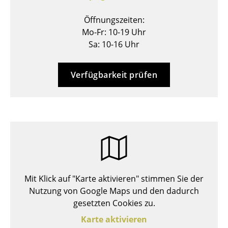
Hocker
Öffnungszeiten:
Mo-Fr: 10-19 Uhr
Bänke & Liegen
Sa: 10-16 Uhr
Sitzsäcke
Gartenstühle
Verfügbarkeit prüfen
Kinderstühle
Schaukelstühle
Bürodrehstühle
Konferenzstühle
Bürosessel
Mit Klick auf "Karte aktivieren" stimmen Sie der
Nutzung von Google Maps und den dadurch
Einzelteile
gesetzten Cookies zu.
... alle Sitzmöbel
Karte aktivieren