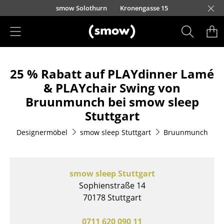
Direkt zum Inhalt
smow Solothurn
Kronengasse 15
Produkte
25 % Rabatt auf PLAYdinner Lamé
Sitzmöbel
& PLAYchair Swing von
Esszimmerstühle
Bruunmunch bei smow sleep
Stuttgart
Sofas
Designermöbel
smow sleep Stuttgart
Bruunmunch
Sessel
Loungesessel
smow sleep Stuttgart
Stühle
Sophienstraße 14
Freischwinger
70178 Stuttgart
Barhocker
0711 620 090 11