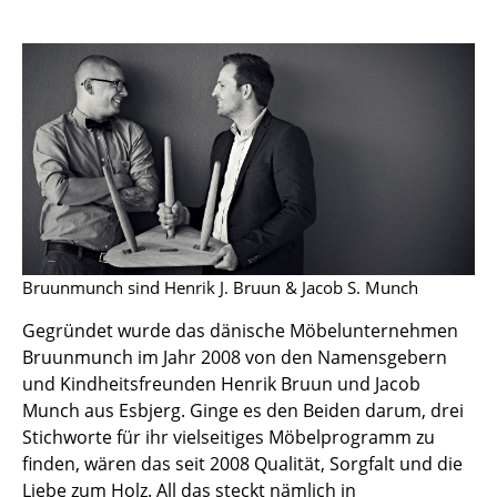
Artemide
Cassina
Fritz Hansen
HAY
Knoll International
Louis Poulsen
Muuto
Bruunmunch sind Henrik J. Bruun & Jacob S. Munch
Nils Holger Moormann
Gegründet wurde das dänische Möbelunternehmen
Richard Lampert
Bruunmunch im Jahr 2008 von den Namensgebern
und Kindheitsfreunden Henrik Bruun und Jacob
Thonet
Munch aus Esbjerg. Ginge es den Beiden darum, drei
Stichworte für ihr vielseitiges Möbelprogramm zu
USM Haller
finden, wären das seit 2008 Qualität, Sorgfalt und die
Vitra
Liebe zum Holz. All das steckt nämlich in