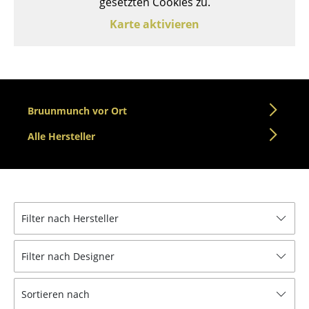
gesetzten Cookies zu.
Tische
Karte aktivieren
Esstische
Beistelltische
Couchtische
Bruunmunch vor Ort
Schreibtische
Alle Hersteller
Sekretäre & PC-Tische
Konferenztische
Stehtische & Stehpulte
Filter nach Hersteller
Kindertische
Filter nach Designer
Gartentische
Servierwagen
Sortieren nach