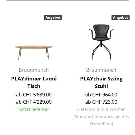
Einzelteile
... alle Tische
Angebot
Angebot
Aufbewahren
Regale & Schränke
Bücherregale
Wandregale
Bruunmunch
Bruunmunch
PLAYdinner Lamé
PLAYchair Swing
Sideboards & Kommoden
Tisch
Stuhl
TV Möbel
ab CHF 5’639.00
ab CHF 964.00
ab CHF 4’229.00
ab CHF 723.00
Beistell- & Rollcontainer
Sofort lieferbar
Lieferbar in 6-8 Wochen
Barmöbel
(Standardlieferaussage des
Herstellers)
Garderoben