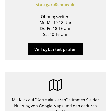
stuttgart@smow.de
Hocker
Bänke & Liegen
Öffnungszeiten:
Mo-Mi: 10-18 Uhr
Sitzsäcke
Do-Fr: 10-19 Uhr
Sa: 10-16 Uhr
Gartenstühle
Kinderstühle
Verfügbarkeit prüfen
Schaukelstühle
Bürodrehstühle
Konferenzstühle
Bürosessel
Einzelteile
Mit Klick auf "Karte aktivieren" stimmen Sie der
... alle Sitzmöbel
Nutzung von Google Maps und den dadurch