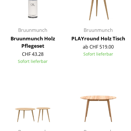
Akkuleuchten
... alle Leuchten
Bruunmunch
Bruunmunch
Betten
Bruunmunch Holz
PLAYround Holz Tisch
Doppelbetten
Pflegeset
ab CHF 519.00
CHF 43.28
Sofort lieferbar
Einzelbetten
Sofort lieferbar
Stapelbetten
Kinderbetten
Nachttische & Bettzubehör
... alle Betten
Accessoires
Uhren