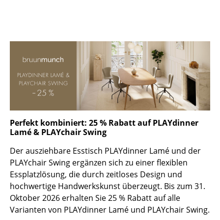
Räume
Zuhause
Wohnzimmer
Esszimmer
Schlafzimmer
Kinderzimmer
Perfekt kombiniert: 25 % Rabatt auf PLAYdinner
Lamé & PLAYchair Swing
Arbeitszimmer
Der ausziehbare Esstisch PLAYdinner Lamé und der
Diele
PLAYchair Swing ergänzen sich zu einer flexiblen
Badezimmer
Essplatzlösung, die durch zeitloses Design und
hochwertige Handwerkskunst überzeugt. Bis zum 31.
Stauraum
Oktober 2026 erhalten Sie 25 % Rabatt auf alle
Varianten von PLAYdinner Lamé und PLAYchair Swing.
Balkon & Garten