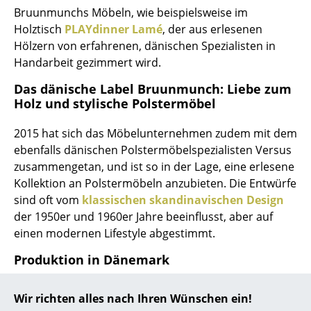
Bruunmunchs Möbeln, wie beispielsweise im
... alle Hersteller A-Z
Holztisch
PLAYdinner Lamé
, der aus erlesenen
Hölzern von erfahrenen, dänischen Spezialisten in
Designer
Handarbeit gezimmert wird.
Alvar Aalto
Das dänische Label Bruunmunch: Liebe zum
Holz und stylische Polstermöbel
Arne Jacobsen
2015 hat sich das Möbelunternehmen zudem mit dem
Charles & Ray Eames
ebenfalls dänischen Polstermöbelspezialisten Versus
zusammengetan, und ist so in der Lage, eine erlesene
Eero Saarinen
Kollektion an Polstermöbeln anzubieten. Die Entwürfe
Egon Eiermann
sind oft vom
klassischen skandinavischen Design
der 1950er und 1960er Jahre beeinflusst, aber auf
Eileen Gray
einen modernen Lifestyle abgestimmt.
Jean Prouvé
Produktion in Dänemark
Le Corbusier
In Dänemark ist Bruunmunch in mehrerer Hinsicht
Wir richten alles nach Ihren Wünschen ein!
Ludwig Mies van der Rohe
klar verwurzelt. Ein besonderes Qualitätsmerkmal des