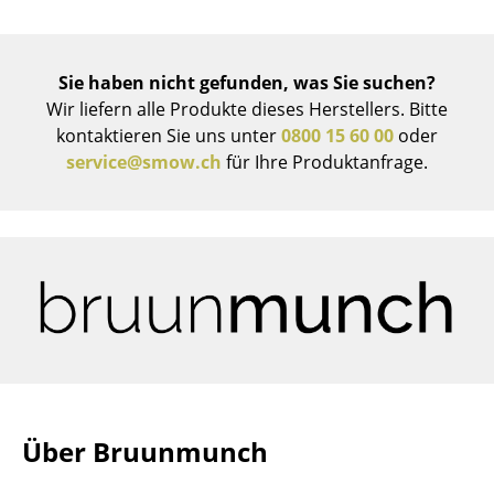
Büro
Arbeitsplatz
Sie haben nicht gefunden, was Sie suchen?
Wir liefern alle Produkte dieses Herstellers. Bitte
Management Büro
kontaktieren Sie uns unter
0800 15 60 00
oder
service@smow.ch
für Ihre Produktanfrage.
Konferenzraum
Empfang
Cafeteria
Branchenlösungen
Sicheres Arbeiten
Hersteller & Designer
Über Bruunmunch
Hersteller