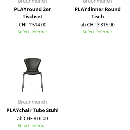
Bruunmunch
Bruunmunch
Spiegel
PLAYround 2er
PLAYdinner Round
Tischset
Tisch
Figuren & Miniaturen
CHF 1’514.00
ab CHF 3’815.00
Vasen
Sofort lieferbar
Sofort lieferbar
Tabletts
Büroutensilien
Aufbewahrungsboxen
Decken
Kissen
Teppiche
Bruunmunch
PLAYchair Tube Stuhl
Vorhänge
ab CHF 816.00
... alle Accessoires
Sofort lieferbar