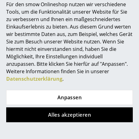
Für den smow Onlineshop nutzen wir verschiedene
Möbelunternehmens ist, dass sämtliche Tische und
Marcel Breuer
Tools, um die Funktionalität unserer Website für Sie
Stühle in Dänemark produziert werden. Alle anderen
zu verbessern und Ihnen ein maßgeschneidertes
Bruunmunch-Möbel sind handgemacht in der EU.
Philippe Starck
Einkaufserlebnis zu bieten. Aus diesem Grund werten
wir bestimmte Daten aus, zum Beispiel, welches Gerät
Verner Panton
Sie zum Besuch unserer Website nutzen. Wenn Sie
... alle Designer A-Z
hiermit nicht einverstanden sind, haben Sie die
Möglichkeit, Ihre Einstellungen individuell
anzupassen. Bitte klicken Sie hierfür auf "Anpassen".
Themen
Weitere Informationen finden Sie in unserer
Neu bei smow
Datenschutzerklärung
.
Inspiration
Anpassen
Special Editions
Designklassiker
Alles akzeptieren
Frauen im Design
PLAYdinner Lamé von Bruunmunch