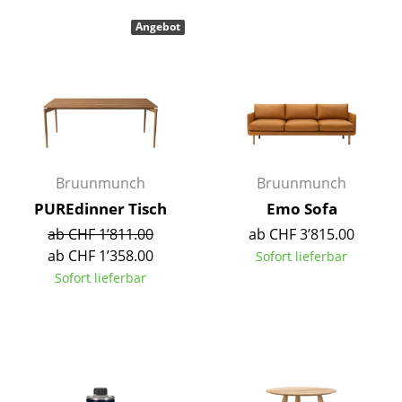
Kleinaufbewahrung
Angebot
Einzelteile
... alle Aufbewahrungsmöbel
Licht
Hängeleuchten & Deckenleuchten
Bruunmunch
Bruunmunch
Tischleuchten
PUREdinner Tisch
Emo Sofa
ab CHF 1’811.00
ab CHF 3’815.00
Schreibtischleuchten
ab CHF 1’358.00
Sofort lieferbar
Stehleuchten & Leseleuchten
Sofort lieferbar
Bodenleuchten
Wandleuchten
Outdoor-Leuchten