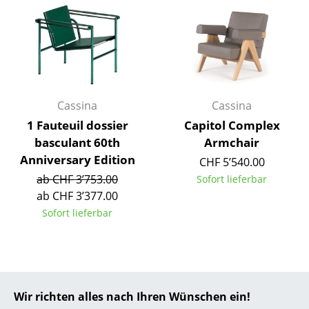
... alle Hersteller A-Z
Designer
Alvar Aalto
Cassina
Cassina
Arne Jacobsen
1 Fauteuil dossier
Capitol Complex
Charles & Ray Eames
basculant 60th
Armchair
Anniversary Edition
CHF 5’540.00
Eero Saarinen
ab CHF 3’753.00
Sofort lieferbar
Egon Eiermann
ab CHF 3’377.00
Sofort lieferbar
Eileen Gray
Jean Prouvé
Le Corbusier
Wir richten alles nach Ihren Wünschen ein!
Ludwig Mies van der Rohe