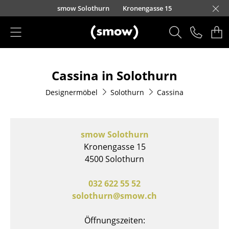
Direkt zum Inhalt
smow Solothurn
Kronengasse 15
Produkte
Cassina in Solothurn
Sitzmöbel
Designermöbel
Solothurn
Cassina
Esszimmerstühle
Sofas
smow Solothurn
Sessel
Kronengasse 15
4500 Solothurn
Loungesessel
Stühle
032 622 55 52
solothurn@smow.ch
Freischwinger
Öffnungszeiten:
Barhocker