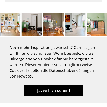
Tische
Esstische
Beistelltische
Couchtische
Schreibtische
Noch mehr Inspiration gewünscht? Gern zeigen
wir Ihnen die schönsten Wohnbeispiele, die als
Sekretäre & PC-Tische
Bildergalerie von Flowbox für Sie bereitgestellt
Konferenztische
werden. Dieser Anbieter setzt möglicherweise
Cookies. Es gelten die Datenschutzerklärungen
Stehtische & Stehpulte
von Flowbox.
Kindertische
Ja, will ich sehen!
Gartentische
Servierwagen