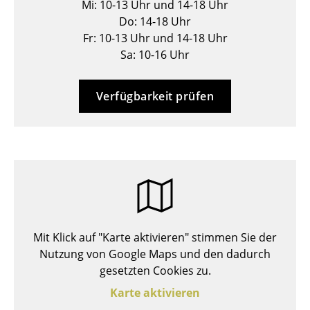
Mi: 10-13 Uhr und 14-18 Uhr
Hocker
Do: 14-18 Uhr
Fr: 10-13 Uhr und 14-18 Uhr
Bänke & Liegen
Sa: 10-16 Uhr
Sitzsäcke
Verfügbarkeit prüfen
Gartenstühle
Kinderstühle
Schaukelstühle
Bürodrehstühle
Konferenzstühle
Mit Klick auf "Karte aktivieren" stimmen Sie der
Bürosessel
Nutzung von Google Maps und den dadurch
Einzelteile
gesetzten Cookies zu.
Karte aktivieren
... alle Sitzmöbel