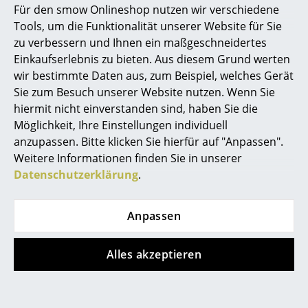
Für den smow Onlineshop nutzen wir verschiedene
Marcel Breuer
Tools, um die Funktionalität unserer Website für Sie
zu verbessern und Ihnen ein maßgeschneidertes
Philippe Starck
Einkaufserlebnis zu bieten. Aus diesem Grund werten
Cassina
Cassina
wir bestimmte Daten aus, zum Beispiel, welches Gerät
Verner Panton
Ficupala Outdoor
560 Back-Wing Stuhl
Sie zum Besuch unserer Website nutzen. Wenn Sie
... alle Designer A-Z
Akkuleuchte
hiermit nicht einverstanden sind, haben Sie die
ab CHF 1’558.00
Möglichkeit, Ihre Einstellungen individuell
CHF 1’032.00
Sofort lieferbar
anzupassen. Bitte klicken Sie hierfür auf "Anpassen".
Themen
1 x sofort lieferbar,
Weitere Informationen finden Sie in unserer
Lieferzeit 2-3 Werktage
Neu bei smow
Datenschutzerklärung
.
(Lieferland Schweiz)
Inspiration
Anpassen
Special Editions
Designklassiker
Alles akzeptieren
Frauen im Design