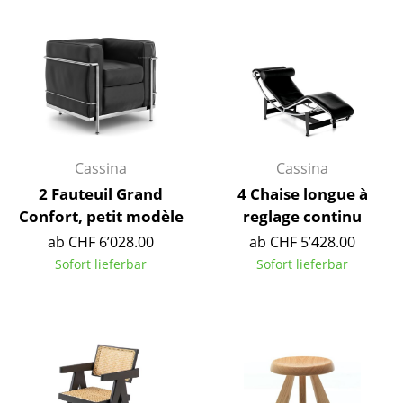
Kleinaufbewahrung
Einzelteile
... alle Aufbewahrungsmöbel
Licht
Cassina
Cassina
Hängeleuchten & Deckenleuchten
2 Fauteuil Grand
4 Chaise longue à
Tischleuchten
Confort, petit modèle
reglage continu
Schreibtischleuchten
ab CHF 6’028.00
ab CHF 5’428.00
Sofort lieferbar
Sofort lieferbar
Stehleuchten & Leseleuchten
Bodenleuchten
Wandleuchten
Outdoor-Leuchten