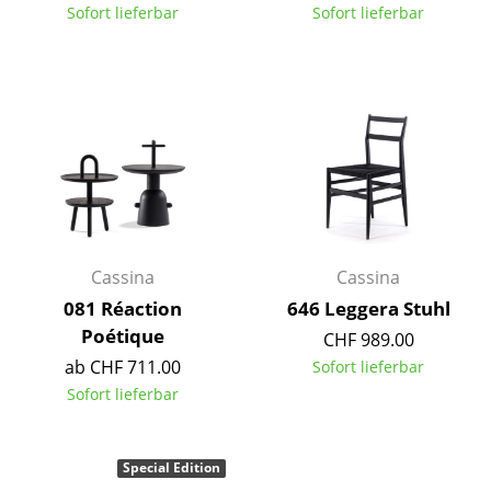
Artemide
Sofort lieferbar
Sofort lieferbar
Cassina
Fritz Hansen
HAY
Knoll International
Louis Poulsen
Muuto
Cassina
Cassina
081 Réaction
646 Leggera Stuhl
Nils Holger Moormann
Poétique
CHF 989.00
Richard Lampert
ab CHF 711.00
Sofort lieferbar
Sofort lieferbar
Thonet
USM Haller
Special Edition
Vitra