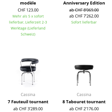
modèle
Anniversary Edition
Büro
CHF 123.00
ab CHF 8’069.00
ab CHF 7’262.00
Mehr als 5 x sofort
Arbeitsplatz
lieferbar, Lieferzeit 2-3
Sofort lieferbar
Werktage (Lieferland
Management Büro
Schweiz)
Konferenzraum
Empfang
Cafeteria
Branchenlösungen
Sicheres Arbeiten
Hersteller & Designer
Cassina
Cassina
7 Fauteuil tournant
8 Tabouret tournant
Hersteller
ab CHF 3’289.00
ab CHF 2’176.00