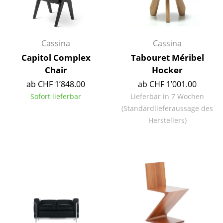
Akkuleuchten
... alle Leuchten
Cassina
Cassina
Betten
Capitol Complex
Tabouret Méribel
Chair
Hocker
Doppelbetten
ab CHF 1’848.00
ab CHF 1’001.00
Einzelbetten
Sofort lieferbar
Lieferbar in 7 Wochen
(Standardlieferaussage des
Stapelbetten
Herstellers)
Kinderbetten
Nachttische & Bettzubehör
... alle Betten
Accessoires
Uhren