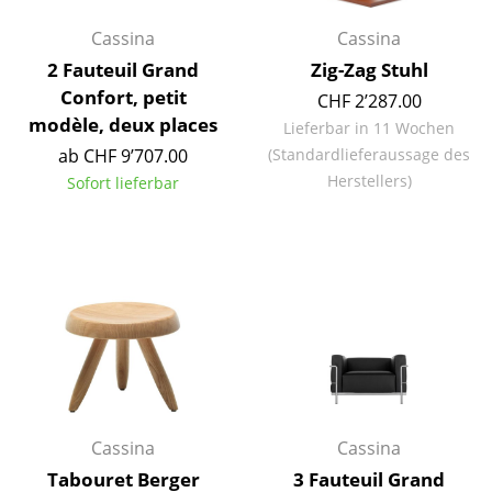
Spiegel
Cassina
Cassina
2 Fauteuil Grand
Zig-Zag Stuhl
Figuren & Miniaturen
Confort, petit
CHF 2’287.00
Vasen
modèle, deux places
Lieferbar in 11 Wochen
ab CHF 9’707.00
(Standardlieferaussage des
Tabletts
Herstellers)
Sofort lieferbar
Büroutensilien
Aufbewahrungsboxen
Decken
Kissen
Teppiche
Vorhänge
Cassina
Cassina
... alle Accessoires
Tabouret Berger
3 Fauteuil Grand