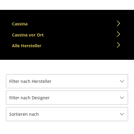
Einzelteile
... alle Tische
Cassina
Aufbewahren
Cassina vor Ort
Regale & Schränke
Alle Hersteller
Bücherregale
Wandregale
Sideboards & Kommoden
Filter nach Hersteller
TV Möbel
Filter nach Designer
Beistell- & Rollcontainer
Sortieren nach
Barmöbel
Garderoben