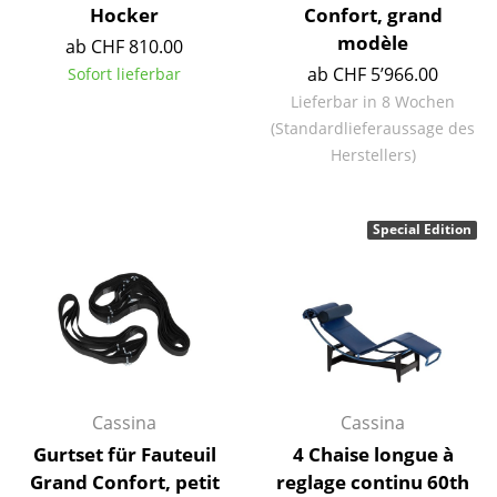
Hocker
Confort, grand
Räume
modèle
ab CHF 810.00
ab CHF 5’966.00
Sofort lieferbar
Zuhause
Lieferbar in 8 Wochen
Wohnzimmer
(Standardlieferaussage des
Herstellers)
Esszimmer
Schlafzimmer
Special Edition
Kinderzimmer
Arbeitszimmer
Diele
Badezimmer
Cassina
Cassina
Stauraum
Gurtset für Fauteuil
4 Chaise longue à
Grand Confort, petit
reglage continu 60th
Balkon & Garten