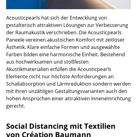
Räume
Acousticpearls hat sich der Entwicklung von
Zuhause
gestalterisch attraktiven Lösungen zur Verbesserung
der Raumakustik verschrieben. Die Acousticpearls
Wohnzimmer
Paneele vereinen akustischen Komfort mit zeitloser
Esszimmer
Ästhetik. Klare einfache Formen und ausgewählte
Farben bilden eine harmonische Einheit. Bestehend
Schlafzimmer
aus hochwirksamen und stoßfesten
Akustikmaterialien erfüllen die Acousticpearls
Kinderzimmer
Elemente nicht nur höchste Anforderungen an
Arbeitszimmer
Schallabsorption und Lärmreduktion sondern werden
mit ihren unzähligen Gestaltungsvarianten auch den
Diele
hohen Ansprüchen einer attraktiven Inneneinrichtung
gerecht.
Badezimmer
Stauraum
Social Distancing mit Textilien
Balkon & Garten
von Création Baumann