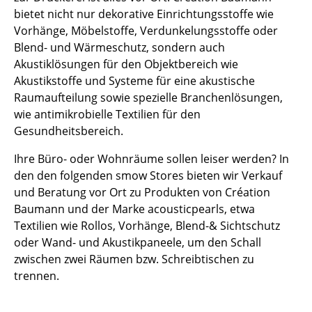
Kleinaufbewahrung
bietet nicht nur dekorative Einrichtungsstoffe wie
Vorhänge, Möbelstoffe, Verdunkelungsstoffe oder
Einzelteile
Blend- und Wärmeschutz, sondern auch
Akustiklösungen für den Objektbereich wie
... alle Aufbewahrungsmöbel
Akustikstoffe und Systeme für eine akustische
Raumaufteilung sowie spezielle Branchenlösungen,
Licht
wie antimikrobielle Textilien für den
Hängeleuchten & Deckenleuchten
Gesundheitsbereich.
Tischleuchten
Ihre Büro- oder Wohnräume sollen leiser werden? In
den den folgenden smow Stores bieten wir Verkauf
Schreibtischleuchten
und Beratung vor Ort zu Produkten von Création
Baumann und der Marke acousticpearls, etwa
Stehleuchten & Leseleuchten
Textilien wie Rollos, Vorhänge, Blend-& Sichtschutz
Bodenleuchten
oder Wand- und Akustikpaneele, um den Schall
zwischen zwei Räumen bzw. Schreibtischen zu
Wandleuchten
trennen.
Outdoor-Leuchten