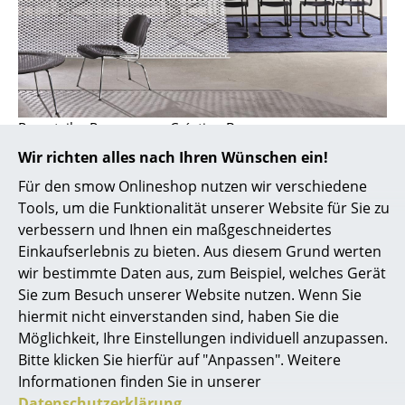
Bauhaus Design
Midcentury Design
Skandinavisches Design
Italienisches Design
Raumteiler Reverso von Création Baumann
Nachhaltiges Design
Wir richten alles nach Ihren Wünschen ein!
Natürliche Materialien
Für den smow Onlineshop nutzen wir verschiedene
Tools, um die Funktionalität unserer Website für Sie zu
Farbwelten
verbessern und Ihnen ein maßgeschneidertes
Einkaufserlebnis zu bieten. Aus diesem Grund werten
Das Original
wir bestimmte Daten aus, zum Beispiel, welches Gerät
Geschenkideen
Sie zum Besuch unserer Website nutzen. Wenn Sie
hiermit nicht einverstanden sind, haben Sie die
Angebote
Möglichkeit, Ihre Einstellungen individuell anzupassen.
Bitte klicken Sie hierfür auf "Anpassen". Weitere
Info
Informationen finden Sie in unserer
Datenschutzerklärung
.