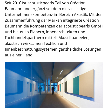
Seit 2016 ist acousticpearls Teil von Création
Spiegel
Baumann und ergänzt seitdem die vielseitige
Unternehmenskompetenz im Bereich Akustik. Mit der
Figuren & Miniaturen
Zusammenführung der Marken integrierte Création
Vasen
Baumann die Kompetenzen der acousticpearls GmbH
und bietet so Planern, Innenarchitekten und
Tabletts
Fachhandelspartnern mittels Akustikpaneelen,
akustisch wirksamen Textilien und
Büroutensilien
Innenbeschattungssystemen ganzheitliche Lösungen
Aufbewahrungsboxen
aus einer Hand.
Decken
Kissen
Teppiche
Vorhänge
... alle Accessoires