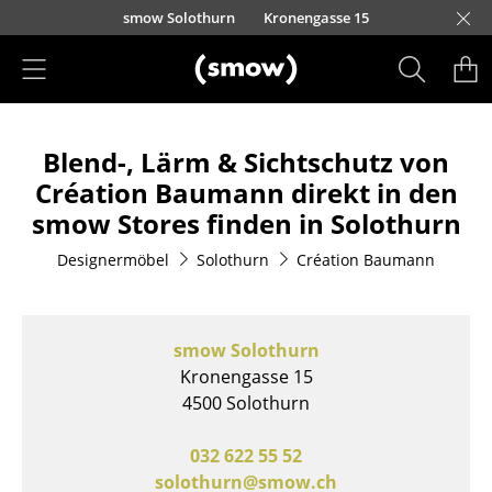
Direkt zum Inhalt
smow Solothurn
Kronengasse 15
Produkte
Blend-, Lärm & Sichtschutz von
Sitzmöbel
Création Baumann direkt in den
Esszimmerstühle
smow Stores finden in Solothurn
Sofas
Designermöbel
Solothurn
Création Baumann
Sessel
Loungesessel
smow Solothurn
Kronengasse 15
Stühle
4500 Solothurn
Freischwinger
032 622 55 52
Barhocker
solothurn@smow.ch