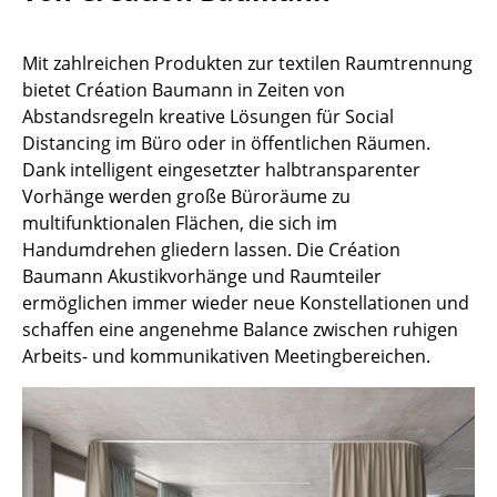
Büro
Mit zahlreichen Produkten zur textilen Raumtrennung
Arbeitsplatz
bietet Création Baumann in Zeiten von
Abstandsregeln kreative Lösungen für Social
Management Büro
Distancing im Büro oder in öffentlichen Räumen.
Dank intelligent eingesetzter halbtransparenter
Konferenzraum
Vorhänge werden große Büroräume zu
Empfang
multifunktionalen Flächen, die sich im
Handumdrehen gliedern lassen. Die Création
Cafeteria
Baumann Akustikvorhänge und Raumteiler
ermöglichen immer wieder neue Konstellationen und
Branchenlösungen
schaffen eine angenehme Balance zwischen ruhigen
Sicheres Arbeiten
Arbeits- und kommunikativen Meetingbereichen.
Hersteller & Designer
Hersteller