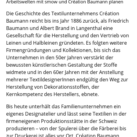
Arbeitswelten mit smow und Création Baumann planen
Einzelteile
Die Geschichte des Textilunternehmens Création
... alle Tische
Baumann reicht bis ins Jahr 1886 zurück, als Friedrich
Baumann und Albert Brand in Langenthal eine
Aufbewahren
Gesellschaft für die Herstellung und den Vertrieb von
Leinen und Halbleinen gründeten. Es folgten weitere
Regale & Schränke
Firmengründungen und Kollektionen, bis sich das
Bücherregale
Unternehmen in den 50er Jahren verstärkt der
bewussten künstlerischen Gestaltung der Stoffe
Wandregale
widmete und in den 60er Jahren mit der Anstellung
mehrerer TextildesignerInnen endgültig den Weg zur
Sideboards & Kommoden
Herstellung von Dekorationsstoffen, der
TV Möbel
Kernkompetenz des Herstellers, ebnete.
Beistell- & Rollcontainer
Bis heute unterhält das Familienunternehmen ein
eigenes Designatelier und lässt seine Textilien in der
Barmöbel
firmeneigenen Produktionsstätte in der Schweiz
produzieren – von der Spulerei über die Färberei bis
Garderoben
zur Druckerei ist alles vor Ort. Création Baumann