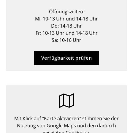
Hocker
Öffnungszeiten:
Mi: 10-13 Uhr und 14-18 Uhr
Bänke & Liegen
Do: 14-18 Uhr
Sitzsäcke
Fr: 10-13 Uhr und 14-18 Uhr
Sa: 10-16 Uhr
Gartenstühle
Kinderstühle
Verfügbarkeit prüfen
Schaukelstühle
Bürodrehstühle
Konferenzstühle
Bürosessel
Einzelteile
Mit Klick auf "Karte aktivieren" stimmen Sie der
Nutzung von Google Maps und den dadurch
... alle Sitzmöbel
gesetzten Cookies zu.