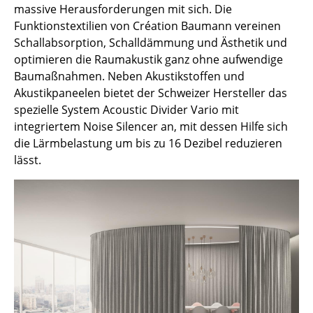
massive Herausforderungen mit sich. Die
... alle Hersteller A-Z
Funktionstextilien von Création Baumann vereinen
Schallabsorption, Schalldämmung und Ästhetik und
Designer
optimieren die Raumakustik ganz ohne aufwendige
Baumaßnahmen. Neben Akustikstoffen und
Alvar Aalto
Akustikpaneelen bietet der Schweizer Hersteller das
spezielle System Acoustic Divider Vario mit
Arne Jacobsen
integriertem Noise Silencer an, mit dessen Hilfe sich
Charles & Ray Eames
die Lärmbelastung um bis zu 16 Dezibel reduzieren
lässt.
Eero Saarinen
Egon Eiermann
Eileen Gray
Jean Prouvé
Le Corbusier
Ludwig Mies van der Rohe