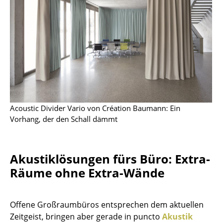
Artemide
Cassina
Fritz Hansen
HAY
Knoll International
Louis Poulsen
Acoustic Divider Vario von Création Baumann: Ein
Vorhang, der den Schall dämmt
Muuto
Nils Holger Moormann
Akustiklösungen fürs Büro: Extra-
Richard Lampert
Räume ohne Extra-Wände
Thonet
USM Haller
Offene Großraumbüros entsprechen dem aktuellen
Zeitgeist, bringen aber gerade in puncto
Akustik
Vitra