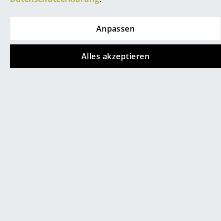
Service
Kontakt
Anpassen
Bezahlung
Alles akzeptieren
Versand
FAQ
Rückgabe & Umtausch
Unsere Vorteile auf einen Blick
AGB
Création Baumann Raumteiler
Datenschutz
Unternehmen
Über uns