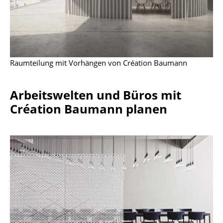
Marcel Breuer
Philippe Starck
Verner Panton
Raumteilung mit Vorhängen von Création Baumann
... alle Designer A-Z
Arbeitswelten und Büros mit
Themen
Création Baumann planen
Neu bei smow
Inspiration
Special Editions
Designklassiker
Frauen im Design