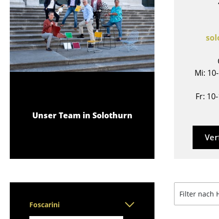
Stehpulte
Hocker
Kindertische
Bänke & Liegen
Gartentische
Sitzsäcke
so
Servierwagen
Gartenstühle
Einzelteile
Kinderstühle
... alle Tische
Mi: 10
Schaukelstühle
Bürodrehstühle
Fr: 10
Konferenzstühle
Unser Team in Solothurn
Bürosessel
Einzelteile
Ver
... alle Sitzmöbel
Filter nach 
Foscarini