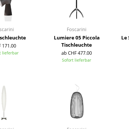
Richard Lampert
Ludwig Mies van der Rohe
Thonet
Marcel Breuer
USM Haller
Philippe Starck
Vitra
Verner Panton
scarini
Foscarini
... alle Hersteller A-Z
... alle Designer A-Z
ischleuchte
Lumiere 05 Piccola
Le 
Tischleuchte
 171.00
Neu bei smow
ab CHF 477.00
t lieferbar
Inspiration
Sofort lieferbar
Special Editions
Designklassiker
Frauen im Design
Bauhaus Design
Midcentury Design
Skandinavisches De
Italienisches Design
Nachhaltiges Desig
Natürliche Material