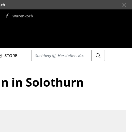
.ch
Warenkorb
Einen Suchbegriff eingeben
STORE
Betten
Accessoires
en in Solothurn
Doppelbetten
Uhren
Einzelbetten
Spiegel
Stapelbetten
Figuren & Miniaturen
Kinderbetten
Vasen
Nachttische &
Tabletts
Bettzubehör
Büroutensilien
... alle Betten
Aufbewahrungsboxen