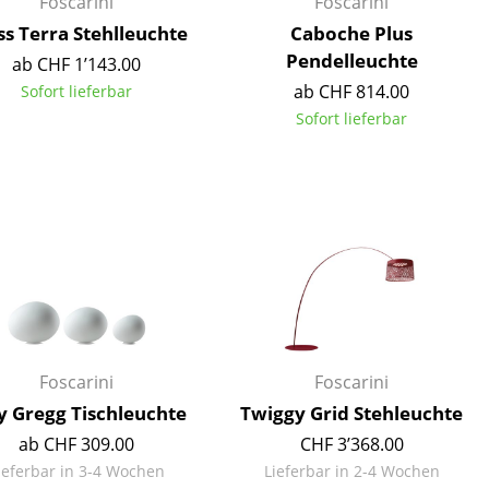
Foscarini
Foscarini
ss Terra Stehlleuchte
Caboche Plus
Pendelleuchte
ab CHF 1’143.00
ab CHF 814.00
Sofort lieferbar
Sofort lieferbar
Unternehmen
Über uns
smow vor Ort
Jobs bei smow
Arbeiten bei smow
Newsletter
Presse
Impressum
Foscarini
Foscarini
y Gregg Tischleuchte
Twiggy Grid Stehleuchte
ab CHF 309.00
CHF 3’368.00
ieferbar in 3-4 Wochen
Lieferbar in 2-4 Wochen