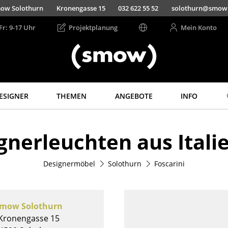
ow Solothurn
Kronengasse 15
032 622 55 52
solothurn@smow
Fr: 9-17 Uhr
Projektplanung
Mein Konto
ESIGNER
THEMEN
ANGEBOTE
INFO
Aufbewahren
Licht
gnerleuchten aus Itali
Regale & Schränke
Hängeleuchten &
Deckenleuchten
Bücherregale
Tischleuchten
Designermöbel
Solothurn
Foscarini
Wandregale
Schreibtischleuchten
Sideboards &
Kommoden
Stehleuchten &
Leseleuchten
TV Möbel
mow Solothurn
Bodenleuchten
Beistell- &
Kronengasse 15
Rollcontainer
Wandleuchten