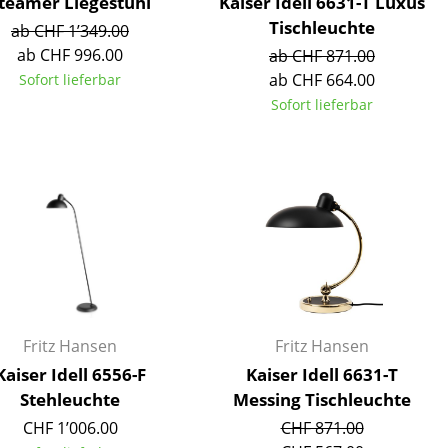
teamer Liegestuhl
Kaiser Idell 6631-T Luxus
Tischleuchte
ab CHF 1’349.00
ab CHF 996.00
ab CHF 871.00
ab CHF 664.00
Sofort lieferbar
Sofort lieferbar
Fritz Hansen
Fritz Hansen
sign
Kaiser Idell 6556-F
Kaiser Idell 6631-T
Stehleuchte
Messing Tischleuchte
n
CHF 1’006.00
CHF 871.00
ien