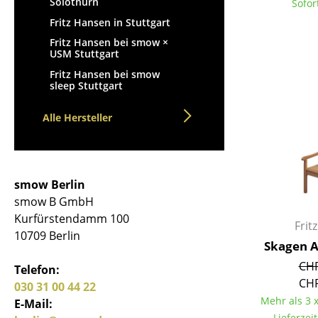
Solothurn
Sofor
Fritz Hansen in Stuttgart
Fritz Hansen bei smow ×
USM Stuttgart
Fritz Hansen bei smow
Service
sleep Stuttgart
Kontakt
Alle Hersteller
Bezahlung
Versand
FAQ
smow Berlin
Rückgabe & Umtau
smow B GmbH
Unsere Vorteile auf
Kurfürstendamm 100
Frit
AGB
10709 Berlin
Skagen A
Datenschutz
CHF
Telefon:
CHF
030 31 00 44 22
Einen Suchbegriff
Mehr als 3 x
E-Mail:
Lieferzei