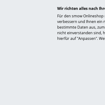
berlin@smow.de
(Liefer
Wir richten alles nach I
Öffnungszeiten:
Für den smow Onlineshop nu
Mo-Fr:
10:30-19 Uhr
verbessern und Ihnen ein 
Sa:
11-18 Uhr
bestimmte Daten aus, zum 
nicht einverstanden sind, h
smow Berlin bei
hierfür auf "Anpassen". We
Frit
N0
CHF
Sofor