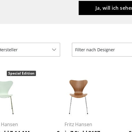
Kinderzimmer
Ja, will ich sehe
Arbeitszimmer
Diele
Badezimmer
Stauraum
Balkon & Garten
Hersteller
Filter nach Designer
Hersteller
Designer
Artemide
Alvar Aalto
Special Edition
Cassina
Arne Jacobsen
Fritz Hansen
Charles & Ray Eames
HAY
Eero Saarinen
Knoll International
Egon Eiermann
Louis Poulsen
Eileen Gray
Muuto
Jean Prouvé
z Hansen
Fritz Hansen
Nils Holger Moormann
Le Corbusier