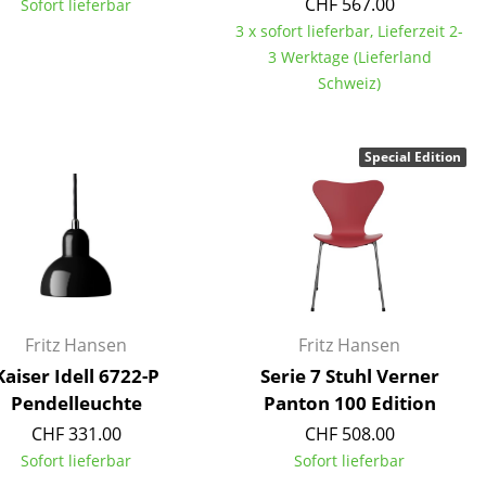
CHF 567.00
Sofort lieferbar
3 x sofort lieferbar, Lieferzeit 2-
3 Werktage (Lieferland
Schweiz)
Unternehmen
Special Edition
Über uns
smow vor Ort
Jobs bei smow
Arbeiten bei smow
Newsletter
Presse
Fritz Hansen
Fritz Hansen
Impressum
Kaiser Idell 6722-P
Serie 7 Stuhl Verner
Pendelleuchte
Panton 100 Edition
CHF 331.00
CHF 508.00
Sofort lieferbar
Sofort lieferbar