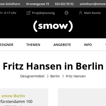
ow Solothurn
Kronengasse 15
032 622 55 52
solothurn@smow
Fr: 9-17 Uhr
Projektplanung
Mein Konto
ESIGNER
THEMEN
ANGEBOTE
INFO
Aufbewahren
Licht
Fritz Hansen in Berlin
Regale & Schränke
Hängeleuchten &
Deckenleuchten
Bücherregale
Tischleuchten
Designermöbel
Berlin
Fritz Hansen
Wandregale
Schreibtischleuchten
Sideboards &
Kommoden
Stehleuchten &
Leseleuchten
TV Möbel
smow Berlin
Bodenleuchten
Beistell- &
rfürstendamm 100
Rollcontainer
Wandleuchten