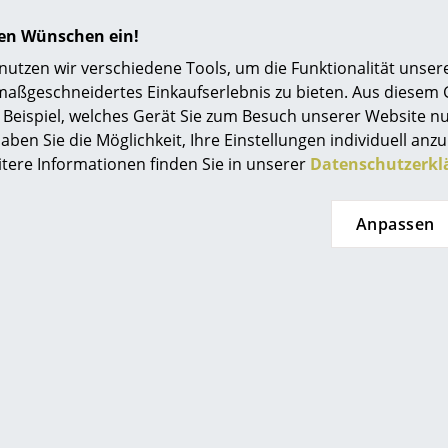
land Schweiz)
hren Wünschen ein!
tzen wir verschiedene Tools, um die Funktionalität unsere
maßgeschneidertes Einkaufserlebnis zu bieten. Aus diesem
Beispiel, welches Gerät Sie zum Besuch unserer Website nu
aben Sie die Möglichkeit, Ihre Einstellungen individuell anzu
itere Informationen finden Sie in unserer
Datenschutzerkl
Anpassen
z Hansen
Fritz Hansen
2 Stuhl
Georg Spiegel
 331.00
ab CHF 558.00
t lieferbar
Sofort lieferbar