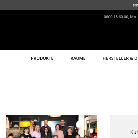
Direkt zum Inhalt
sm
0800 15 60 00, Mo-
PRODUKTE
RÄUME
HERSTELLER & D
Sitzmöbel
Tische
Esszimmerstühle
Esstische
Sofas
Beistelltische
Sessel
Couchtische
Loungesessel
Schreibtische
Stühle
Sekretäre & PC-Tische
Freischwinger
Konferenztische
Ku
Barhocker
Stehtische &