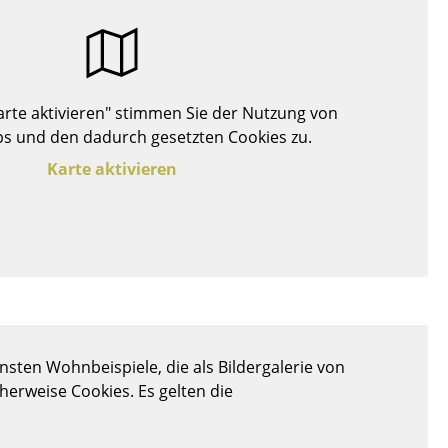
Decken
Kissen
Teppiche
Vorhänge
Karte aktivieren" stimmen Sie der Nutzung von
... alle Accessoires
s und den dadurch gesetzten Cookies zu.
Karte aktivieren
Büro
sten Wohnbeispiele, die als Bildergalerie von
Arbeitsplatz
cherweise Cookies. Es gelten die
Management Büro
Konferenzraum