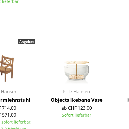
t lieferbar
Farbwelten
Das Original
Geschenkideen
Angebot
sch
 einen Blick
z Hansen
Fritz Hansen
rmlehnstuhl
Objects Ikebana Vase
 714.00
ab CHF 123.00
 571.00
Sofort lieferbar
 eingeben
 sofort lieferbar,
t 2-3 Werktage