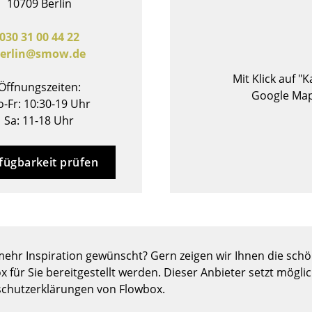
10709 Berlin
Barmöbel
Outdoor-Leuchten
Garderoben
Akkuleuchten
030 31 00 44 22
erlin@smow.de
Kleinaufbewahrung
... alle Leuchten
Einzelteile
Mit Klick auf "
Öffnungszeiten:
... alle Aufbewahrungsmöbel
Google Map
-Fr: 10:30-19 Uhr
Sa: 11-18 Uhr
USM Haller Konfigurator
fügbarkeit prüfen
Zuhause
ehr Inspiration gewünscht? Gern zeigen wir Ihnen die schön
Wohnzimmer
x für Sie bereitgestellt werden. Dieser Anbieter setzt mögli
Esszimmer
chutzerklärungen von Flowbox.
Schlafzimmer