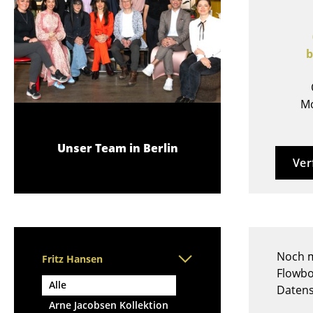
Stehpulte
Hocker
Kindertische
Bänke & Liegen
Gartentische
Sitzsäcke
b
Servierwagen
Gartenstühle
Einzelteile
Kinderstühle
... alle Tische
Mo
Schaukelstühle
Bürodrehstühle
Konferenzstühle
Unser Team in Berlin
Ver
Bürosessel
Einzelteile
... alle Sitzmöbel
Noch m
Fritz Hansen
Flowbo
Alle
Datens
Arne Jacobsen Kollektion