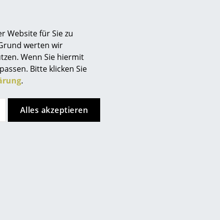
r Website für Sie zu
 Grund werten wir
Angebot
tzen. Wenn Sie hiermit
passen. Bitte klicken Sie
ärung
.
Alles akzeptieren
Fritz Hansen
Fritz Hansen
Cutter Box
Skagen Bank
ab CHF 237.00
CHF 1’349.00
CHF 1’079.00
Sofort lieferbar
2 x sofort lieferbar, Lieferzeit 5-
7 Werktage (Lieferland
Schweiz)