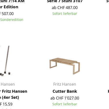
Stuhl 7:14 AM
Serie 7 Stuhl 3107
S
Richard Lampert
Ludwig Mies van der Rohe
r Edition
ab CHF 487.00
Thonet
Marcel Breuer
 507.00
Sofort lieferbar
USM Haller
Philippe Starck
e Sonderedition
Vitra
Verner Panton
... alle Hersteller A-Z
... alle Designer A-Z
Neu bei smow
Inspiration
Special Editions
Designklassiker
Frauen im Design
Bauhaus Design
Midcentury Design
z Hansen
Fritz Hansen
Skandinavisches De
r Fritz Hansen
Cutter Bank
Italienisches Design
 (4er Set)
ab CHF 1’027.00
Nachhaltiges Desig
F 15.59
Sofort lieferbar
Natürliche Material