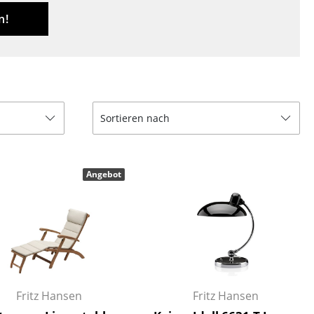
Empfang
n!
Cafeteria
Branchenlösungen
Sicheres Arbeiten
Sortieren nach
Das Original
Angebot
Fritz Hansen
Fritz Hansen