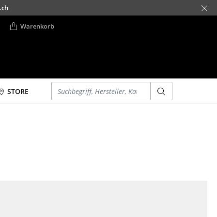
.ch
Warenkorb
Einen Suchbegriff eingeben
STORE
Betten
Accessoires
Doppelbetten
Uhren
Einzelbetten
Spiegel
Stapelbetten
Figuren & Miniaturen
Kinderbetten
Vasen
Nachttische &
Tabletts
Bettzubehör
Büroutensilien
... alle Betten
Aufbewahrungsboxen