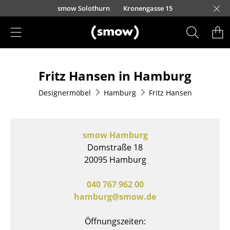
Direkt zum Inhalt
smow Solothurn
Kronengasse 15
Produkte
Fritz Hansen in Hamburg
Sitzmöbel
Designermöbel
Hamburg
Fritz Hansen
Esszimmerstühle
Sofas
smow Hamburg
Sessel
Domstraße 18
20095 Hamburg
Loungesessel
Stühle
040 767 962 00
hamburg@smow.de
Freischwinger
Öffnungszeiten:
Barhocker