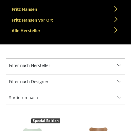
Einzelteile
Fritz Hansen
... alle Tische
Fritz Hansen vor Ort
Alle Hersteller
Aufbewahren
Regale & Schränke
Bücherregale
Filter nach Hersteller
Wandregale
Sideboards & Kommoden
Filter nach Designer
TV Möbel
Sortieren nach
Beistell- & Rollcontainer
Barmöbel
Special Edition
Garderoben