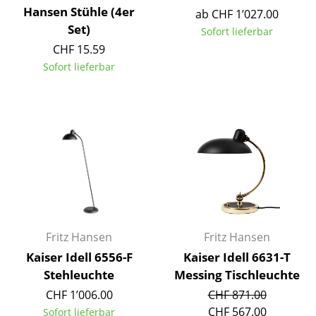
Hansen Stühle (4er
ab CHF 1’027.00
Spiegel
Set)
Sofort lieferbar
Figuren & Miniaturen
CHF 15.59
Sofort lieferbar
Vasen
Tabletts
Büroutensilien
Aufbewahrungsboxen
Decken
Kissen
Fritz Hansen
Fritz Hansen
Teppiche
Kaiser Idell 6556-F
Kaiser Idell 6631-T
Vorhänge
Stehleuchte
Messing Tischleuchte
CHF 1’006.00
CHF 871.00
... alle Accessoires
CHF 567.00
Sofort lieferbar