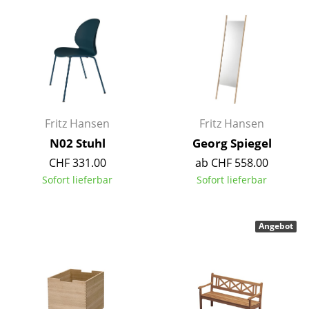
Artemide
Cassina
Fritz Hansen
HAY
Knoll International
Fritz Hansen
Fritz Hansen
Louis Poulsen
N02 Stuhl
Georg Spiegel
CHF 331.00
ab CHF 558.00
Muuto
Sofort lieferbar
Sofort lieferbar
Nils Holger Moormann
Richard Lampert
Angebot
Thonet
USM Haller
Vitra