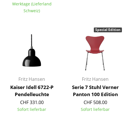
Werktage (Lieferland
Büro
Schweiz)
Arbeitsplatz
Special Edition
Management Büro
Konferenzraum
Empfang
Cafeteria
Branchenlösungen
Fritz Hansen
Fritz Hansen
Kaiser Idell 6722-P
Serie 7 Stuhl Verner
Sicheres Arbeiten
Pendelleuchte
Panton 100 Edition
CHF 331.00
CHF 508.00
Hersteller & Designer
Sofort lieferbar
Sofort lieferbar
Hersteller