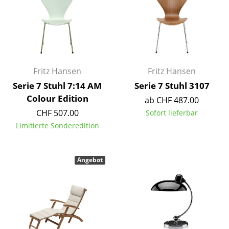
Kleinaufbewahrung
Einzelteile
... alle Aufbewahrungsmöbel
Fritz Hansen
Fritz Hansen
Licht
Serie 7 Stuhl 7:14 AM
Serie 7 Stuhl 3107
Hängeleuchten & Deckenleuchten
Colour Edition
ab CHF 487.00
CHF 507.00
Sofort lieferbar
Tischleuchten
Limitierte Sonderedition
Schreibtischleuchten
Stehleuchten & Leseleuchten
Angebot
Bodenleuchten
Wandleuchten
Outdoor-Leuchten