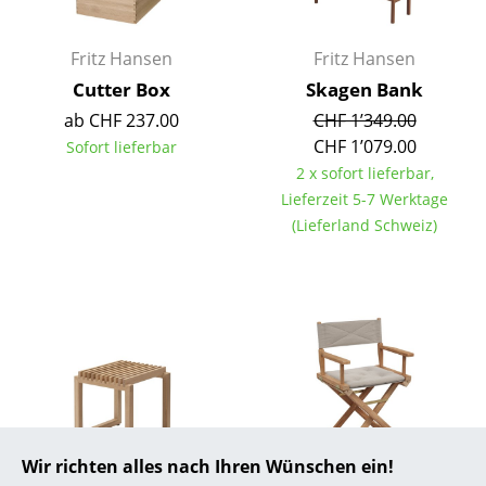
... alle Hersteller A-Z
Fritz Hansen
Fritz Hansen
Designer
Cutter Box
Skagen Bank
ab CHF 237.00
CHF 1’349.00
Alvar Aalto
CHF 1’079.00
Sofort lieferbar
2 x sofort lieferbar,
Arne Jacobsen
Lieferzeit 5-7 Werktage
Charles & Ray Eames
(Lieferland Schweiz)
Eero Saarinen
Egon Eiermann
Eileen Gray
Jean Prouvé
Le Corbusier
Wir richten alles nach Ihren Wünschen ein!
Ludwig Mies van der Rohe