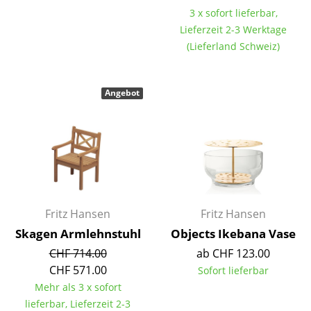
3 x sofort lieferbar,
Räume
Lieferzeit 2-3 Werktage
(Lieferland Schweiz)
Zuhause
Wohnzimmer
Angebot
Esszimmer
Schlafzimmer
Kinderzimmer
Arbeitszimmer
Fritz Hansen
Fritz Hansen
Diele
Skagen Armlehnstuhl
Objects Ikebana Vase
Badezimmer
CHF 714.00
ab CHF 123.00
CHF 571.00
Sofort lieferbar
Stauraum
Mehr als 3 x sofort
Balkon & Garten
lieferbar, Lieferzeit 2-3