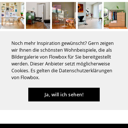
Tische
Esstische
Beistelltische
Couchtische
Noch mehr Inspiration gewünscht? Gern zeigen
wir Ihnen die schönsten Wohnbeispiele, die als
Schreibtische
Bildergalerie von Flowbox für Sie bereitgestellt
werden. Dieser Anbieter setzt möglicherweise
Sekretäre & PC-Tische
Cookies. Es gelten die Datenschutzerklärungen
Konferenztische
von Flowbox.
Stehtische & Stehpulte
Ja, will ich sehen!
Kindertische
Gartentische
Servierwagen