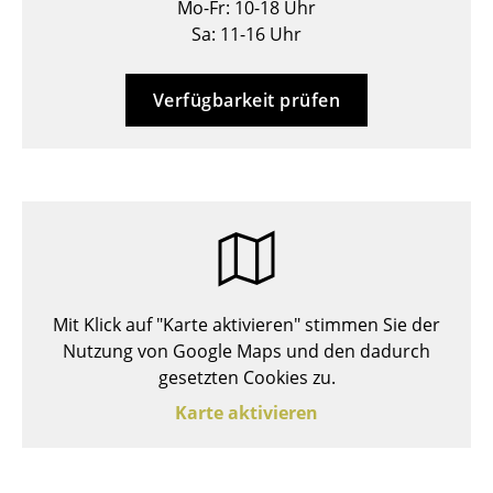
Mo-Fr: 10-18 Uhr
Hocker
Sa: 11-16 Uhr
Bänke & Liegen
Verfügbarkeit prüfen
Sitzsäcke
Gartenstühle
Kinderstühle
Schaukelstühle
Bürodrehstühle
Mit Klick auf "Karte aktivieren" stimmen Sie der
Konferenzstühle
Nutzung von Google Maps und den dadurch
gesetzten Cookies zu.
Bürosessel
Karte aktivieren
Einzelteile
... alle Sitzmöbel