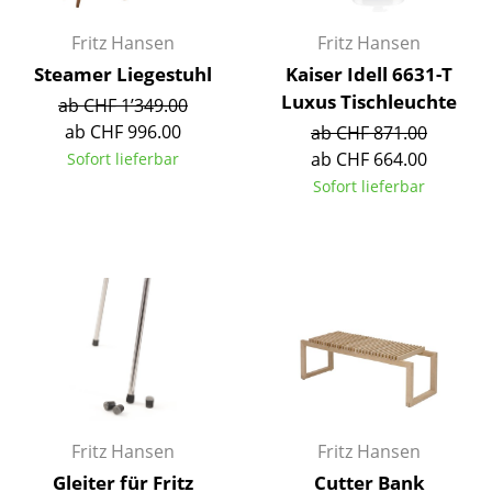
Akkuleuchten
Fritz Hansen
Fritz Hansen
... alle Leuchten
Steamer Liegestuhl
Kaiser Idell 6631-T
Luxus Tischleuchte
ab CHF 1’349.00
Betten
ab CHF 996.00
ab CHF 871.00
ab CHF 664.00
Sofort lieferbar
Doppelbetten
Sofort lieferbar
Einzelbetten
Stapelbetten
Kinderbetten
Nachttische & Bettzubehör
... alle Betten
Accessoires
Fritz Hansen
Fritz Hansen
Uhren
Gleiter für Fritz
Cutter Bank