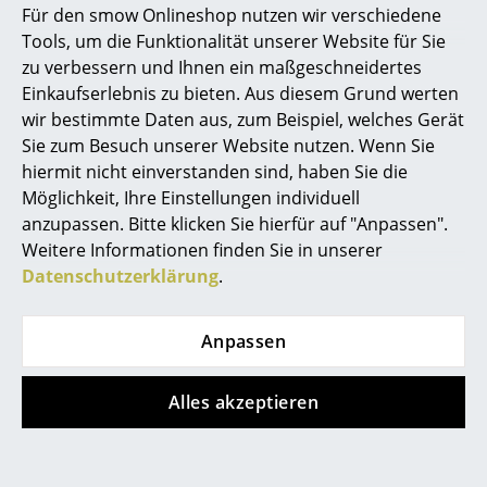
Fritz Hansen
Fritz Hansen
Für den smow Onlineshop nutzen wir verschiedene
Cutter Hocker
Director's Chair
Marcel Breuer
Tools, um die Funktionalität unserer Website für Sie
Outdoor
ab CHF 455.00
zu verbessern und Ihnen ein maßgeschneidertes
Philippe Starck
ab CHF 643.00
Sofort lieferbar
Einkaufserlebnis zu bieten. Aus diesem Grund werten
Sofort lieferbar
wir bestimmte Daten aus, zum Beispiel, welches Gerät
Verner Panton
Sie zum Besuch unserer Website nutzen. Wenn Sie
... alle Designer A-Z
hiermit nicht einverstanden sind, haben Sie die
Möglichkeit, Ihre Einstellungen individuell
anzupassen. Bitte klicken Sie hierfür auf "Anpassen".
Themen
Weitere Informationen finden Sie in unserer
Neu bei smow
Datenschutzerklärung
.
Inspiration
Anpassen
Special Editions
Fritz Hansen
Fritz Hansen
Designklassiker
Alles akzeptieren
Cutter Garderobe
Drop Stuhl
ab CHF 787.00
CHF 362.00
Frauen im Design
Sofort lieferbar
Sofort lieferbar