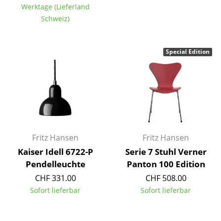
Werktage (Lieferland
Büro
Schweiz)
Arbeitsplatz
Special Edition
Management Büro
Konferenzraum
Empfang
Cafeteria
Branchenlösungen
Fritz Hansen
Fritz Hansen
Kaiser Idell 6722-P
Serie 7 Stuhl Verner
Sicheres Arbeiten
Pendelleuchte
Panton 100 Edition
CHF 331.00
CHF 508.00
Hersteller & Designer
Sofort lieferbar
Sofort lieferbar
Hersteller