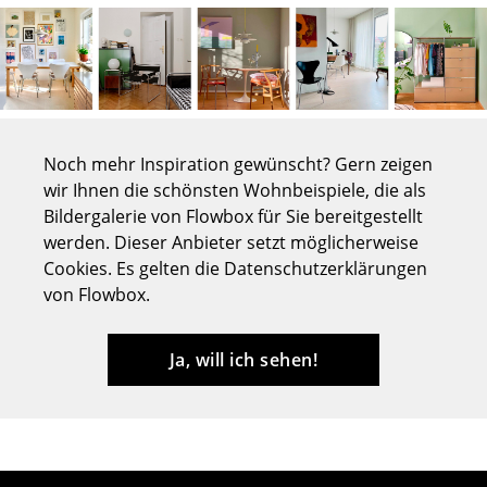
Tische
Esstische
Beistelltische
Couchtische
Noch mehr Inspiration gewünscht? Gern zeigen
wir Ihnen die schönsten Wohnbeispiele, die als
Schreibtische
Bildergalerie von Flowbox für Sie bereitgestellt
werden. Dieser Anbieter setzt möglicherweise
Sekretäre & PC-Tische
Cookies. Es gelten die Datenschutzerklärungen
Konferenztische
von Flowbox.
Stehtische & Stehpulte
Ja, will ich sehen!
Kindertische
Gartentische
Servierwagen