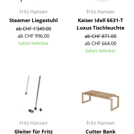
Akkuleuchten
Fritz Hansen
Fritz Hansen
... alle Leuchten
Steamer Liegestuhl
Kaiser Idell 6631-T
Luxus Tischleuchte
ab CHF 1’349.00
Betten
ab CHF 996.00
ab CHF 871.00
ab CHF 664.00
Sofort lieferbar
Doppelbetten
Sofort lieferbar
Einzelbetten
Stapelbetten
Kinderbetten
Nachttische & Bettzubehör
... alle Betten
Accessoires
Fritz Hansen
Fritz Hansen
Uhren
Gleiter für Fritz
Cutter Bank