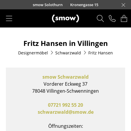
Direkt zum Inhalt
smow Solothurn
Kronengasse 15
Produkte
Fritz Hansen in Villingen
Sitzmöbel
Designermöbel
Schwarzwald
Fritz Hansen
Esszimmerstühle
Sofas
smow Schwarzwald
Sessel
Vorderer Eckweg 37
78048 Villingen-Schwenningen
Loungesessel
Stühle
07721 992 55 20
schwarzwald@smow.de
Freischwinger
Öffnungszeiten:
Barhocker