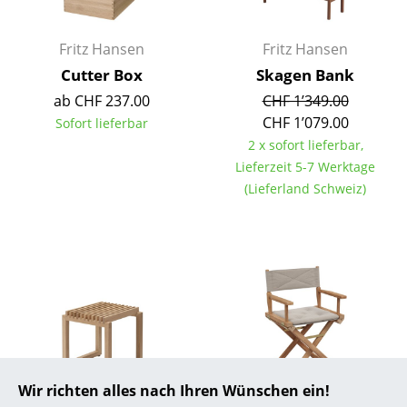
... alle Hersteller A-Z
Fritz Hansen
Fritz Hansen
Designer
Cutter Box
Skagen Bank
ab CHF 237.00
CHF 1’349.00
Alvar Aalto
CHF 1’079.00
Sofort lieferbar
2 x sofort lieferbar,
Arne Jacobsen
Lieferzeit 5-7 Werktage
Charles & Ray Eames
(Lieferland Schweiz)
Eero Saarinen
Egon Eiermann
Eileen Gray
Jean Prouvé
Le Corbusier
Wir richten alles nach Ihren Wünschen ein!
Ludwig Mies van der Rohe