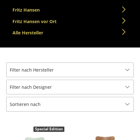
Einzelteile
Fritz Hansen
... alle Tische
Fritz Hansen vor Ort
Alle Hersteller
Aufbewahren
Regale & Schränke
Bücherregale
Filter nach Hersteller
Wandregale
Sideboards & Kommoden
Filter nach Designer
TV Möbel
Sortieren nach
Beistell- & Rollcontainer
Barmöbel
Special Edition
Garderoben