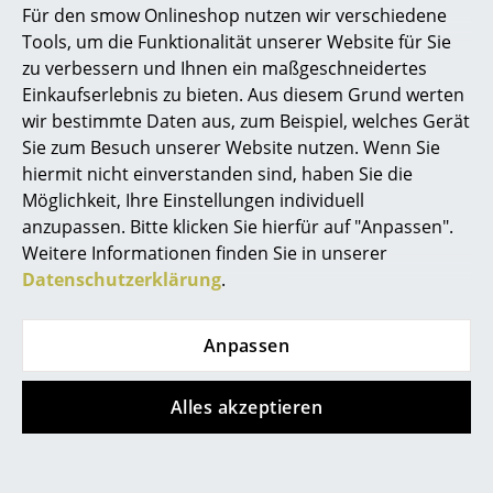
Fritz Hansen
Fritz Hansen
Für den smow Onlineshop nutzen wir verschiedene
Cutter Hocker
Director's Chair
Marcel Breuer
Tools, um die Funktionalität unserer Website für Sie
Outdoor
ab CHF 455.00
zu verbessern und Ihnen ein maßgeschneidertes
Philippe Starck
ab CHF 643.00
Sofort lieferbar
Einkaufserlebnis zu bieten. Aus diesem Grund werten
Sofort lieferbar
wir bestimmte Daten aus, zum Beispiel, welches Gerät
Verner Panton
Sie zum Besuch unserer Website nutzen. Wenn Sie
... alle Designer A-Z
hiermit nicht einverstanden sind, haben Sie die
Möglichkeit, Ihre Einstellungen individuell
anzupassen. Bitte klicken Sie hierfür auf "Anpassen".
Themen
Weitere Informationen finden Sie in unserer
Neu bei smow
Datenschutzerklärung
.
Inspiration
Anpassen
Special Editions
Fritz Hansen
Fritz Hansen
Designklassiker
Alles akzeptieren
Cutter Garderobe
Drop Stuhl
ab CHF 787.00
CHF 362.00
Frauen im Design
Sofort lieferbar
Sofort lieferbar