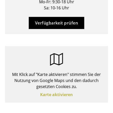
Mo-Fr: 9:30-18 Uhr
Hocker
Sa: 10-16 Uhr
Bänke & Liegen
Verfügbarkeit prüfen
Sitzsäcke
Gartenstühle
Kinderstühle
Schaukelstühle
Bürodrehstühle
Mit Klick auf "Karte aktivieren" stimmen Sie der
Konferenzstühle
Nutzung von Google Maps und den dadurch
gesetzten Cookies zu.
Bürosessel
Karte aktivieren
Einzelteile
... alle Sitzmöbel