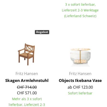
3 x sofort lieferbar,
Räume
Lieferzeit 2-3 Werktage
(Lieferland Schweiz)
Zuhause
Wohnzimmer
Angebot
Esszimmer
Schlafzimmer
Kinderzimmer
Arbeitszimmer
Fritz Hansen
Fritz Hansen
Diele
Skagen Armlehnstuhl
Objects Ikebana Vase
Badezimmer
CHF 714.00
ab CHF 123.00
CHF 571.00
Sofort lieferbar
Stauraum
Mehr als 3 x sofort
Balkon & Garten
lieferbar, Lieferzeit 2-3