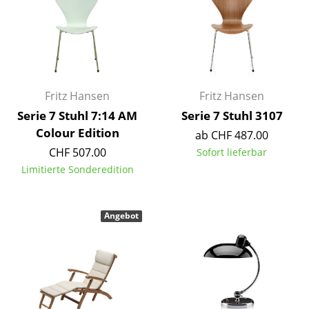
Kleinaufbewahrung
Einzelteile
... alle Aufbewahrungsmöbel
Fritz Hansen
Fritz Hansen
Licht
Serie 7 Stuhl 7:14 AM
Serie 7 Stuhl 3107
Hängeleuchten & Deckenleuchten
Colour Edition
ab CHF 487.00
CHF 507.00
Sofort lieferbar
Tischleuchten
Limitierte Sonderedition
Schreibtischleuchten
Stehleuchten & Leseleuchten
Angebot
Bodenleuchten
Wandleuchten
Outdoor-Leuchten