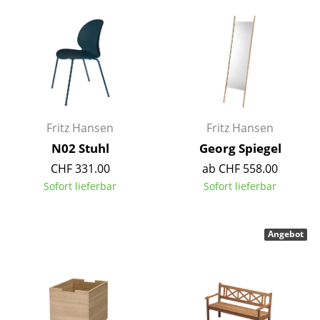
Artemide
Cassina
Fritz Hansen
HAY
Knoll International
Fritz Hansen
Fritz Hansen
Louis Poulsen
N02 Stuhl
Georg Spiegel
CHF 331.00
ab CHF 558.00
Muuto
Sofort lieferbar
Sofort lieferbar
Nils Holger Moormann
Richard Lampert
Angebot
Thonet
USM Haller
Vitra