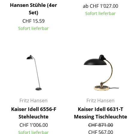
Hansen Stühle (4er
ab CHF 1’027.00
Spiegel
Set)
Sofort lieferbar
Figuren & Miniaturen
CHF 15.59
Sofort lieferbar
Vasen
Tabletts
Büroutensilien
Aufbewahrungsboxen
Decken
Kissen
Fritz Hansen
Fritz Hansen
Teppiche
Kaiser Idell 6556-F
Kaiser Idell 6631-T
Vorhänge
Stehleuchte
Messing Tischleuchte
CHF 1’006.00
CHF 871.00
... alle Accessoires
CHF 567.00
Sofort lieferbar