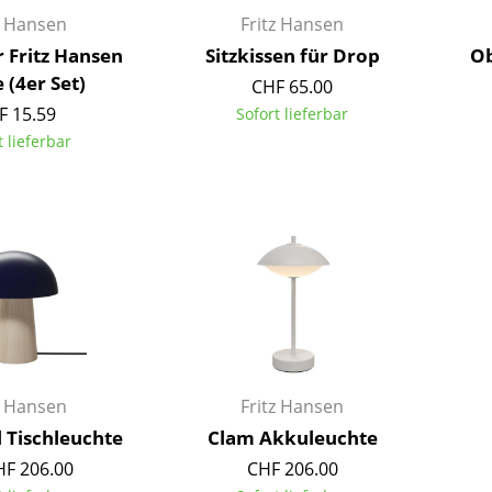
Kinderzimmer
z Hansen
Fritz Hansen
Arbeitszimmer
r Fritz Hansen
Sitzkissen für Drop
Ob
Diele
 (4er Set)
CHF 65.00
Badezimmer
F 15.59
Sofort lieferbar
Stauraum
t lieferbar
Balkon & Garten
Hersteller
Designer
Artemide
Alvar Aalto
Cassina
Arne Jacobsen
Fritz Hansen
Charles & Ray Eames
HAY
Eero Saarinen
Knoll International
Egon Eiermann
z Hansen
Fritz Hansen
Louis Poulsen
Eileen Gray
 Tischleuchte
Clam Akkuleuchte
Muuto
Jean Prouvé
HF 206.00
CHF 206.00
Nils Holger Moormann
Le Corbusier