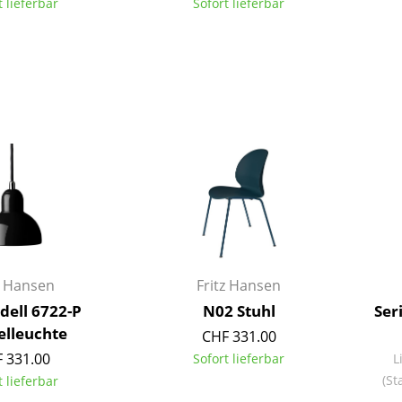
t lieferbar
Sofort lieferbar
Richard Lampert
Ludwig Mies van der Rohe
Thonet
Marcel Breuer
USM Haller
Philippe Starck
Vitra
Verner Panton
... alle Hersteller A-Z
... alle Designer A-Z
Neu bei smow
Inspiration
Special Editions
Designklassiker
Frauen im Design
Bauhaus Design
z Hansen
Fritz Hansen
Midcentury Design
Idell 6722-P
N02 Stuhl
Ser
Skandinavisches De
elleuchte
CHF 331.00
Italienisches Design
 331.00
Sofort lieferbar
L
Nachhaltiges Desig
(St
t lieferbar
Natürliche Material