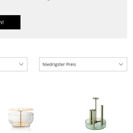
Decken
Kissen
Teppiche
n!
Vorhänge
... alle Accessoires
Niedrigster Preis
Büro
Arbeitsplatz
Management Büro
Konferenzraum