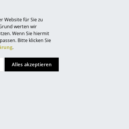
r Website für Sie zu
 Grund werten wir
tzen. Wenn Sie hiermit
passen. Bitte klicken Sie
ärung
.
Fritz Hansen
Fritz Hansen
pence Pendelleuchte
Caravaggio Opal
Alles akzeptieren
Pendelleuchte
ab CHF 372.00
ab CHF 393.00
Sofort lieferbar
Lieferbar in 3-4 Wochen
(Standardlieferaussage des
Herstellers)
Angebot