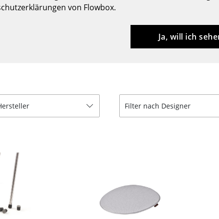
chutzerklärungen von Flowbox.
Barmöbel
Outdoor-Leuchten
Garderoben
Akkuleuchten
Ja, will ich sehe
Kleinaufbewahrung
... alle Leuchten
Einzelteile
... alle Aufbewahrungsmöbel
USM Haller Konfigurator
Hersteller
Filter nach Designer
Zuhause
Wohnzimmer
Esszimmer
Schlafzimmer