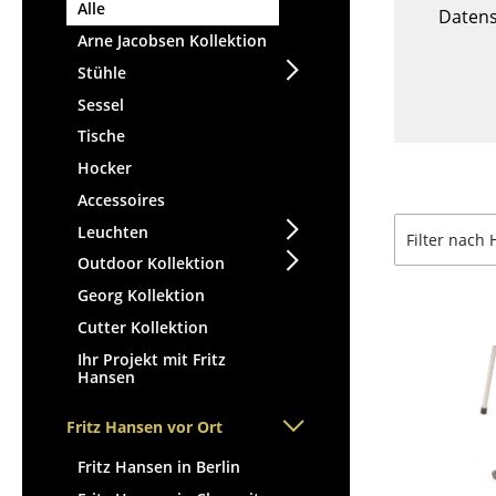
Stehpulte
Alle
Hocker
Datens
Kindertische
Arne Jacobsen Kollektion
Bänke & Liegen
Gartentische
Stühle
Sitzsäcke
Servierwagen
Sessel
Gartenstühle
Einzelteile
Tische
Kinderstühle
... alle Tische
Hocker
Schaukelstühle
Bürodrehstühle
Accessoires
Konferenzstühle
Leuchten
Filter nach 
Bürosessel
Outdoor Kollektion
Einzelteile
Georg Kollektion
... alle Sitzmöbel
Cutter Kollektion
Ihr Projekt mit Fritz
Hansen
Fritz Hansen vor Ort
Fritz Hansen in Berlin