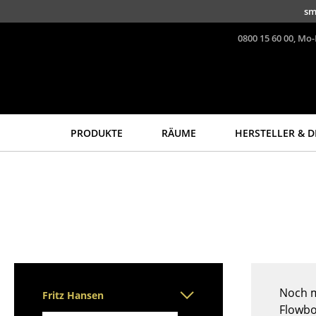
Direkt zum Inhalt
sm
0800 15 60 00, Mo-
PRODUKTE
RÄUME
HERSTELLER & D
Sitzmöbel
Tische
Esszimmerstühle
Esstische
Sofas
Beistelltische
Sessel
Couchtische
Loungesessel
Schreibtische
Stühle
Sekretäre & PC-Tische
Freischwinger
Konferenztische
Noch m
Fritz Hansen
Barhocker
Stehtische &
Flowbo