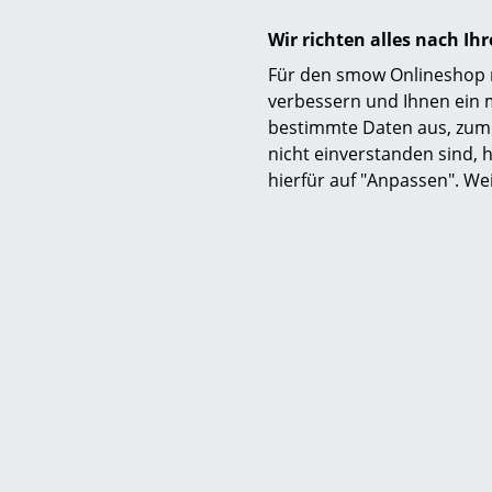
Wir richten alles nach I
Für den smow Onlineshop nu
verbessern und Ihnen ein 
bestimmte Daten aus, zum 
nicht einverstanden sind, h
hierfür auf "Anpassen". We
Frit
Vend
CHF
CHF
Voraus
Wareneingan