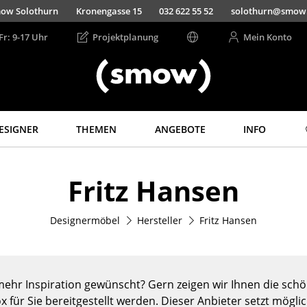
ow Solothurn
Kronengasse 15
032 622 55 52
solothurn@smow
Fr: 9-17 Uhr
Projektplanung
Mein Konto
ESIGNER
THEMEN
ANGEBOTE
INFO
Aufbewahren
Licht
Fritz Hansen
Regale & Schränke
Hängeleuchten &
Deckenleuchten
Bücherregale
Tischleuchten
Designermöbel
Hersteller
Fritz Hansen
Wandregale
Schreibtischleuchten
Sideboards &
Kommoden
Stehleuchten &
Leseleuchten
TV Möbel
ehr Inspiration gewünscht? Gern zeigen wir Ihnen die schön
Bodenleuchten
Beistell- &
x für Sie bereitgestellt werden. Dieser Anbieter setzt mögli
Rollcontainer
Wandleuchten