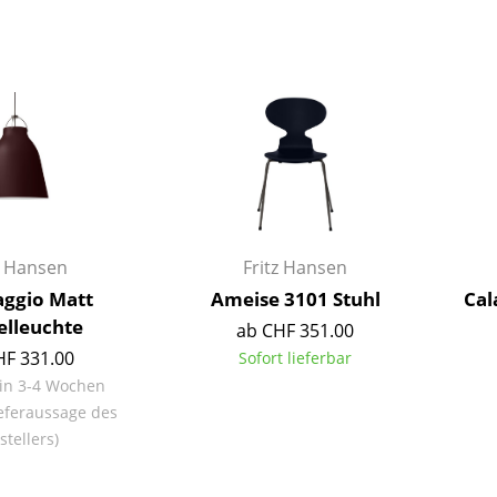
Farbwelten
Das Original
Geschenkideen
z Hansen
Fritz Hansen
aggio Matt
Ameise 3101 Stuhl
Cal
sch
elleuchte
ab CHF 351.00
 einen Blick
HF 331.00
Sofort lieferbar
 in 3-4 Wochen
eferaussage des
stellers)
 eingeben