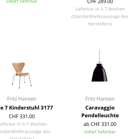
CHF 289.00
Sofort lieferbar
Lieferbar in 5-7 Wochen
(Standardlieferaussage des
Herstellers)
Fritz Hansen
Fritz Hansen
ie 7 Kinderstuhl 3177
Caravaggio
sign
Pendelleuchte
CHF 331.00
ab CHF 331.00
ieferbar in 5-7 Wochen
n
andardlieferaussage des
Sofort lieferbar
ien
Herstellers)