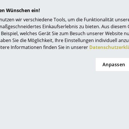
Angebot
hren Wünschen ein!
tzen wir verschiedene Tools, um die Funktionalität unsere
maßgeschneidertes Einkaufserlebnis zu bieten. Aus diesem
Beispiel, welches Gerät Sie zum Besuch unserer Website nu
aben Sie die Möglichkeit, Ihre Einstellungen individuell anzu
itere Informationen finden Sie in unserer
Datenschutzerkl
z Hansen
Fritz Hansen
ia Stuhl
Orient Pendelleuchte
Sus
Anpassen
 455.00
ab CHF 372.00
 364.00
Sofort lieferbar
sichtlicher
g: nächste Woche