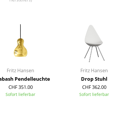
Unternehmen
Über uns
smow vor Ort
Jobs bei smow
Fritz Hansen
Fritz Hansen
Arbeiten bei smow
abash Pendelleuchte
Drop Stuhl
Newsletter
CHF 351.00
CHF 362.00
Presse
Sofort lieferbar
Sofort lieferbar
Impressum