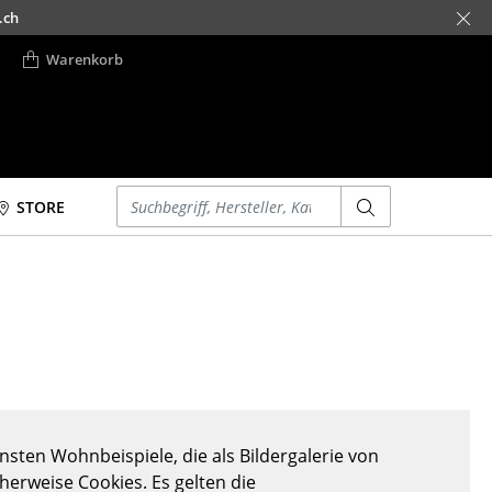
.ch
Warenkorb
Einen Suchbegriff eingeben
STORE
Betten
Accessoires
Doppelbetten
Uhren
Einzelbetten
Spiegel
Stapelbetten
Figuren & Miniaturen
Kinderbetten
Vasen
Nachttische &
Tabletts
Bettzubehör
Büroutensilien
sten Wohnbeispiele, die als Bildergalerie von
... alle Betten
Aufbewahrungsboxen
cherweise Cookies. Es gelten die