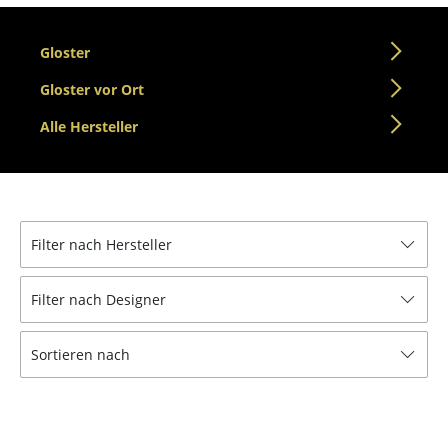
Tische
Gloster
Esstische
Gloster vor Ort
Beistelltische
Alle Hersteller
Couchtische
Schreibtische
Sekretäre & PC-Tische
Filter nach Hersteller
Konferenztische
Filter nach Designer
Stehtische & Stehpulte
Kindertische
Sortieren nach
Gartentische
Servierwagen