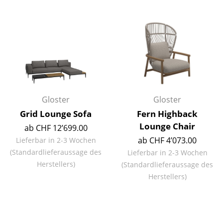
Räume
Zuhause
Wohnzimmer
Esszimmer
Schlafzimmer
Gloster
Gloster
Grid Lounge Sofa
Fern Highback
Kinderzimmer
Lounge Chair
ab CHF 12’699.00
Arbeitszimmer
ab CHF 4’073.00
Lieferbar in 2-3 Wochen
(Standardlieferaussage des
Lieferbar in 2-3 Wochen
Diele
Herstellers)
(Standardlieferaussage des
Badezimmer
Herstellers)
Stauraum
Balkon & Garten