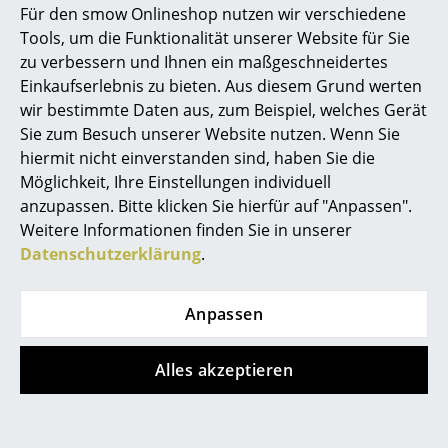
Für den smow Onlineshop nutzen wir verschiedene
Chair
ab CHF 893.00
Marcel Breuer
Tools, um die Funktionalität unserer Website für Sie
CHF 3’335.00
Lieferbar in 2-3 Wochen
zu verbessern und Ihnen ein maßgeschneidertes
Philippe Starck
(Standardlieferaussage des
Lieferbar in 2-3 Wochen
Einkaufserlebnis zu bieten. Aus diesem Grund werten
Herstellers)
(Standardlieferaussage des
wir bestimmte Daten aus, zum Beispiel, welches Gerät
Verner Panton
Herstellers)
Sie zum Besuch unserer Website nutzen. Wenn Sie
... alle Designer A-Z
hiermit nicht einverstanden sind, haben Sie die
Möglichkeit, Ihre Einstellungen individuell
anzupassen. Bitte klicken Sie hierfür auf "Anpassen".
Themen
Weitere Informationen finden Sie in unserer
Neu bei smow
Datenschutzerklärung
.
Inspiration
Anpassen
Special Editions
Gloster
Designklassiker
Alles akzeptieren
Carver Tisch
Frauen im Design
CHF 5’715.00
Lieferbar in 6-7 Wochen