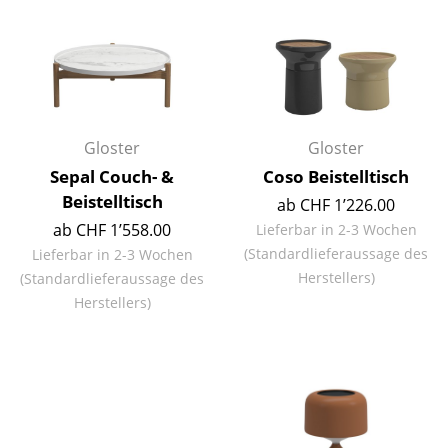
Büro
Arbeitsplatz
Management Büro
Gloster
Gloster
Konferenzraum
Sepal Couch- &
Coso Beistelltisch
Empfang
Beistelltisch
ab CHF 1’226.00
ab CHF 1’558.00
Lieferbar in 2-3 Wochen
Cafeteria
(Standardlieferaussage des
Lieferbar in 2-3 Wochen
Branchenlösungen
Herstellers)
(Standardlieferaussage des
Herstellers)
Sicheres Arbeiten
Hersteller & Designer
Hersteller