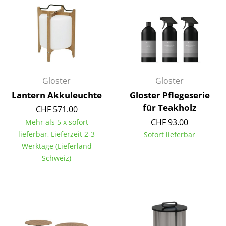
Einzelteile
... alle Tische
Aufbewahren
Regale & Schränke
Gloster
Gloster
Bücherregale
Lantern Akkuleuchte
Gloster Pflegeserie
für Teakholz
CHF 571.00
Wandregale
CHF 93.00
Mehr als 5 x sofort
Sideboards & Kommoden
lieferbar, Lieferzeit 2-3
Sofort lieferbar
Werktage (Lieferland
TV Möbel
Schweiz)
Beistell- & Rollcontainer
Barmöbel
Garderoben