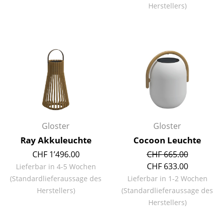
Herstellers)
Spiegel
Figuren & Miniaturen
Vasen
Tabletts
Büroutensilien
Aufbewahrungsboxen
Gloster
Gloster
Decken
Ray Akkuleuchte
Cocoon Leuchte
Kissen
CHF 1’496.00
CHF 665.00
CHF 633.00
Lieferbar in 4-5 Wochen
Teppiche
(Standardlieferaussage des
Lieferbar in 1-2 Wochen
Herstellers)
(Standardlieferaussage des
Vorhänge
Herstellers)
... alle Accessoires