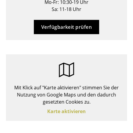
Mo-Fr: 10:30-19 Uhr
Hocker
Sa: 11-18 Uhr
Bänke & Liegen
Verfügbarkeit prüfen
Sitzsäcke
Gartenstühle
Kinderstühle
Schaukelstühle
Bürodrehstühle
Mit Klick auf "Karte aktivieren" stimmen Sie der
Konferenzstühle
Nutzung von Google Maps und den dadurch
gesetzten Cookies zu.
Bürosessel
Karte aktivieren
Einzelteile
... alle Sitzmöbel