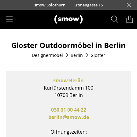
Direkt zum Inhalt
smow Solothurn
Kronengasse 15
Produkte
Gloster Outdoormöbel in Berlin
Sitzmöbel
Designermöbel
Berlin
Gloster
Esszimmerstühle
Sofas
smow Berlin
Sessel
Kurfürstendamm 100
10709 Berlin
Loungesessel
Stühle
030 31 00 44 22
berlin@smow.de
Freischwinger
Öffnungszeiten:
Barhocker