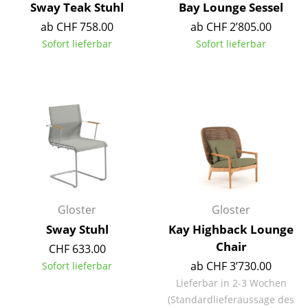
Sway Teak Stuhl
Bay Lounge Sessel
Akkuleuchten
ab CHF 758.00
ab CHF 2’805.00
... alle Leuchten
Sofort lieferbar
Sofort lieferbar
Betten
Doppelbetten
Einzelbetten
Stapelbetten
Kinderbetten
Gloster
Gloster
Nachttische & Bettzubehör
Sway Stuhl
Kay Highback Lounge
... alle Betten
Chair
CHF 633.00
ab CHF 3’730.00
Sofort lieferbar
Accessoires
Lieferbar in 2-3 Wochen
Uhren
(Standardlieferaussage des