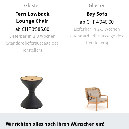
Gloster
Gloster
... alle Hersteller A-Z
Fern Lowback
Bay Sofa
Lounge Chair
ab CHF 4’946.00
Designer
ab CHF 3’585.00
Lieferbar in 2-3 Wochen
Alvar Aalto
(Standardlieferaussage des
Lieferbar in 2-3 Wochen
Herstellers)
(Standardlieferaussage des
Arne Jacobsen
Herstellers)
Charles & Ray Eames
Eero Saarinen
Egon Eiermann
Eileen Gray
Jean Prouvé
Le Corbusier
Gloster
Gloster
Wir richten alles nach Ihren Wünschen ein!
Ludwig Mies van der Rohe
Bells Beistelltisch
Kay Lowback Lounge