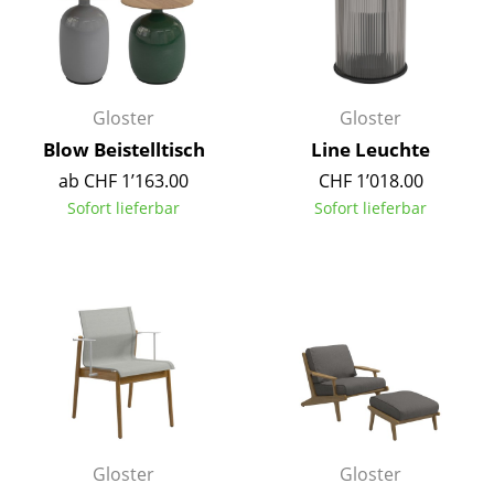
Kleinaufbewahrung
Einzelteile
... alle Aufbewahrungsmöbel
Gloster
Gloster
Blow Beistelltisch
Line Leuchte
Licht
ab CHF 1’163.00
CHF 1’018.00
Hängeleuchten & Deckenleuchten
Sofort lieferbar
Sofort lieferbar
Tischleuchten
Schreibtischleuchten
Stehleuchten & Leseleuchten
Bodenleuchten
Wandleuchten
Outdoor-Leuchten
Gloster
Gloster