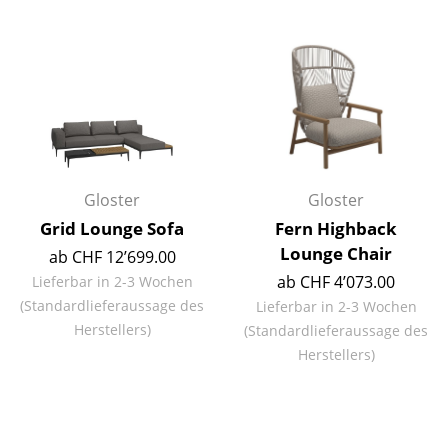
Räume
Zuhause
Wohnzimmer
Esszimmer
Schlafzimmer
Gloster
Gloster
Grid Lounge Sofa
Fern Highback
Kinderzimmer
Lounge Chair
ab CHF 12’699.00
Arbeitszimmer
ab CHF 4’073.00
Lieferbar in 2-3 Wochen
(Standardlieferaussage des
Lieferbar in 2-3 Wochen
Diele
Herstellers)
(Standardlieferaussage des
Badezimmer
Herstellers)
Stauraum
Balkon & Garten