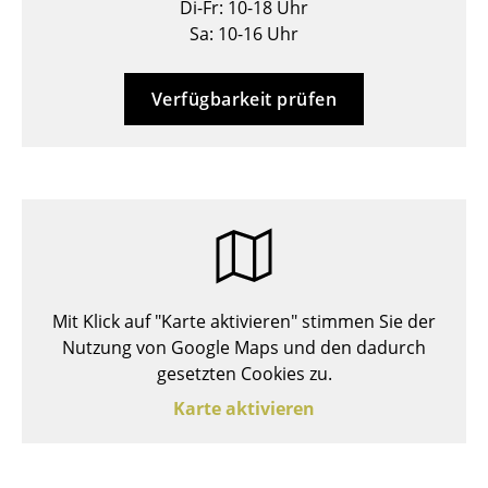
Di-Fr: 10-18 Uhr
Hocker
Sa: 10-16 Uhr
Bänke & Liegen
Verfügbarkeit prüfen
Sitzsäcke
Gartenstühle
Kinderstühle
Schaukelstühle
Bürodrehstühle
Mit Klick auf "Karte aktivieren" stimmen Sie der
Konferenzstühle
Nutzung von Google Maps und den dadurch
gesetzten Cookies zu.
Bürosessel
Karte aktivieren
Einzelteile
... alle Sitzmöbel