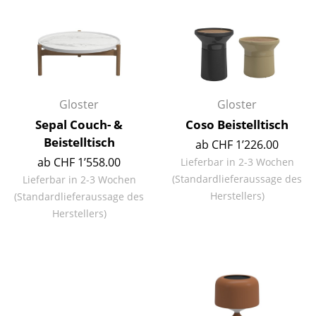
Büro
Arbeitsplatz
Management Büro
Gloster
Gloster
Konferenzraum
Sepal Couch- &
Coso Beistelltisch
Empfang
Beistelltisch
ab CHF 1’226.00
ab CHF 1’558.00
Lieferbar in 2-3 Wochen
Cafeteria
(Standardlieferaussage des
Lieferbar in 2-3 Wochen
Branchenlösungen
Herstellers)
(Standardlieferaussage des
Herstellers)
Sicheres Arbeiten
Hersteller & Designer
Hersteller