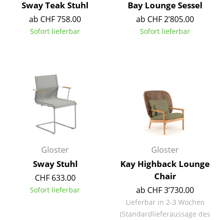
Sway Teak Stuhl
Bay Lounge Sessel
Akkuleuchten
ab CHF 758.00
ab CHF 2’805.00
... alle Leuchten
Sofort lieferbar
Sofort lieferbar
Betten
Doppelbetten
Einzelbetten
Stapelbetten
Kinderbetten
Gloster
Gloster
Nachttische & Bettzubehör
Sway Stuhl
Kay Highback Lounge
... alle Betten
Chair
CHF 633.00
ab CHF 3’730.00
Sofort lieferbar
Accessoires
Lieferbar in 2-3 Wochen
Uhren
(Standardlieferaussage des