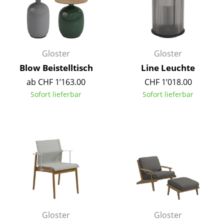
Kleinaufbewahrung
Einzelteile
... alle Aufbewahrungsmöbel
Gloster
Gloster
Blow Beistelltisch
Line Leuchte
Licht
ab CHF 1’163.00
CHF 1’018.00
Hängeleuchten & Deckenleuchten
Sofort lieferbar
Sofort lieferbar
Tischleuchten
Schreibtischleuchten
Stehleuchten & Leseleuchten
Bodenleuchten
Wandleuchten
Outdoor-Leuchten
Gloster
Gloster