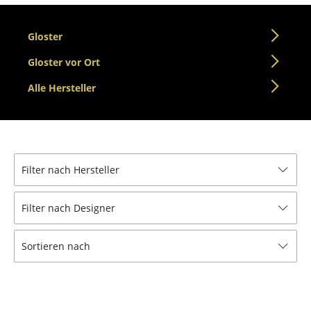
Tische
Gloster
Esstische
Gloster vor Ort
Beistelltische
Alle Hersteller
Couchtische
Schreibtische
Sekretäre & PC-Tische
Filter nach Hersteller
Konferenztische
Filter nach Designer
Stehtische & Stehpulte
Kindertische
Sortieren nach
Gartentische
Servierwagen