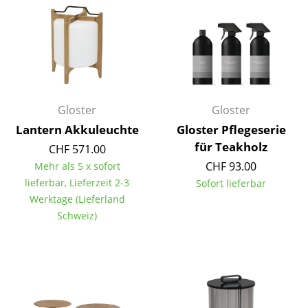
Einzelteile
... alle Tische
Aufbewahren
Regale & Schränke
Gloster
Gloster
Bücherregale
Lantern Akkuleuchte
Gloster Pflegeserie
für Teakholz
CHF 571.00
Wandregale
CHF 93.00
Mehr als 5 x sofort
Sideboards & Kommoden
lieferbar, Lieferzeit 2-3
Sofort lieferbar
Werktage (Lieferland
TV Möbel
Schweiz)
Beistell- & Rollcontainer
Barmöbel
Garderoben