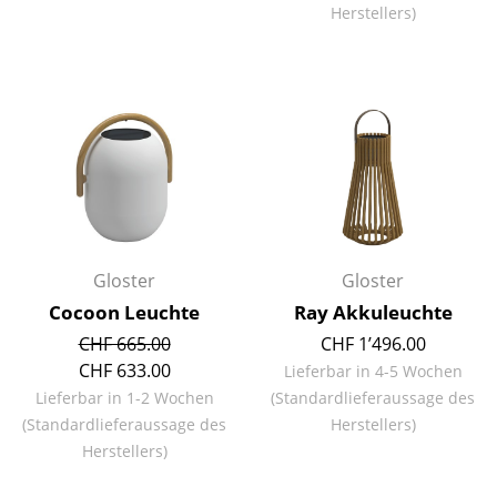
Herstellers)
Spiegel
Figuren & Miniaturen
Vasen
Tabletts
Büroutensilien
Aufbewahrungsboxen
Gloster
Gloster
Decken
Cocoon Leuchte
Ray Akkuleuchte
Kissen
CHF 665.00
CHF 1’496.00
CHF 633.00
Lieferbar in 4-5 Wochen
Teppiche
Lieferbar in 1-2 Wochen
(Standardlieferaussage des
(Standardlieferaussage des
Herstellers)
Vorhänge
Herstellers)
... alle Accessoires