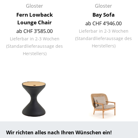
Gloster
Gloster
... alle Hersteller A-Z
Fern Lowback
Bay Sofa
Lounge Chair
ab CHF 4’946.00
Designer
ab CHF 3’585.00
Lieferbar in 2-3 Wochen
Alvar Aalto
(Standardlieferaussage des
Lieferbar in 2-3 Wochen
Herstellers)
(Standardlieferaussage des
Arne Jacobsen
Herstellers)
Charles & Ray Eames
Eero Saarinen
Egon Eiermann
Eileen Gray
Jean Prouvé
Le Corbusier
Gloster
Gloster
Wir richten alles nach Ihren Wünschen ein!
Ludwig Mies van der Rohe
Bells Beistelltisch
Kay Lowback Lounge