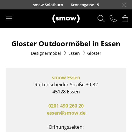
Direkt zum Inhalt
smow Solothurn
Kronengasse 15
Produkte
Gloster Outdoormöbel in Essen
Sitzmöbel
Designermöbel
Essen
Gloster
Esszimmerstühle
Sofas
smow Essen
Sessel
Rüttenscheider Straße 30-32
45128 Essen
Loungesessel
Stühle
0201 490 260 20
essen@smow.de
Freischwinger
Öffnungszeiten:
Barhocker