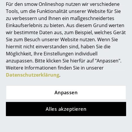
Für den smow Onlineshop nutzen wir verschiedene
Chair
ab CHF 893.00
Marcel Breuer
Tools, um die Funktionalität unserer Website für Sie
CHF 3’335.00
Lieferbar in 2-3 Wochen
zu verbessern und Ihnen ein maßgeschneidertes
Philippe Starck
(Standardlieferaussage des
Lieferbar in 2-3 Wochen
Einkaufserlebnis zu bieten. Aus diesem Grund werten
Herstellers)
(Standardlieferaussage des
wir bestimmte Daten aus, zum Beispiel, welches Gerät
Verner Panton
Herstellers)
Sie zum Besuch unserer Website nutzen. Wenn Sie
... alle Designer A-Z
hiermit nicht einverstanden sind, haben Sie die
Möglichkeit, Ihre Einstellungen individuell
anzupassen. Bitte klicken Sie hierfür auf "Anpassen".
Themen
Weitere Informationen finden Sie in unserer
Neu bei smow
Datenschutzerklärung
.
Inspiration
Anpassen
Special Editions
Gloster
Designklassiker
Alles akzeptieren
Carver Tisch
Frauen im Design
CHF 5’715.00
Lieferbar in 6-7 Wochen