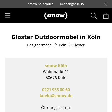
Direkt zum Inhalt
smow Solothurn
Kronengasse 15
Produkte
Gloster Outdoormöbel in Köln
Sitzmöbel
Designermöbel
Köln
Gloster
Esszimmerstühle
Sofas
smow Köln
Sessel
Waidmarkt 11
50676 Köln
Loungesessel
Stühle
0221 933 80 60
koeln@smow.de
Freischwinger
Öffnungszeiten:
Barhocker