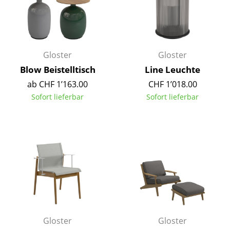
Kleinaufbewahrung
Einzelteile
... alle Aufbewahrungsmöbel
Gloster
Gloster
Blow Beistelltisch
Line Leuchte
Licht
ab CHF 1’163.00
CHF 1’018.00
Hängeleuchten & Deckenleuchten
Sofort lieferbar
Sofort lieferbar
Tischleuchten
Schreibtischleuchten
Stehleuchten & Leseleuchten
Bodenleuchten
Wandleuchten
Outdoor-Leuchten
Gloster
Gloster