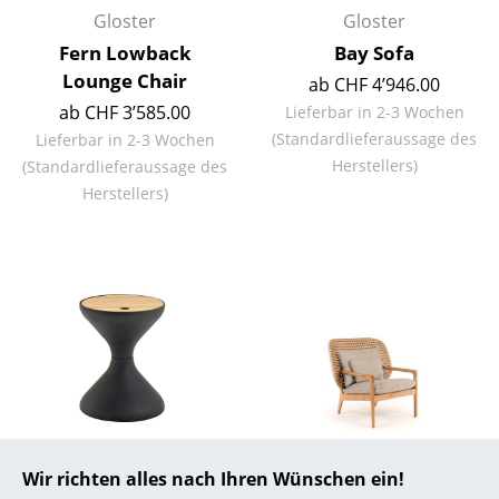
Gloster
Gloster
... alle Hersteller A-Z
Fern Lowback
Bay Sofa
Lounge Chair
ab CHF 4’946.00
Designer
ab CHF 3’585.00
Lieferbar in 2-3 Wochen
Alvar Aalto
(Standardlieferaussage des
Lieferbar in 2-3 Wochen
Herstellers)
(Standardlieferaussage des
Arne Jacobsen
Herstellers)
Charles & Ray Eames
Eero Saarinen
Egon Eiermann
Eileen Gray
Jean Prouvé
Le Corbusier
Gloster
Gloster
Wir richten alles nach Ihren Wünschen ein!
Ludwig Mies van der Rohe
Bells Beistelltisch
Kay Lowback Lounge