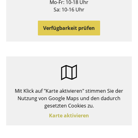
Mo-Fr: 10-18 Uhr
Hocker
Sa: 10-16 Uhr
Bänke & Liegen
Verfügbarkeit prüfen
Sitzsäcke
Gartenstühle
Kinderstühle
Schaukelstühle
Bürodrehstühle
Mit Klick auf "Karte aktivieren" stimmen Sie der
Konferenzstühle
Nutzung von Google Maps und den dadurch
gesetzten Cookies zu.
Bürosessel
Karte aktivieren
Einzelteile
... alle Sitzmöbel