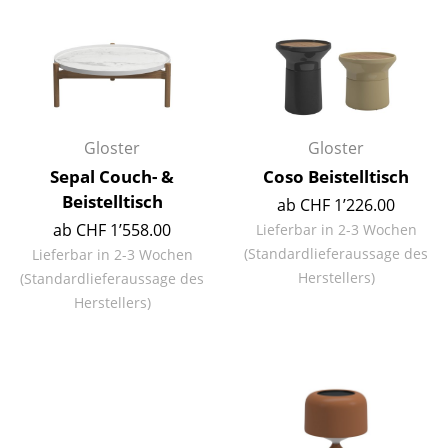
Büro
Arbeitsplatz
Management Büro
Gloster
Gloster
Konferenzraum
Sepal Couch- &
Coso Beistelltisch
Empfang
Beistelltisch
ab CHF 1’226.00
ab CHF 1’558.00
Lieferbar in 2-3 Wochen
Cafeteria
(Standardlieferaussage des
Lieferbar in 2-3 Wochen
Branchenlösungen
Herstellers)
(Standardlieferaussage des
Herstellers)
Sicheres Arbeiten
Hersteller & Designer
Hersteller