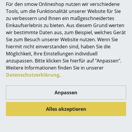
Für den smow Onlineshop nutzen wir verschiedene
Chair
ab CHF 893.00
Marcel Breuer
Tools, um die Funktionalität unserer Website für Sie
CHF 3’335.00
Lieferbar in 2-3 Wochen
zu verbessern und Ihnen ein maßgeschneidertes
Philippe Starck
(Standardlieferaussage des
Lieferbar in 2-3 Wochen
Einkaufserlebnis zu bieten. Aus diesem Grund werten
Herstellers)
(Standardlieferaussage des
wir bestimmte Daten aus, zum Beispiel, welches Gerät
Verner Panton
Herstellers)
Sie zum Besuch unserer Website nutzen. Wenn Sie
... alle Designer A-Z
hiermit nicht einverstanden sind, haben Sie die
Möglichkeit, Ihre Einstellungen individuell
anzupassen. Bitte klicken Sie hierfür auf "Anpassen".
Themen
Weitere Informationen finden Sie in unserer
Neu bei smow
Datenschutzerklärung
.
Inspiration
Anpassen
Special Editions
Gloster
Designklassiker
Alles akzeptieren
Carver Tisch
Frauen im Design
CHF 5’715.00
Lieferbar in 6-7 Wochen