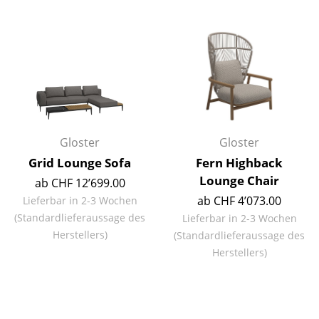
Räume
Zuhause
Wohnzimmer
Esszimmer
Schlafzimmer
Gloster
Gloster
Grid Lounge Sofa
Fern Highback
Kinderzimmer
Lounge Chair
ab CHF 12’699.00
Arbeitszimmer
ab CHF 4’073.00
Lieferbar in 2-3 Wochen
(Standardlieferaussage des
Lieferbar in 2-3 Wochen
Diele
Herstellers)
(Standardlieferaussage des
Badezimmer
Herstellers)
Stauraum
Balkon & Garten