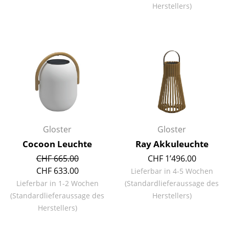
Herstellers)
Spiegel
Figuren & Miniaturen
Vasen
Tabletts
Büroutensilien
Aufbewahrungsboxen
Gloster
Gloster
Decken
Cocoon Leuchte
Ray Akkuleuchte
Kissen
CHF 665.00
CHF 1’496.00
CHF 633.00
Lieferbar in 4-5 Wochen
Teppiche
Lieferbar in 1-2 Wochen
(Standardlieferaussage des
(Standardlieferaussage des
Herstellers)
Vorhänge
Herstellers)
... alle Accessoires