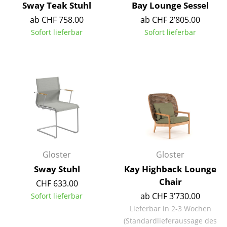
Sway Teak Stuhl
Bay Lounge Sessel
Akkuleuchten
ab CHF 758.00
ab CHF 2’805.00
... alle Leuchten
Sofort lieferbar
Sofort lieferbar
Betten
Doppelbetten
Einzelbetten
Stapelbetten
Kinderbetten
Gloster
Gloster
Nachttische & Bettzubehör
Sway Stuhl
Kay Highback Lounge
... alle Betten
Chair
CHF 633.00
ab CHF 3’730.00
Sofort lieferbar
Accessoires
Lieferbar in 2-3 Wochen
Uhren
(Standardlieferaussage des