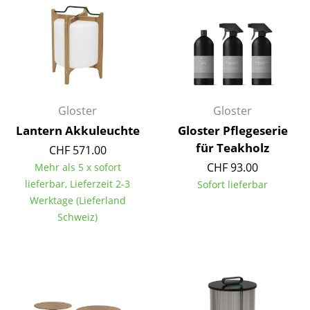
Einzelteile
... alle Tische
Aufbewahren
Regale & Schränke
Gloster
Gloster
Bücherregale
Lantern Akkuleuchte
Gloster Pflegeserie
für Teakholz
CHF 571.00
Wandregale
CHF 93.00
Mehr als 5 x sofort
Sideboards & Kommoden
lieferbar, Lieferzeit 2-3
Sofort lieferbar
Werktage (Lieferland
TV Möbel
Schweiz)
Beistell- & Rollcontainer
Barmöbel
Garderoben