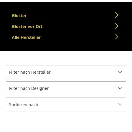
Tische
Gloster
Esstische
Gloster vor Ort
Beistelltische
Alle Hersteller
Couchtische
Schreibtische
Sekretäre & PC-Tische
Filter nach Hersteller
Konferenztische
Filter nach Designer
Stehtische & Stehpulte
Kindertische
Sortieren nach
Gartentische
Servierwagen