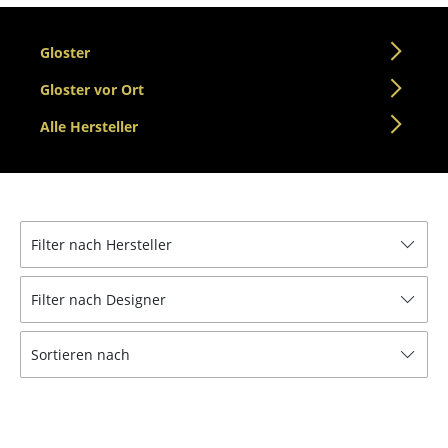
Tische
Gloster
Esstische
Gloster vor Ort
Beistelltische
Alle Hersteller
Couchtische
Schreibtische
Sekretäre & PC-Tische
Filter nach Hersteller
Konferenztische
Filter nach Designer
Stehtische & Stehpulte
Kindertische
Sortieren nach
Gartentische
Servierwagen