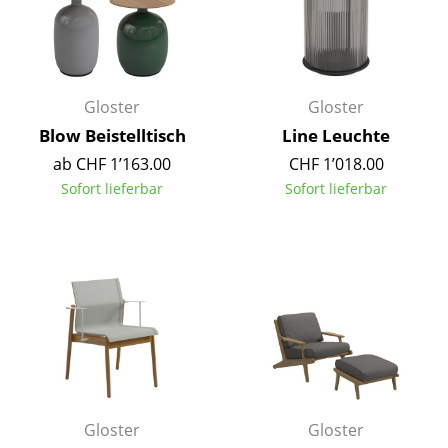
Kleinaufbewahrung
Einzelteile
... alle Aufbewahrungsmöbel
Gloster
Gloster
Blow Beistelltisch
Line Leuchte
Licht
ab CHF 1’163.00
CHF 1’018.00
Hängeleuchten & Deckenleuchten
Sofort lieferbar
Sofort lieferbar
Tischleuchten
Schreibtischleuchten
Stehleuchten & Leseleuchten
Bodenleuchten
Wandleuchten
Outdoor-Leuchten
Gloster
Gloster