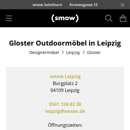
Direkt zum Inhalt
smow Solothurn
Kronengasse 15
Produkte
Gloster Outdoormöbel in Leipzig
Sitzmöbel
Designermöbel
Leipzig
Gloster
Esszimmerstühle
Sofas
smow Leipzig
Sessel
Burgplatz 2
04109 Leipzig
Loungesessel
Stühle
0341 124 83 30
leipzig@smow.de
Freischwinger
Öffnungszeiten:
Barhocker