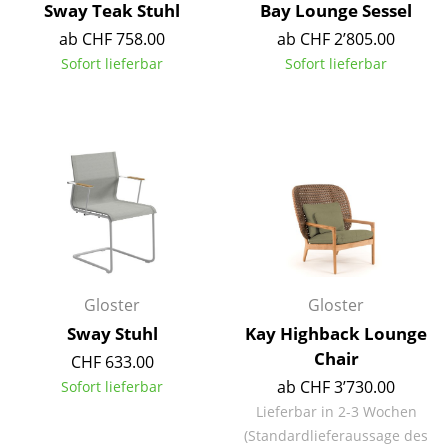
Sway Teak Stuhl
Bay Lounge Sessel
Akkuleuchten
ab CHF 758.00
ab CHF 2’805.00
... alle Leuchten
Sofort lieferbar
Sofort lieferbar
Betten
Doppelbetten
Einzelbetten
Stapelbetten
Kinderbetten
Gloster
Gloster
Nachttische & Bettzubehör
Sway Stuhl
Kay Highback Lounge
... alle Betten
Chair
CHF 633.00
ab CHF 3’730.00
Sofort lieferbar
Accessoires
Lieferbar in 2-3 Wochen
Uhren
(Standardlieferaussage des