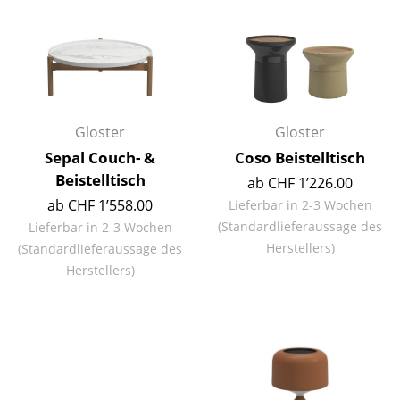
Büro
Arbeitsplatz
Management Büro
Gloster
Gloster
Konferenzraum
Sepal Couch- &
Coso Beistelltisch
Empfang
Beistelltisch
ab CHF 1’226.00
ab CHF 1’558.00
Lieferbar in 2-3 Wochen
Cafeteria
(Standardlieferaussage des
Lieferbar in 2-3 Wochen
Branchenlösungen
Herstellers)
(Standardlieferaussage des
Herstellers)
Sicheres Arbeiten
Hersteller & Designer
Hersteller