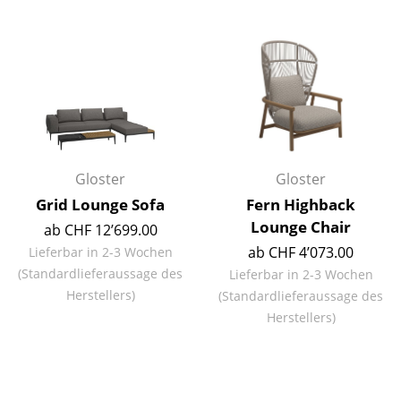
Räume
Zuhause
Wohnzimmer
Esszimmer
Schlafzimmer
Gloster
Gloster
Grid Lounge Sofa
Fern Highback
Kinderzimmer
Lounge Chair
ab CHF 12’699.00
Arbeitszimmer
ab CHF 4’073.00
Lieferbar in 2-3 Wochen
(Standardlieferaussage des
Lieferbar in 2-3 Wochen
Diele
Herstellers)
(Standardlieferaussage des
Badezimmer
Herstellers)
Stauraum
Balkon & Garten