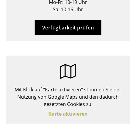
Mo-Fr: 10-19 Uhr
Hocker
Sa: 10-16 Uhr
Bänke & Liegen
Verfügbarkeit prüfen
Sitzsäcke
Gartenstühle
Kinderstühle
Schaukelstühle
Bürodrehstühle
Mit Klick auf "Karte aktivieren" stimmen Sie der
Konferenzstühle
Nutzung von Google Maps und den dadurch
gesetzten Cookies zu.
Bürosessel
Karte aktivieren
Einzelteile
... alle Sitzmöbel