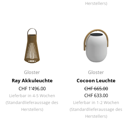
Herstellers)
Spiegel
Figuren & Miniaturen
Vasen
Tabletts
Büroutensilien
Aufbewahrungsboxen
Gloster
Gloster
Decken
Ray Akkuleuchte
Cocoon Leuchte
Kissen
CHF 1’496.00
CHF 665.00
CHF 633.00
Lieferbar in 4-5 Wochen
Teppiche
(Standardlieferaussage des
Lieferbar in 1-2 Wochen
Herstellers)
(Standardlieferaussage des
Vorhänge
Herstellers)
... alle Accessoires