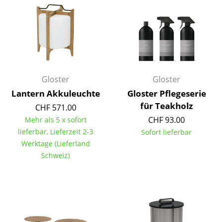
Einzelteile
... alle Tische
Aufbewahren
Regale & Schränke
Gloster
Gloster
Bücherregale
Lantern Akkuleuchte
Gloster Pflegeserie
für Teakholz
CHF 571.00
Wandregale
CHF 93.00
Mehr als 5 x sofort
Sideboards & Kommoden
lieferbar, Lieferzeit 2-3
Sofort lieferbar
Werktage (Lieferland
TV Möbel
Schweiz)
Beistell- & Rollcontainer
Barmöbel
Garderoben