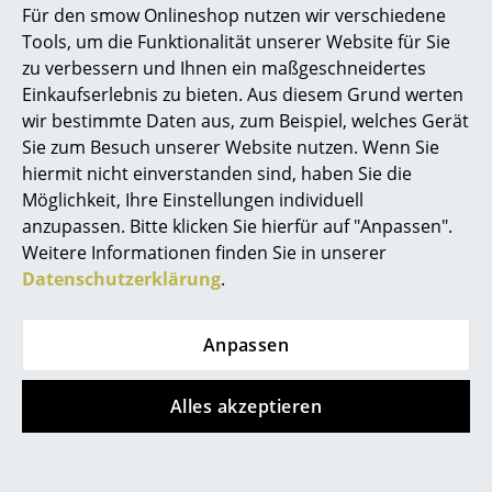
Für den smow Onlineshop nutzen wir verschiedene
Chair
ab CHF 893.00
Marcel Breuer
Tools, um die Funktionalität unserer Website für Sie
CHF 3’335.00
Lieferbar in 2-3 Wochen
zu verbessern und Ihnen ein maßgeschneidertes
Philippe Starck
(Standardlieferaussage des
Lieferbar in 2-3 Wochen
Einkaufserlebnis zu bieten. Aus diesem Grund werten
Herstellers)
(Standardlieferaussage des
wir bestimmte Daten aus, zum Beispiel, welches Gerät
Verner Panton
Herstellers)
Sie zum Besuch unserer Website nutzen. Wenn Sie
... alle Designer A-Z
hiermit nicht einverstanden sind, haben Sie die
Möglichkeit, Ihre Einstellungen individuell
anzupassen. Bitte klicken Sie hierfür auf "Anpassen".
Themen
Weitere Informationen finden Sie in unserer
Neu bei smow
Datenschutzerklärung
.
Inspiration
Anpassen
Special Editions
Gloster
Designklassiker
Alles akzeptieren
Carver Tisch
Frauen im Design
CHF 5’715.00
Lieferbar in 6-7 Wochen