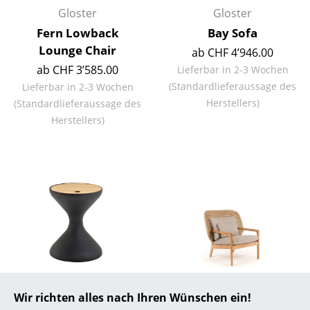
Gloster
Gloster
... alle Hersteller A-Z
Fern Lowback
Bay Sofa
Lounge Chair
ab CHF 4’946.00
Designer
ab CHF 3’585.00
Lieferbar in 2-3 Wochen
Alvar Aalto
(Standardlieferaussage des
Lieferbar in 2-3 Wochen
Herstellers)
(Standardlieferaussage des
Arne Jacobsen
Herstellers)
Charles & Ray Eames
Eero Saarinen
Egon Eiermann
Eileen Gray
Jean Prouvé
Le Corbusier
Gloster
Gloster
Wir richten alles nach Ihren Wünschen ein!
Ludwig Mies van der Rohe
Bells Beistelltisch
Kay Lowback Lounge