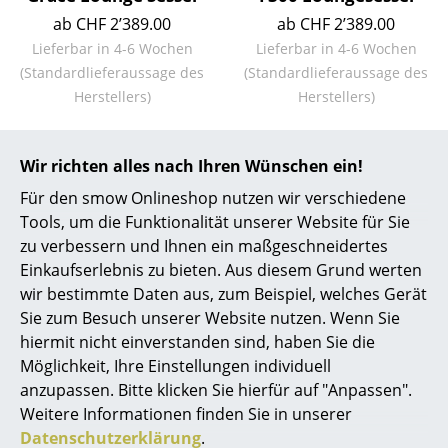
ab CHF 2’389.00
ab CHF 2’389.00
... alle Hersteller A-Z
Lieferbar in 4-6 Wochen
Lieferbar in 4-6 Wochen
(Standardlieferaussage des
(Standardlieferaussage des
Designer
Herstellers)
Herstellers)
Alvar Aalto
Arne Jacobsen
Wir richten alles nach Ihren Wünschen ein!
Für den smow Onlineshop nutzen wir verschiedene
Charles & Ray Eames
Tools, um die Funktionalität unserer Website für Sie
Eero Saarinen
zu verbessern und Ihnen ein maßgeschneidertes
Einkaufserlebnis zu bieten. Aus diesem Grund werten
Egon Eiermann
wir bestimmte Daten aus, zum Beispiel, welches Gerät
Sie zum Besuch unserer Website nutzen. Wenn Sie
Eileen Gray
Gubi
Gubi
hiermit nicht einverstanden sind, haben Sie die
Jean Prouvé
Möglichkeit, Ihre Einstellungen individuell
F.A. 33 Wandspiegel
G-10 Stehleuchte
anzupassen. Bitte klicken Sie hierfür auf "Anpassen".
ab CHF 1’038.00
CHF 1’038.00
Le Corbusier
Weitere Informationen finden Sie in unserer
Lieferbar in 4-6 Wochen
Lieferbar in 3-4 Wochen
Datenschutzerklärung
.
Ludwig Mies van der Rohe
(Standardlieferaussage des
(Standardlieferaussage des