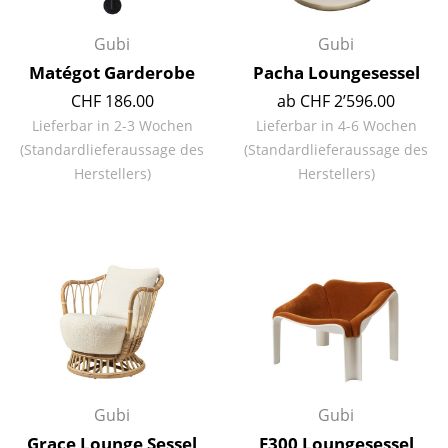
Artemide
Cassina
Gubi
Gubi
Matégot Garderobe
Pacha Loungesessel
Fritz Hansen
CHF 186.00
ab CHF 2’596.00
HAY
Lieferbar in 2-3 Wochen
Lieferbar in 4-6 Wochen
(Standardlieferaussage des
(Standardlieferaussage des
Knoll International
Herstellers)
Herstellers)
Louis Poulsen
Muuto
Nils Holger Moormann
Richard Lampert
Thonet
USM Haller
Gubi
Gubi
Vitra
Grace Lounge Sessel
F300 Loungesessel