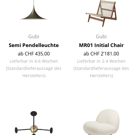
Büro
Arbeitsplatz
Management Büro
Gubi
Gubi
Semi Pendelleuchte
MR01 Initial Chair
Konferenzraum
ab CHF 435.00
ab CHF 2’181.00
Empfang
Lieferbar in 4-6 Wochen
Lieferbar in 2-4 Wochen
(Standardlieferaussage des
(Standardlieferaussage des
Cafeteria
Herstellers)
Herstellers)
Branchenlösungen
Sicheres Arbeiten
Hersteller & Designer
Hersteller