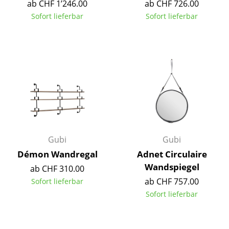
ab CHF 1’246.00
ab CHF 726.00
Spiegel
Sofort lieferbar
Sofort lieferbar
Figuren & Miniaturen
Vasen
Tabletts
Büroutensilien
Aufbewahrungsboxen
Decken
Gubi
Gubi
Démon Wandregal
Adnet Circulaire
Kissen
Wandspiegel
ab CHF 310.00
Teppiche
ab CHF 757.00
Sofort lieferbar
Sofort lieferbar
Vorhänge
... alle Accessoires