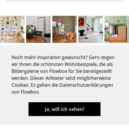
Tische
Esstische
Beistelltische
Couchtische
Schreibtische
Noch mehr Inspiration gewünscht? Gern zeigen
wir Ihnen die schönsten Wohnbeispiele, die als
Sekretäre & PC-Tische
Bildergalerie von Flowbox für Sie bereitgestellt
Konferenztische
werden. Dieser Anbieter setzt möglicherweise
Cookies. Es gelten die Datenschutzerklärungen
Stehtische & Stehpulte
von Flowbox.
Kindertische
Ja, will ich sehen!
Gartentische
Servierwagen