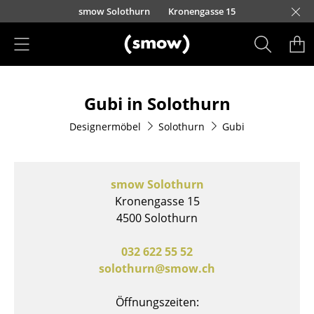
Direkt zum Inhalt
smow Solothurn
Kronengasse 15
Produkte
Gubi in Solothurn
Sitzmöbel
Designermöbel
Solothurn
Gubi
Esszimmerstühle
Sofas
smow Solothurn
Sessel
Kronengasse 15
4500 Solothurn
Loungesessel
Stühle
032 622 55 52
solothurn@smow.ch
Freischwinger
Öffnungszeiten:
Barhocker