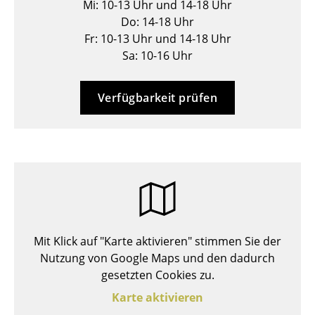
Mi: 10-13 Uhr und 14-18 Uhr
Hocker
Do: 14-18 Uhr
Fr: 10-13 Uhr und 14-18 Uhr
Bänke & Liegen
Sa: 10-16 Uhr
Sitzsäcke
Verfügbarkeit prüfen
Gartenstühle
Kinderstühle
Schaukelstühle
Bürodrehstühle
Konferenzstühle
Mit Klick auf "Karte aktivieren" stimmen Sie der
Bürosessel
Nutzung von Google Maps und den dadurch
Einzelteile
gesetzten Cookies zu.
Karte aktivieren
... alle Sitzmöbel