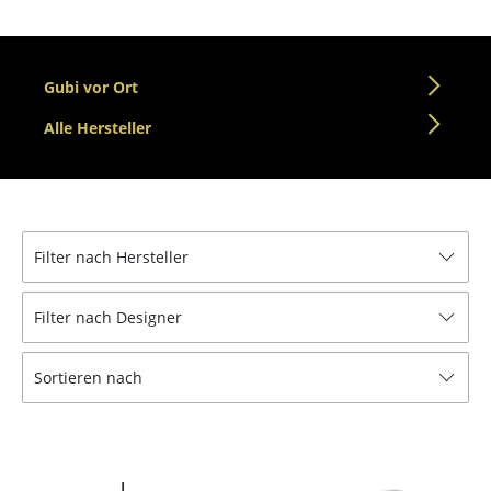
Einzelteile
... alle Tische
Gubi vor Ort
Aufbewahren
Alle Hersteller
Regale & Schränke
Bücherregale
Wandregale
Filter nach Hersteller
Sideboards & Kommoden
Filter nach Designer
TV Möbel
Sortieren nach
Beistell- & Rollcontainer
Barmöbel
Garderoben