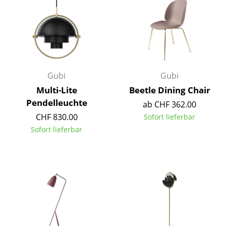
Kleinaufbewahrung
Einzelteile
... alle Aufbewahrungsmöbel
Licht
Gubi
Gubi
Multi-Lite
Beetle Dining Chair
Hängeleuchten & Deckenleuchten
Pendelleuchte
ab CHF 362.00
Tischleuchten
CHF 830.00
Sofort lieferbar
Sofort lieferbar
Schreibtischleuchten
Stehleuchten & Leseleuchten
Bodenleuchten
Wandleuchten
Outdoor-Leuchten