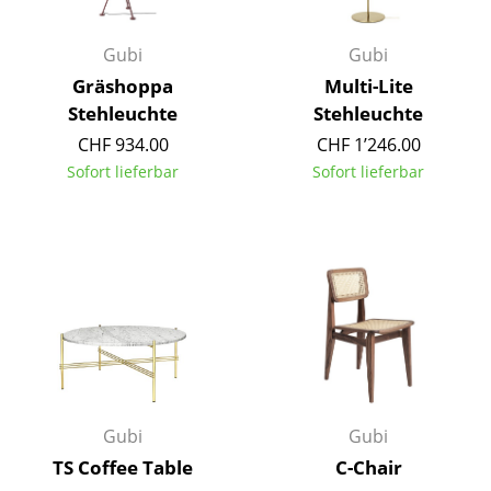
Akkuleuchten
Gubi
Gubi
... alle Leuchten
Gräshoppa
Multi-Lite
Stehleuchte
Stehleuchte
Betten
CHF 934.00
CHF 1’246.00
Doppelbetten
Sofort lieferbar
Sofort lieferbar
Einzelbetten
Stapelbetten
Kinderbetten
Nachttische & Bettzubehör
... alle Betten
Accessoires
Gubi
Gubi
TS Coffee Table
C-Chair
Uhren