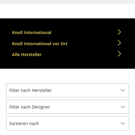
Einzelteile
... alle Tische
Aufbewahren
Knoll International
Knoll International vor Ort
Regale & Schränke
Alle Hersteller
Bücherregale
Wandregale
Sideboards & Kommoden
Filter nach Hersteller
TV Möbel
Beistell- & Rollcontainer
Filter nach Designer
Barmöbel
Sortieren nach
Garderoben