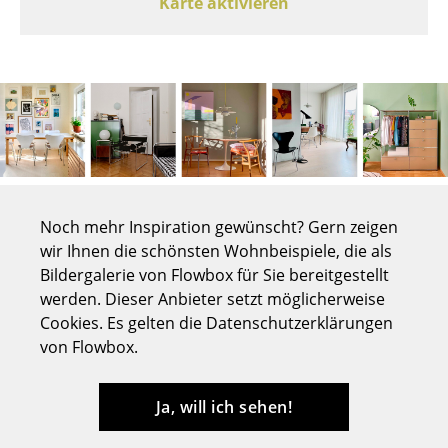
Karte aktivieren
Tische
Esstische
Beistelltische
Couchtische
Schreibtische
Sekretäre & PC-Tische
Noch mehr Inspiration gewünscht? Gern zeigen
wir Ihnen die schönsten Wohnbeispiele, die als
Konferenztische
Bildergalerie von Flowbox für Sie bereitgestellt
werden. Dieser Anbieter setzt möglicherweise
Stehtische & Stehpulte
Cookies. Es gelten die Datenschutzerklärungen
Kindertische
von Flowbox.
Gartentische
Ja, will ich sehen!
Servierwagen