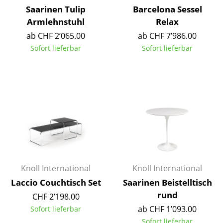
Saarinen Tulip
Barcelona Sessel
Spiegel
Armlehnstuhl
Relax
Figuren & Miniaturen
ab CHF 2’065.00
ab CHF 7’986.00
Sofort lieferbar
Sofort lieferbar
Vasen
Tabletts
Büroutensilien
Aufbewahrungsboxen
Decken
Kissen
Knoll International
Knoll International
Teppiche
Laccio Couchtisch Set
Saarinen Beistelltisch
Vorhänge
rund
CHF 2’198.00
ab CHF 1’093.00
Sofort lieferbar
... alle Accessoires
Sofort lieferbar