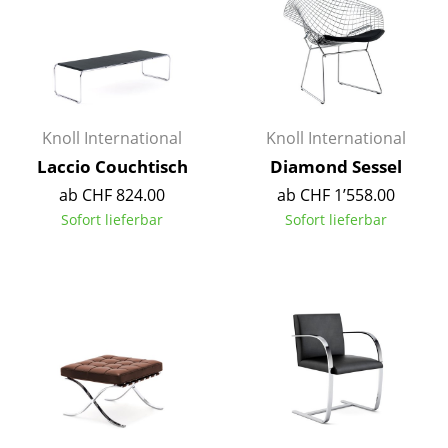
Büro
Arbeitsplatz
Management Büro
Knoll International
Knoll International
Konferenzraum
Laccio Couchtisch
Diamond Sessel
Empfang
ab CHF 824.00
ab CHF 1’558.00
Sofort lieferbar
Sofort lieferbar
Cafeteria
Branchenlösungen
Sicheres Arbeiten
Hersteller & Designer
Hersteller