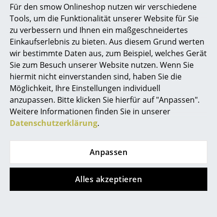
Für den smow Onlineshop nutzen wir verschiedene
Marcel Breuer
Tools, um die Funktionalität unserer Website für Sie
zu verbessern und Ihnen ein maßgeschneidertes
Philippe Starck
Einkaufserlebnis zu bieten. Aus diesem Grund werten
wir bestimmte Daten aus, zum Beispiel, welches Gerät
Verner Panton
Sie zum Besuch unserer Website nutzen. Wenn Sie
... alle Designer A-Z
hiermit nicht einverstanden sind, haben Sie die
Möglichkeit, Ihre Einstellungen individuell
anzupassen. Bitte klicken Sie hierfür auf "Anpassen".
Themen
Knoll International
Knoll International
Weitere Informationen finden Sie in unserer
Bertoia Stuhl
Platner Couchtisch
Neu bei smow
Datenschutzerklärung
.
ab CHF 1’110.00
ab CHF 2’397.00
Inspiration
Sofort lieferbar
Sofort lieferbar
Anpassen
Special Editions
Designklassiker
Alles akzeptieren
Frauen im Design