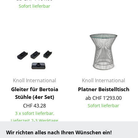
Sofort lieferbar
... alle Hersteller A-Z
Designer
Alvar Aalto
Arne Jacobsen
Charles & Ray Eames
Eero Saarinen
Knoll International
Knoll International
Egon Eiermann
Gleiter für Bertoia
Platner Beistelltisch
Stühle (4er Set)
ab CHF 1’293.00
Eileen Gray
CHF 43.28
Sofort lieferbar
Jean Prouvé
3 x sofort lieferbar,
Lieferzeit 2-3 Werktage
Le Corbusier
(Lieferland Schweiz)
Wir richten alles nach Ihren Wünschen ein!
Ludwig Mies van der Rohe