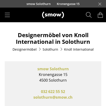
Direkt zum Inhalt
smow Solothurn
Kronengasse 15
Produkte
Designermöbel von Knoll
Sitzmöbel
International in Solothurn
Esszimmerstühle
Designermöbel
Solothurn
Knoll International
Sofas
Sessel
smow Solothurn
Loungesessel
Kronengasse 15
4500 Solothurn
Stühle
032 622 55 52
Freischwinger
solothurn@smow.ch
Barhocker