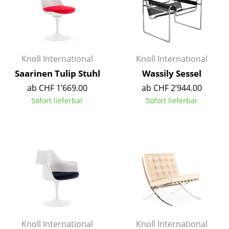
Akkuleuchten
... alle Leuchten
Betten
Knoll International
Knoll International
Saarinen Tulip Stuhl
Wassily Sessel
Doppelbetten
ab CHF 1’669.00
ab CHF 2’944.00
Einzelbetten
Sofort lieferbar
Sofort lieferbar
Stapelbetten
Kinderbetten
Nachttische & Bettzubehör
... alle Betten
Accessoires
Uhren
Knoll International
Knoll International