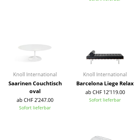
Räume
Zuhause
Wohnzimmer
Esszimmer
Schlafzimmer
Kinderzimmer
Knoll International
Knoll International
Saarinen Couchtisch
Barcelona Liege Relax
Arbeitszimmer
oval
ab CHF 12’119.00
Diele
ab CHF 2’247.00
Sofort lieferbar
Sofort lieferbar
Badezimmer
Stauraum
Balkon & Garten