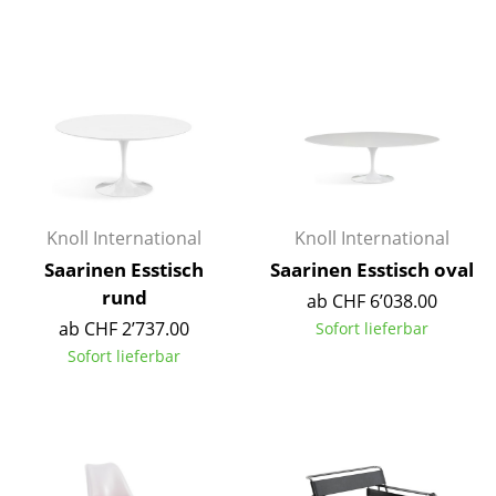
Kleinaufbewahrung
Einzelteile
... alle Aufbewahrungsmöbel
Licht
Hängeleuchten & Deckenleuchten
Knoll International
Knoll International
Tischleuchten
Saarinen Esstisch
Saarinen Esstisch oval
Schreibtischleuchten
rund
ab CHF 6’038.00
ab CHF 2’737.00
Sofort lieferbar
Stehleuchten & Leseleuchten
Sofort lieferbar
Bodenleuchten
Wandleuchten
Outdoor-Leuchten