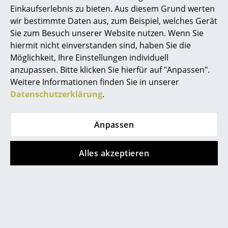
Artemide
Einkaufserlebnis zu bieten. Aus diesem Grund werten
Cassina
wir bestimmte Daten aus, zum Beispiel, welches Gerät
Sie zum Besuch unserer Website nutzen. Wenn Sie
Fritz Hansen
hiermit nicht einverstanden sind, haben Sie die
Möglichkeit, Ihre Einstellungen individuell
HAY
anzupassen. Bitte klicken Sie hierfür auf "Anpassen".
Kristalia
Kristalia
Knoll International
Weitere Informationen finden Sie in unserer
Sitzkissen Elephant
Boiacca Wood
Datenschutzerklärung
.
Louis Poulsen
Esstisch
CHF 289.00
ab CHF 4’794.00
Lieferbar in 4-5 Wochen
Muuto
Anpassen
(Standardlieferaussage des
Lieferbar in 8-9 Wochen
Nils Holger Moormann
Herstellers)
(Standardlieferaussage des
Alles akzeptieren
Herstellers)
Richard Lampert
Thonet
USM Haller
Vitra