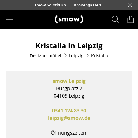
Direkt zum Inhalt
smow Solothurn
Kronengasse 15
Produkte
Kristalia in Leipzig
Sitzmöbel
Designermöbel
Leipzig
Kristalia
Esszimmerstühle
Sofas
smow Leipzig
Sessel
Burgplatz 2
04109 Leipzig
Loungesessel
Stühle
0341 124 83 30
leipzig@smow.de
Freischwinger
Öffnungszeiten:
Barhocker