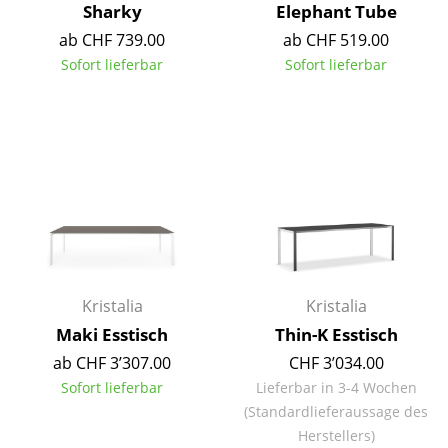
Sharky
Elephant Tube
Räume
ab CHF 739.00
ab CHF 519.00
Sofort lieferbar
Sofort lieferbar
Zuhause
Wohnzimmer
Esszimmer
Schlafzimmer
Kinderzimmer
Arbeitszimmer
Kristalia
Kristalia
Diele
Maki Esstisch
Thin-K Esstisch
Badezimmer
ab CHF 3’307.00
CHF 3’034.00
Sofort lieferbar
Lieferbar in 3-4 Wochen
Stauraum
(Standardlieferaussage des
Balkon & Garten
Herstellers)