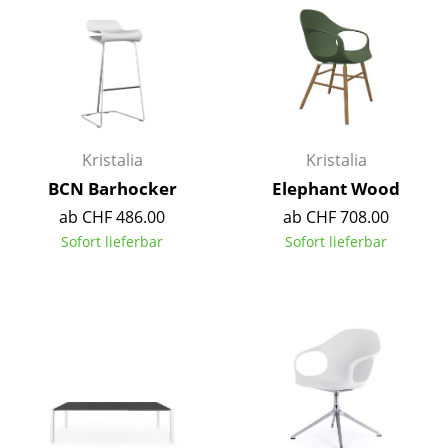
Einzelteile
... alle Tische
Aufbewahren
Regale & Schränke
Kristalia
Kristalia
Bücherregale
BCN Barhocker
Elephant Wood
ab CHF 486.00
ab CHF 708.00
Wandregale
Sofort lieferbar
Sofort lieferbar
Sideboards & Kommoden
TV Möbel
Beistell- & Rollcontainer
Barmöbel
Garderoben