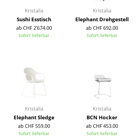
Kleinaufbewahrung
Kristalia
Kristalia
Einzelteile
Sushi Esstisch
Elephant Drehgestell
ab CHF 2’674.00
ab CHF 692.00
... alle Aufbewahrungsmöbel
Sofort lieferbar
Sofort lieferbar
Licht
Hängeleuchten & Deckenleuchten
Tischleuchten
Schreibtischleuchten
Stehleuchten & Leseleuchten
Bodenleuchten
Kristalia
Kristalia
Elephant Sledge
BCN Hocker
Wandleuchten
ab CHF 559.00
ab CHF 453.00
Outdoor-Leuchten
Sofort lieferbar
Sofort lieferbar