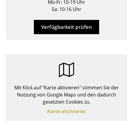
Mo-Fr: 10-19 Uhr
Hocker
Sa: 10-16 Uhr
Bänke & Liegen
Verfügbarkeit prüfen
Sitzsäcke
Gartenstühle
Kinderstühle
Schaukelstühle
Bürodrehstühle
Mit Klick auf "Karte aktivieren" stimmen Sie der
Konferenzstühle
Nutzung von Google Maps und den dadurch
gesetzten Cookies zu.
Bürosessel
Karte aktivieren
Einzelteile
... alle Sitzmöbel