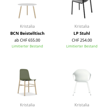
Spiegel
Figuren & Miniaturen
Vasen
Kristalia
Kristalia
BCN Beistelltisch
LP Stuhl
Tabletts
ab CHF 655.00
CHF 254.00
Büroutensilien
Limitierter Bestand
Limitierter Bestand
Aufbewahrungsboxen
Decken
Kissen
Teppiche
Vorhänge
... alle Accessoires
Kristalia
Kristalia