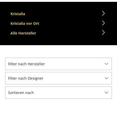
Tische
Kristalia
Esstische
Kristalia vor Ort
Beistelltische
Alle Hersteller
Couchtische
Schreibtische
Sekretäre & PC-Tische
Filter nach Hersteller
Konferenztische
Filter nach Designer
Stehtische & Stehpulte
Kindertische
Sortieren nach
Gartentische
Servierwagen