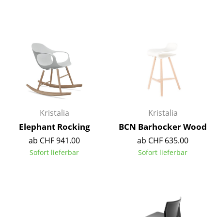
Akkuleuchten
... alle Leuchten
Betten
Doppelbetten
Einzelbetten
Stapelbetten
Kristalia
Kristalia
Elephant Rocking
BCN Barhocker Wood
Kinderbetten
ab CHF 941.00
ab CHF 635.00
Nachttische & Bettzubehör
Sofort lieferbar
Sofort lieferbar
... alle Betten
Accessoires
Uhren