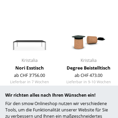
Büro
Arbeitsplatz
Management Büro
Konferenzraum
Empfang
Kristalia
Kristalia
Cafeteria
Nori Esstisch
Degree Beistelltisch
Branchenlösungen
ab CHF 3’756.00
ab CHF 473.00
Lieferbar in 7 Wochen
Lieferbar in 9-10 Wochen
Sicheres Arbeiten
(Standardlieferaussage des
(Standardlieferaussage des
Herstellers)
Herstellers)
Wir richten alles nach Ihren Wünschen ein!
Hersteller & Designer
Für den smow Onlineshop nutzen wir verschiedene
Hersteller
Tools, um die Funktionalität unserer Website für Sie
zu verbessern und Ihnen ein maßgeschneidertes