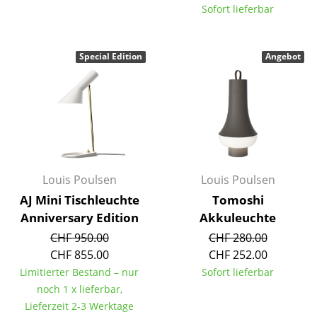
Artemide
Sofort lieferbar
Cassina
Fritz Hansen
Special Edition
Angebot
HAY
Knoll International
Louis Poulsen
Muuto
Louis Poulsen
Louis Poulsen
Nils Holger Moormann
AJ Mini Tischleuchte
Tomoshi
Anniversary Edition
Akkuleuchte
Richard Lampert
CHF 950.00
CHF 280.00
CHF 855.00
CHF 252.00
Thonet
Limitierter Bestand – nur
Sofort lieferbar
USM Haller
noch 1 x lieferbar,
Lieferzeit 2-3 Werktage
Vitra