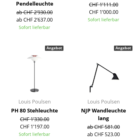
Pendelleuchte
CHF 1’111.00
Büro
CHF 1’000.00
ab CHF 2’930.00
ab CHF 2’637.00
Sofort lieferbar
Arbeitsplatz
Sofort lieferbar
Management Büro
Konferenzraum
Angebot
Angebot
Empfang
Cafeteria
Branchenlösungen
Sicheres Arbeiten
Louis Poulsen
Louis Poulsen
PH 80 Stehleuchte
NJP Wandleuchte
Hersteller & Designer
lang
CHF 1’330.00
Hersteller
CHF 1’197.00
ab CHF 581.00
ab CHF 523.00
Sofort lieferbar