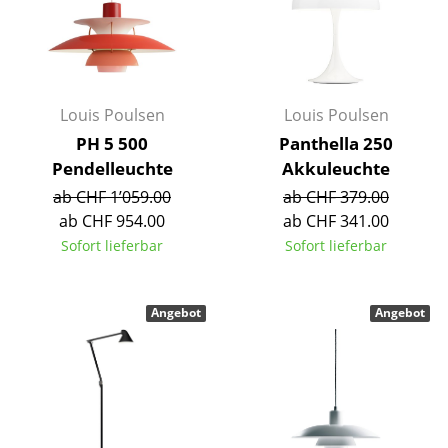
Akkuleuchten
... alle Leuchten
Betten
Louis Poulsen
Louis Poulsen
PH 5 500
Panthella 250
Doppelbetten
Pendelleuchte
Akkuleuchte
Einzelbetten
ab CHF 1’059.00
ab CHF 379.00
ab CHF 954.00
ab CHF 341.00
Stapelbetten
Sofort lieferbar
Sofort lieferbar
Kinderbetten
Nachttische & Bettzubehör
Angebot
Angebot
... alle Betten
Accessoires
Uhren