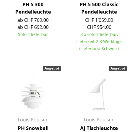
PH 5 300
PH 5 500 Classic
Räume
Pendelleuchte
Pendelleuchte
ab CHF 769.00
CHF 1’059.00
Zuhause
ab CHF 692.00
CHF 954.00
Wohnzimmer
Sofort lieferbar
3 x sofort lieferbar,
Lieferzeit 2-3 Werktage
Esszimmer
(Lieferland Schweiz)
Schlafzimmer
Kinderzimmer
Angebot
Angebot
Arbeitszimmer
Diele
Badezimmer
Stauraum
Louis Poulsen
Louis Poulsen
PH Snowball
AJ Tischleuchte
Balkon & Garten