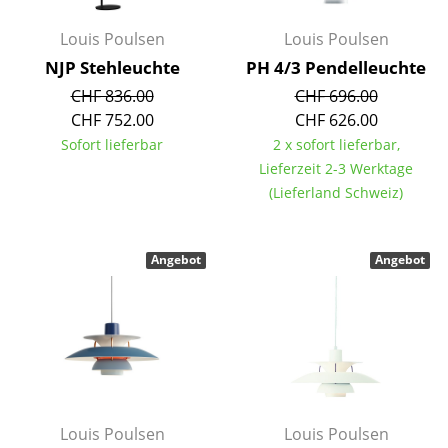
Spiegel
Louis Poulsen
Louis Poulsen
NJP Stehleuchte
PH 4/3 Pendelleuchte
Figuren & Miniaturen
CHF 836.00
CHF 696.00
Vasen
CHF 752.00
CHF 626.00
Sofort lieferbar
2 x sofort lieferbar,
Tabletts
Lieferzeit 2-3 Werktage
Büroutensilien
(Lieferland Schweiz)
Aufbewahrungsboxen
Angebot
Angebot
Decken
Kissen
Teppiche
Vorhänge
... alle Accessoires
Louis Poulsen
Louis Poulsen