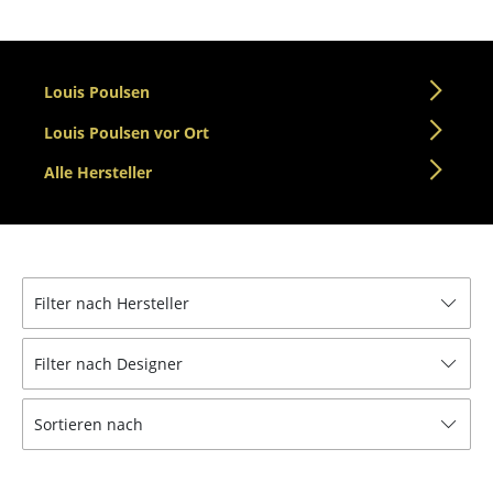
Einzelteile
... alle Tische
Louis Poulsen
Aufbewahren
Louis Poulsen vor Ort
Regale & Schränke
Alle Hersteller
Bücherregale
Wandregale
Sideboards & Kommoden
Filter nach Hersteller
TV Möbel
Filter nach Designer
Beistell- & Rollcontainer
Sortieren nach
Barmöbel
Garderoben