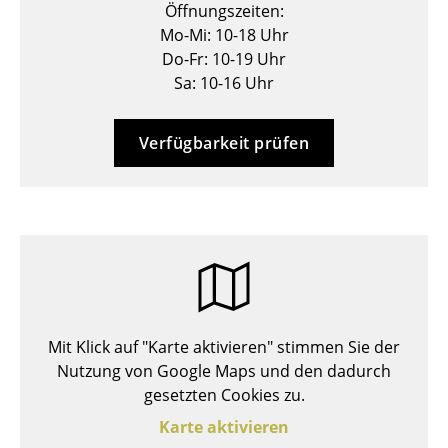
Öffnungszeiten:
Hocker
Mo-Mi: 10-18 Uhr
Do-Fr: 10-19 Uhr
Bänke & Liegen
Sa: 10-16 Uhr
Sitzsäcke
Verfügbarkeit prüfen
Gartenstühle
Kinderstühle
Schaukelstühle
Bürodrehstühle
Konferenzstühle
Bürosessel
Mit Klick auf "Karte aktivieren" stimmen Sie der
Nutzung von Google Maps und den dadurch
Einzelteile
gesetzten Cookies zu.
... alle Sitzmöbel
Karte aktivieren