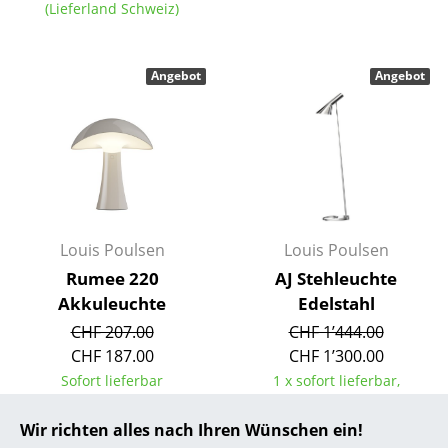
(Lieferland Schweiz)
... alle Hersteller A-Z
Angebot
Angebot
Designer
Alvar Aalto
Arne Jacobsen
Charles & Ray Eames
Eero Saarinen
Louis Poulsen
Louis Poulsen
Rumee 220
AJ Stehleuchte
Egon Eiermann
Akkuleuchte
Edelstahl
Eileen Gray
CHF 207.00
CHF 1’444.00
CHF 187.00
CHF 1’300.00
Jean Prouvé
Sofort lieferbar
1 x sofort lieferbar,
Le Corbusier
Lieferzeit 2-3 Werktage
(Lieferland Schweiz)
Wir richten alles nach Ihren Wünschen ein!
Ludwig Mies van der Rohe