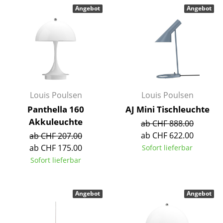
Kleinaufbewahrung
Angebot
Angebot
Einzelteile
... alle Aufbewahrungsmöbel
Licht
Hängeleuchten & Deckenleuchten
Louis Poulsen
Louis Poulsen
Panthella 160
AJ Mini Tischleuchte
Tischleuchten
Akkuleuchte
ab CHF 888.00
Schreibtischleuchten
ab CHF 622.00
ab CHF 207.00
ab CHF 175.00
Sofort lieferbar
Stehleuchten & Leseleuchten
Sofort lieferbar
Bodenleuchten
Wandleuchten
Angebot
Angebot
Outdoor-Leuchten