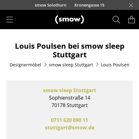
Direkt zum Inhalt
smow Solothurn
Kronengasse 15
Produkte
Louis Poulsen bei smow sleep
Sitzmöbel
Stuttgart
Esszimmerstühle
Designermöbel
smow sleep Stuttgart
Louis Poulsen
Sofas
Sessel
smow sleep Stuttgart
Loungesessel
Sophienstraße 14
70178 Stuttgart
Stühle
0711 620 090 11
Freischwinger
stuttgart@smow.de
Barhocker