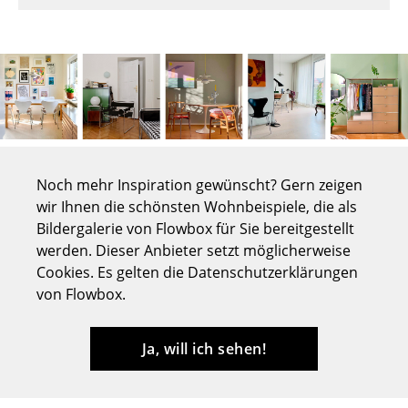
Tische
Esstische
Beistelltische
Couchtische
Schreibtische
Noch mehr Inspiration gewünscht? Gern zeigen
Sekretäre & PC-Tische
wir Ihnen die schönsten Wohnbeispiele, die als
Bildergalerie von Flowbox für Sie bereitgestellt
Konferenztische
werden. Dieser Anbieter setzt möglicherweise
Cookies. Es gelten die Datenschutzerklärungen
Stehtische & Stehpulte
von Flowbox.
Kindertische
Ja, will ich sehen!
Gartentische
Servierwagen