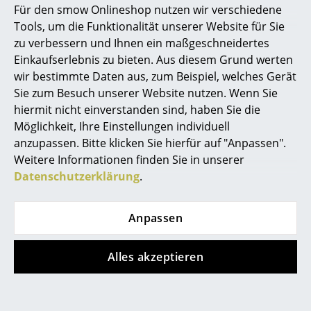
Für den smow Onlineshop nutzen wir verschiedene
Marcel Breuer
Tools, um die Funktionalität unserer Website für Sie
Angebot
Angebot
zu verbessern und Ihnen ein maßgeschneidertes
Philippe Starck
Einkaufserlebnis zu bieten. Aus diesem Grund werten
wir bestimmte Daten aus, zum Beispiel, welches Gerät
Verner Panton
Sie zum Besuch unserer Website nutzen. Wenn Sie
... alle Designer A-Z
hiermit nicht einverstanden sind, haben Sie die
Möglichkeit, Ihre Einstellungen individuell
anzupassen. Bitte klicken Sie hierfür auf "Anpassen".
Themen
Louis Poulsen
Louis Poulsen
Weitere Informationen finden Sie in unserer
Neu bei smow
PH 5 300 Monochrom
VL Studio
Datenschutzerklärung
.
Wandleuchte
ab CHF 769.00
Inspiration
ab CHF 692.00
ab CHF 493.00
Anpassen
ab CHF 444.00
Special Editions
Sofort lieferbar
Sofort lieferbar
Designklassiker
Alles akzeptieren
Frauen im Design
Angebot
Angebot