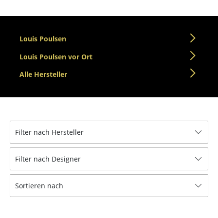
Einzelteile
... alle Tische
Louis Poulsen
Aufbewahren
Louis Poulsen vor Ort
Regale & Schränke
Alle Hersteller
Bücherregale
Wandregale
Sideboards & Kommoden
Filter nach Hersteller
TV Möbel
Filter nach Designer
Beistell- & Rollcontainer
Sortieren nach
Barmöbel
Garderoben