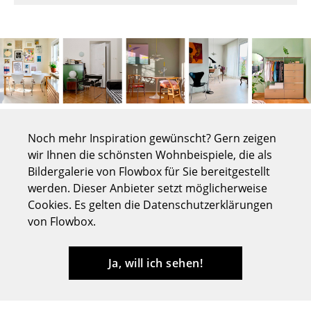
Tische
Esstische
Beistelltische
Couchtische
Schreibtische
Noch mehr Inspiration gewünscht? Gern zeigen
wir Ihnen die schönsten Wohnbeispiele, die als
Sekretäre & PC-Tische
Bildergalerie von Flowbox für Sie bereitgestellt
Konferenztische
werden. Dieser Anbieter setzt möglicherweise
Cookies. Es gelten die Datenschutzerklärungen
Stehtische & Stehpulte
von Flowbox.
Kindertische
Ja, will ich sehen!
Gartentische
Servierwagen