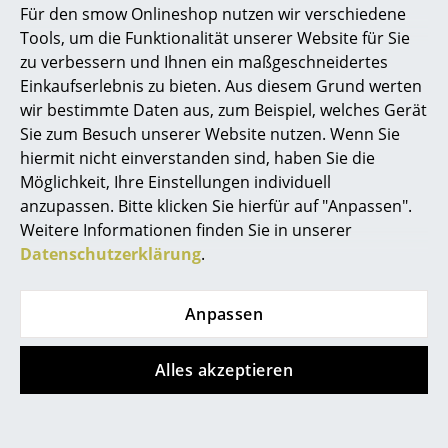
Für den smow Onlineshop nutzen wir verschiedene
Marcel Breuer
Tools, um die Funktionalität unserer Website für Sie
Angebot
Angebot
zu verbessern und Ihnen ein maßgeschneidertes
Philippe Starck
Einkaufserlebnis zu bieten. Aus diesem Grund werten
wir bestimmte Daten aus, zum Beispiel, welches Gerät
Verner Panton
Sie zum Besuch unserer Website nutzen. Wenn Sie
... alle Designer A-Z
hiermit nicht einverstanden sind, haben Sie die
Möglichkeit, Ihre Einstellungen individuell
anzupassen. Bitte klicken Sie hierfür auf "Anpassen".
Themen
Louis Poulsen
Louis Poulsen
Weitere Informationen finden Sie in unserer
PH 5 300 Monochrom
VL Studio
Neu bei smow
Datenschutzerklärung
.
Wandleuchte
ab CHF 769.00
Inspiration
ab CHF 692.00
ab CHF 493.00
Anpassen
ab CHF 444.00
Sofort lieferbar
Special Editions
Sofort lieferbar
Designklassiker
Alles akzeptieren
Frauen im Design
Angebot
Angebot