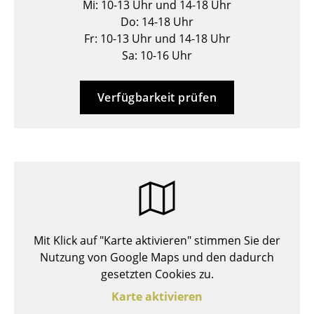
Mi: 10-13 Uhr und 14-18 Uhr
Hocker
Do: 14-18 Uhr
Fr: 10-13 Uhr und 14-18 Uhr
Bänke & Liegen
Sa: 10-16 Uhr
Sitzsäcke
Verfügbarkeit prüfen
Gartenstühle
Kinderstühle
Schaukelstühle
Bürodrehstühle
Konferenzstühle
Mit Klick auf "Karte aktivieren" stimmen Sie der
Bürosessel
Nutzung von Google Maps und den dadurch
Einzelteile
gesetzten Cookies zu.
Karte aktivieren
... alle Sitzmöbel