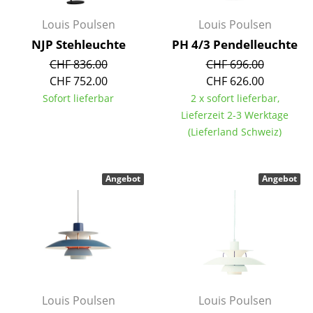
Spiegel
Louis Poulsen
Louis Poulsen
NJP Stehleuchte
PH 4/3 Pendelleuchte
Figuren & Miniaturen
CHF 836.00
CHF 696.00
Vasen
CHF 752.00
CHF 626.00
Sofort lieferbar
2 x sofort lieferbar,
Tabletts
Lieferzeit 2-3 Werktage
Büroutensilien
(Lieferland Schweiz)
Aufbewahrungsboxen
Angebot
Angebot
Decken
Kissen
Teppiche
Vorhänge
... alle Accessoires
Louis Poulsen
Louis Poulsen