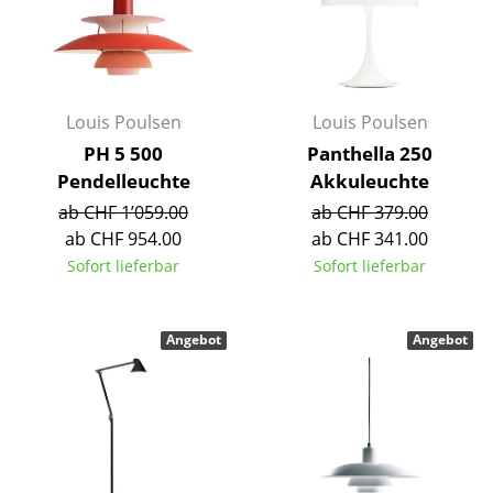
Akkuleuchten
... alle Leuchten
Betten
Louis Poulsen
Louis Poulsen
PH 5 500
Panthella 250
Doppelbetten
Pendelleuchte
Akkuleuchte
Einzelbetten
ab CHF 1’059.00
ab CHF 379.00
ab CHF 954.00
ab CHF 341.00
Stapelbetten
Sofort lieferbar
Sofort lieferbar
Kinderbetten
Nachttische & Bettzubehör
Angebot
Angebot
... alle Betten
Accessoires
Uhren