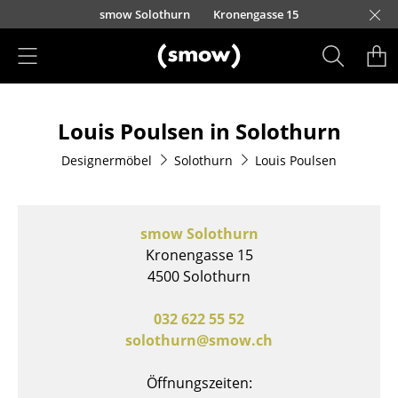
Direkt zum Inhalt
smow Solothurn
Kronengasse 15
Produkte
Louis Poulsen in Solothurn
Sitzmöbel
Designermöbel
Solothurn
Louis Poulsen
Esszimmerstühle
Sofas
smow Solothurn
Sessel
Kronengasse 15
4500 Solothurn
Loungesessel
Stühle
032 622 55 52
solothurn@smow.ch
Freischwinger
Öffnungszeiten:
Barhocker