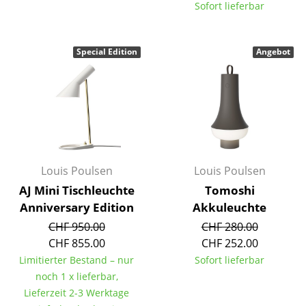
Artemide
Sofort lieferbar
Cassina
Special Edition
Angebot
Fritz Hansen
HAY
Knoll International
Louis Poulsen
Muuto
Louis Poulsen
Louis Poulsen
AJ Mini Tischleuchte
Tomoshi
Nils Holger Moormann
Anniversary Edition
Akkuleuchte
Richard Lampert
CHF 950.00
CHF 280.00
CHF 855.00
CHF 252.00
Thonet
Limitierter Bestand – nur
Sofort lieferbar
USM Haller
noch 1 x lieferbar,
Lieferzeit 2-3 Werktage
Vitra