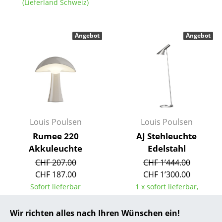
(Lieferland Schweiz)
... alle Hersteller A-Z
Angebot
Angebot
Designer
Alvar Aalto
Arne Jacobsen
Charles & Ray Eames
Eero Saarinen
Louis Poulsen
Louis Poulsen
Rumee 220
AJ Stehleuchte
Egon Eiermann
Akkuleuchte
Edelstahl
Eileen Gray
CHF 207.00
CHF 1’444.00
CHF 187.00
CHF 1’300.00
Jean Prouvé
Sofort lieferbar
1 x sofort lieferbar,
Le Corbusier
Lieferzeit 2-3 Werktage
(Lieferland Schweiz)
Wir richten alles nach Ihren Wünschen ein!
Ludwig Mies van der Rohe