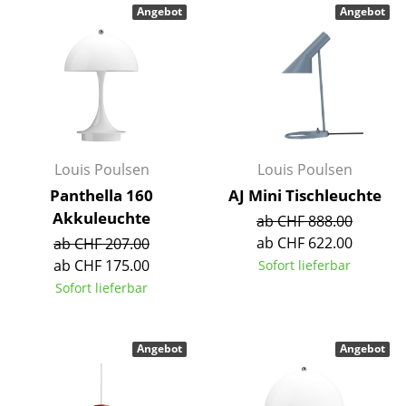
Angebot
Angebot
Kleinaufbewahrung
Einzelteile
... alle Aufbewahrungsmöbel
Licht
Louis Poulsen
Louis Poulsen
Hängeleuchten & Deckenleuchten
Panthella 160
AJ Mini Tischleuchte
Tischleuchten
Akkuleuchte
ab CHF 888.00
Schreibtischleuchten
ab CHF 622.00
ab CHF 207.00
ab CHF 175.00
Sofort lieferbar
Stehleuchten & Leseleuchten
Sofort lieferbar
Bodenleuchten
Wandleuchten
Angebot
Angebot
Outdoor-Leuchten