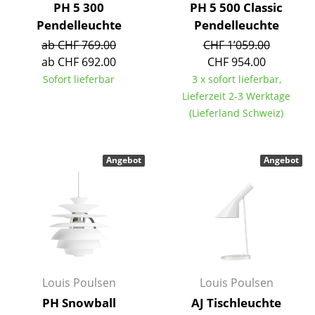
PH 5 300
PH 5 500 Classic
Räume
Pendelleuchte
Pendelleuchte
ab CHF 769.00
CHF 1’059.00
Zuhause
ab CHF 692.00
CHF 954.00
Sofort lieferbar
3 x sofort lieferbar,
Wohnzimmer
Lieferzeit 2-3 Werktage
Esszimmer
(Lieferland Schweiz)
Schlafzimmer
Angebot
Angebot
Kinderzimmer
Arbeitszimmer
Diele
Badezimmer
Stauraum
Louis Poulsen
Louis Poulsen
PH Snowball
AJ Tischleuchte
Balkon & Garten