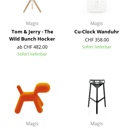
Räume
Zuhause
Magis
Magis
Tom & Jerry - The
Cu-Clock Wanduhr
Wohnzimmer
Wild Bunch Hocker
CHF 358.00
Esszimmer
ab CHF 482.00
Sofort lieferbar
Sofort lieferbar
Schlafzimmer
Kinderzimmer
Arbeitszimmer
Diele
Badezimmer
Stauraum
Magis
Magis
Balkon & Garten