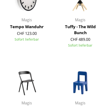
Kleinaufbewahrung
Einzelteile
Magis
Magis
... alle Aufbewahrungsmöbel
Tempo Wanduhr
Tuffy - The Wild
Bunch
CHF 123.00
Licht
CHF 489.00
Sofort lieferbar
Hängeleuchten & Deckenleuchten
Sofort lieferbar
Tischleuchten
Schreibtischleuchten
Stehleuchten & Leseleuchten
Bodenleuchten
Wandleuchten
Outdoor-Leuchten
Magis
Magis