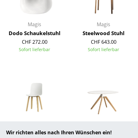
... alle Hersteller A-Z
Magis
Magis
Designer
Dodo Schaukelstuhl
Steelwood Stuhl
Alvar Aalto
CHF 272.00
CHF 643.00
Arne Jacobsen
Sofort lieferbar
Sofort lieferbar
Charles & Ray Eames
Eero Saarinen
Egon Eiermann
Eileen Gray
Jean Prouvé
Le Corbusier
Magis
Magis
Wir richten alles nach Ihren Wünschen ein!
Substance Stuhl
Cuckoo - The Wild
Ludwig Mies van der Rohe