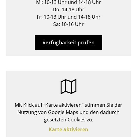
Mi: 10-13 Uhr und 14-18 Uhr
Hocker
Do: 14-18 Uhr
Fr: 10-13 Uhr und 14-18 Uhr
Bänke & Liegen
Sa: 10-16 Uhr
Sitzsäcke
Verfügbarkeit prüfen
Gartenstühle
Kinderstühle
Schaukelstühle
Bürodrehstühle
Konferenzstühle
Mit Klick auf "Karte aktivieren" stimmen Sie der
Bürosessel
Nutzung von Google Maps und den dadurch
Einzelteile
gesetzten Cookies zu.
Karte aktivieren
... alle Sitzmöbel