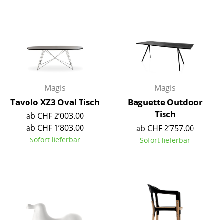
Artemide
Cassina
Fritz Hansen
HAY
Knoll International
Magis
Magis
Louis Poulsen
Tavolo XZ3 Oval Tisch
Baguette Outdoor
Tisch
ab CHF 2’003.00
Muuto
ab CHF 1’803.00
ab CHF 2’757.00
Nils Holger Moormann
Sofort lieferbar
Sofort lieferbar
Richard Lampert
Thonet
USM Haller
Vitra