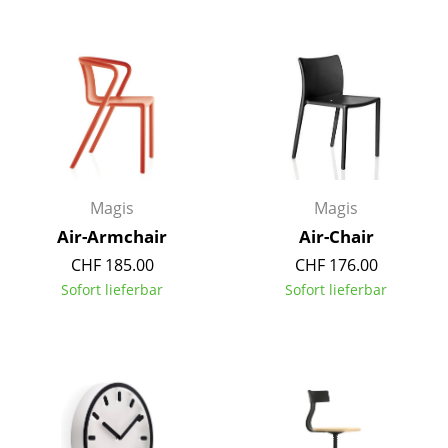
Einzelteile
... alle Tische
Aufbewahren
Regale & Schränke
Bücherregale
Magis
Magis
Wandregale
Air-Armchair
Air-Chair
CHF 185.00
CHF 176.00
Sideboards & Kommoden
Sofort lieferbar
Sofort lieferbar
TV Möbel
Beistell- & Rollcontainer
Barmöbel
Garderoben