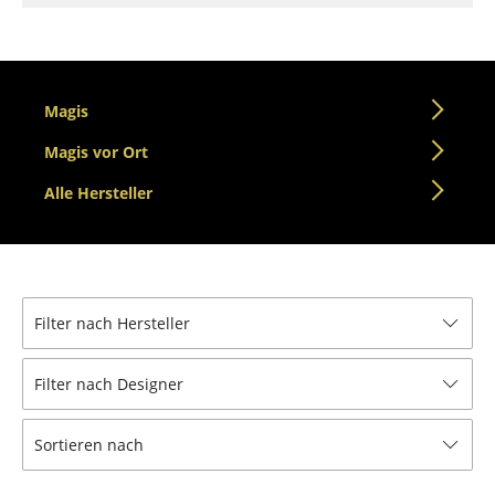
Tische
Esstische
Magis
Beistelltische
Magis vor Ort
Couchtische
Alle Hersteller
Schreibtische
Sekretäre & PC-Tische
Konferenztische
Filter nach Hersteller
Stehtische & Stehpulte
Kindertische
Filter nach Designer
Gartentische
Sortieren nach
Servierwagen