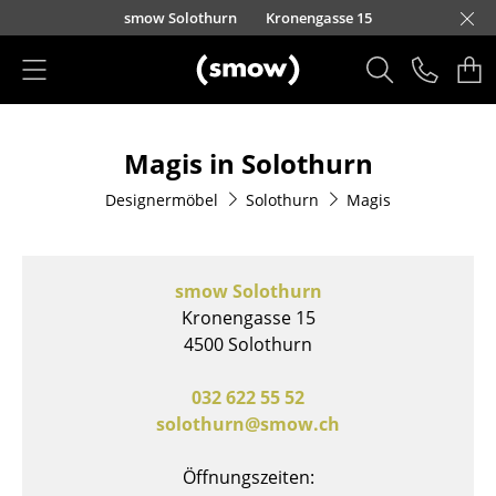
Direkt zum Inhalt
smow Solothurn
Kronengasse 15
Produkte
Magis in Solothurn
Sitzmöbel
Designermöbel
Solothurn
Magis
Esszimmerstühle
Sofas
smow Solothurn
Sessel
Kronengasse 15
4500 Solothurn
Loungesessel
Stühle
032 622 55 52
solothurn@smow.ch
Freischwinger
Öffnungszeiten:
Barhocker