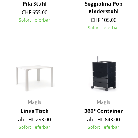
Pila Stuhl
Seggiolina Pop
Akkuleuchten
Kinderstuhl
CHF 655.00
... alle Leuchten
CHF 105.00
Sofort lieferbar
Sofort lieferbar
Betten
Doppelbetten
Einzelbetten
Stapelbetten
Kinderbetten
Nachttische & Bettzubehör
Magis
Magis
... alle Betten
Linus Tisch
360° Container
ab CHF 253.00
ab CHF 643.00
Accessoires
Sofort lieferbar
Sofort lieferbar
Uhren