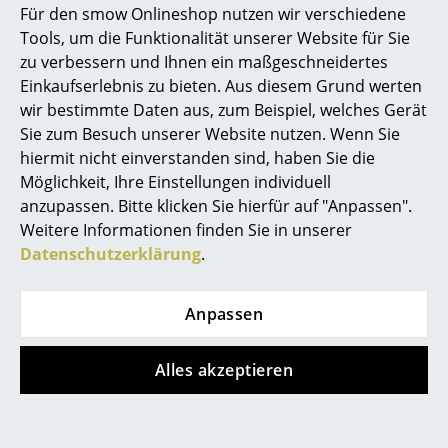
Bunch Tisch
CHF 488.00
Für den smow Onlineshop nutzen wir verschiedene
Marcel Breuer
CHF 1’484.00
Sofort lieferbar
Tools, um die Funktionalität unserer Website für Sie
zu verbessern und Ihnen ein maßgeschneidertes
Sofort lieferbar
Philippe Starck
Einkaufserlebnis zu bieten. Aus diesem Grund werten
wir bestimmte Daten aus, zum Beispiel, welches Gerät
Verner Panton
Sie zum Besuch unserer Website nutzen. Wenn Sie
... alle Designer A-Z
hiermit nicht einverstanden sind, haben Sie die
Möglichkeit, Ihre Einstellungen individuell
anzupassen. Bitte klicken Sie hierfür auf "Anpassen".
Themen
Weitere Informationen finden Sie in unserer
Neu bei smow
Datenschutzerklärung
.
Inspiration
Magis
Magis
Anpassen
Special Editions
Pilo Tisch
Bell Stuhl Set
ab CHF 1’916.00
ab CHF 445.00
Designklassiker
Alles akzeptieren
Sofort lieferbar
Sofort lieferbar
Frauen im Design