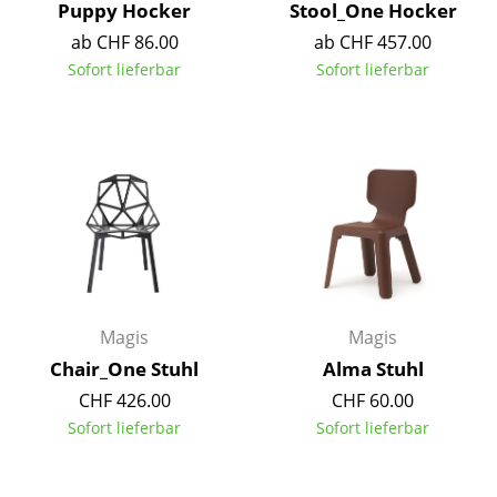
Puppy Hocker
Stool_One Hocker
Büro
ab CHF 86.00
ab CHF 457.00
Sofort lieferbar
Sofort lieferbar
Arbeitsplatz
Management Büro
Konferenzraum
Empfang
Cafeteria
Branchenlösungen
Magis
Magis
Sicheres Arbeiten
Chair_One Stuhl
Alma Stuhl
CHF 426.00
CHF 60.00
Hersteller & Designer
Sofort lieferbar
Sofort lieferbar
Hersteller