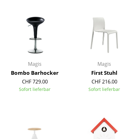
Spiegel
Figuren & Miniaturen
Vasen
Tabletts
Büroutensilien
Magis
Magis
Aufbewahrungsboxen
Bombo Barhocker
First Stuhl
CHF 729.00
CHF 216.00
Decken
Sofort lieferbar
Sofort lieferbar
Kissen
Teppiche
Vorhänge
... alle Accessoires