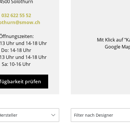
4500 Solothurn
Barmöbel
Outdoor-Leuchten
Garderoben
Akkuleuchten
032 622 55 52
lothurn@smow.ch
Kleinaufbewahrung
... alle Leuchten
Einzelteile
Öffnungszeiten:
... alle Aufbewahrungsmöbel
Mit Klick auf "
-13 Uhr und 14-18 Uhr
Google Map
Do: 14-18 Uhr
USM Haller Konfigurator
-13 Uhr und 14-18 Uhr
Sa: 10-16 Uhr
fügbarkeit prüfen
Zuhause
Wohnzimmer
Hersteller
Filter nach Designer
Esszimmer
Schlafzimmer