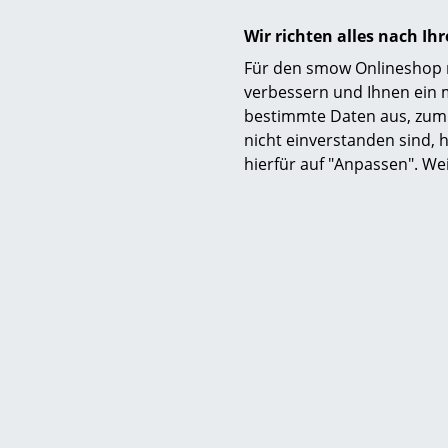
E-Mail:
solothurn@smow.ch
Wir richten alles nach I
Für den smow Onlineshop nu
Öffnungszeiten:
verbessern und Ihnen ein 
Mi:
10-13 Uhr und 14-18 Uhr
bestimmte Daten aus, zum 
Do:
14-18 Uhr
nicht einverstanden sind, h
Fr:
10-13 Uhr und 14-18 Uhr
hierfür auf "Anpassen". We
Sa:
10-16 Uhr
Müller 
smow Solothurn bei
Plane R
ab C
Sofor