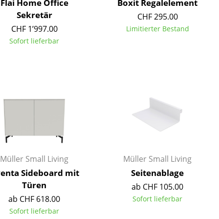
Flai Home Office
Boxit Regalelement
Sekretär
CHF 295.00
CHF 1’997.00
Limitierter Bestand
Sofort lieferbar
Unternehmen
Über uns
smow vor Ort
Jobs bei smow
Arbeiten bei smow
Newsletter
Presse
Müller Small Living
Müller Small Living
Impressum
enta Sideboard mit
Seitenablage
Türen
ab CHF 105.00
ab CHF 618.00
Sofort lieferbar
Sofort lieferbar