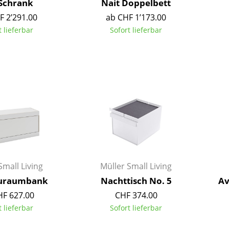
 Schrank
Nait Doppelbett
Farbwelten
F 2’291.00
ab CHF 1’173.00
Das Original
t lieferbar
Sofort lieferbar
Geschenkideen
sch
 einen Blick
Small Living
Müller Small Living
auraumbank
Nachttisch No. 5
Av
HF 627.00
CHF 374.00
t lieferbar
Sofort lieferbar
 eingeben