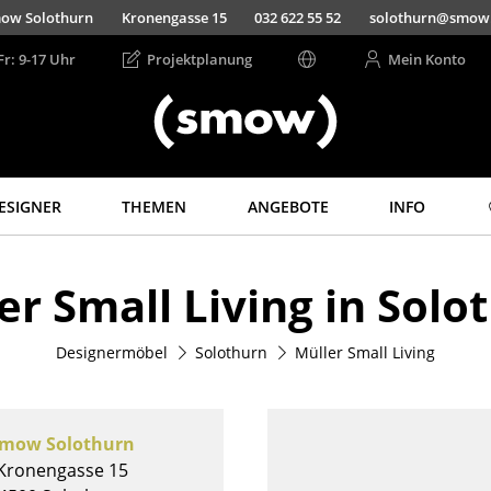
ow Solothurn
Kronengasse 15
032 622 55 52
solothurn@smow
Fr: 9-17 Uhr
Projektplanung
Mein Konto
ESIGNER
THEMEN
ANGEBOTE
INFO
Aufbewahren
Licht
er Small Living in Solo
Regale & Schränke
Hängeleuchten &
Deckenleuchten
Bücherregale
Tischleuchten
Designermöbel
Solothurn
Müller Small Living
Wandregale
Schreibtischleuchten
Sideboards &
Kommoden
Stehleuchten &
Leseleuchten
TV Möbel
mow Solothurn
Bodenleuchten
Beistell- &
Kronengasse 15
Rollcontainer
Wandleuchten