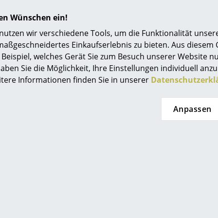
hren Wünschen ein!
tzen wir verschiedene Tools, um die Funktionalität unsere
maßgeschneidertes Einkaufserlebnis zu bieten. Aus diesem
Beispiel, welches Gerät Sie zum Besuch unserer Website nu
aben Sie die Möglichkeit, Ihre Einstellungen individuell anzu
itere Informationen finden Sie in unserer
Datenschutzerkl
Anpassen
Small Living
Müller Small Living
ollcontainer
Konnex Regalelemente
M
(3er Set)
HF 662.00
CHF 698.00
t lieferbar
Sofort lieferbar