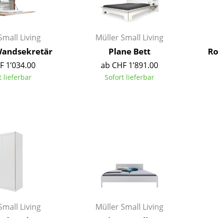
Richard Lampert
Ludwig Mies van der Rohe
Thonet
Marcel Breuer
USM Haller
Philippe Starck
Small Living
Müller Small Living
Vitra
Verner Panton
Wandsekretär
Plane Bett
Ro
... alle Hersteller A-Z
... alle Designer A-Z
F 1’034.00
ab CHF 1’891.00
t lieferbar
Sofort lieferbar
Neu bei smow
Inspiration
Special Editions
Designklassiker
Frauen im Design
Bauhaus Design
Midcentury Design
Skandinavisches De
Italienisches Design
Nachhaltiges Desig
Small Living
Müller Small Living
Natürliche Material