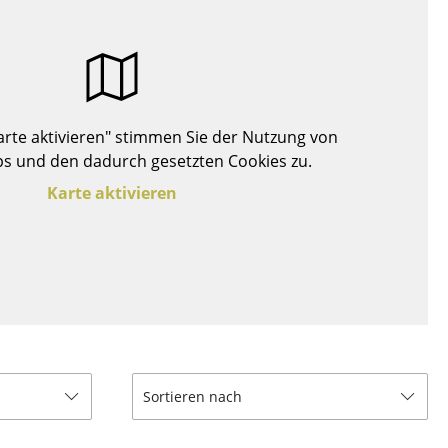
Decken
Kissen
Teppiche
Vorhänge
... alle Accessoires
Karte aktivieren" stimmen Sie der Nutzung von
s und den dadurch gesetzten Cookies zu.
Karte aktivieren
Büro
Arbeitsplatz
Sortieren nach
Management Büro
Konferenzraum