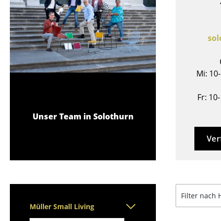
Stehpulte
Hocker
Kindertische
Bänke & Liegen
Gartentische
Sitzsäcke
so
Servierwagen
Gartenstühle
Einzelteile
Kinderstühle
... alle Tische
Mi: 10
Schaukelstühle
Bürodrehstühle
Fr: 10
Konferenzstühle
Unser Team in Solothurn
Bürosessel
Einzelteile
Ver
... alle Sitzmöbel
Filter nach 
Müller Small Living