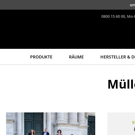
Direkt zum Inhalt
sm
0800 15 60 00, Mo-
PRODUKTE
RÄUME
HERSTELLER & D
Sitzmöbel
Tische
Müll
Esszimmerstühle
Esstische
Sofas
Beistelltische
Sessel
Couchtische
Loungesessel
Schreibtische
Stühle
Sekretäre & PC-Tische
s
Freischwinger
Konferenztische
Barhocker
Stehtische &