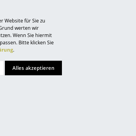
r Website für Sie zu
 Grund werten wir
tzen. Wenn Sie hiermit
passen. Bitte klicken Sie
ärung
.
Alles akzeptieren
Müller Small Living
Müller Small Living
odular Nachttisch
Spaze Bett
CHF 638.00
ab CHF 1’941.00
Sofort lieferbar
Sofort lieferbar