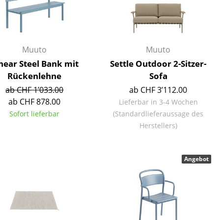
Empfang
Cafeteria
Branchenlösungen
Sicheres Arbeiten
Muuto
Muuto
near Steel Bank mit
Settle Outdoor 2-Sitzer-
Rückenlehne
Sofa
ab CHF 1’033.00
ab CHF 3’112.00
Das Original
ab CHF 878.00
Lieferbar in 3-4 Wochen
Sofort lieferbar
(Standardlieferaussage des
Herstellers)
Angebot