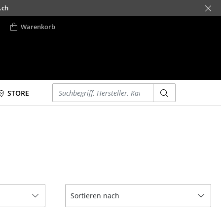
.ch
Warenkorb
Einen Suchbegriff eingeben
STORE
Betten
Accessoires
Doppelbetten
Uhren
Einzelbetten
Spiegel
Stapelbetten
Figuren & Miniaturen
Kinderbetten
Vasen
Nachttische &
Tabletts
Sortieren nach
Bettzubehör
Büroutensilien
... alle Betten
Aufbewahrungsboxen