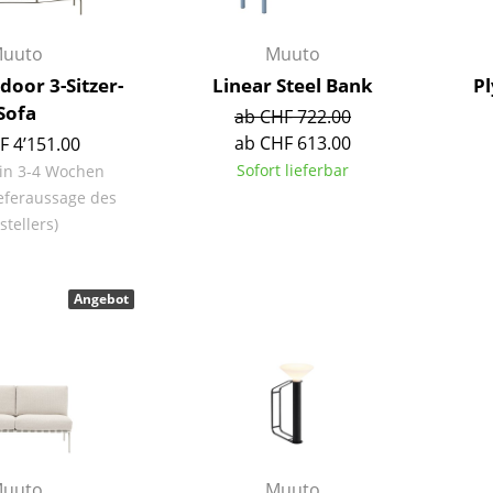
Richard Lampert
Ludwig Mies van der Rohe
Thonet
Marcel Breuer
uuto
Muuto
USM Haller
Philippe Starck
door 3-Sitzer-
Linear Steel Bank
Pl
Vitra
Verner Panton
Sofa
ab CHF 722.00
... alle Hersteller A-Z
... alle Designer A-Z
ab CHF 613.00
F 4’151.00
Sofort lieferbar
 in 3-4 Wochen
Neu bei smow
eferaussage des
Inspiration
stellers)
Special Editions
Designklassiker
Angebot
Frauen im Design
Bauhaus Design
Midcentury Design
Skandinavisches De
Italienisches Design
Nachhaltiges Desig
Natürliche Material
uuto
Muuto