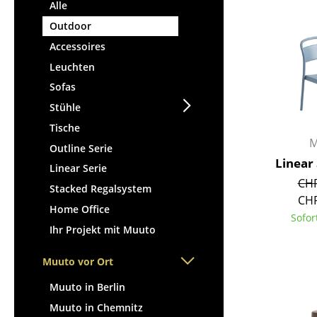
Stehpulte
Alle
Hocker
Kindertische
Outdoor
Bänke & Liegen
Gartentische
Accessoires
Sitzsäcke
Servierwagen
Leuchten
Gartenstühle
Einzelteile
Sofas
Kinderstühle
... alle Tische
Stühle
Schaukelstühle
Bürodrehstühle
Tische
M
Konferenzstühle
Outline Serie
Linear 
Bürosessel
Linear Serie
CHF
Einzelteile
Stacked Regalsystem
CHF
... alle Sitzmöbel
Home Office
Sofor
Ihr Projekt mit Muuto
Muuto vor Ort
Muuto in Berlin
Muuto in Chemnitz