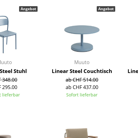
Barmöbel
Outdoor-Leuchten
Angebot
Angebot
Garderoben
Akkuleuchten
Kleinaufbewahrung
... alle Leuchten
Einzelteile
... alle Aufbewahrungsmöbel
USM Haller Konfigurator
uuto
Muuto
Steel Stuhl
Linear Steel Couchtisch
Lin
 348.00
ab CHF 514.00
 295.00
ab CHF 437.00
t lieferbar
Sofort lieferbar
Zuhause
Wohnzimmer
Esszimmer
Schlafzimmer