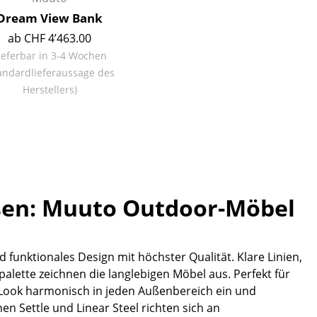
Dream View Bank
ab CHF 4’463.00
ieferbar in 3-4 Wochen
andardlieferaussage des
Unternehmen
Herstellers)
Über uns
smow vor Ort
Jobs bei smow
Arbeiten bei smow
Newsletter
ßen: Muuto Outdoor-Möbel
Presse
Impressum
funktionales Design mit höchster Qualität. Klare Linien,
lette zeichnen die langlebigen Möbel aus. Perfekt für
n Look harmonisch in jeden Außenbereich ein und
en Settle und Linear Steel richten sich an