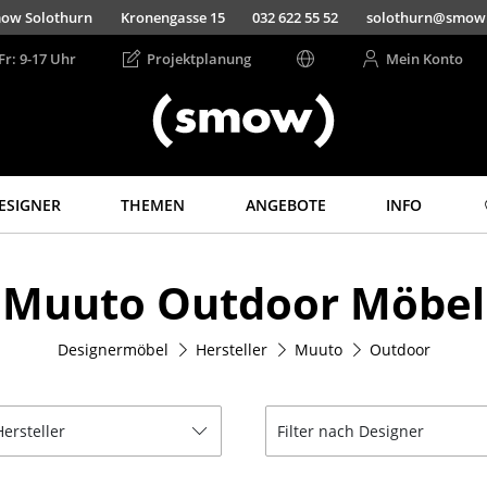
ow Solothurn
Kronengasse 15
032 622 55 52
solothurn@smow
Fr: 9-17 Uhr
Projektplanung
Mein Konto
ESIGNER
THEMEN
ANGEBOTE
INFO
Aufbewahren
Licht
Muuto Outdoor Möbel
Regale & Schränke
Hängeleuchten &
Deckenleuchten
Bücherregale
Tischleuchten
Designermöbel
Hersteller
Muuto
Outdoor
Wandregale
Schreibtischleuchten
Sideboards &
Kommoden
Stehleuchten &
Leseleuchten
Hersteller
Filter nach Designer
TV Möbel
Bodenleuchten
Beistell- &
Rollcontainer
Wandleuchten