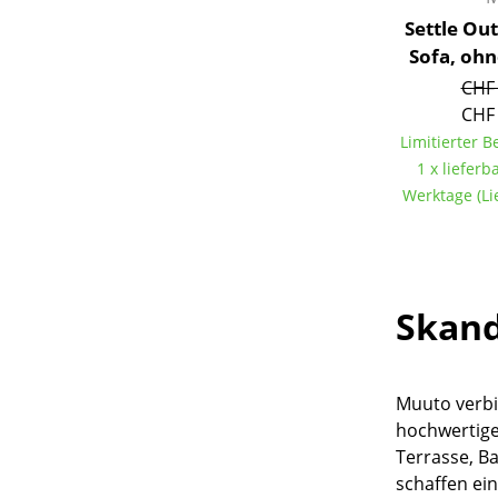
Settle Out
Sofa, oh
CHF 
CHF 
Service
Limitierter 
1 x lieferba
Kontakt
Werktage (Li
Bezahlung
Versand
FAQ
Rückgabe & Umtau
Skand
Unsere Vorteile auf
AGB
Datenschutz
Muuto verbi
hochwertige
Terrasse, B
Einen Suchbegriff
schaffen ein