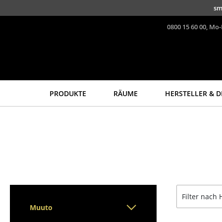
Direkt zum Inhalt
sm
0800 15 60 00, Mo-
PRODUKTE
RÄUME
HERSTELLER & D
Sitzmöbel
Tische
Esszimmerstühle
Esstische
Sofas
Beistelltische
Sessel
Couchtische
Loungesessel
Schreibtische
Stühle
Sekretäre & PC-Tische
Filter nach 
Freischwinger
Konferenztische
Muuto
Barhocker
Stehtische &