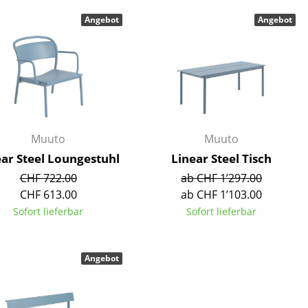
Decken
Angebot
Angebot
Kissen
Teppiche
Vorhänge
... alle Accessoires
Muuto
Muuto
ear Steel Loungestuhl
Linear Steel Tisch
CHF 722.00
ab CHF 1’297.00
CHF 613.00
ab CHF 1’103.00
Sofort lieferbar
Sofort lieferbar
Büro
Angebot
Arbeitsplatz
Management Büro
Konferenzraum