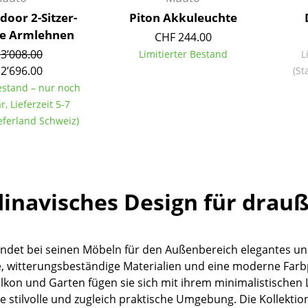
Farbwelten
door 2-Sitzer-
Piton Akkuleuchte
ne Armlehnen
Das Original
CHF 244.00
3’008.00
Geschenkideen
Limitierter Bestand
L
2’696.00
(St
Bestand – nur noch
r, Lieferzeit 5-7
eferland Schweiz)
sch
inavisches Design für drau
 einen Blick
ndet bei seinen Möbeln für den Außenbereich elegantes und 
, witterungsbeständige Materialien und eine moderne Farbpa
alkon und Garten fügen sie sich mit ihrem minimalistische
 eingeben
e stilvolle und zugleich praktische Umgebung. Die Kollektion