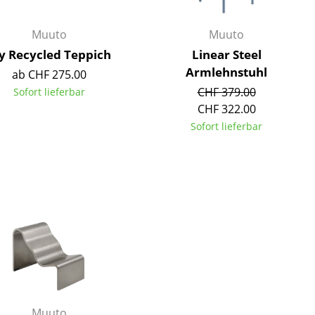
Muuto
Muuto
y Recycled Teppich
Linear Steel
Armlehnstuhl
ab CHF 275.00
CHF 379.00
Sofort lieferbar
CHF 322.00
Sofort lieferbar
sign
n
ien
Muuto