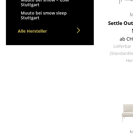
Stuttgart
Muuto bei smow sleep
M
Stuttgart
Settle Out
Alle Hersteller
ab CH
Lieferbar
(Standardli
Her
M