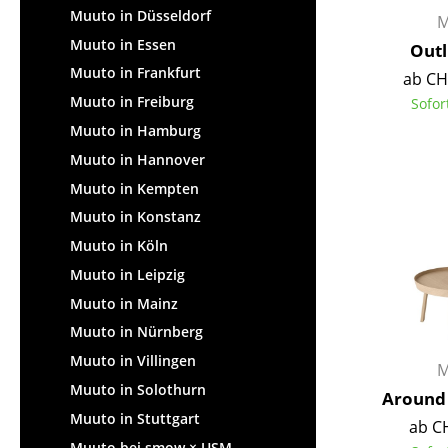
Muuto in Düsseldorf
M
Muuto in Essen
Outl
Muuto in Frankfurt
ab CH
Muuto in Freiburg
Sofor
Muuto in Hamburg
Muuto in Hannover
Muuto in Kempten
Muuto in Konstanz
Muuto in Köln
Muuto in Leipzig
Muuto in Mainz
Muuto in Nürnberg
Muuto in Villingen
M
Muuto in Solothurn
Around 
Muuto in Stuttgart
ab C
Muuto bei smow × USM