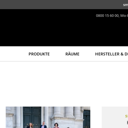
Direkt zum Inhalt
sm
0800 15 60 00, Mo-
PRODUKTE
RÄUME
HERSTELLER & D
Sitzmöbel
Tische
Esszimmerstühle
Esstische
Sofas
Beistelltische
Sessel
Couchtische
Loungesessel
Schreibtische
Stühle
Sekretäre & PC-Tische
s
Freischwinger
Konferenztische
Barhocker
Stehtische &