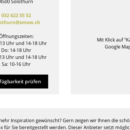
4500 Solothurn
Barmöbel
Outdoor-Leuchten
Garderoben
Akkuleuchten
032 622 55 52
lothurn@smow.ch
Kleinaufbewahrung
... alle Leuchten
Einzelteile
Öffnungszeiten:
... alle Aufbewahrungsmöbel
Mit Klick auf "
-13 Uhr und 14-18 Uhr
Google Map
Do: 14-18 Uhr
USM Haller Konfigurator
-13 Uhr und 14-18 Uhr
Sa: 10-16 Uhr
fügbarkeit prüfen
Zuhause
Wohnzimmer
Esszimmer
ehr Inspiration gewünscht? Gern zeigen wir Ihnen die schön
Schlafzimmer
x für Sie bereitgestellt werden. Dieser Anbieter setzt mögli