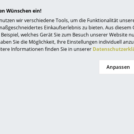
hren Wünschen ein!
tzen wir verschiedene Tools, um die Funktionalität unsere
maßgeschneidertes Einkaufserlebnis zu bieten. Aus diesem
Beispiel, welches Gerät Sie zum Besuch unserer Website nu
aben Sie die Möglichkeit, Ihre Einstellungen individuell anzu
uuto
Muuto
itere Informationen finden Sie in unserer
Datenschutzerkl
endelleuchte
E27 Pendelleuchte
HF 618.00
CHF 92.00
Anpassen
t lieferbar
Sofort lieferbar