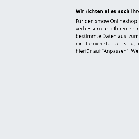
Do:
14-18 Uhr
Wir richten alles nach I
Fr:
10-13 Uhr und 14-18 Uhr
Für den smow Onlineshop nu
Sa:
10-16 Uhr
verbessern und Ihnen ein 
bestimmte Daten aus, zum 
smow Solothurn bei
nicht einverstanden sind, h
M
hierfür auf "Anpassen". We
Strand P
ab C
Sofor