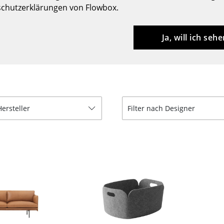
Kinderzimmer
chutzerklärungen von Flowbox.
Arbeitszimmer
Diele
Ja, will ich sehe
Badezimmer
Stauraum
Balkon & Garten
Hersteller
Designer
Hersteller
Filter nach Designer
Artemide
Alvar Aalto
Cassina
Arne Jacobsen
Fritz Hansen
Charles & Ray Eames
HAY
Eero Saarinen
Knoll International
Egon Eiermann
Louis Poulsen
Eileen Gray
Muuto
Jean Prouvé
Nils Holger Moormann
Le Corbusier