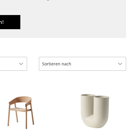
Empfang
Cafeteria
Branchenlösungen
n!
Sicheres Arbeiten
Das Original
Sortieren nach