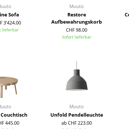
Richard Lampert
Ludwig Mies van der Rohe
uuto
Muuto
Thonet
Marcel Breuer
ine Sofa
Restore
C
USM Haller
Philippe Starck
Aufbewahrungskorb
F 3’424.00
Vitra
Verner Panton
CHF 98.00
t lieferbar
... alle Hersteller A-Z
... alle Designer A-Z
Sofort lieferbar
Neu bei smow
Inspiration
Special Editions
Designklassiker
Frauen im Design
Bauhaus Design
Midcentury Design
Skandinavisches De
uuto
Muuto
Italienisches Design
Couchtisch
Unfold Pendelleuchte
Nachhaltiges Desig
HF 445.00
ab CHF 223.00
Natürliche Material