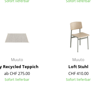
Sofort lieferbar
Sofort lieferbar
Unternehmen
Über uns
smow vor Ort
Jobs bei smow
Muuto
Muuto
Arbeiten bei smow
y Recycled Teppich
Loft Stuhl
Newsletter
Presse
ab CHF 275.00
CHF 410.00
Sofort lieferbar
Sofort lieferbar
Impressum