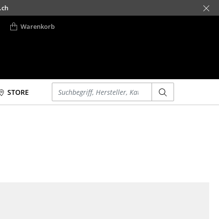
.ch
Warenkorb
Einen Suchbegriff eingeben
STORE
Betten
Accessoires
Doppelbetten
Uhren
Einzelbetten
Spiegel
Stapelbetten
Figuren & Miniaturen
Kinderbetten
Vasen
Nachttische &
Tabletts
Bettzubehör
Büroutensilien
... alle Betten
Aufbewahrungsboxen