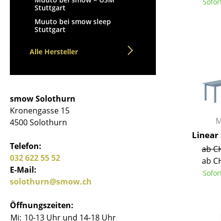
Sofor
Stuttgart
Muuto bei smow sleep
Stuttgart
Alle Hersteller
Service
Kontakt
Bezahlung
smow Solothurn
Versand
Kronengasse 15
M
FAQ
4500 Solothurn
Linear
Rückgabe & Umtau
Telefon:
Unsere Vorteile auf
ab C
032 622 55 52
ab C
AGB
E-Mail:
Sofor
Datenschutz
solothurn@smow.ch
Einen Suchbegriff
Öffnungszeiten:
Mi:
10-13 Uhr und 14-18 Uhr