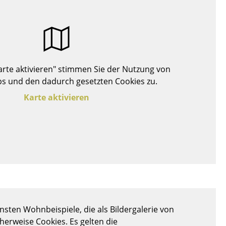
Decken
Kissen
Teppiche
Vorhänge
... alle Accessoires
Karte aktivieren" stimmen Sie der Nutzung von
s und den dadurch gesetzten Cookies zu.
Karte aktivieren
Büro
Arbeitsplatz
Management Büro
sten Wohnbeispiele, die als Bildergalerie von
Konferenzraum
cherweise Cookies. Es gelten die