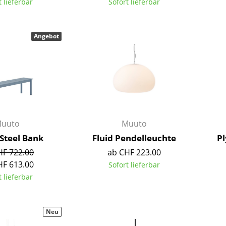
t lieferbar
Sofort lieferbar
Farbwelten
Das Original
Angebot
Geschenkideen
uuto
Muuto
 Steel Bank
Fluid Pendelleuchte
Pl
sch
 einen Blick
HF 722.00
ab CHF 223.00
HF 613.00
Sofort lieferbar
t lieferbar
 eingeben
Neu