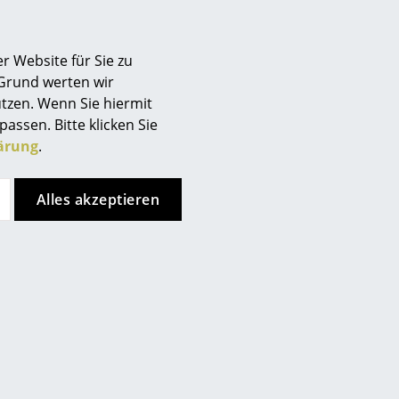
r Website für Sie zu
 Grund werten wir
tzen. Wenn Sie hiermit
passen. Bitte klicken Sie
Muuto
Muuto
ärung
.
70/70 Tisch
Relate Beistelltisch
ab CHF 1’713.00
CHF 445.00
Alles akzeptieren
Sofort lieferbar
2 x sofort lieferbar, Lieferzeit 2-
3 Werktage (Lieferland
Schweiz)
Angebot