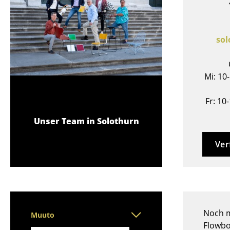
Stehpulte
Hocker
Kindertische
Bänke & Liegen
Gartentische
Sitzsäcke
so
Servierwagen
Gartenstühle
Einzelteile
Kinderstühle
... alle Tische
Mi: 10
Schaukelstühle
Bürodrehstühle
Fr: 10
Konferenzstühle
Unser Team in Solothurn
Bürosessel
Einzelteile
Ver
... alle Sitzmöbel
Noch m
Muuto
Flowbo