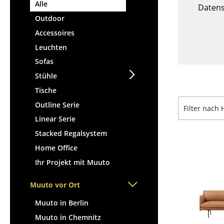
Alle
Datens
Outdoor
Accessoires
Leuchten
Sofas
Stühle
Tische
Outline Serie
Filter nach 
Linear Serie
Stacked Regalsystem
Home Office
Ihr Projekt mit Muuto
Muuto vor Ort
Muuto in Berlin
Muuto in Chemnitz