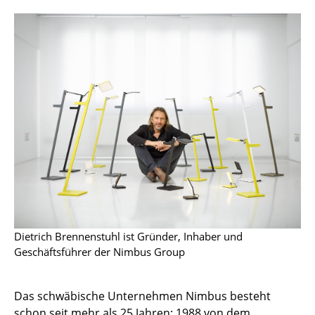
Kleinaufbewahrung
Einzelteile
... alle Aufbewahrungsmöbel
Licht
Hängeleuchten & Deckenleuchten
Tischleuchten
Schreibtischleuchten
Stehleuchten & Leseleuchten
Dietrich Brennenstuhl ist Gründer, Inhaber und
Bodenleuchten
Geschäftsführer der Nimbus Group
Wandleuchten
Das schwäbische Unternehmen Nimbus besteht
Outdoor-Leuchten
schon seit mehr als 25 Jahren: 1988 von dem