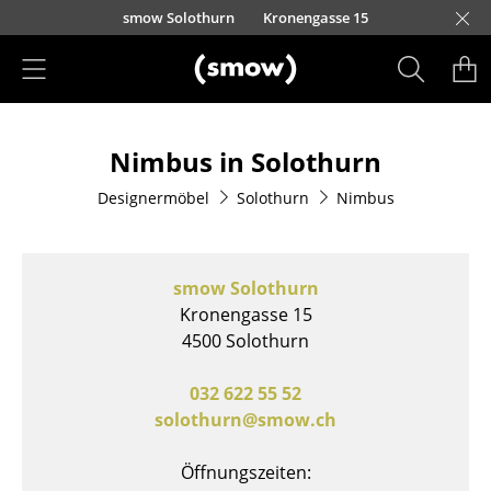
Direkt zum Inhalt
smow Solothurn
Kronengasse 15
Produkte
Nimbus in Solothurn
Sitzmöbel
Designermöbel
Solothurn
Nimbus
Esszimmerstühle
Sofas
smow Solothurn
Sessel
Kronengasse 15
4500 Solothurn
Loungesessel
Stühle
032 622 55 52
solothurn@smow.ch
Freischwinger
Öffnungszeiten:
Barhocker