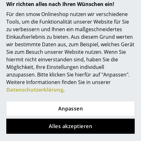
Wir richten alles nach Ihren Wünschen ein!
... alle Hersteller A-Z
Für den smow Onlineshop nutzen wir verschiedene
Tools, um die Funktionalität unserer Website für Sie
Designer
zu verbessern und Ihnen ein maßgeschneidertes
Einkaufserlebnis zu bieten. Aus diesem Grund werten
Alvar Aalto
wir bestimmte Daten aus, zum Beispiel, welches Gerät
Arne Jacobsen
Sie zum Besuch unserer Website nutzen. Wenn Sie
hiermit nicht einverstanden sind, haben Sie die
Charles & Ray Eames
Möglichkeit, Ihre Einstellungen individuell
Lighting Pads im modernen Empfangsbereich (Bild ©
anzupassen. Bitte klicken Sie hierfür auf "Anpassen".
Eero Saarinen
DesignRaum GmbH)
Weitere Informationen finden Sie in unserer
Egon Eiermann
Datenschutzerklärung
.
Eileen Gray
Anpassen
Jean Prouvé
Alles akzeptieren
Le Corbusier
Ludwig Mies van der Rohe