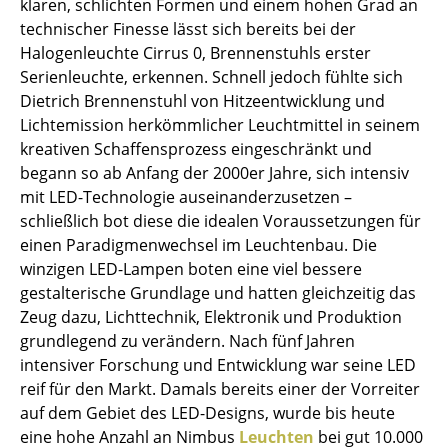
klaren, schlichten Formen und einem hohen Grad an
Spiegel
technischer Finesse lässt sich bereits bei der
Halogenleuchte Cirrus 0, Brennenstuhls erster
Figuren & Miniaturen
Serienleuchte, erkennen. Schnell jedoch fühlte sich
Dietrich Brennenstuhl von Hitzeentwicklung und
Vasen
Lichtemission herkömmlicher Leuchtmittel in seinem
Tabletts
kreativen Schaffensprozess eingeschränkt und
begann so ab Anfang der 2000er Jahre, sich intensiv
Büroutensilien
mit LED-Technologie auseinanderzusetzen –
schließlich bot diese die idealen Voraussetzungen für
Aufbewahrungsboxen
einen Paradigmenwechsel im Leuchtenbau. Die
Decken
winzigen LED-Lampen boten eine viel bessere
gestalterische Grundlage und hatten gleichzeitig das
Kissen
Zeug dazu, Lichttechnik, Elektronik und Produktion
grundlegend zu verändern. Nach fünf Jahren
Teppiche
intensiver Forschung und Entwicklung war seine LED
Vorhänge
reif für den Markt. Damals bereits einer der Vorreiter
auf dem Gebiet des LED-Designs, wurde bis heute
... alle Accessoires
eine hohe Anzahl an Nimbus
Leuchten
bei gut 10.000