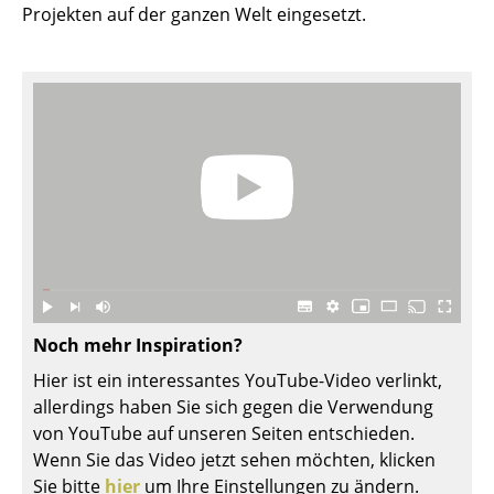
Projekten auf der ganzen Welt eingesetzt.
Räume
Zuhause
Wohnzimmer
Esszimmer
Schlafzimmer
Kinderzimmer
Arbeitszimmer
Noch mehr Inspiration?
Diele
Hier ist ein interessantes YouTube-Video verlinkt,
Badezimmer
allerdings haben Sie sich gegen die Verwendung
von YouTube auf unseren Seiten entschieden.
Stauraum
Wenn Sie das Video jetzt sehen möchten, klicken
Balkon & Garten
Sie bitte
hier
um Ihre Einstellungen zu ändern.