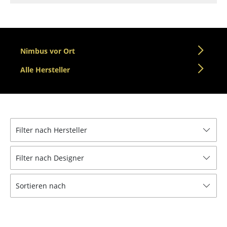
Tische
Esstische
Nimbus vor Ort
Beistelltische
Alle Hersteller
Couchtische
Schreibtische
Sekretäre & PC-Tische
Filter nach Hersteller
Konferenztische
Stehtische & Stehpulte
Filter nach Designer
Kindertische
Sortieren nach
Gartentische
Servierwagen