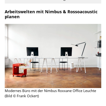
Büro
Arbeitswelten mit Nimbus & Rossoacoustic
planen
Arbeitsplatz
Management Büro
Konferenzraum
Empfang
Cafeteria
Branchenlösungen
Sicheres Arbeiten
Hersteller & Designer
Modernes Büro mit der Nimbus Roxxane Office Leuchte
(Bild © Frank Ockert)
Hersteller