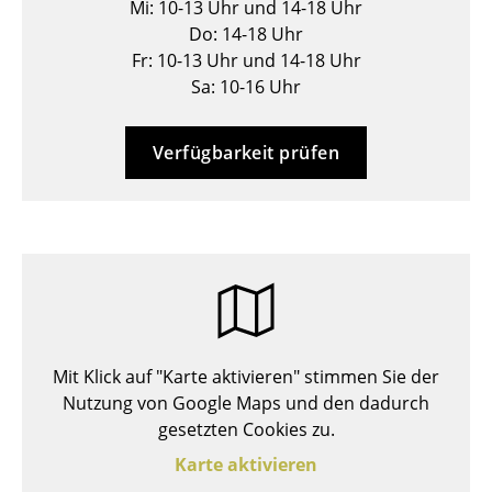
Mi: 10-13 Uhr und 14-18 Uhr
Hocker
Do: 14-18 Uhr
Fr: 10-13 Uhr und 14-18 Uhr
Bänke & Liegen
Sa: 10-16 Uhr
Sitzsäcke
Verfügbarkeit prüfen
Gartenstühle
Kinderstühle
Schaukelstühle
Bürodrehstühle
Konferenzstühle
Mit Klick auf "Karte aktivieren" stimmen Sie der
Bürosessel
Nutzung von Google Maps und den dadurch
Einzelteile
gesetzten Cookies zu.
Karte aktivieren
... alle Sitzmöbel