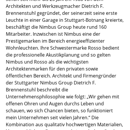
Akkuleuchten
Architekten und Werkzeugmacher Dietrich F.
Brennenstuhl gegründet, der seinerzeit seine erste
... alle Leuchten
Leuchte in einer Garage in Stuttgart-Botnang kreierte,
beschäftigt die Nimbus Group heute rund 160
Betten
Mitarbeiter. Inzwischen ist Nimbus eine der
Prestigemarken im Bereich energieeffizienter
Doppelbetten
Wohnleuchten. Ihre Schwestermarke Rosso bedient
Einzelbetten
die professionelle Akustikplanung und so gelten
Nimbus und Rosso als die wichtigsten
Stapelbetten
Architektenmarken für den privaten sowie
öffentlichen Bereich. Architekt und Firmengründer
Kinderbetten
der Stuttgarter Nimbus Group Dietrich F.
Nachttische & Bettzubehör
Brennenstuhl beschreibt die
Unternehmensphilosophie wie folgt: „Wir gehen mit
... alle Betten
offenen Ohren und Augen durchs Leben und
schauen, wo sich Chancen bieten, so funktioniert
Accessoires
mein Unternehmen seit vielen Jahren.“ Die
Kombination aus qualitativ hochwertigen Materialien,
Uhren