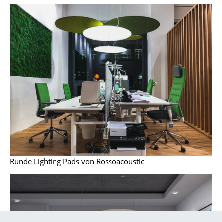
Artemide
Cassina
Fritz Hansen
HAY
Knoll International
Louis Poulsen
Muuto
Nils Holger Moormann
Richard Lampert
Runde Lighting Pads von Rossoacoustic
Thonet
USM Haller
Vitra