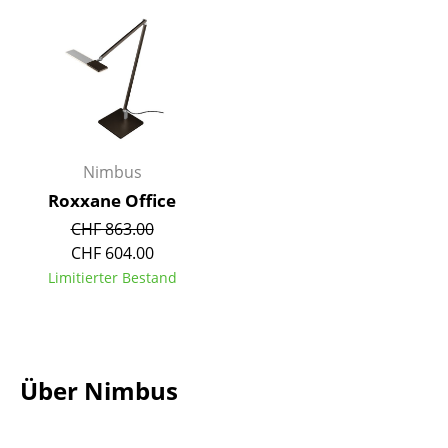
Einzelteile
... alle Tische
Aufbewahren
Regale & Schränke
Nimbus
Bücherregale
Roxxane Office
Wandregale
CHF 863.00
CHF 604.00
Sideboards & Kommoden
Limitierter Bestand
TV Möbel
Beistell- & Rollcontainer
Über Nimbus
Barmöbel
Garderoben