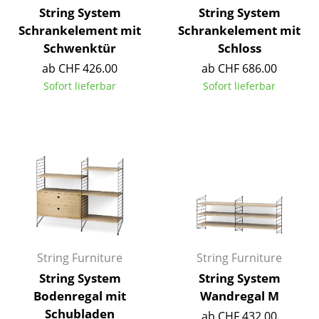
String System
String System
Räume
Schrankelement mit
Schrankelement mit
Schwenktür
Schloss
Zuhause
ab CHF 426.00
ab CHF 686.00
Wohnzimmer
Sofort lieferbar
Sofort lieferbar
Esszimmer
Schlafzimmer
Kinderzimmer
Arbeitszimmer
Diele
Badezimmer
String Furniture
String Furniture
String System
String System
Stauraum
Bodenregal mit
Wandregal M
Balkon & Garten
Schubladen
ab CHF 432.00