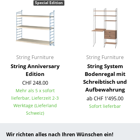
Special Edition
... alle Hersteller A-Z
Designer
Alvar Aalto
Arne Jacobsen
String Furniture
String Furniture
Charles & Ray Eames
String Anniversary
String System
Edition
Bodenregal mit
Eero Saarinen
Schreibtisch und
CHF 248.00
Egon Eiermann
Aufbewahrung
Mehr als 5 x sofort
lieferbar, Lieferzeit 2-3
ab CHF 1’495.00
Eileen Gray
Werktage (Lieferland
Sofort lieferbar
Jean Prouvé
Schweiz)
Le Corbusier
Wir richten alles nach Ihren Wünschen ein!
Ludwig Mies van der Rohe