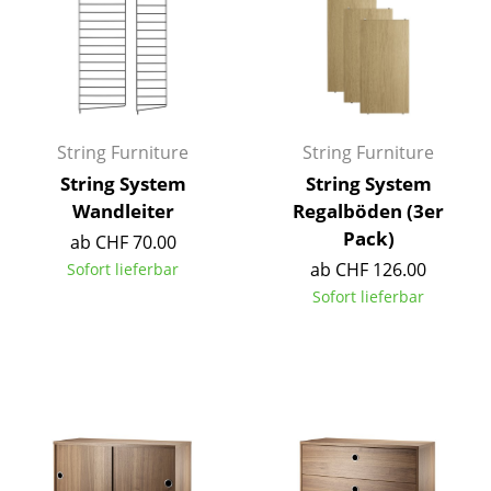
Akkuleuchten
... alle Leuchten
Betten
String Furniture
String Furniture
Doppelbetten
String System
String System
Einzelbetten
Wandleiter
Regalböden (3er
Pack)
ab CHF 70.00
Stapelbetten
ab CHF 126.00
Sofort lieferbar
Kinderbetten
Sofort lieferbar
Nachttische & Bettzubehör
... alle Betten
Accessoires
Uhren