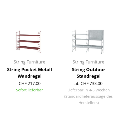
Artemide
Cassina
Fritz Hansen
HAY
Knoll International
Louis Poulsen
String Furniture
String Furniture
Muuto
String Pocket Metall
String Outdoor
Nils Holger Moormann
Wandregal
Standregal
CHF 217.00
ab CHF 733.00
Richard Lampert
Sofort lieferbar
Lieferbar in 4-6 Wochen
Thonet
(Standardlieferaussage des
Herstellers)
USM Haller
Vitra