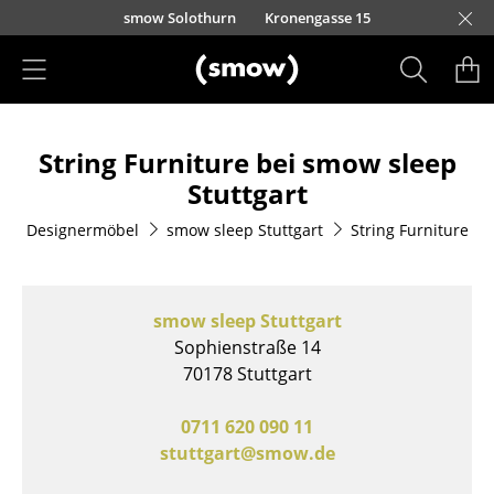
Direkt zum Inhalt
smow Solothurn
Kronengasse 15
Produkte
String Furniture bei smow sleep
Sitzmöbel
Stuttgart
Esszimmerstühle
Designermöbel
smow sleep Stuttgart
String Furniture
Sofas
Sessel
smow sleep Stuttgart
Loungesessel
Sophienstraße 14
70178 Stuttgart
Stühle
0711 620 090 11
Freischwinger
stuttgart@smow.de
Barhocker