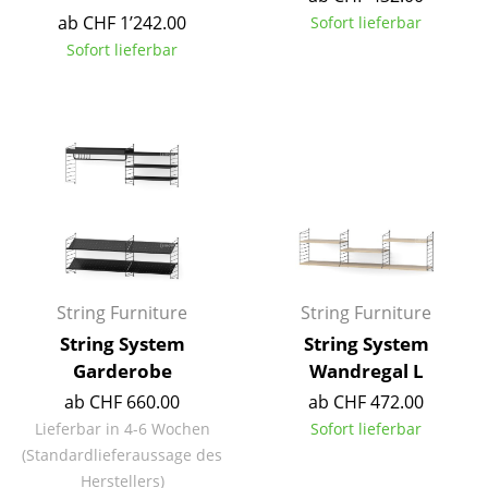
ab CHF 1’242.00
Sofort lieferbar
Büro
Sofort lieferbar
Arbeitsplatz
Management Büro
Konferenzraum
Empfang
Cafeteria
Branchenlösungen
String Furniture
String Furniture
Sicheres Arbeiten
String System
String System
Garderobe
Wandregal L
Hersteller & Designer
ab CHF 660.00
ab CHF 472.00
Lieferbar in 4-6 Wochen
Sofort lieferbar
Hersteller
(Standardlieferaussage des
Herstellers)