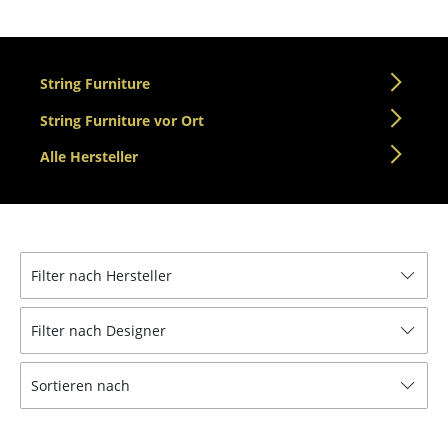
Einzelteile
... alle Tische
String Furniture
Aufbewahren
String Furniture vor Ort
Regale & Schränke
Alle Hersteller
Bücherregale
Wandregale
Sideboards & Kommoden
Filter nach Hersteller
TV Möbel
Filter nach Designer
Beistell- & Rollcontainer
Sortieren nach
Barmöbel
Garderoben