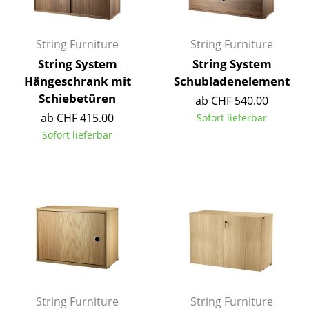
Spiegel
String Furniture
String Furniture
Figuren & Miniaturen
String System
String System
Vasen
Hängeschrank mit
Schubladenelement
Schiebetüren
ab CHF 540.00
Tabletts
ab CHF 415.00
Sofort lieferbar
Büroutensilien
Sofort lieferbar
Aufbewahrungsboxen
Decken
Kissen
Teppiche
Vorhänge
... alle Accessoires
String Furniture
String Furniture