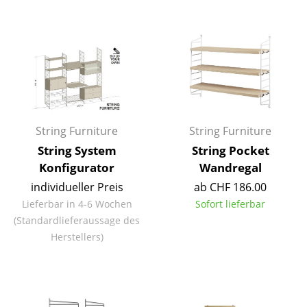
Kleinaufbewahrung
Einzelteile
... alle Aufbewahrungsmöbel
Licht
Hängeleuchten & Deckenleuchten
String Furniture
String Furniture
String System
String Pocket
Tischleuchten
Konfigurator
Wandregal
Schreibtischleuchten
individueller Preis
ab CHF 186.00
Lieferbar in 4-6 Wochen
Sofort lieferbar
Stehleuchten & Leseleuchten
(Standardlieferaussage des
Herstellers)
Bodenleuchten
Wandleuchten
Outdoor-Leuchten