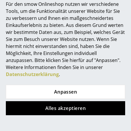
Für den smow Onlineshop nutzen wir verschiedene
Marcel Breuer
Tools, um die Funktionalität unserer Website für Sie
zu verbessern und Ihnen ein maßgeschneidertes
Philippe Starck
Einkaufserlebnis zu bieten. Aus diesem Grund werten
wir bestimmte Daten aus, zum Beispiel, welches Gerät
Verner Panton
Sie zum Besuch unserer Website nutzen. Wenn Sie
... alle Designer A-Z
String Furniture
String Furniture
hiermit nicht einverstanden sind, haben Sie die
Möglichkeit, Ihre Einstellungen individuell
String System
String System
anzupassen. Bitte klicken Sie hierfür auf "Anpassen".
Themen
Schreibtischplatte
Bodenleiter
Weitere Informationen finden Sie in unserer
ab CHF 161.00
ab CHF 112.00
Neu bei smow
Datenschutzerklärung
.
Sofort lieferbar
Sofort lieferbar
Inspiration
Anpassen
Special Editions
Designklassiker
Alles akzeptieren
Frauen im Design