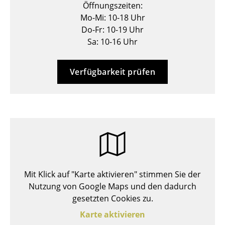
Öffnungszeiten:
Hocker
Mo-Mi: 10-18 Uhr
Do-Fr: 10-19 Uhr
Bänke & Liegen
Sa: 10-16 Uhr
Sitzsäcke
Verfügbarkeit prüfen
Gartenstühle
Kinderstühle
Schaukelstühle
Bürodrehstühle
Konferenzstühle
Bürosessel
Mit Klick auf "Karte aktivieren" stimmen Sie der
Nutzung von Google Maps und den dadurch
Einzelteile
gesetzten Cookies zu.
... alle Sitzmöbel
Karte aktivieren