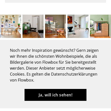
Tische
Esstische
Beistelltische
Couchtische
Schreibtische
Noch mehr Inspiration gewünscht? Gern zeigen
Sekretäre & PC-Tische
wir Ihnen die schönsten Wohnbeispiele, die als
Bildergalerie von Flowbox für Sie bereitgestellt
Konferenztische
werden. Dieser Anbieter setzt möglicherweise
Cookies. Es gelten die Datenschutzerklärungen
Stehtische & Stehpulte
von Flowbox.
Kindertische
Ja, will ich sehen!
Gartentische
Servierwagen