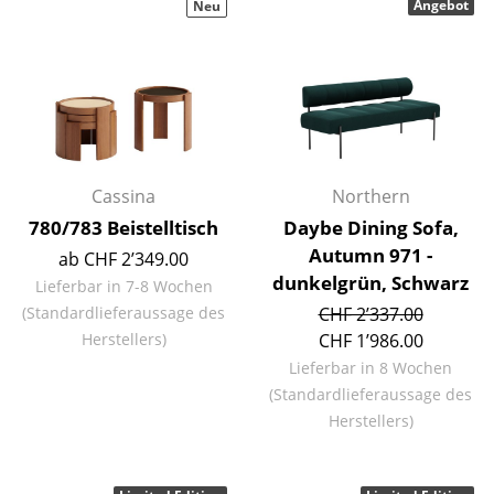
Angebot
Neu
Büro
Arbeitsplatz
Management Büro
Konferenzraum
Cassina
Northern
Empfang
780/783 Beistelltisch
Daybe Dining Sofa,
Autumn 971 -
Cafeteria
ab CHF 2’349.00
dunkelgrün, Schwarz
Lieferbar in 7-8 Wochen
Branchenlösungen
(Standardlieferaussage des
CHF 2’337.00
Herstellers)
CHF 1’986.00
Sicheres Arbeiten
Lieferbar in 8 Wochen
(Standardlieferaussage des
Hersteller & Designer
Herstellers)
Hersteller