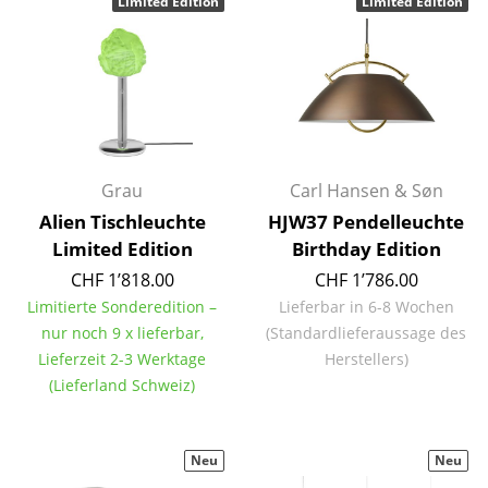
Artemide
Limited Edition
Limited Edition
Cassina
Fritz Hansen
HAY
Knoll International
Grau
Carl Hansen & Søn
Louis Poulsen
Alien Tischleuchte
HJW37 Pendelleuchte
Limited Edition
Birthday Edition
Muuto
CHF 1’818.00
CHF 1’786.00
Nils Holger Moormann
Limitierte Sonderedition –
Lieferbar in 6-8 Wochen
nur noch 9 x lieferbar,
(Standardlieferaussage des
Richard Lampert
Lieferzeit 2-3 Werktage
Herstellers)
(Lieferland Schweiz)
Thonet
USM Haller
Neu
Neu
Vitra