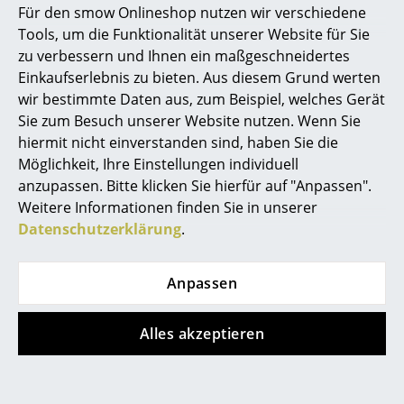
Für den smow Onlineshop nutzen wir verschiedene
Marcel Breuer
Tools, um die Funktionalität unserer Website für Sie
zu verbessern und Ihnen ein maßgeschneidertes
Philippe Starck
Einkaufserlebnis zu bieten. Aus diesem Grund werten
wir bestimmte Daten aus, zum Beispiel, welches Gerät
Verner Panton
WB Form
Fritz Hansen
Sie zum Besuch unserer Website nutzen. Wenn Sie
Lido Liege
Serie 7 Drehstuhl
... alle Designer A-Z
hiermit nicht einverstanden sind, haben Sie die
3117 / 3217
CHF 1’676.00
Möglichkeit, Ihre Einstellungen individuell
Frontpolsterung
Lieferbar in 2-3 Wochen
anzupassen. Bitte klicken Sie hierfür auf "Anpassen".
Themen
(Standardlieferaussage des
ab CHF 1’557.00
Weitere Informationen finden Sie in unserer
Neu bei smow
Herstellers)
Lieferbar in 5-7 Wochen
Datenschutzerklärung
.
(Standardlieferaussage des
Inspiration
Herstellers)
Anpassen
Special Editions
Designklassiker
Alles akzeptieren
Neu
Neu
Frauen im Design