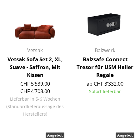
Akkuleuchten
... alle Leuchten
Betten
Doppelbetten
Vetsak
Balzwerk
Einzelbetten
Vetsak Sofa Set 2, XL,
Balzsafe Connect
Suave - Saffron, Mit
Tresor für USM Haller
Stapelbetten
Kissen
Regale
Kinderbetten
CHF 5’539.00
ab CHF 3’332.00
CHF 4’708.00
Sofort lieferbar
Nachttische & Bettzubehör
Lieferbar in 5-6 Wochen
(Standardlieferaussage des
... alle Betten
Herstellers)
Accessoires
Angebot
Angebot
Uhren