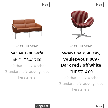
Einzelteile
Neu
Neu
... alle Tische
Aufbewahren
Regale & Schränke
Bücherregale
Fritz Hansen
Fritz Hansen
Series 3300 Sofa
Swan Chair, 40 cm,
Wandregale
Voulez-vous, 009 -
ab CHF 8’416.00
Sideboards & Kommoden
Dark red / off white
Lieferbar in 5-7 Wochen
(Standardlieferaussage des
CHF 5’714.00
TV Möbel
Herstellers)
Lieferbar in 6-7 Wochen
Beistell- & Rollcontainer
(Standardlieferaussage des
Herstellers)
Barmöbel
Garderoben
Angebot
Neu