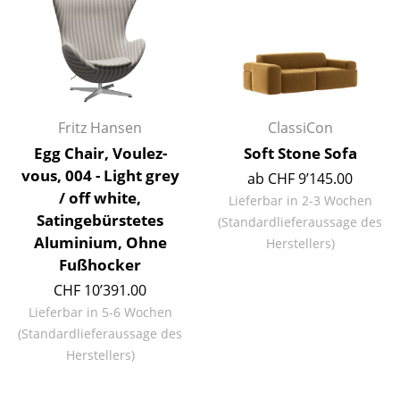
Tische
Esstische
Beistelltische
Fritz Hansen
ClassiCon
Couchtische
Egg Chair, Voulez-
Soft Stone Sofa
Schreibtische
vous, 004 - Light grey
ab CHF 9’145.00
/ off white,
Lieferbar in 2-3 Wochen
Sekretäre & PC-Tische
Satingebürstetes
(Standardlieferaussage des
Konferenztische
Aluminium, Ohne
Herstellers)
Fußhocker
Stehtische & Stehpulte
CHF 10’391.00
Kindertische
Lieferbar in 5-6 Wochen
(Standardlieferaussage des
Gartentische
Herstellers)
Servierwagen