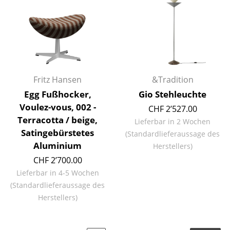
Räume
Zuhause
Wohnzimmer
Esszimmer
Fritz Hansen
&Tradition
Egg Fußhocker,
Gio Stehleuchte
Schlafzimmer
Voulez-vous, 002 -
CHF 2’527.00
Terracotta / beige,
Kinderzimmer
Lieferbar in 2 Wochen
Satingebürstetes
(Standardlieferaussage des
Arbeitszimmer
Aluminium
Herstellers)
CHF 2’700.00
Diele
Lieferbar in 4-5 Wochen
Badezimmer
(Standardlieferaussage des
Herstellers)
Stauraum
Balkon & Garten