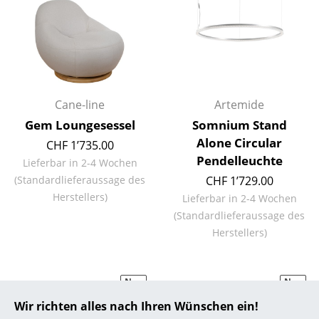
... alle Hersteller A-Z
Designer
Alvar Aalto
Cane-line
Artemide
Arne Jacobsen
Gem Loungesessel
Somnium Stand
Alone Circular
Charles & Ray Eames
CHF 1’735.00
Pendelleuchte
Lieferbar in 2-4 Wochen
Eero Saarinen
(Standardlieferaussage des
CHF 1’729.00
Herstellers)
Lieferbar in 2-4 Wochen
Egon Eiermann
(Standardlieferaussage des
Eileen Gray
Herstellers)
Jean Prouvé
Neu
Neu
Le Corbusier
Wir richten alles nach Ihren Wünschen ein!
Ludwig Mies van der Rohe