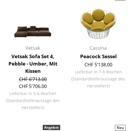
Kleinaufbewahrung
Einzelteile
... alle Aufbewahrungsmöbel
Licht
Vetsak
Cassina
Hängeleuchten & Deckenleuchten
Vetsak Sofa Set 4,
Peacock Sessel
Pebble - Umber, Mit
CHF 5’138.00
Tischleuchten
Kissen
Lieferbar in 7-8 Wochen
Schreibtischleuchten
CHF 6’713.00
(Standardlieferaussage des
CHF 5’706.00
Herstellers)
Stehleuchten & Leseleuchten
Lieferbar in 5-6 Wochen
(Standardlieferaussage des
Bodenleuchten
Herstellers)
Wandleuchten
Outdoor-Leuchten
Angebot
Neu