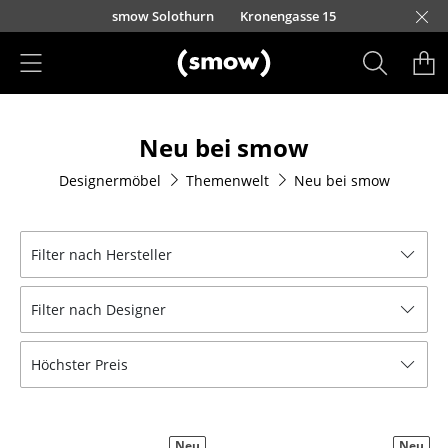
Direkt zum Inhalt
smow Solothurn
Kronengasse 15
Produkte
Neu bei smow
Sitzmöbel
Designermöbel
Themenwelt
Neu bei smow
Esszimmerstühle
Sofas
Filter nach Hersteller
Sessel
Filter nach Designer
Loungesessel
Stühle
Höchster Preis
Freischwinger
Barhocker
Neu
Neu