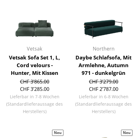
Spiegel
Figuren & Miniaturen
Vasen
Tabletts
Vetsak
Northern
Vetsak Sofa Set 1, L,
Daybe Schlafsofa, Mit
Büroutensilien
Cord velours -
Armlehne, Autumn
Aufbewahrungsboxen
Hunter, Mit Kissen
971 - dunkelgrün
CHF 3’865.00
CHF 3’279.00
Decken
CHF 3’285.00
CHF 2’787.00
Kissen
Lieferbar in 7-8 Wochen
Lieferbar in 6-8 Wochen
(Standardlieferaussage des
(Standardlieferaussage des
Teppiche
Herstellers)
Herstellers)
Vorhänge
... alle Accessoires
Neu
Neu