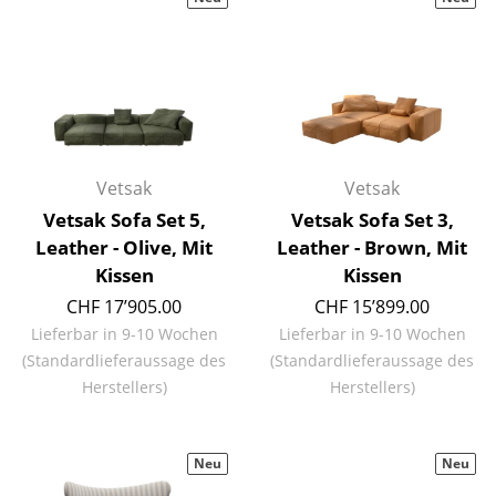
Hocker
Bänke & Liegen
Sitzsäcke
Gartenstühle
Vetsak
Vetsak
Kinderstühle
Vetsak Sofa Set 5,
Vetsak Sofa Set 3,
Leather - Olive, Mit
Leather - Brown, Mit
Schaukelstühle
Kissen
Kissen
Bürodrehstühle
CHF 17’905.00
CHF 15’899.00
Lieferbar in 9-10 Wochen
Lieferbar in 9-10 Wochen
Konferenzstühle
(Standardlieferaussage des
(Standardlieferaussage des
Bürosessel
Herstellers)
Herstellers)
Einzelteile
Neu
Neu
... alle Sitzmöbel