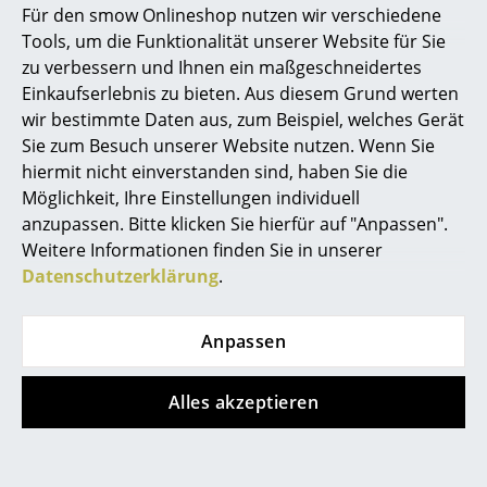
Für den smow Onlineshop nutzen wir verschiedene
Marcel Breuer
Tools, um die Funktionalität unserer Website für Sie
Tiptoe
String Furniture
zu verbessern und Ihnen ein maßgeschneidertes
Philippe Starck
Tiptoe Wandregal
String System
Einkaufserlebnis zu bieten. Aus diesem Grund werten
Eiche massiv,
Bodenleiter, Einzeln,
wir bestimmte Daten aus, zum Beispiel, welches Gerät
Verner Panton
Wandregal 120 cm,
200 x 30 cm,
Sie zum Besuch unserer Website nutzen. Wenn Sie
Mitternachtsblau
Dunkelrot
... alle Designer A-Z
hiermit nicht einverstanden sind, haben Sie die
CHF 150.00
CHF 186.00
Möglichkeit, Ihre Einstellungen individuell
2 x sofort lieferbar,
2 x sofort lieferbar,
anzupassen. Bitte klicken Sie hierfür auf "Anpassen".
Themen
Lieferzeit 2-3 Werktage
Lieferzeit 7 Werktage
Weitere Informationen finden Sie in unserer
Neu bei smow
(Lieferland Schweiz)
(Lieferland Schweiz)
Datenschutzerklärung
.
Inspiration
Anpassen
Limited Edition
Angebot
Special Editions
Designklassiker
Alles akzeptieren
Frauen im Design