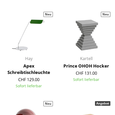
Büro
Neu
Neu
Arbeitsplatz
Management Büro
Konferenzraum
Empfang
Hay
Kartell
Cafeteria
Apex
Prince OHOH Hocker
Branchenlösungen
Schreibtischleuchte
CHF 131.00
CHF 129.00
Sofort lieferbar
Sicheres Arbeiten
Sofort lieferbar
Hersteller & Designer
Angebot
Neu
Hersteller