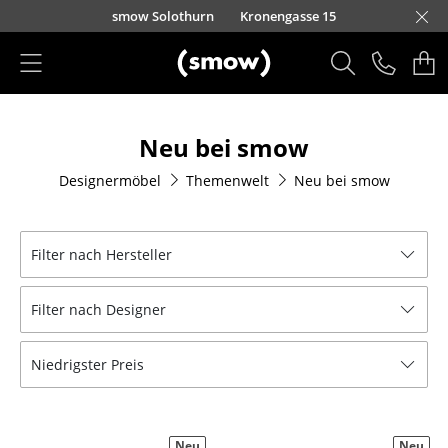
Direkt zum Inhalt
smow Solothurn
Kronengasse 15
Produkte
Neu bei smow
Sitzmöbel
Designermöbel
Themenwelt
Neu bei smow
Esszimmerstühle
Sofas
Filter nach Hersteller
Sessel
Filter nach Designer
Loungesessel
Stühle
Niedrigster Preis
Freischwinger
Barhocker
Neu
Neu