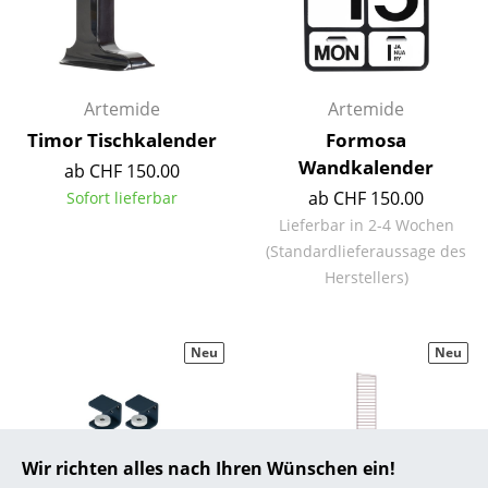
... alle Hersteller A-Z
Designer
Artemide
Artemide
Alvar Aalto
Timor Tischkalender
Formosa
Wandkalender
ab CHF 150.00
Arne Jacobsen
ab CHF 150.00
Sofort lieferbar
Charles & Ray Eames
Lieferbar in 2-4 Wochen
(Standardlieferaussage des
Eero Saarinen
Herstellers)
Egon Eiermann
Eileen Gray
Neu
Neu
Jean Prouvé
Le Corbusier
Wir richten alles nach Ihren Wünschen ein!
Ludwig Mies van der Rohe