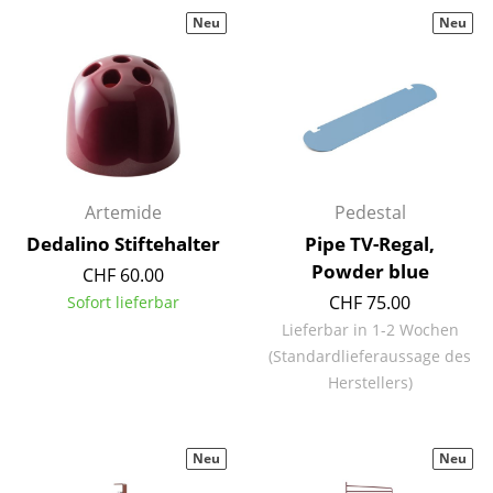
Neu
Neu
Tische
Esstische
Beistelltische
Couchtische
Schreibtische
Artemide
Pedestal
Dedalino Stiftehalter
Pipe TV-Regal,
Sekretäre & PC-Tische
Powder blue
CHF 60.00
Konferenztische
CHF 75.00
Sofort lieferbar
Lieferbar in 1-2 Wochen
Stehtische & Stehpulte
(Standardlieferaussage des
Kindertische
Herstellers)
Gartentische
Neu
Neu
Servierwagen