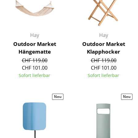
Kleinaufbewahrung
Einzelteile
... alle Aufbewahrungsmöbel
Hay
Hay
Outdoor Market
Outdoor Market
Licht
Hängematte
Klapphocker
Hängeleuchten & Deckenleuchten
CHF 119.00
CHF 119.00
CHF 101.00
CHF 101.00
Tischleuchten
Sofort lieferbar
Sofort lieferbar
Schreibtischleuchten
Stehleuchten & Leseleuchten
Neu
Neu
Bodenleuchten
Wandleuchten
Outdoor-Leuchten