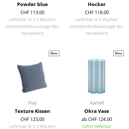
Powder blue
Hocker
Spiegel
CHF 113.00
CHF 118.00
Figuren & Miniaturen
Lieferbar in 1-2 Wochen
Lieferbar in 2 Wochen
(Standardlieferaussage des
(Standardlieferaussage des
Vasen
Herstellers)
Herstellers)
Tabletts
Neu
Neu
Büroutensilien
Aufbewahrungsboxen
Decken
Kissen
Teppiche
Hay
Kartell
Texture Kissen
Okra Vase
Vorhänge
CHF 123.00
ab CHF 124.00
... alle Accessoires
Lieferbar in 2-3 Wochen
Sofort lieferbar