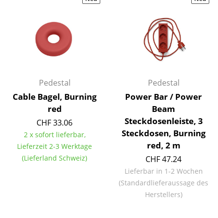
Hocker
Bänke & Liegen
Sitzsäcke
Gartenstühle
Pedestal
Pedestal
Kinderstühle
Cable Bagel, Burning
Power Bar / Power
red
Beam
Schaukelstühle
Steckdosenleiste, 3
CHF 33.06
Bürodrehstühle
Steckdosen, Burning
2 x sofort lieferbar,
red, 2 m
Lieferzeit 2-3 Werktage
Konferenzstühle
(Lieferland Schweiz)
CHF 47.24
Bürosessel
Lieferbar in 1-2 Wochen
(Standardlieferaussage des
Einzelteile
Herstellers)
... alle Sitzmöbel