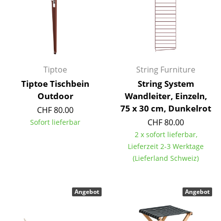
Einzelteile
... alle Tische
Aufbewahren
Tiptoe
String Furniture
Regale & Schränke
Tiptoe Tischbein
String System
Bücherregale
Outdoor
Wandleiter, Einzeln,
75 x 30 cm, Dunkelrot
CHF 80.00
Wandregale
CHF 80.00
Sofort lieferbar
Sideboards & Kommoden
2 x sofort lieferbar,
Lieferzeit 2-3 Werktage
TV Möbel
(Lieferland Schweiz)
Beistell- & Rollcontainer
Barmöbel
Angebot
Angebot
Garderoben