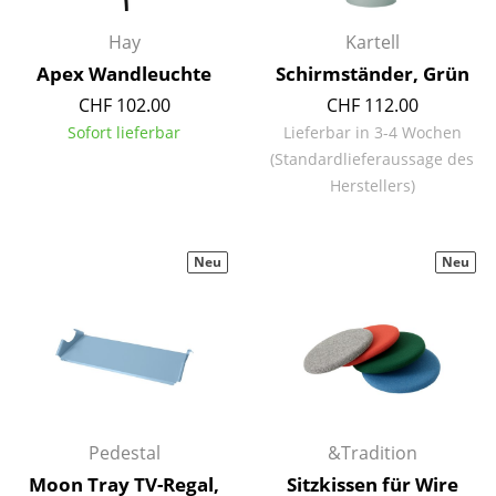
Akkuleuchten
Hay
Kartell
... alle Leuchten
Apex Wandleuchte
Schirmständer, Grün
CHF 102.00
CHF 112.00
Betten
Sofort lieferbar
Lieferbar in 3-4 Wochen
(Standardlieferaussage des
Doppelbetten
Herstellers)
Einzelbetten
Stapelbetten
Neu
Neu
Kinderbetten
Nachttische & Bettzubehör
... alle Betten
Accessoires
Pedestal
&Tradition
Uhren
Moon Tray TV-Regal,
Sitzkissen für Wire