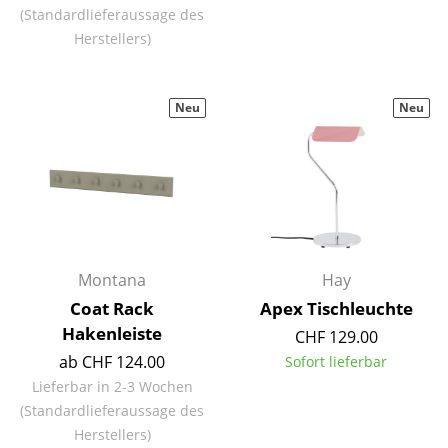
(Standardlieferaussage des
Räume
Herstellers)
Zuhause
Neu
Neu
Wohnzimmer
Esszimmer
Schlafzimmer
Kinderzimmer
Arbeitszimmer
Montana
Hay
Coat Rack
Apex Tischleuchte
Diele
Hakenleiste
CHF 129.00
Badezimmer
ab CHF 124.00
Sofort lieferbar
Lieferbar in 2-3 Wochen
Stauraum
(Standardlieferaussage des
Balkon & Garten
Herstellers)