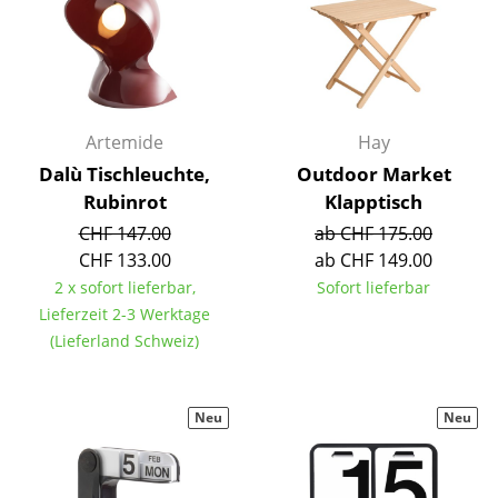
Artemide
Cassina
Fritz Hansen
HAY
Artemide
Hay
Dalù Tischleuchte,
Outdoor Market
Knoll International
Rubinrot
Klapptisch
Louis Poulsen
CHF 147.00
ab CHF 175.00
CHF 133.00
ab CHF 149.00
Muuto
2 x sofort lieferbar,
Sofort lieferbar
Nils Holger Moormann
Lieferzeit 2-3 Werktage
(Lieferland Schweiz)
Richard Lampert
Thonet
Neu
Neu
USM Haller
Vitra