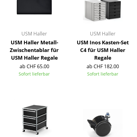
Artemide
Cassina
Fritz Hansen
USM Haller
USM Haller
HAY
USM Haller Metall-
USM Inos Kasten-Set
Knoll International
Zwischentablar für
C4 für USM Haller
USM Haller Regale
Regale
Louis Poulsen
ab CHF 65.00
ab CHF 182.00
Muuto
Sofort lieferbar
Sofort lieferbar
Nils Holger Moormann
Richard Lampert
Thonet
USM Haller
Vitra