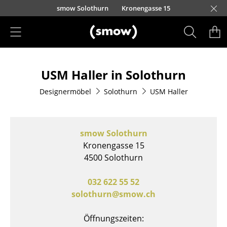
Direkt zum Inhalt
smow Solothurn
Kronengasse 15
Produkte
USM Haller in Solothurn
Sitzmöbel
Designermöbel
Solothurn
USM Haller
Esszimmerstühle
Sofas
smow Solothurn
Sessel
Kronengasse 15
4500 Solothurn
Loungesessel
Stühle
032 622 55 52
solothurn@smow.ch
Freischwinger
Öffnungszeiten:
Barhocker