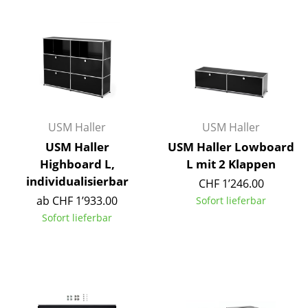
Büro
Arbeitsplatz
Management Büro
Konferenzraum
USM Haller
USM Haller
Empfang
USM Haller
USM Haller Lowboard
Cafeteria
Highboard L,
L mit 2 Klappen
individualisierbar
CHF 1’246.00
Branchenlösungen
ab CHF 1’933.00
Sofort lieferbar
Sicheres Arbeiten
Sofort lieferbar
Hersteller & Designer
Hersteller