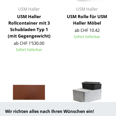
... alle Hersteller A-Z
USM Haller
USM Haller
USM Haller
USM Rolle für USM
Designer
Rollcontainer mit 3
Haller Möbel
Schubladen Typ 1
ab CHF 10.42
Alvar Aalto
(mit Gegengewicht)
Sofort lieferbar
Arne Jacobsen
ab CHF 1’530.00
Sofort lieferbar
Charles & Ray Eames
Eero Saarinen
Egon Eiermann
Eileen Gray
Jean Prouvé
Le Corbusier
Wir richten alles nach Ihren Wünschen ein!
Leather on Top
USM Haller
Ludwig Mies van der Rohe