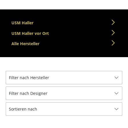
Einzelteile
... alle Tische
USM Haller
Aufbewahren
USM Haller vor Ort
Regale & Schränke
Alle Hersteller
Bücherregale
Wandregale
Sideboards & Kommoden
Filter nach Hersteller
TV Möbel
Filter nach Designer
Beistell- & Rollcontainer
Sortieren nach
Barmöbel
Garderoben