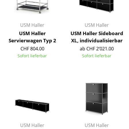
Akkuleuchten
... alle Leuchten
USM Haller
USM Haller
Betten
USM Haller
USM Haller Sideboard
Servierwagen Typ 2
XL, individualisierbar
Doppelbetten
CHF 804.00
ab CHF 2’021.00
Einzelbetten
Sofort lieferbar
Sofort lieferbar
Stapelbetten
Kinderbetten
Nachttische & Bettzubehör
... alle Betten
Accessoires
USM Haller
USM Haller
Uhren