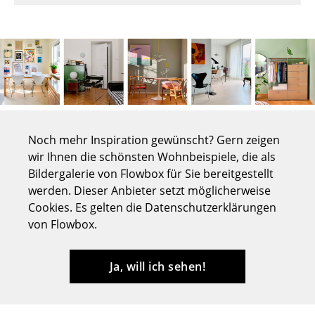
Tische
Esstische
Beistelltische
Couchtische
Schreibtische
Noch mehr Inspiration gewünscht? Gern zeigen
wir Ihnen die schönsten Wohnbeispiele, die als
Sekretäre & PC-Tische
Bildergalerie von Flowbox für Sie bereitgestellt
Konferenztische
werden. Dieser Anbieter setzt möglicherweise
Cookies. Es gelten die Datenschutzerklärungen
Stehtische & Stehpulte
von Flowbox.
Kindertische
Ja, will ich sehen!
Gartentische
Servierwagen