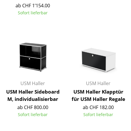
ab CHF 1’154.00
Räume
Sofort lieferbar
Zuhause
Wohnzimmer
Esszimmer
Schlafzimmer
Kinderzimmer
Arbeitszimmer
USM Haller
USM Haller
USM Haller Sideboard
USM Haller Klapptür
Diele
M, individualisierbar
für USM Haller Regale
Badezimmer
ab CHF 800.00
ab CHF 182.00
Sofort lieferbar
Sofort lieferbar
Stauraum
Balkon & Garten