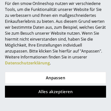
Lederauflage für USM
USM Inos Box
Für den smow Onlineshop nutzen wir verschiedene
Marcel Breuer
Haller
Tools, um die Funktionalität unserer Website für Sie
ab CHF 55.00
zu verbessern und Ihnen ein maßgeschneidertes
ab CHF 102.00
Sofort lieferbar
Philippe Starck
Einkaufserlebnis zu bieten. Aus diesem Grund werten
Sofort lieferbar
wir bestimmte Daten aus, zum Beispiel, welches Gerät
Verner Panton
Sie zum Besuch unserer Website nutzen. Wenn Sie
... alle Designer A-Z
hiermit nicht einverstanden sind, haben Sie die
Möglichkeit, Ihre Einstellungen individuell
anzupassen. Bitte klicken Sie hierfür auf "Anpassen".
Themen
Weitere Informationen finden Sie in unserer
Neu bei smow
Datenschutzerklärung
.
Inspiration
Anpassen
Special Editions
USM Haller
USM Haller
USM Haller
USM Haller
Designklassiker
Alles akzeptieren
Aktenregal M,
Druckercontainer
Frauen im Design
individualisierbar
ab CHF 669.00
ab CHF 1’770.00
Sofort lieferbar