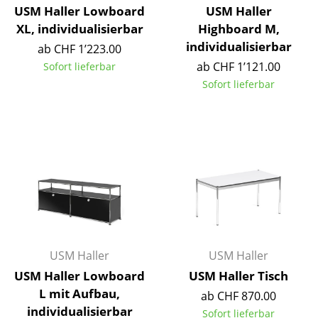
USM Haller Lowboard
USM Haller
Spiegel
XL, individualisierbar
Highboard M,
individualisierbar
Figuren & Miniaturen
ab CHF 1’223.00
ab CHF 1’121.00
Sofort lieferbar
Vasen
Sofort lieferbar
Tabletts
Büroutensilien
Aufbewahrungsboxen
Decken
Kissen
Teppiche
USM Haller
USM Haller
Vorhänge
USM Haller Lowboard
USM Haller Tisch
L mit Aufbau,
ab CHF 870.00
... alle Accessoires
individualisierbar
Sofort lieferbar