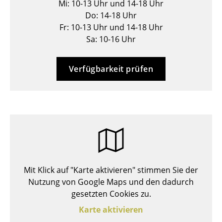
Mi: 10-13 Uhr und 14-18 Uhr
Hocker
Do: 14-18 Uhr
Fr: 10-13 Uhr und 14-18 Uhr
Bänke & Liegen
Sa: 10-16 Uhr
Sitzsäcke
Verfügbarkeit prüfen
Gartenstühle
Kinderstühle
Schaukelstühle
Bürodrehstühle
Konferenzstühle
Mit Klick auf "Karte aktivieren" stimmen Sie der
Bürosessel
Nutzung von Google Maps und den dadurch
Einzelteile
gesetzten Cookies zu.
Karte aktivieren
... alle Sitzmöbel