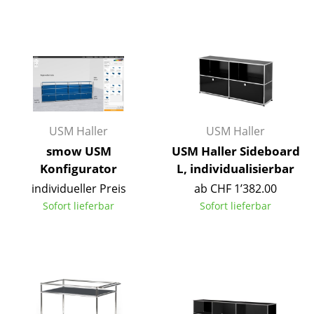
Kleinaufbewahrung
Einzelteile
... alle Aufbewahrungsmöbel
Licht
USM Haller
USM Haller
Hängeleuchten & Deckenleuchten
smow USM
USM Haller Sideboard
Tischleuchten
Konfigurator
L, individualisierbar
Schreibtischleuchten
individueller Preis
ab CHF 1’382.00
Sofort lieferbar
Sofort lieferbar
Stehleuchten & Leseleuchten
Bodenleuchten
Wandleuchten
Outdoor-Leuchten