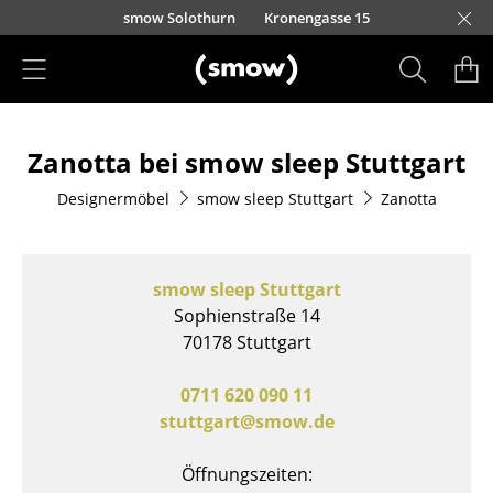
Direkt zum Inhalt
smow Solothurn
Kronengasse 15
Produkte
Zanotta bei smow sleep Stuttgart
Sitzmöbel
Designermöbel
smow sleep Stuttgart
Zanotta
Esszimmerstühle
Sofas
smow sleep Stuttgart
Sessel
Sophienstraße 14
70178 Stuttgart
Loungesessel
Stühle
0711 620 090 11
stuttgart@smow.de
Freischwinger
Öffnungszeiten:
Barhocker