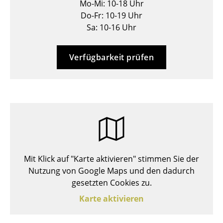
Mo-Mi: 10-18 Uhr
Hocker
Do-Fr: 10-19 Uhr
Sa: 10-16 Uhr
Bänke & Liegen
Sitzsäcke
Verfügbarkeit prüfen
Gartenstühle
Kinderstühle
Schaukelstühle
Bürodrehstühle
Konferenzstühle
Mit Klick auf "Karte aktivieren" stimmen Sie der
Nutzung von Google Maps und den dadurch
Bürosessel
gesetzten Cookies zu.
Einzelteile
Karte aktivieren
... alle Sitzmöbel