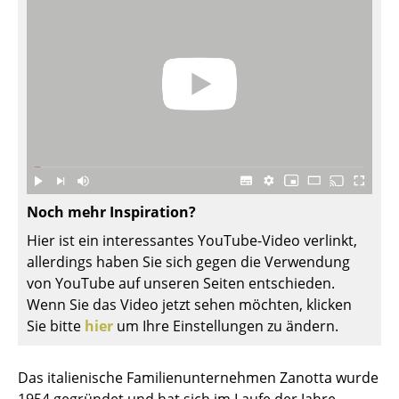
Büro
Arbeitsplatz
Management Büro
Konferenzraum
Empfang
Cafeteria
Noch mehr Inspiration?
Hier ist ein interessantes YouTube-Video verlinkt,
Branchenlösungen
allerdings haben Sie sich gegen die Verwendung
Sicheres Arbeiten
von YouTube auf unseren Seiten entschieden.
Wenn Sie das Video jetzt sehen möchten, klicken
Sie bitte
hier
um Ihre Einstellungen zu ändern.
Hersteller & Designer
Hersteller
Das italienische Familienunternehmen Zanotta wurde
1954 gegründet und hat sich im Laufe der Jahre