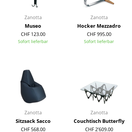
Kleinaufbewahrung
Einzelteile
Zanotta
Zanotta
Museo
Hocker Mezzadro
... alle Aufbewahrungsmöbel
CHF 123.00
CHF 995.00
Sofort lieferbar
Sofort lieferbar
Licht
Hängeleuchten & Deckenleuchten
Tischleuchten
Schreibtischleuchten
Stehleuchten & Leseleuchten
Bodenleuchten
Zanotta
Zanotta
Wandleuchten
Sitzsack Sacco
Couchtisch Butterfly
Outdoor-Leuchten
CHF 568.00
CHF 2’609.00