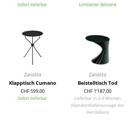
Sofort lieferbar
Limitierter Bestand
Akkuleuchten
... alle Leuchten
Betten
Doppelbetten
Einzelbetten
Stapelbetten
Zanotta
Zanotta
Kinderbetten
Klapptisch Cumano
Beistelltisch Tod
Nachttische & Bettzubehör
CHF 599.00
CHF 1’187.00
Sofort lieferbar
Lieferbar in 2-3 Wochen
... alle Betten
(Standardlieferaussage des
Herstellers)
Accessoires
Uhren