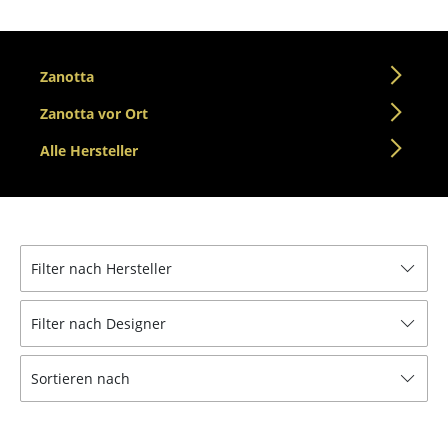
Tische
Esstische
Zanotta
Beistelltische
Zanotta vor Ort
Couchtische
Alle Hersteller
Schreibtische
Sekretäre & PC-Tische
Konferenztische
Filter nach Hersteller
Stehtische & Stehpulte
Filter nach Designer
Kindertische
Sortieren nach
Gartentische
Servierwagen