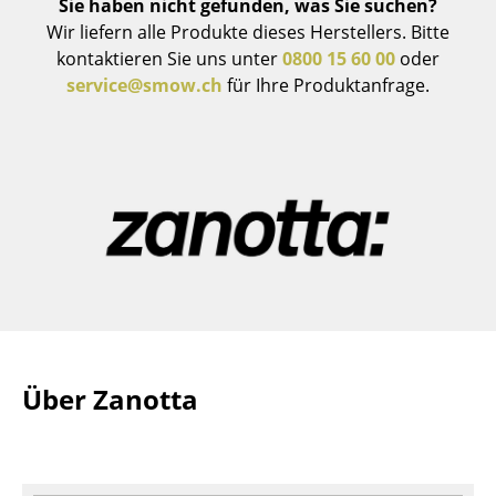
Sie haben nicht gefunden, was Sie suchen?
Wir liefern alle Produkte dieses Herstellers. Bitte
Räume
kontaktieren Sie uns unter
0800 15 60 00
oder
Zuhause
service@smow.ch
für Ihre Produktanfrage.
Wohnzimmer
Esszimmer
Schlafzimmer
Kinderzimmer
Arbeitszimmer
Diele
Badezimmer
Über Zanotta
Stauraum
Balkon & Garten