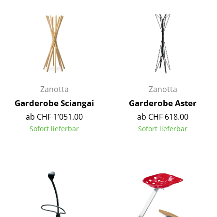
Einzelteile
... alle Tische
Aufbewahren
Regale & Schränke
Zanotta
Zanotta
Bücherregale
Garderobe Sciangai
Garderobe Aster
Wandregale
ab CHF 1’051.00
ab CHF 618.00
Sideboards & Kommoden
Sofort lieferbar
Sofort lieferbar
TV Möbel
Beistell- & Rollcontainer
Barmöbel
Garderoben