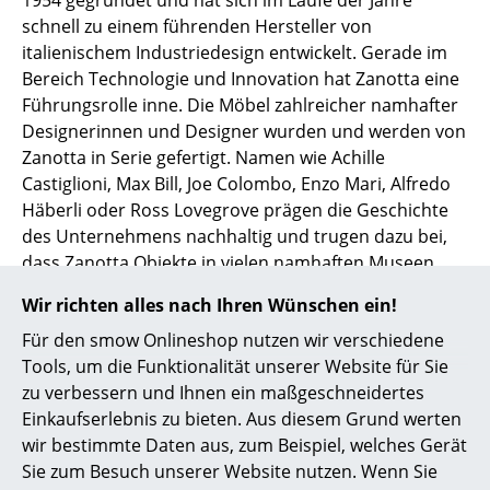
Artemide
schnell zu einem führenden Hersteller von
Cassina
italienischem Industriedesign entwickelt. Gerade im
Bereich Technologie und Innovation hat Zanotta eine
Fritz Hansen
Führungsrolle inne. Die Möbel zahlreicher namhafter
Designerinnen und Designer wurden und werden von
HAY
Zanotta in Serie gefertigt. Namen wie Achille
Knoll International
Castiglioni, Max Bill, Joe Colombo, Enzo Mari, Alfredo
Häberli oder Ross Lovegrove prägen die Geschichte
Louis Poulsen
des Unternehmens nachhaltig und trugen dazu bei,
dass Zanotta Objekte in vielen namhaften Museen
Muuto
und Ausstellungen weltweit vertreten sind.
Wir richten alles nach Ihren Wünschen ein!
Nils Holger Moormann
Charakteristisch für Zanottas Produktpalette ist auch,
Für den smow Onlineshop nutzen wir verschiedene
dass darin bis heute Produkte aus jeder Epoche
Richard Lampert
Tools, um die Funktionalität unserer Website für Sie
vertreten sind, vom absoluten Klassiker bis hin zu
zu verbessern und Ihnen ein maßgeschneidertes
ganz neuen Ideen. Dass Qualität und Nachhaltigkeit
Thonet
Einkaufserlebnis zu bieten. Aus diesem Grund werten
nicht nur leere Worthülsen sind, zeigt auch der
USM Haller
wir bestimmte Daten aus, zum Beispiel, welches Gerät
Umstand, dass Zanotta die Produktion komplett in
Sie zum Besuch unserer Website nutzen. Wenn Sie
Italien
hält und auch die Zulieferer aus der Region
Vitra