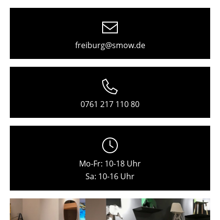
Freiburg
Hamburg
freiburg@smow.de
Hannover
Kempten
Köln
0761 217 110 80
Konstanz
Leipzig
Mainz
Mo-Fr: 10-18 Uhr
München
Sa: 10-16 Uhr
Nürnberg
Schwarzwald