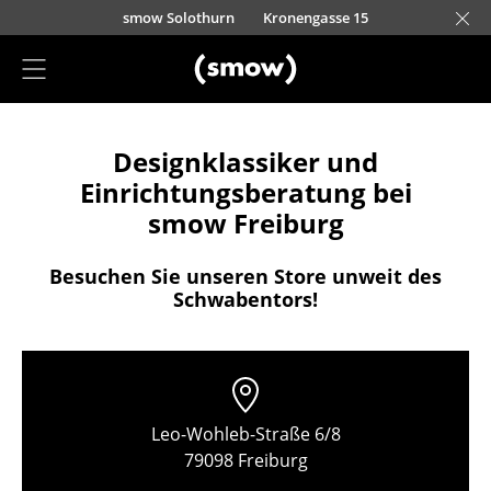
Direkt zum Inhalt
smow Solothurn
Kronengasse 15
Projektplanung
Designklassiker und
Einrichtungsberatung
Einrichtungsberatung bei
Referenzen
smow Freiburg
Stores
Besuchen Sie unseren Store unweit des
Schwabentors!
Berlin
Chemnitz
Düsseldorf
Leo-Wohleb-Straße 6/8
Essen
79098 Freiburg
Frankfurt