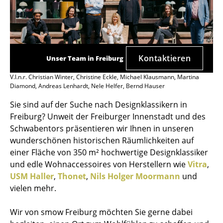
Kontaktieren
Unser Team in Freiburg
V.l.n.r. Christian Winter, Christine Eckle, Michael Klausmann, Martina
Diamond, Andreas Lenhardt, Nele Helfer, Bernd Hauser
Sie sind auf der Suche nach Designklassikern in
Freiburg? Unweit der Freiburger Innenstadt und des
Schwabentors präsentieren wir Ihnen in unseren
wunderschönen historischen Räumlichkeiten auf
einer Fläche von 350 m² hochwertige Designklassiker
und edle Wohnaccessoires von Herstellern wie
Vitra
,
USM Haller
,
Thonet
,
Nils Holger Moormann
und
vielen mehr.
Wir von smow Freiburg möchten Sie gerne dabei