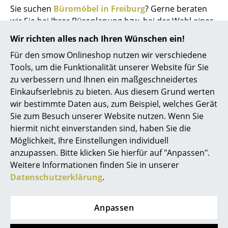
Sie suchen
Büromöbel in Freiburg
? Gerne beraten
wir Sie bei Ihrer Büroplanung bzw. bei der Wahl eines
bequemen Bürostuhls. Wollen Sie Ihr komplettes
Wir richten alles nach Ihren Wünschen ein!
Büro in Freiburg einrichten, begleitet Sie unser smow
Für den smow Onlineshop nutzen wir verschiedene
Team von der konzeptionellen Beratung und Planung
Tools, um die Funktionalität unserer Website für Sie
bis zur Umsetzung Ihrer neuen Arbeitswelt. Wir bieten
zu verbessern und Ihnen ein maßgeschneidertes
Ihnen darüber hinaus Soll-/Ist-Analysen, Kosten- bzw.
Einkaufserlebnis zu bieten. Aus diesem Grund werten
Budgetschätzungen sowie Planungsleistungen unter
wir bestimmte Daten aus, zum Beispiel, welches Gerät
Berücksichtigung der aktuellen Normen und
Sie zum Besuch unserer Website nutzen. Wenn Sie
Vorschriften.
hiermit nicht einverstanden sind, haben Sie die
Möglichkeit, Ihre Einstellungen individuell
Sie suchen EinrichtungsberaterInnen für
anzupassen. Bitte klicken Sie hierfür auf "Anpassen".
Inneneinrichtung in Freiburg? Bei smow entwickeln
Weitere Informationen finden Sie in unserer
wir aus Designklassikern und Wohnaccessoires
Datenschutzerklärung
.
individuelle Wohn- und Arbeitswelten. Ob Sie also Ihr
Büro oder Ihre Wohnung einrichten lassen wollen:
Wir sind Ihr Partner für passgenaue
Projektplanung
Anpassen
in Freiburg. Ist einmal die Entscheidung für Ihre neue