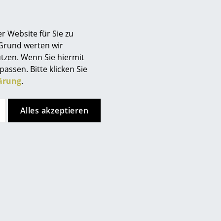
r Website für Sie zu
 Grund werten wir
tzen. Wenn Sie hiermit
USM Haller
USM Haller
passen. Bitte klicken Sie
M Haller Aktenregal
USM Haller
ärung
.
 individualisierbar
Druckercontainer
ab CHF 1’770.00
ab CHF 669.00
Alles akzeptieren
Sofort lieferbar
Sofort lieferbar
Neu