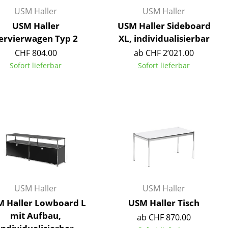
Empfang
USM Haller
USM Haller
Cafeteria
USM Haller
USM Haller Sideboard
Branchenlösungen
ervierwagen Typ 2
XL, individualisierbar
Sicheres Arbeiten
CHF 804.00
ab CHF 2’021.00
Sofort lieferbar
Sofort lieferbar
Das Original
USM Haller
USM Haller
 Haller Lowboard L
USM Haller Tisch
mit Aufbau,
ab CHF 870.00