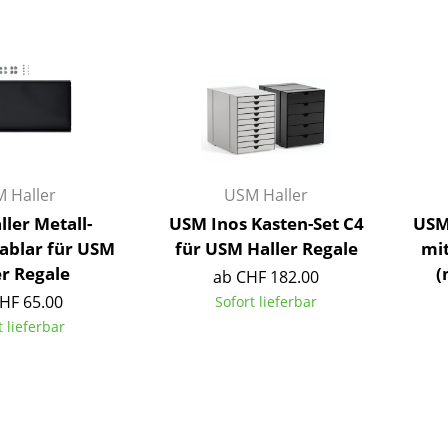
Farbwelten
Das Original
Geschenkideen
 Haller
USM Haller
ler Metall-
USM Inos Kasten-Set C4
USM 
ablar für USM
für USM Haller Regale
mit
er Regale
(
sch
ab CHF 182.00
 einen Blick
HF 65.00
Sofort lieferbar
t lieferbar
 eingeben