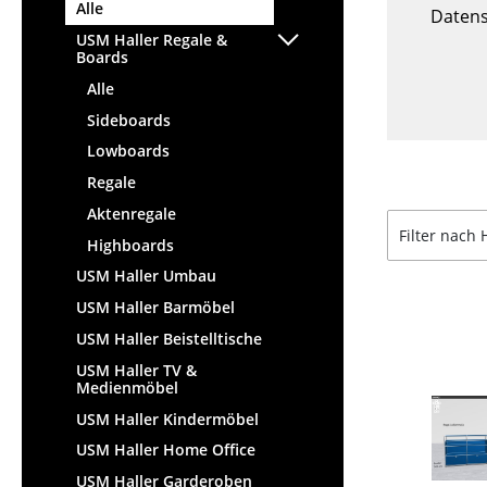
Stehpulte
Alle
Hocker
Datens
Kindertische
USM Haller Regale &
Bänke & Liegen
Boards
Gartentische
Sitzsäcke
Alle
Servierwagen
Gartenstühle
Sideboards
Einzelteile
Kinderstühle
Lowboards
... alle Tische
Schaukelstühle
Regale
Bürodrehstühle
Aktenregale
Konferenzstühle
Filter nach 
Highboards
Bürosessel
USM Haller Umbau
Einzelteile
USM Haller Barmöbel
... alle Sitzmöbel
USM Haller Beistelltische
USM Haller TV &
Medienmöbel
USM Haller Kindermöbel
USM Haller Home Office
USM Haller Garderoben