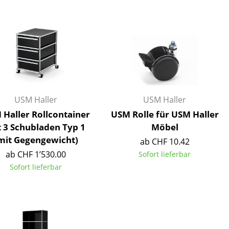
Unternehmen
Über uns
smow vor Ort
USM Haller
USM Haller
Jobs bei smow
Haller Rollcontainer
USM Rolle für USM Haller
Arbeiten bei smow
 3 Schubladen Typ 1
Möbel
mit Gegengewicht)
Newsletter
ab CHF 10.42
Presse
ab CHF 1’530.00
Sofort lieferbar
Sofort lieferbar
Impressum