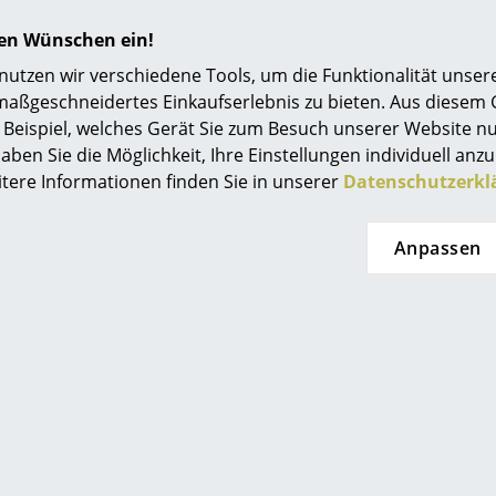
hren Wünschen ein!
tzen wir verschiedene Tools, um die Funktionalität unsere
maßgeschneidertes Einkaufserlebnis zu bieten. Aus diesem
Beispiel, welches Gerät Sie zum Besuch unserer Website nu
er on Top
USM Haller
aben Sie die Möglichkeit, Ihre Einstellungen individuell anzu
lage für USM
USM Inos Box
US
itere Informationen finden Sie in unserer
Datenschutzerkl
aller
M,
ab CHF 55.00
HF 102.00
Sofort lieferbar
Anpassen
t lieferbar