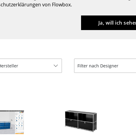
chutzerklärungen von Flowbox.
Barmöbel
Outdoor-Leuchten
Garderoben
Akkuleuchten
Ja, will ich sehe
Kleinaufbewahrung
... alle Leuchten
Einzelteile
... alle Aufbewahrungsmöbel
USM Haller Konfigurator
Hersteller
Filter nach Designer
Zuhause
Wohnzimmer
Esszimmer
Schlafzimmer