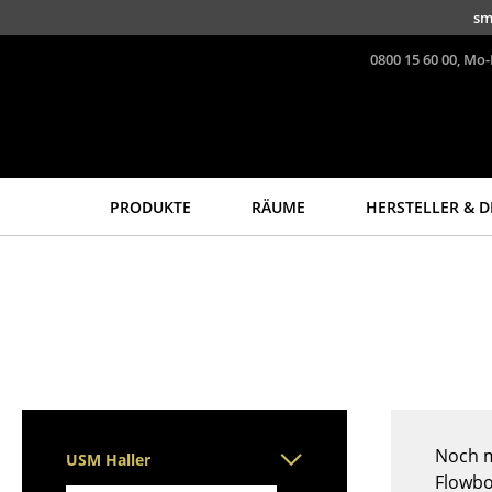
Direkt zum Inhalt
sm
0800 15 60 00, Mo-
PRODUKTE
RÄUME
HERSTELLER & D
Sitzmöbel
Tische
Esszimmerstühle
Esstische
Sofas
Beistelltische
Sessel
Couchtische
Loungesessel
Schreibtische
Stühle
Sekretäre & PC-Tische
Freischwinger
Konferenztische
Noch m
USM Haller
Barhocker
Stehtische &
Flowbo