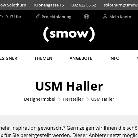
ow Solothurn
Kronengasse 15
032 622 55 52
solothurn@smow
Fr: 9-17 Uhr
Projektplanung
Mein Konto
ESIGNER
THEMEN
ANGEBOTE
INFO
Aufbewahren
Licht
USM Haller
Regale & Schränke
Hängeleuchten &
Deckenleuchten
Bücherregale
Tischleuchten
Designermöbel
Hersteller
USM Haller
Wandregale
Schreibtischleuchten
Sideboards &
Kommoden
Stehleuchten &
Leseleuchten
TV Möbel
ehr Inspiration gewünscht? Gern zeigen wir Ihnen die schön
Bodenleuchten
Beistell- &
x für Sie bereitgestellt werden. Dieser Anbieter setzt mögli
Rollcontainer
Wandleuchten