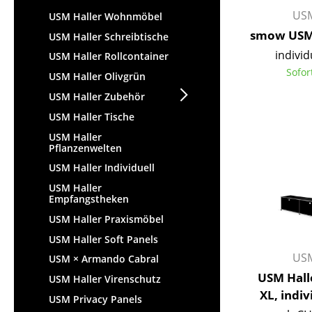
USM
USM Haller Wohnmöbel
smow USM 
USM Haller Schreibtische
individ
USM Haller Rollcontainer
Sofor
USM Haller Olivgrün
USM Haller Zubehör
USM Haller Tische
USM Haller
Pflanzenwelten
USM Haller Individuell
USM Haller
Empfangstheken
USM Haller Praxismöbel
USM Haller Soft Panels
USM
USM × Armando Cabral
USM Hall
USM Haller Virenschutz
XL, indiv
USM Privacy Panels