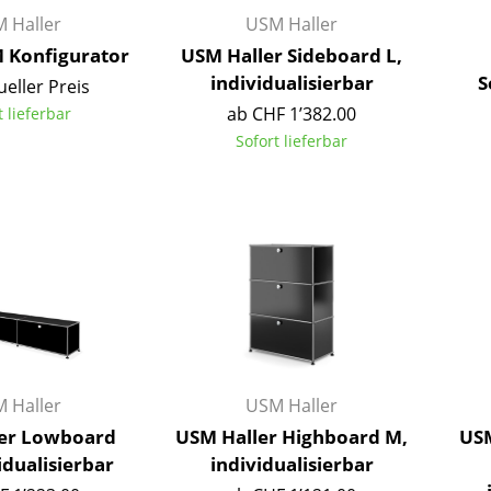
Kinderzimmer
 Haller
USM Haller
Arbeitszimmer
Konfigurator
USM Haller Sideboard L,
Diele
individualisierbar
S
ueller Preis
Badezimmer
ab CHF 1’382.00
t lieferbar
Stauraum
Sofort lieferbar
Balkon & Garten
Hersteller
Designer
Artemide
Alvar Aalto
Cassina
Arne Jacobsen
Fritz Hansen
Charles & Ray Eames
HAY
Eero Saarinen
Knoll International
Egon Eiermann
 Haller
USM Haller
Louis Poulsen
Eileen Gray
er Lowboard
USM Haller Highboard M,
USM
Muuto
Jean Prouvé
idualisierbar
individualisierbar
Nils Holger Moormann
Le Corbusier