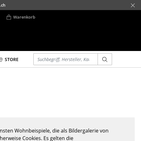
.ch
Warenkorb
Einen Suchbegriff eingeben
STORE
Betten
Accessoires
Doppelbetten
Uhren
Einzelbetten
Spiegel
Stapelbetten
Figuren & Miniaturen
Kinderbetten
Vasen
Nachttische &
Tabletts
Bettzubehör
Büroutensilien
sten Wohnbeispiele, die als Bildergalerie von
... alle Betten
Aufbewahrungsboxen
cherweise Cookies. Es gelten die