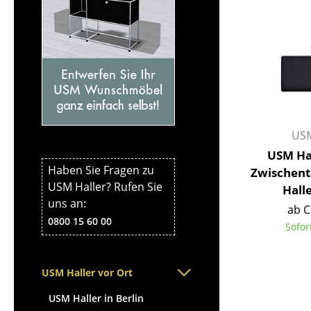
Service
Kontakt
Bezahlung
USM
Versand
USM Hal
Haben Sie Fragen zu
FAQ
Zwischent
USM Haller? Rufen Sie
Hall
Rückgabe & Umtau
uns an:
Unsere Vorteile auf
ab C
0800 15 60 00
Sofor
AGB
Datenschutz
USM Haller vor Ort
Einen Suchbegriff
USM Haller in Berlin