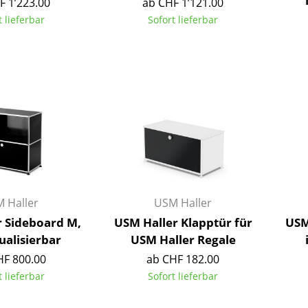
F 1’223.00
ab CHF 1’121.00
Richard Lampert
Ludwig Mies van der Rohe
t lieferbar
Sofort lieferbar
Thonet
Marcel Breuer
USM Haller
Philippe Starck
Vitra
Verner Panton
... alle Hersteller A-Z
... alle Designer A-Z
Neu bei smow
Inspiration
Special Editions
Designklassiker
Frauen im Design
 Haller
USM Haller
Bauhaus Design
r Sideboard M,
USM Haller Klapptür für
USM
Midcentury Design
ualisierbar
USM Haller Regale
Skandinavisches De
HF 800.00
ab CHF 182.00
Italienisches Design
t lieferbar
Sofort lieferbar
Nachhaltiges Desig
Natürliche Material