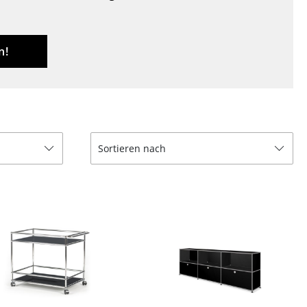
Decken
Kissen
Teppiche
n!
Vorhänge
... alle Accessoires
Sortieren nach
Büro
Arbeitsplatz
Management Büro
Konferenzraum