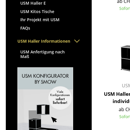
ab CH
USM Haller E
Sofor
USM Kitos Tische
Ihr Projekt mit USM
FAQs
USM Haller Informationen
USM Anfertigung nach
Maß
USM
USM Halle
individ
ab C
Sofor