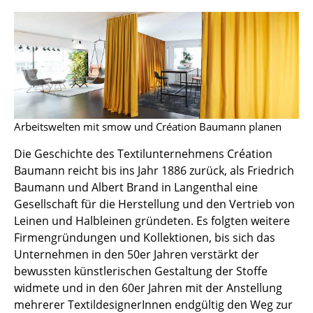
Hocker
Bänke & Liegen
Sitzsäcke
Gartenstühle
Arbeitswelten mit smow und Création Baumann planen
Kinderstühle
Die Geschichte des Textilunternehmens Création
Schaukelstühle
Baumann reicht bis ins Jahr 1886 zurück, als Friedrich
Bürodrehstühle
Baumann und Albert Brand in Langenthal eine
Gesellschaft für die Herstellung und den Vertrieb von
Konferenzstühle
Leinen und Halbleinen gründeten. Es folgten weitere
Firmengründungen und Kollektionen, bis sich das
Bürosessel
Unternehmen in den 50er Jahren verstärkt der
Einzelteile
bewussten künstlerischen Gestaltung der Stoffe
widmete und in den 60er Jahren mit der Anstellung
... alle Sitzmöbel
mehrerer TextildesignerInnen endgültig den Weg zur