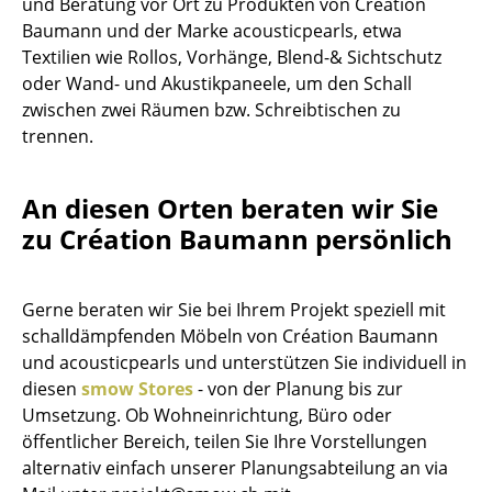
und Beratung vor Ort zu Produkten von Création
Einzelteile
Baumann und der Marke acousticpearls, etwa
Textilien wie Rollos, Vorhänge, Blend-& Sichtschutz
... alle Tische
oder Wand- und Akustikpaneele, um den Schall
zwischen zwei Räumen bzw. Schreibtischen zu
Aufbewahren
trennen.
Regale & Schränke
An diesen Orten beraten wir Sie
Bücherregale
zu Création Baumann persönlich
Wandregale
Sideboards & Kommoden
Gerne beraten wir Sie bei Ihrem Projekt speziell mit
schalldämpfenden Möbeln von Création Baumann
TV Möbel
und acousticpearls und unterstützen Sie individuell in
Beistell- & Rollcontainer
diesen
smow Stores
- von der Planung bis zur
Umsetzung. Ob Wohneinrichtung, Büro oder
Barmöbel
öffentlicher Bereich, teilen Sie Ihre Vorstellungen
alternativ einfach unserer Planungsabteilung an via
Garderoben