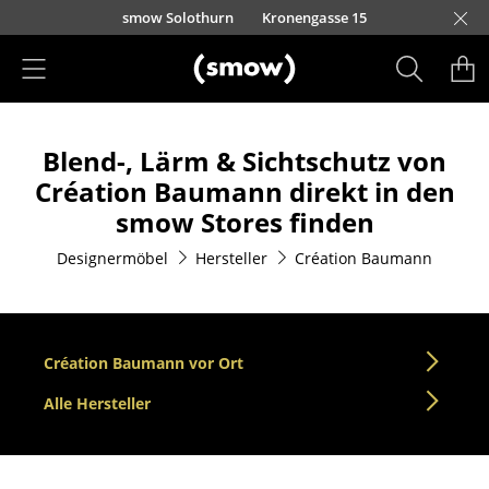
Direkt zum Inhalt
smow Solothurn
Kronengasse 15
Produkte
Blend-, Lärm & Sichtschutz von
Sitzmöbel
Création Baumann direkt in den
Esszimmerstühle
smow Stores finden
Sofas
Designermöbel
Hersteller
Création Baumann
Sessel
Loungesessel
Création Baumann vor Ort
Stühle
Alle Hersteller
Freischwinger
Barhocker