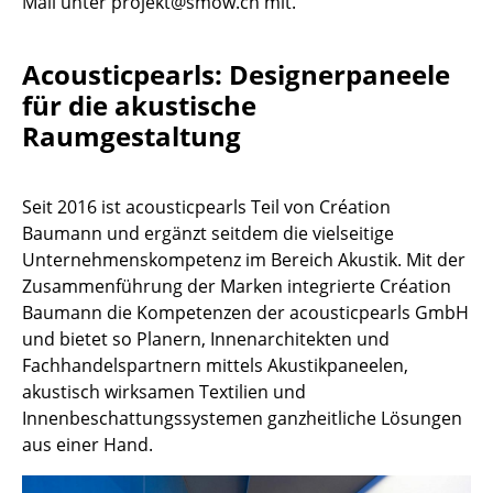
Mail unter projekt@smow.ch mit.
Kleinaufbewahrung
Einzelteile
Acousticpearls: Designerpaneele
für die akustische
... alle Aufbewahrungsmöbel
Raumgestaltung
Licht
Hängeleuchten & Deckenleuchten
Seit 2016 ist acousticpearls Teil von Création
Baumann und ergänzt seitdem die vielseitige
Tischleuchten
Unternehmenskompetenz im Bereich Akustik. Mit der
Zusammenführung der Marken integrierte Création
Schreibtischleuchten
Baumann die Kompetenzen der acousticpearls GmbH
Stehleuchten & Leseleuchten
und bietet so Planern, Innenarchitekten und
Fachhandelspartnern mittels Akustikpaneelen,
Bodenleuchten
akustisch wirksamen Textilien und
Innenbeschattungssystemen ganzheitliche Lösungen
Wandleuchten
aus einer Hand.
Outdoor-Leuchten