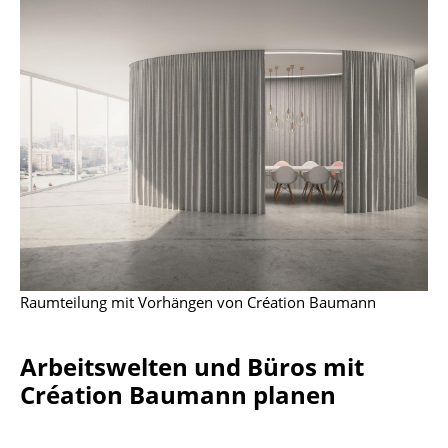
Artemide
Cassina
Fritz Hansen
HAY
Knoll International
Louis Poulsen
Muuto
Nils Holger Moormann
Raumteilung mit Vorhängen von Création Baumann
Richard Lampert
Thonet
Arbeitswelten und Büros mit
Création Baumann planen
USM Haller
Vitra