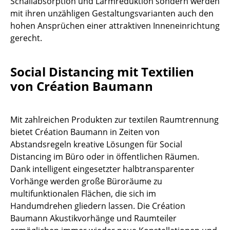
Schallabsorption und Lärmreduktion sondern werden
mit ihren unzähligen Gestaltungsvarianten auch den
Spiegel
hohen Ansprüchen einer attraktiven Inneneinrichtung
Figuren & Miniaturen
gerecht.
Vasen
Social Distancing mit Textilien
Tabletts
von Création Baumann
Büroutensilien
Aufbewahrungsboxen
Mit zahlreichen Produkten zur textilen Raumtrennung
bietet Création Baumann in Zeiten von
Decken
Abstandsregeln kreative Lösungen für Social
Distancing im Büro oder in öffentlichen Räumen.
Kissen
Dank intelligent eingesetzter halbtransparenter
Teppiche
Vorhänge werden große Büroräume zu
multifunktionalen Flächen, die sich im
Vorhänge
Handumdrehen gliedern lassen. Die Création
Baumann Akustikvorhänge und Raumteiler
... alle Accessoires