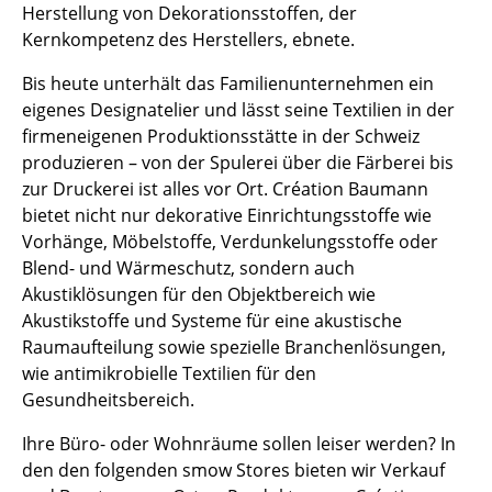
Herstellung von Dekorationsstoffen, der
Tische
Kernkompetenz des Herstellers, ebnete.
Esstische
Bis heute unterhält das Familienunternehmen ein
eigenes Designatelier und lässt seine Textilien in der
Beistelltische
firmeneigenen Produktionsstätte in der Schweiz
Couchtische
produzieren – von der Spulerei über die Färberei bis
zur Druckerei ist alles vor Ort. Création Baumann
Schreibtische
bietet nicht nur dekorative Einrichtungsstoffe wie
Vorhänge, Möbelstoffe, Verdunkelungsstoffe oder
Sekretäre & PC-Tische
Blend- und Wärmeschutz, sondern auch
Konferenztische
Akustiklösungen für den Objektbereich wie
Akustikstoffe und Systeme für eine akustische
Stehtische & Stehpulte
Raumaufteilung sowie spezielle Branchenlösungen,
wie antimikrobielle Textilien für den
Kindertische
Gesundheitsbereich.
Gartentische
Ihre Büro- oder Wohnräume sollen leiser werden? In
Servierwagen
den den folgenden smow Stores bieten wir Verkauf