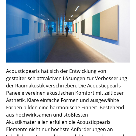
Akkuleuchten
... alle Leuchten
Betten
Doppelbetten
Einzelbetten
Stapelbetten
Acousticpearls hat sich der Entwicklung von
gestalterisch attraktiven Lösungen zur Verbesserung
Kinderbetten
der Raumakustik verschrieben. Die Acousticpearls
Paneele vereinen akustischen Komfort mit zeitloser
Nachttische & Bettzubehör
Ästhetik. Klare einfache Formen und ausgewählte
... alle Betten
Farben bilden eine harmonische Einheit. Bestehend
aus hochwirksamen und stoßfesten
Accessoires
Akustikmaterialien erfüllen die Acousticpearls
Elemente nicht nur höchste Anforderungen an
Uhren