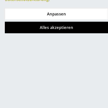
Service
Kontakt
Anpassen
Bezahlung
Alles akzeptieren
Versand
FAQ
Akustikvorhang Zetacoustic von Création Baumann
Rückgabe & Umtausch
Unsere Vorteile auf einen Blick
AGB
Datenschutz
Unternehmen
Über uns