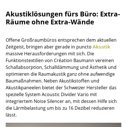
Büro
Akustiklösungen fürs Büro: Extra-
Räume ohne Extra-Wände
Arbeitsplatz
Management Büro
Offene Großraumbüros entsprechen dem aktuellen
Konferenzraum
Zeitgeist, bringen aber gerade in puncto
Akustik
massive Herausforderungen mit sich. Die
Empfang
Funktionstextilien von Création Baumann vereinen
Cafeteria
Schallabsorption, Schalldämmung und Ästhetik und
optimieren die Raumakustik ganz ohne aufwendige
Branchenlösungen
Baumaßnahmen. Neben Akustikstoffen und
Akustikpaneelen bietet der Schweizer Hersteller das
Sicheres Arbeiten
spezielle System Acoustic Divider Vario mit
integriertem Noise Silencer an, mit dessen Hilfe sich
Hersteller & Designer
die Lärmbelastung um bis zu 16 Dezibel reduzieren
lässt.
Hersteller