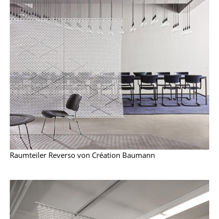
... alle Hersteller A-Z
Designer
Alvar Aalto
Arne Jacobsen
Charles & Ray Eames
Eero Saarinen
Egon Eiermann
Raumteiler Reverso von Création Baumann
Eileen Gray
Jean Prouvé
Le Corbusier
Ludwig Mies van der Rohe