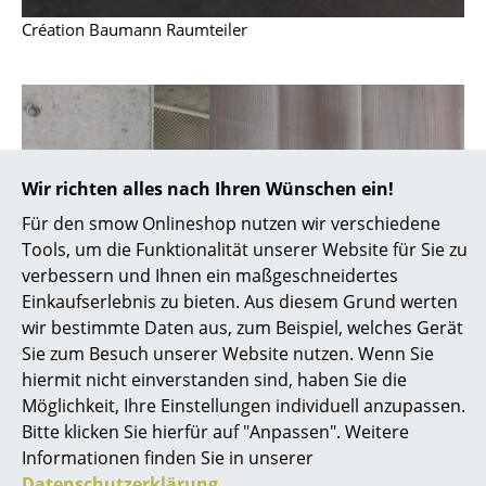
Bauhaus Design
Création Baumann Raumteiler
Midcentury Design
Skandinavisches Design
Italienisches Design
Nachhaltiges Design
Wir richten alles nach Ihren Wünschen ein!
Natürliche Materialien
Für den smow Onlineshop nutzen wir verschiedene
Tools, um die Funktionalität unserer Website für Sie zu
Farbwelten
verbessern und Ihnen ein maßgeschneidertes
Einkaufserlebnis zu bieten. Aus diesem Grund werten
Das Original
wir bestimmte Daten aus, zum Beispiel, welches Gerät
Geschenkideen
Sie zum Besuch unserer Website nutzen. Wenn Sie
hiermit nicht einverstanden sind, haben Sie die
Angebote
Möglichkeit, Ihre Einstellungen individuell anzupassen.
Bitte klicken Sie hierfür auf "Anpassen". Weitere
Info
Informationen finden Sie in unserer
Datenschutzerklärung
.