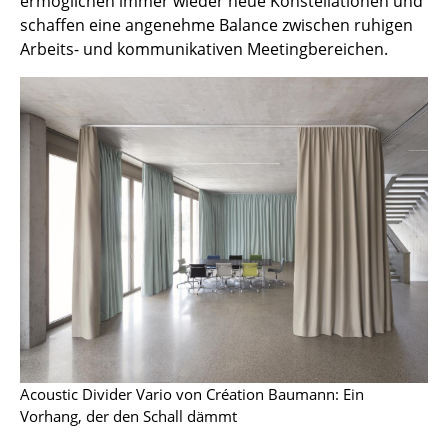
ermöglichen immer wieder neue Konstellationen und
schaffen eine angenehme Balance zwischen ruhigen
Räume
Arbeits- und kommunikativen Meetingbereichen.
Zuhause
Wohnzimmer
Esszimmer
Schlafzimmer
Kinderzimmer
Arbeitszimmer
Diele
Badezimmer
Stauraum
Acoustic Divider Vario von Création Baumann: Ein
Vorhang, der den Schall dämmt
Balkon & Garten