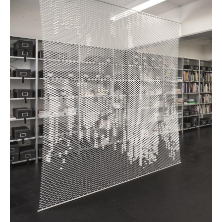
Marcel Breuer
Philippe Starck
Verner Panton
... alle Designer A-Z
Themen
Neu bei smow
Inspiration
Special Editions
Designklassiker
Frauen im Design