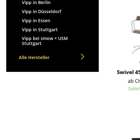
Stehpulte
Vipp in Berlin
Hocker
Kindertische
Vipp in Düsseldorf
Bänke & Liegen
Gartentische
Vipp in Essen
Sitzsäcke
Servierwagen
Vipp in Stuttgart
Gartenstühle
Einzelteile
Vipp bei smow × USM
Kinderstühle
Stuttgart
... alle Tische
Schaukelstühle
Bürodrehstühle
Alle Hersteller
Konferenzstühle
Swivel 4
Bürosessel
ab C
Einzelteile
Sofor
... alle Sitzmöbel