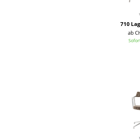
710 Lag
ab C
Sofor