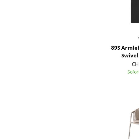
89S Armle
Swivel
CH
Sofor