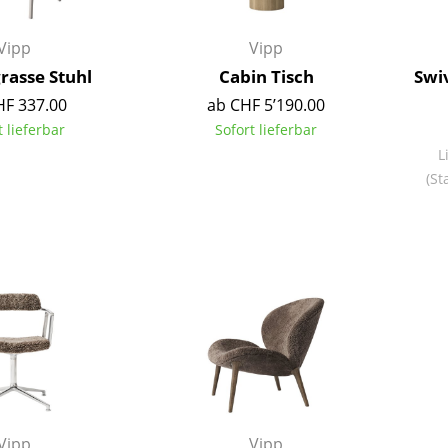
Richard Lampert
Ludwig Mies van der Rohe
Thonet
Marcel Breuer
Vipp
Vipp
USM Haller
Philippe Starck
rasse Stuhl
Cabin Tisch
Swi
Vitra
Verner Panton
HF 337.00
ab CHF 5’190.00
... alle Hersteller A-Z
... alle Designer A-Z
t lieferbar
Sofort lieferbar
L
Neu bei smow
(St
Inspiration
Special Editions
Designklassiker
Frauen im Design
Bauhaus Design
Midcentury Design
Skandinavisches De
Italienisches Design
Nachhaltiges Desig
Natürliche Material
Vipp
Vipp