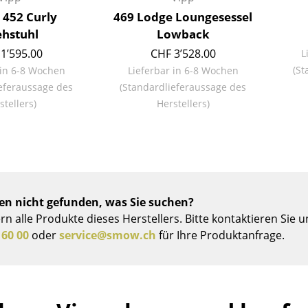
Farbwelten
 452 Curly
469 Lodge Loungesessel
hstuhl
Lowback
Das Original
1’595.00
CHF 3’528.00
L
Geschenkideen
(St
 in 6-8 Wochen
Lieferbar in 6-8 Wochen
eferaussage des
(Standardlieferaussage des
stellers)
Herstellers)
sch
en nicht gefunden, was Sie suchen?
 einen Blick
ern alle Produkte dieses Herstellers. Bitte kontaktieren Sie 
 60 00
oder
service@smow.ch
für Ihre Produktanfrage.
 eingeben