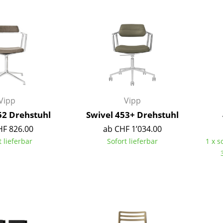
Barmöbel
Outdoor-Leuchten
Garderoben
Akkuleuchten
Kleinaufbewahrung
... alle Leuchten
Einzelteile
... alle Aufbewahrungsmöbel
USM Haller Konfigurator
Vipp
Vipp
52 Drehstuhl
Swivel 453+ Drehstuhl
HF 826.00
ab CHF 1’034.00
t lieferbar
Sofort lieferbar
1 x s
Zuhause
Wohnzimmer
Esszimmer
Schlafzimmer