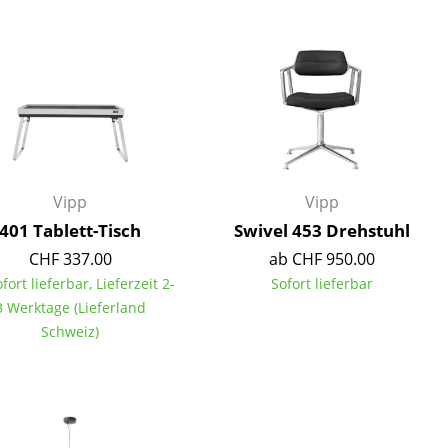
Decken
Kissen
Teppiche
Vorhänge
... alle Accessoires
Vipp
Vipp
401 Tablett-Tisch
Swivel 453 Drehstuhl
CHF 337.00
ab CHF 950.00
ofort lieferbar, Lieferzeit 2-
Sofort lieferbar
3 Werktage (Lieferland
Schweiz)
Büro
Arbeitsplatz
Management Büro
Konferenzraum