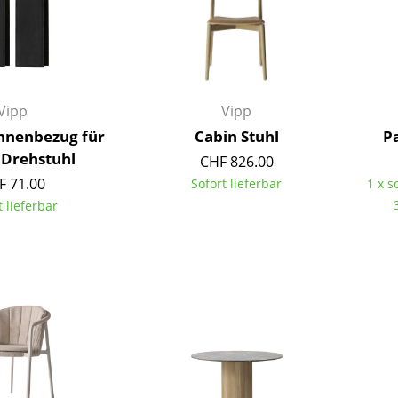
Kinderzimmer
Arbeitszimmer
Diele
Badezimmer
Vipp
Vipp
Stauraum
Balkon & Garten
hnenbezug für
Cabin Stuhl
P
 Drehstuhl
CHF 826.00
Hersteller
Designer
F 71.00
Sofort lieferbar
1 x s
t lieferbar
Artemide
Alvar Aalto
Cassina
Arne Jacobsen
Fritz Hansen
Charles & Ray Eames
HAY
Eero Saarinen
Knoll International
Egon Eiermann
Louis Poulsen
Eileen Gray
Muuto
Jean Prouvé
Nils Holger Moormann
Le Corbusier