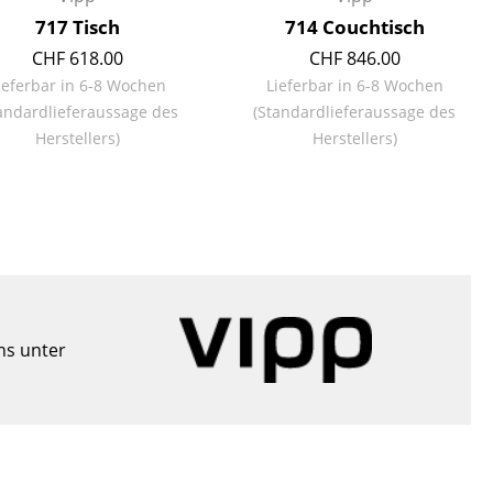
717 Tisch
714 Couchtisch
CHF 618.00
CHF 846.00
ieferbar in 6-8 Wochen
Lieferbar in 6-8 Wochen
andardlieferaussage des
(Standardlieferaussage des
Unternehmen
Herstellers)
Herstellers)
Über uns
smow vor Ort
Jobs bei smow
Arbeiten bei smow
Newsletter
Presse
uns unter
Impressum