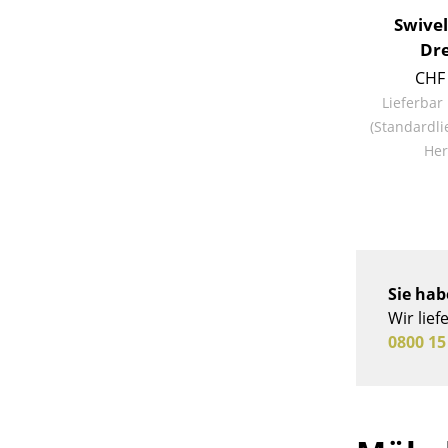
Swivel
Dre
CHF 
Lieferbar
Service
(Standardli
Her
Kontakt
Bezahlung
Versand
FAQ
Rückgabe & Umtau
Sie hab
Unsere Vorteile auf
Wir lief
AGB
0800 15
Datenschutz
Einen Suchbegriff