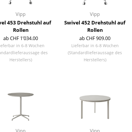
Vipp
Vipp
vel 453 Drehstuhl auf
Swivel 452 Drehstuhl auf
Rollen
Rollen
ab CHF 1’034.00
ab CHF 909.00
ieferbar in 6-8 Wochen
Lieferbar in 6-8 Wochen
andardlieferaussage des
(Standardlieferaussage des
Herstellers)
Herstellers)
sign
n
ien
Vipp
Vipp