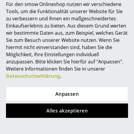
Für den smow Onlineshop nutzen wir verschiedene
Marcel Breuer
Tools, um die Funktionalität unserer Website für Sie
zu verbessern und Ihnen ein maßgeschneidertes
Philippe Starck
Die Vitrine Haze ist eines der Signature-Produkte von Ferm
Einkaufserlebnis zu bieten. Aus diesem Grund werten
Living und gehört zur Haze Kollektion
wir bestimmte Daten aus, zum Beispiel, welches Gerät
Verner Panton
Sie zum Besuch unserer Website nutzen. Wenn Sie
... alle Designer A-Z
hiermit nicht einverstanden sind, haben Sie die
Möglichkeit, Ihre Einstellungen individuell
anzupassen. Bitte klicken Sie hierfür auf "Anpassen".
Themen
Weitere Informationen finden Sie in unserer
Neu bei smow
Datenschutzerklärung
.
Inspiration
Anpassen
Special Editions
Designklassiker
Alles akzeptieren
Frauen im Design