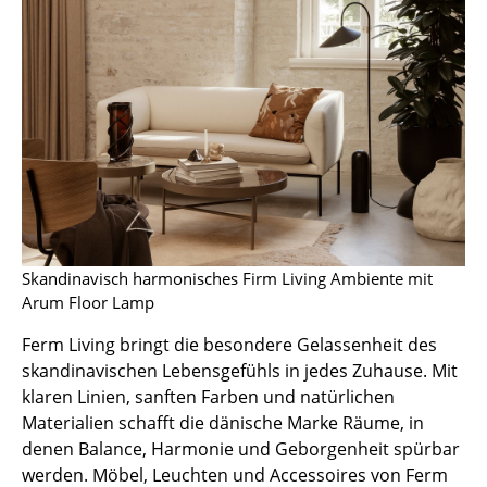
Spiegel
Figuren & Miniaturen
Vasen
Tabletts
Büroutensilien
Aufbewahrungsboxen
Skandinavisch harmonisches Firm Living Ambiente mit
Decken
Arum Floor Lamp
Kissen
Ferm Living bringt die besondere Gelassenheit des
skandinavischen Lebensgefühls in jedes Zuhause. Mit
Teppiche
klaren Linien, sanften Farben und natürlichen
Vorhänge
Materialien schafft die dänische Marke Räume, in
denen Balance, Harmonie und Geborgenheit spürbar
... alle Accessoires
werden. Möbel, Leuchten und Accessoires von Ferm