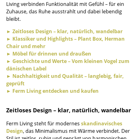
Living verbinden Funktionalität mit Gefühl – für ein
Räume
Zuhause, das Ruhe ausstrahlt und dabei lebendig
bleibt.
Zuhause
► Zeitloses Design – klar, natürlich, wandelbar
Wohnzimmer
► Klassiker und Highlights – Plant Box, Herman
Chair und mehr
Esszimmer
► Möbel für drinnen und draußen
Schlafzimmer
► Geschichte und Werte – Vom kleinen Vogel zum
dänischen Label
Kinderzimmer
► Nachhaltigkeit und Qualität – langlebig, fair,
geprüft
Arbeitszimmer
► Ferm Living entdecken und kaufen
Diele
Badezimmer
Zeitloses Design – klar, natürlich, wandelbar
Stauraum
Ferm Living steht für modernes
skandinavisches
Design
, das Minimalismus mit Wärme verbindet. Der
Balkon & Garten
Stil ist zeitlos, ruhig und geprägt von harmonischen