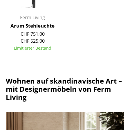
Akkuleuchten
... alle Leuchten
Ferm Living
Arum Stehleuchte
Betten
CHF 751.00
CHF 525.00
Doppelbetten
Limitierter Bestand
Einzelbetten
Stapelbetten
Kinderbetten
Wohnen auf skandinavische Art –
mit Designermöbeln von Ferm
Nachttische & Bettzubehör
Living
... alle Betten
Accessoires
Uhren