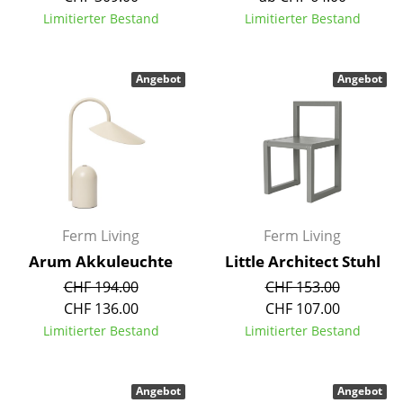
Einzelteile
Limitierter Bestand
Limitierter Bestand
... alle Tische
Angebot
Angebot
Aufbewahren
Regale & Schränke
Bücherregale
Wandregale
Ferm Living
Ferm Living
Sideboards & Kommoden
Arum Akkuleuchte
Little Architect Stuhl
TV Möbel
CHF 194.00
CHF 153.00
CHF 136.00
CHF 107.00
Beistell- & Rollcontainer
Limitierter Bestand
Limitierter Bestand
Barmöbel
Garderoben
Angebot
Angebot