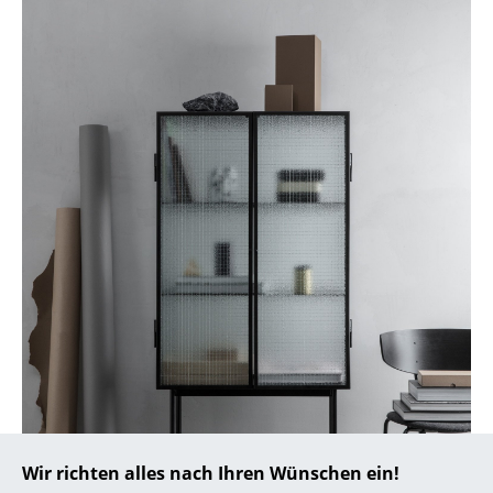
... alle Hersteller A-Z
Designer
Alvar Aalto
Arne Jacobsen
Charles & Ray Eames
Eero Saarinen
Egon Eiermann
Eileen Gray
Jean Prouvé
Le Corbusier
Wir richten alles nach Ihren Wünschen ein!
Ludwig Mies van der Rohe