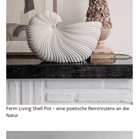
Artemide
Cassina
Fritz Hansen
HAY
Knoll International
Louis Poulsen
Muuto
Nils Holger Moormann
Richard Lampert
Ferm Living Shell Pot – eine poetische Reminiszens an die
Thonet
Natur
USM Haller
Vitra