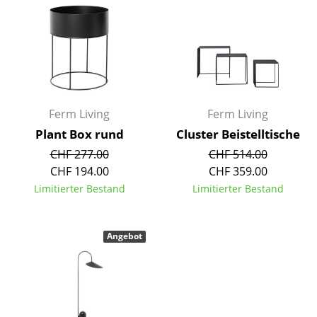
Kleinaufbewahrung
Einzelteile
... alle Aufbewahrungsmöbel
Licht
Ferm Living
Ferm Living
Hängeleuchten & Deckenleuchten
Plant Box rund
Cluster Beistelltische
CHF 277.00
CHF 514.00
Tischleuchten
CHF 194.00
CHF 359.00
Schreibtischleuchten
Limitierter Bestand
Limitierter Bestand
Stehleuchten & Leseleuchten
Angebot
Bodenleuchten
Wandleuchten
Outdoor-Leuchten