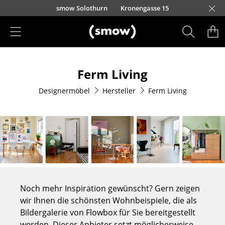
Direkt zum Inhalt
smow Solothurn
Kronengasse 15
Produkte
Ferm Living
Sitzmöbel
Designermöbel
Hersteller
Ferm Living
Esszimmerstühle
Sofas
Sessel
Loungesessel
Stühle
Noch mehr Inspiration gewünscht? Gern zeigen
Freischwinger
wir Ihnen die schönsten Wohnbeispiele, die als
Bildergalerie von Flowbox für Sie bereitgestellt
Barhocker
werden. Dieser Anbieter setzt möglicherweise