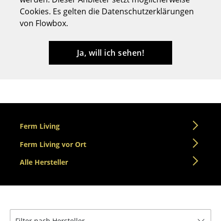
Cookies. Es gelten die Datenschutzerklärungen
Hocker
von Flowbox.
Bänke & Liegen
Sitzsäcke
Ja, will ich sehen!
Gartenstühle
Kinderstühle
Schaukelstühle
Ferm Living
Bürodrehstühle
Ferm Living vor Ort
Konferenzstühle
Alle Hersteller
Bürosessel
Einzelteile
... alle Sitzmöbel
Filter nach Hersteller