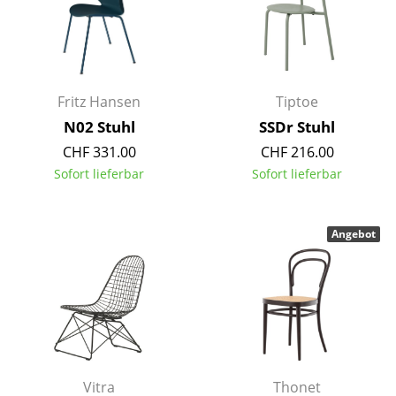
Räume
Zuhause
Wohnzimmer
Fritz Hansen
Tiptoe
N02 Stuhl
SSDr Stuhl
Esszimmer
CHF 331.00
CHF 216.00
Schlafzimmer
Sofort lieferbar
Sofort lieferbar
Kinderzimmer
Angebot
Arbeitszimmer
Diele
Badezimmer
Stauraum
Balkon & Garten
Vitra
Thonet