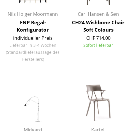
Einzelteile
Nils Holger Moormann
Carl Hansen & Søn
... alle Tische
FNP Regal-
CH24 Wishbone Chair
Konfigurator
Soft Colours
Aufbewahren
individueller Preis
CHF 714.00
Regale & Schränke
Lieferbar in 3-4 Wochen
Sofort lieferbar
(Standardlieferaussage des
Bücherregale
Herstellers)
Wandregale
Sideboards & Kommoden
TV Möbel
Beistell- & Rollcontainer
Barmöbel
Garderoben
Midgard
Kartell