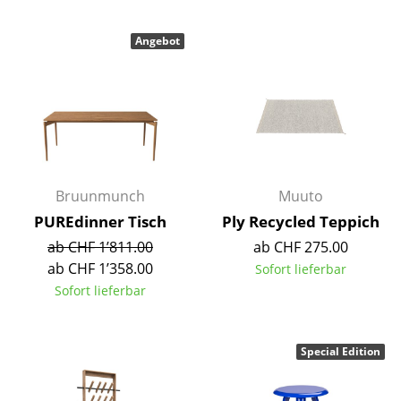
Akkuleuchten
Angebot
... alle Leuchten
Betten
Doppelbetten
Einzelbetten
Bruunmunch
Muuto
Stapelbetten
PUREdinner Tisch
Ply Recycled Teppich
Kinderbetten
ab CHF 1’811.00
ab CHF 275.00
ab CHF 1’358.00
Sofort lieferbar
Nachttische & Bettzubehör
Sofort lieferbar
... alle Betten
Special Edition
Accessoires
Uhren