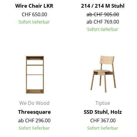
Wire Chair LKR
214 / 214 M Stuhl
Büro
CHF 650.00
ab CHF 905.00
ab CHF 769.00
Sofort lieferbar
Arbeitsplatz
Sofort lieferbar
Management Büro
Konferenzraum
Empfang
Cafeteria
Branchenlösungen
Sicheres Arbeiten
We Do Wood
Tiptoe
Threesquare
SSD Stuhl, Holz
Hersteller & Designer
ab CHF 296.00
CHF 367.00
Hersteller
Sofort lieferbar
Sofort lieferbar