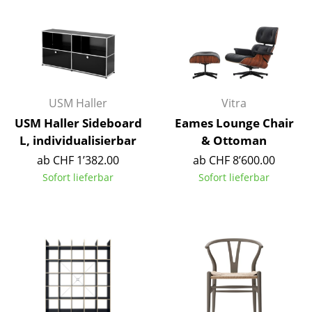
Tische
Esstische
Beistelltische
Couchtische
USM Haller
Vitra
USM Haller Sideboard
Eames Lounge Chair
Schreibtische
L, individualisierbar
& Ottoman
Sekretäre & PC-Tische
ab CHF 1’382.00
ab CHF 8’600.00
Sofort lieferbar
Sofort lieferbar
Konferenztische
Stehtische & Stehpulte
Kindertische
Gartentische
Servierwagen