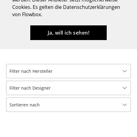
Cookies. Es gelten die Datenschutzerklärungen
Hocker
von Flowbox.
Bänke & Liegen
Sitzsäcke
Ja, will ich sehen!
Gartenstühle
Kinderstühle
Schaukelstühle
Filter nach Hersteller
Bürodrehstühle
Filter nach Designer
Konferenzstühle
Sortieren nach
Bürosessel
Einzelteile
... alle Sitzmöbel