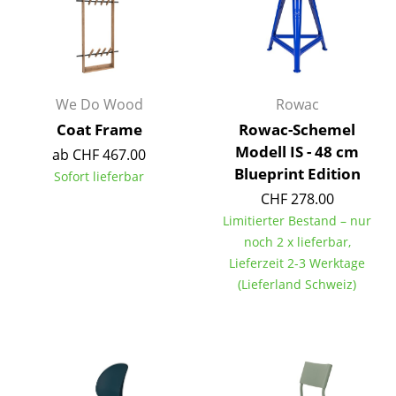
Spiegel
Figuren & Miniaturen
Vasen
We Do Wood
Rowac
Coat Frame
Rowac-Schemel
Tabletts
Modell IS - 48 cm
ab CHF 467.00
Büroutensilien
Blueprint Edition
Sofort lieferbar
CHF 278.00
Aufbewahrungsboxen
Limitierter Bestand – nur
Decken
noch 2 x lieferbar,
Lieferzeit 2-3 Werktage
Kissen
(Lieferland Schweiz)
Teppiche
Vorhänge
... alle Accessoires