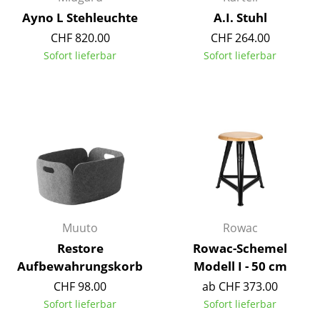
Kleinaufbewahrung
Ayno L Stehleuchte
A.I. Stuhl
CHF 820.00
CHF 264.00
Einzelteile
Sofort lieferbar
Sofort lieferbar
... alle Aufbewahrungsmöbel
Licht
Hängeleuchten & Deckenleuchten
Tischleuchten
Schreibtischleuchten
Stehleuchten & Leseleuchten
Muuto
Rowac
Bodenleuchten
Restore
Rowac-Schemel
Aufbewahrungskorb
Modell I - 50 cm
Wandleuchten
CHF 98.00
ab CHF 373.00
Outdoor-Leuchten
Sofort lieferbar
Sofort lieferbar