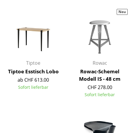
Artemide
Cassina
Neu
Fritz Hansen
HAY
Knoll International
Louis Poulsen
Tiptoe
Rowac
Tiptoe Esstisch Lobo
Rowac-Schemel
Muuto
Modell IS - 48 cm
ab CHF 613.00
Nils Holger Moormann
CHF 278.00
Sofort lieferbar
Sofort lieferbar
Richard Lampert
Thonet
USM Haller
Vitra