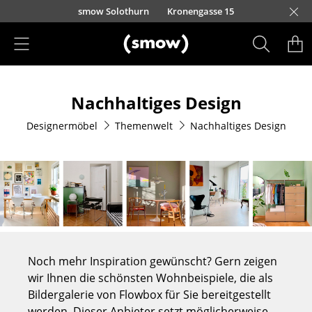
Direkt zum Inhalt
smow Solothurn
Kronengasse 15
Produkte
Nachhaltiges Design
Sitzmöbel
Designermöbel
Themenwelt
Nachhaltiges Design
Esszimmerstühle
Sofas
Sessel
Loungesessel
Stühle
Noch mehr Inspiration gewünscht? Gern zeigen
Freischwinger
wir Ihnen die schönsten Wohnbeispiele, die als
Bildergalerie von Flowbox für Sie bereitgestellt
Barhocker
werden. Dieser Anbieter setzt möglicherweise