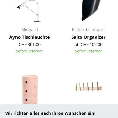
... alle Hersteller A-Z
Designer
Midgard
Richard Lampert
Alvar Aalto
Ayno Tischleuchte
Salto Organizer
Arne Jacobsen
CHF 301.00
ab CHF 102.00
Sofort lieferbar
Sofort lieferbar
Charles & Ray Eames
Eero Saarinen
Egon Eiermann
Eileen Gray
Jean Prouvé
Le Corbusier
Wir richten alles nach Ihren Wünschen ein!
Kartell
We Do Wood
Ludwig Mies van der Rohe