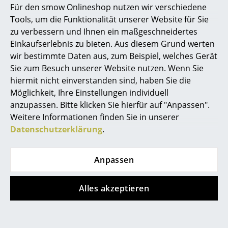
Für den smow Onlineshop nutzen wir verschiedene
Componibili Bio
Reces Garderobe
Marcel Breuer
Tools, um die Funktionalität unserer Website für Sie
Container rund 3
ab CHF 213.00
zu verbessern und Ihnen ein maßgeschneidertes
Fächer
Sofort lieferbar
Philippe Starck
Einkaufserlebnis zu bieten. Aus diesem Grund werten
CHF 250.00
wir bestimmte Daten aus, zum Beispiel, welches Gerät
Verner Panton
Sofort lieferbar
Sie zum Besuch unserer Website nutzen. Wenn Sie
... alle Designer A-Z
hiermit nicht einverstanden sind, haben Sie die
Möglichkeit, Ihre Einstellungen individuell
anzupassen. Bitte klicken Sie hierfür auf "Anpassen".
Themen
Weitere Informationen finden Sie in unserer
Neu bei smow
Datenschutzerklärung
.
Inspiration
Anpassen
Special Editions
Vitra
Tiptoe
Designklassiker
Alles akzeptieren
Mikado Armlehnstuhl
Lou Hocker,
Frauen im Design
recycelter Kunststoff
ab CHF 929.00
CHF 206.00
Sofort lieferbar