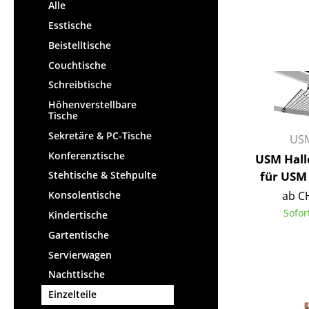
Stehpulte
Alle
Hocker
Kindertische
Esstische
Bänke & Liegen
Gartentische
Beistelltische
Sitzsäcke
Servierwagen
Couchtische
Gartenstühle
Einzelteile
Schreibtische
Kinderstühle
... alle Tische
Höhenverstellbare
Schaukelstühle
Tische
Bürodrehstühle
Sekretäre & PC-Tische
USM
Konferenzstühle
Konferenztische
USM Hall
Bürosessel
für USM 
Stehtische & Stehpulte
Einzelteile
ab C
Konsolentische
... alle Sitzmöbel
Sofor
Kindertische
Gartentische
Servierwagen
Nachttische
Einzelteile