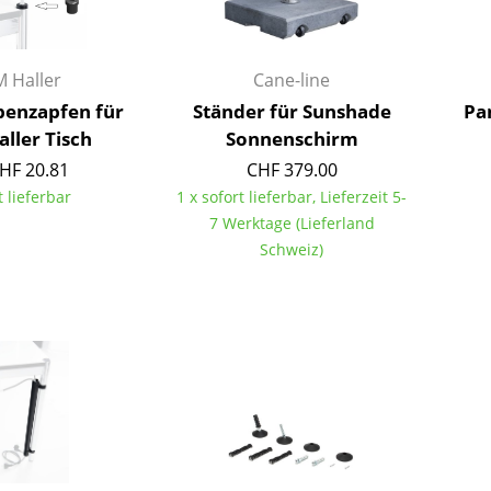
Farbwelten
Das Original
 Haller
Cane-line
Geschenkideen
enzapfen für
Ständer für Sunshade
Pa
ller Tisch
Sonnenschirm
HF 20.81
CHF 379.00
t lieferbar
1 x sofort lieferbar, Lieferzeit 5-
7 Werktage (Lieferland
Schweiz)
sch
 einen Blick
 eingeben