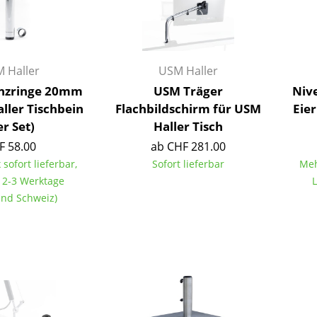
Richard Lampert
Ludwig Mies van der Rohe
Thonet
Marcel Breuer
USM Haller
Philippe Starck
Vitra
Verner Panton
 Haller
USM Haller
... alle Hersteller A-Z
... alle Designer A-Z
nzringe 20mm
USM Träger
Nive
ller Tischbein
Flachbildschirm für USM
Eie
Neu bei smow
er Set)
Haller Tisch
Inspiration
F 58.00
ab CHF 281.00
Special Editions
 sofort lieferbar,
Sofort lieferbar
Meh
Designklassiker
t 2-3 Werktage
L
Frauen im Design
land Schweiz)
Bauhaus Design
Midcentury Design
Skandinavisches De
Italienisches Design
Nachhaltiges Desig
Natürliche Material