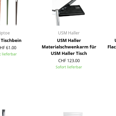
Kinderzimmer
Arbeitszimmer
Diele
Badezimmer
Stauraum
iptoe
USM Haller
Balkon & Garten
 Tischbein
USM Haller
Materialschwenkarm für
Fla
HF 61.00
Hersteller
Designer
USM Haller Tisch
t lieferbar
CHF 123.00
Artemide
Alvar Aalto
Sofort lieferbar
Cassina
Arne Jacobsen
Fritz Hansen
Charles & Ray Eames
HAY
Eero Saarinen
Knoll International
Egon Eiermann
Louis Poulsen
Eileen Gray
Muuto
Jean Prouvé
Nils Holger Moormann
Le Corbusier