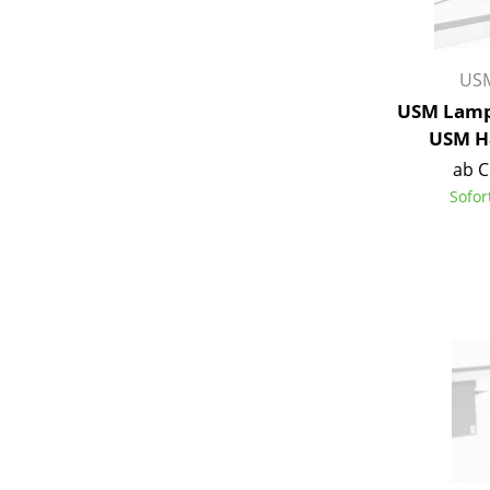
USM
USM Lamp
Service
USM Ha
ab C
Kontakt
Sofor
Bezahlung
Versand
FAQ
Rückgabe & Umtau
Unsere Vorteile auf
AGB
Datenschutz
Einen Suchbegriff