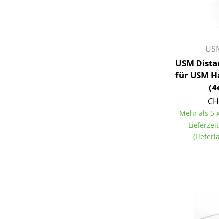
USM
USM Dista
für USM Ha
(4
CH
Mehr als 5 x
Lieferzei
(Liefer