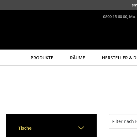
Direkt zum Inhalt
sm
0800 15 60 00, Mo-
PRODUKTE
RÄUME
HERSTELLER & D
Sitzmöbel
Tische
Esszimmerstühle
Esstische
Sofas
Beistelltische
Sessel
Couchtische
Loungesessel
Schreibtische
Stühle
Sekretäre & PC-Tische
Filter nach 
Freischwinger
Konferenztische
Tische
Barhocker
Stehtische &