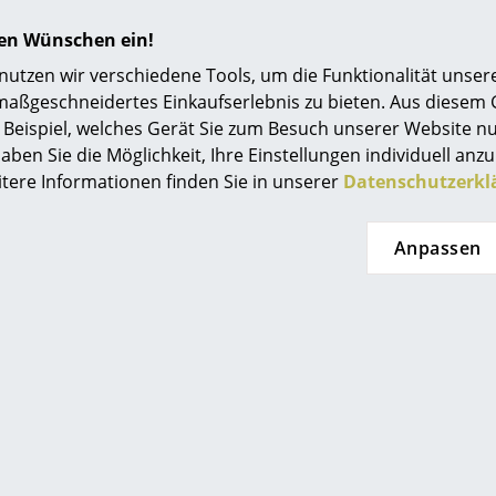
 Haller
Richard Lampert
hren Wünschen ein!
lführung zu
Befestigungssatz für
USM
tzen wir verschiedene Tools, um die Funktionalität unsere
er Tischbein
Eiermann Tischgestelle
maßgeschneidertes Einkaufserlebnis zu bieten. Aus diesem
F 37.54
CHF 16.63
Beispiel, welches Gerät Sie zum Besuch unserer Website nu
 sofort lieferbar,
Mehr als 5 x sofort lieferbar,
aben Sie die Möglichkeit, Ihre Einstellungen individuell anzu
t 2-3 Werktage
Lieferzeit 2-3 Werktage
itere Informationen finden Sie in unserer
Datenschutzerkl
land Schweiz)
(Lieferland Schweiz)
Anpassen
rd Lampert
Richard Lampert
pfen (1 Satz)
Niveauausgleichssatz für