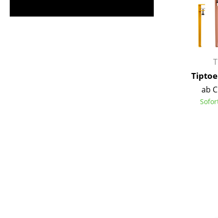
T
Tiptoe
ab C
Sofor