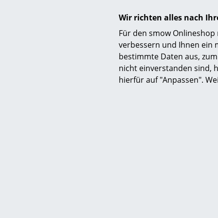
USM
Wir richten alles nach I
USM Kabe
Für den smow Onlineshop nu
USM Hall
verbessern und Ihnen ein 
CH
bestimmte Daten aus, zum 
Mehr als 5 x
nicht einverstanden sind, h
Lieferzei
hierfür auf "Anpassen". We
(Liefer
Richa
Gummisto