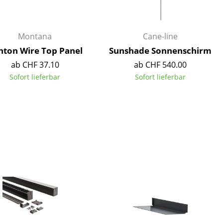
Montana
Cane-line
nton Wire Top Panel
Sunshade Sonnenschirm
Unternehmen
ab CHF 37.10
ab CHF 540.00
Sofort lieferbar
Sofort lieferbar
Über uns
smow vor Ort
Jobs bei smow
Arbeiten bei smow
Newsletter
Presse
Impressum