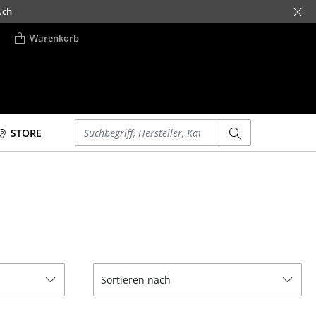
.ch
Warenkorb
Einen Suchbegriff eingeben
STORE
Betten
Accessoires
Doppelbetten
Uhren
Einzelbetten
Spiegel
Stapelbetten
Figuren & Miniaturen
Kinderbetten
Vasen
Nachttische &
Tabletts
Sortieren nach
Bettzubehör
Büroutensilien
... alle Betten
Aufbewahrungsboxen