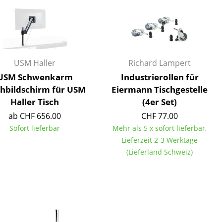
Empfang
Cafeteria
Branchenlösungen
Sicheres Arbeiten
USM Haller
Richard Lampert
USM Schwenkarm
Industrierollen für
chbildschirm für USM
Eiermann Tischgestelle
Das Original
Haller Tisch
(4er Set)
ab CHF 656.00
CHF 77.00
Sofort lieferbar
Mehr als 5 x sofort lieferbar,
Lieferzeit 2-3 Werktage
(Lieferland Schweiz)