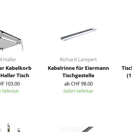
Barmöbel
Outdoor-Leuchten
Garderoben
Akkuleuchten
Kleinaufbewahrung
... alle Leuchten
Einzelteile
... alle Aufbewahrungsmöbel
USM Haller Konfigurator
 Haller
Richard Lampert
er Kabelkorb
Kabelrinne für Eiermann
Tis
Haller Tisch
Tischgestelle
(1
HF 103.00
ab CHF 98.00
t lieferbar
Sofort lieferbar
Zuhause
Wohnzimmer
Esszimmer
Schlafzimmer