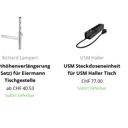
Decken
Kissen
Teppiche
Vorhänge
... alle Accessoires
Richard Lampert
USM Haller
chhöhenverlängerung
USM Steckdoseneinheit
 Satz) für Eiermann
für USM Haller Tisch
Tischgestelle
CHF 77.00
ab CHF 40.53
Sofort lieferbar
Sofort lieferbar
Büro
Arbeitsplatz
Management Büro
Konferenzraum