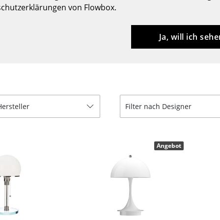
chutzerklärungen von Flowbox.
Barmöbel
Outdoor-Leuchten
Garderoben
Akkuleuchten
Ja, will ich sehe
Kleinaufbewahrung
... alle Leuchten
Einzelteile
... alle Aufbewahrungsmöbel
USM Haller Konfigurator
Hersteller
Filter nach Designer
Angebot
Zuhause
Wohnzimmer
Esszimmer
Schlafzimmer