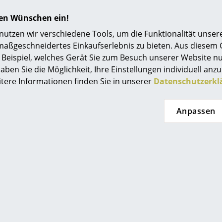
hren Wünschen ein!
tzen wir verschiedene Tools, um die Funktionalität unsere
maßgeschneidertes Einkaufserlebnis zu bieten. Aus diesem
Beispiel, welches Gerät Sie zum Besuch unserer Website nu
aben Sie die Möglichkeit, Ihre Einstellungen individuell anzu
itere Informationen finden Sie in unserer
Datenschutzerkl
Anpassen
Vitra
Fritz Hansen
 Stehleuchte
Kaiser Idell 6631-T
W
Messing Tischleuchte
 735.00
CHF 871.00
erbar, Lieferzeit 2-
CHF 567.00
ge (Lieferland
2 x s
hweiz)
3 x sofort lieferbar, Lieferzeit 2-
3 Werktage (Lieferland
Schweiz)