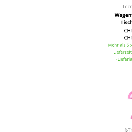
Tec
Wagenf
Tisc
CHF
CHF
Mehr als 5 x
Lieferzei
(Liefer
&Tr