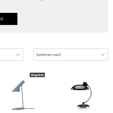
Decken
Kissen
Teppiche
n!
Vorhänge
... alle Accessoires
Sortieren nach
Angebot
Büro
Arbeitsplatz
Management Büro
Konferenzraum