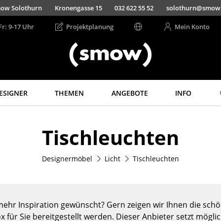
ow Solothurn
Kronengasse 15
032 622 55 52
solothurn@smow
Fr: 9-17 Uhr
Projektplanung
Mein Konto
ESIGNER
THEMEN
ANGEBOTE
INFO
Aufbewahren
Licht
Tischleuchten
Regale & Schränke
Hängeleuchten &
Deckenleuchten
Bücherregale
Tischleuchten
Designermöbel
Licht
Tischleuchten
Wandregale
Schreibtischleuchten
Sideboards &
Kommoden
Stehleuchten &
Leseleuchten
TV Möbel
ehr Inspiration gewünscht? Gern zeigen wir Ihnen die schön
Bodenleuchten
Beistell- &
x für Sie bereitgestellt werden. Dieser Anbieter setzt mögli
Rollcontainer
Wandleuchten