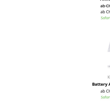
ab C
ab C
Sofor
Service
Kontakt
Bezahlung
Versand
FAQ
Rückgabe & Umtau
Unsere Vorteile auf
K
AGB
Battery
Datenschutz
ab C
Sofor
Einen Suchbegriff