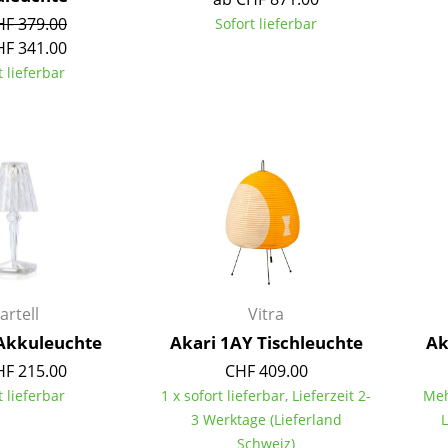
Farbwelten
HF 379.00
Sofort lieferbar
HF 341.00
Das Original
t lieferbar
Geschenkideen
sch
 einen Blick
artell
Vitra
 Akkuleuchte
Akari 1AY Tischleuchte
Ak
HF 215.00
CHF 409.00
t lieferbar
1 x sofort lieferbar, Lieferzeit 2-
Meh
 eingeben
3 Werktage (Lieferland
L
Schweiz)