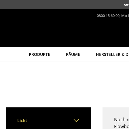
Direkt zum Inhalt
sm
0800 15 60 00, Mo-
PRODUKTE
RÄUME
HERSTELLER & D
Sitzmöbel
Tische
Esszimmerstühle
Esstische
Sofas
Beistelltische
Sessel
Couchtische
Loungesessel
Schreibtische
Stühle
Sekretäre & PC-Tische
Freischwinger
Konferenztische
Noch m
Licht
Barhocker
Stehtische &
Flowbo