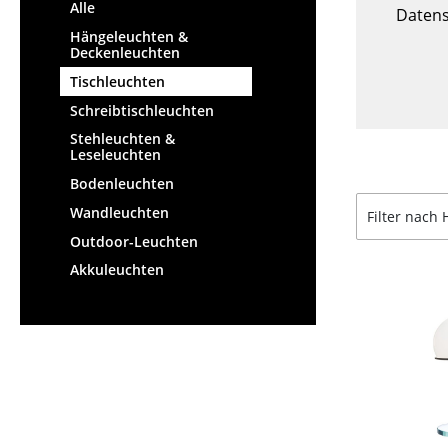
Stehpulte
Alle
Hocker
Datens
Kindertische
Hängeleuchten &
Bänke & Liegen
Deckenleuchten
Gartentische
Sitzsäcke
Tischleuchten
Servierwagen
Gartenstühle
Schreibtischleuchten
Einzelteile
Kinderstühle
Stehleuchten &
... alle Tische
Schaukelstühle
Leseleuchten
Bürodrehstühle
Bodenleuchten
Konferenzstühle
Wandleuchten
Filter nach 
Bürosessel
Outdoor-Leuchten
Einzelteile
Akkuleuchten
... alle Sitzmöbel