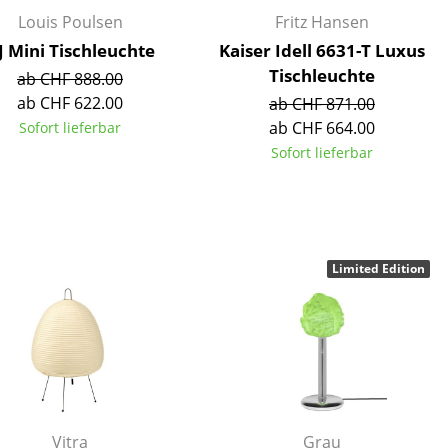
Empfang
Louis Poulsen
Fritz Hansen
Cafeteria
J Mini Tischleuchte
Kaiser Idell 6631-T Luxus
Branchenlösungen
Tischleuchte
ab CHF 888.00
Sicheres Arbeiten
ab CHF 622.00
ab CHF 871.00
ab CHF 664.00
Sofort lieferbar
Sofort lieferbar
Das Original
Limited Edition
Vitra
Grau