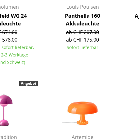
Kinderzimmer
nolumen
Louis Poulsen
Arbeitszimmer
eld WG 24
Panthella 160
A
Diele
hleuchte
Akkuleuchte
Badezimmer
 674.00
ab CHF 207.00
Stauraum
 578.00
ab CHF 175.00
Balkon & Garten
 sofort lieferbar,
Sofort lieferbar
t 2-3 Werktage
Hersteller
Designer
land Schweiz)
Artemide
Alvar Aalto
Cassina
Arne Jacobsen
Angebot
Fritz Hansen
Charles & Ray Eames
HAY
Eero Saarinen
Knoll International
Egon Eiermann
Louis Poulsen
Eileen Gray
Muuto
Jean Prouvé
Nils Holger Moormann
Le Corbusier
adition
Artemide