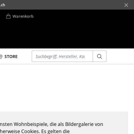
.ch
Warenkorb
Einen Suchbegriff eingeben
STORE
Betten
Accessoires
Doppelbetten
Uhren
Einzelbetten
Spiegel
Stapelbetten
Figuren & Miniaturen
Kinderbetten
Vasen
Nachttische &
Tabletts
Bettzubehör
Büroutensilien
sten Wohnbeispiele, die als Bildergalerie von
... alle Betten
Aufbewahrungsboxen
cherweise Cookies. Es gelten die