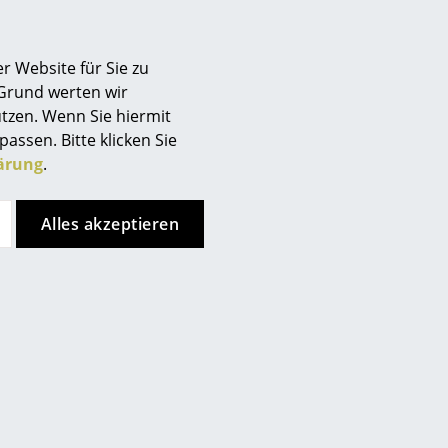
r Website für Sie zu
 Grund werten wir
tzen. Wenn Sie hiermit
passen. Bitte klicken Sie
ärung
.
Alles akzeptieren
Tecnolumen
Tecnolumen
A 24 Tischleuchte
Ersatzschirm WG/WA
Leuchten
CHF 674.00
CHF 578.00
CHF 161.00
ofort lieferbar, Lieferzeit 2-
1 x sofort lieferbar, Lieferzeit 2-
3 Werktage (Lieferland
3 Werktage (Lieferland
Schweiz)
Schweiz)