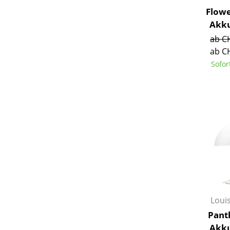
Flowe
Akku
ab C
ab C
Sofor
Loui
Pant
Akku