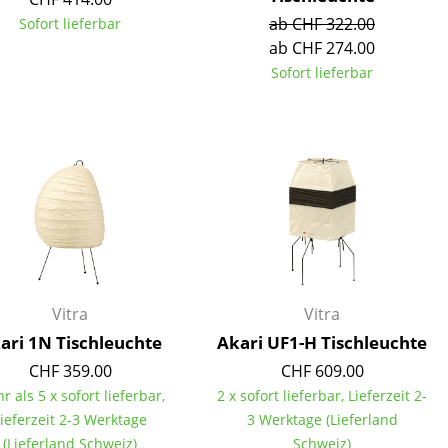
ab CHF 322.00
Sofort lieferbar
ab CHF 274.00
Sofort lieferbar
Unternehmen
Über uns
smow vor Ort
Jobs bei smow
Arbeiten bei smow
Newsletter
Presse
Vitra
Vitra
Impressum
ari 1N Tischleuchte
Akari UF1-H Tischleuchte
CHF 359.00
CHF 609.00
r als 5 x sofort lieferbar,
2 x sofort lieferbar, Lieferzeit 2-
ieferzeit 2-3 Werktage
3 Werktage (Lieferland
(Lieferland Schweiz)
Schweiz)