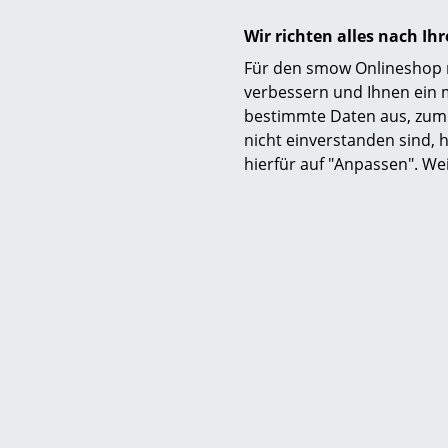
Wir richten alles nach I
Für den smow Onlineshop nu
verbessern und Ihnen ein 
bestimmte Daten aus, zum 
nicht einverstanden sind, h
hierfür auf "Anpassen". We
Akari 9A
CHF
1 x sofort lief
3 Werkta
Sc