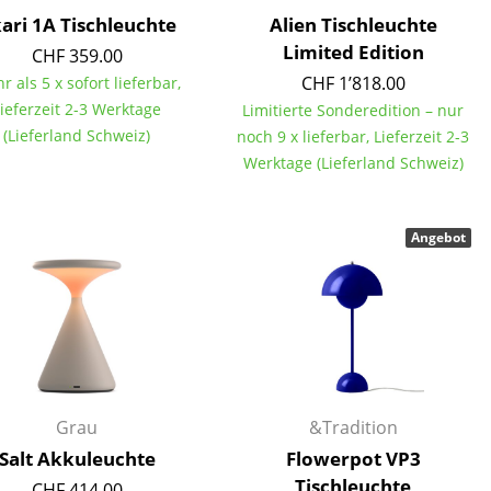
ari 1A Tischleuchte
Alien Tischleuchte
Limited Edition
CHF 359.00
CHF 1’818.00
r als 5 x sofort lieferbar,
ieferzeit 2-3 Werktage
Limitierte Sonderedition – nur
(Lieferland Schweiz)
noch 9 x lieferbar, Lieferzeit 2-3
Werktage (Lieferland Schweiz)
Angebot
sign
Grau
&Tradition
n
Salt Akkuleuchte
Flowerpot VP3
Tischleuchte
ien
CHF 414.00