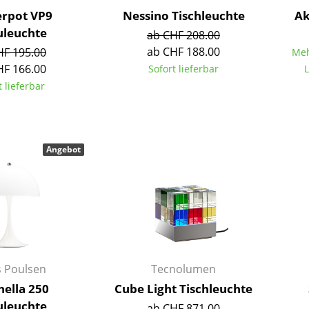
Richard Lampert
Ludwig Mies van der Rohe
rpot VP9
Nessino Tischleuchte
Ak
Thonet
Marcel Breuer
leuchte
ab CHF 208.00
USM Haller
Philippe Starck
ab CHF 188.00
HF 195.00
Meh
Vitra
Verner Panton
HF 166.00
Sofort lieferbar
L
... alle Hersteller A-Z
... alle Designer A-Z
t lieferbar
Neu bei smow
Inspiration
Angebot
Special Editions
Designklassiker
Frauen im Design
Bauhaus Design
Midcentury Design
Skandinavisches De
Italienisches Design
s Poulsen
Tecnolumen
Nachhaltiges Desig
hella 250
Cube Light Tischleuchte
leuchte
Natürliche Material
ab CHF 871.00