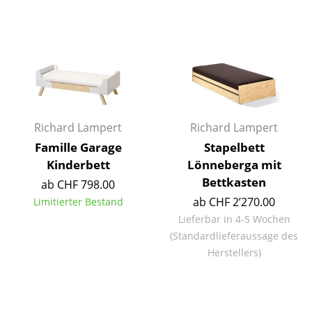
Einzelteile
... alle Tische
Aufbewahren
Regale & Schränke
Richard Lampert
Richard Lampert
Bücherregale
Famille Garage
Stapelbett
Wandregale
Kinderbett
Lönneberga mit
Bettkasten
ab CHF 798.00
Sideboards & Kommoden
ab CHF 2’270.00
Limitierter Bestand
TV Möbel
Lieferbar in 4-5 Wochen
(Standardlieferaussage des
Beistell- & Rollcontainer
Herstellers)
Barmöbel
Garderoben