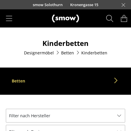
Direkt zum Inhalt
smow Solothurn
Kronengasse 15
Produkte
Kinderbetten
Sitzmöbel
Designermöbel
Betten
Kinderbetten
Esszimmerstühle
Sofas
Sessel
Betten
Loungesessel
Stühle
Freischwinger
Filter nach Hersteller
Barhocker