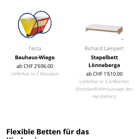
Kleinaufbewahrung
Einzelteile
... alle Aufbewahrungsmöbel
Licht
Tecta
Richard Lampert
Bauhaus-Wiege
Stapelbett
Hängeleuchten & Deckenleuchten
Lönneberga
ab CHF 2’696.00
Tischleuchten
ab CHF 1’610.00
Lieferbar in 3 Monaten
Lieferbar in 3-4 Wochen
Schreibtischleuchten
(Standardlieferaussage des
Stehleuchten & Leseleuchten
Herstellers)
Bodenleuchten
Wandleuchten
Flexible Betten für das
Outdoor-Leuchten