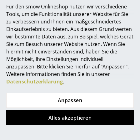
eine Grundbedingung für ein ausgeglichenes und
Für den smow Onlineshop nutzen wir verschiedene
Spiegel
genussvolles Leben. Und deshalb sollten auch
Kinder
Tools, um die Funktionalität unserer Website für Sie
ihren ganz eigenen Platz zum Schlafen haben. Aus
Figuren & Miniaturen
zu verbessern und Ihnen ein maßgeschneidertes
diesem Grund haben sich einige Designer dem
Einkaufserlebnis zu bieten. Aus diesem Grund werten
Thema Kinderbetten angenommen und Kinderbetten
Vasen
wir bestimmte Daten aus, zum Beispiel, welches Gerät
entworfen, die nicht nur auf die Größe von Kindern
Sie zum Besuch unserer Website nutzen. Wenn Sie
Tabletts
zugeschnitten sind, sondern die häufig auch
hiermit nicht einverstanden sind, haben Sie die
kinderzimmergerecht leicht weggeräumt oder auch
Büroutensilien
Möglichkeit, Ihre Einstellungen individuell
tagsüber zum Sitzen und Spielen genutzt werden
anzupassen. Bitte klicken Sie hierfür auf "Anpassen".
können. Das Moormann Kinderbett Spross ist im Nu
Aufbewahrungsboxen
Weitere Informationen finden Sie in unserer
zusammengebaut oder auseinandergenommen,
Datenschutzerklärung
.
Decken
während sich die Stapelliege von Müller
Möbelfabrikation in vielen bunten Farben praktisch
Kissen
Anpassen
und leicht übereinander stapeln lässt und tagsüber
als Sitzgelegenheit genutzt werden kann. Für die ganz
Teppiche
Kleinen kann die moderne Designgeschichte mit einer
Alles akzeptieren
Vorhänge
echten Besonderheit aufwarten: Die
Bauhaus-Wiege
von Peter Keler ist nicht nur das perfekte Möbel um
... alle Accessoires
Säuglinge in den Schlaf zu schaukeln, sondern auch in