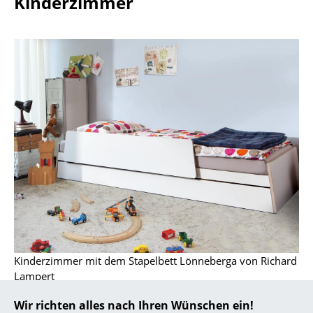
Kinderzimmer
Akkuleuchten
... alle Leuchten
Betten
Doppelbetten
Einzelbetten
Stapelbetten
Kinderbetten
Nachttische & Bettzubehör
... alle Betten
Kinderzimmer mit dem Stapelbett Lönneberga von Richard
Accessoires
Lampert
Ob jung oder alt, guter und ausreichender Schlaf ist
Uhren
Wir richten alles nach Ihren Wünschen ein!