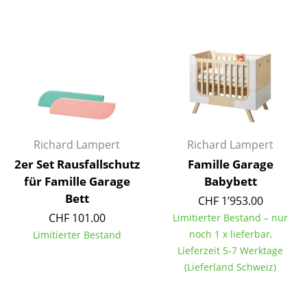
Tische
Esstische
Beistelltische
Couchtische
Schreibtische
Richard Lampert
Richard Lampert
Sekretäre & PC-Tische
2er Set Rausfallschutz
Famille Garage
für Famille Garage
Babybett
Konferenztische
Bett
CHF 1’953.00
Stehtische & Stehpulte
CHF 101.00
Limitierter Bestand – nur
noch 1 x lieferbar,
Limitierter Bestand
Kindertische
Lieferzeit 5-7 Werktage
Gartentische
(Lieferland Schweiz)
Servierwagen