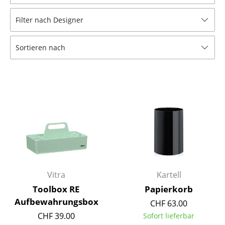
Hocker
Filter nach Designer
Bänke & Liegen
Sortieren nach
Sitzsäcke
Gartenstühle
Kinderstühle
Schaukelstühle
Bürodrehstühle
Konferenzstühle
Bürosessel
Vitra
Kartell
Toolbox RE
Papierkorb
Einzelteile
Aufbewahrungsbox
CHF 63.00
... alle Sitzmöbel
CHF 39.00
Sofort lieferbar