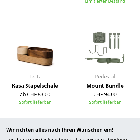
Limitierter Bestand
Spiegel
Figuren & Miniaturen
Vasen
Tabletts
Büroutensilien
Aufbewahrungsboxen
Tecta
Pedestal
Decken
Kasa Stapelschale
Mount Bundle
ab CHF 83.00
CHF 94.00
Kissen
Sofort lieferbar
Sofort lieferbar
Teppiche
Vorhänge
Wir richten alles nach Ihren Wünschen ein!
... alle Accessoires
Für den smow Onlineshop nutzen wir verschiedene