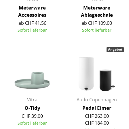
Akkuleuchten
Meterware
Meterware
Accessoires
Ablageschale
... alle Leuchten
ab CHF 41.56
ab CHF 109.00
Sofort lieferbar
Sofort lieferbar
Betten
Doppelbetten
Angebot
Einzelbetten
Stapelbetten
Kinderbetten
Nachttische & Bettzubehör
Vitra
Audo Copenhagen
... alle Betten
O-Tidy
Pedal Eimer
Accessoires
CHF 39.00
CHF 263.00
CHF 184.00
Sofort lieferbar
Uhren