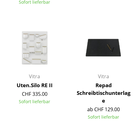
Sofort lieferbar
Tische
Esstische
Beistelltische
Couchtische
Schreibtische
Sekretäre & PC-Tische
Vitra
Vitra
Konferenztische
Uten.Silo RE II
Repad
Schreibtischunterlag
CHF 335.00
Stehtische & Stehpulte
e
Sofort lieferbar
Kindertische
ab CHF 129.00
Sofort lieferbar
Gartentische
Servierwagen