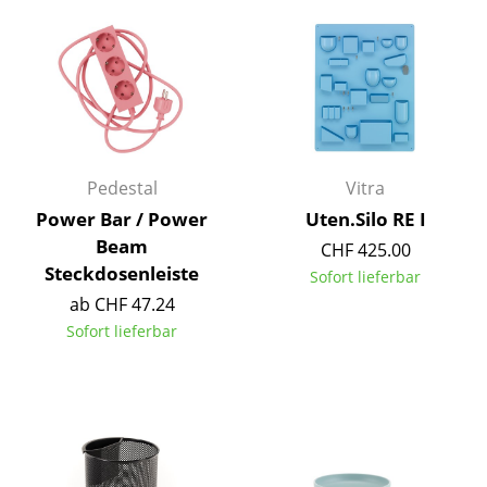
Einzelteile
... alle Tische
Aufbewahren
Regale & Schränke
Pedestal
Vitra
Bücherregale
Power Bar / Power
Uten.Silo RE I
Beam
Wandregale
CHF 425.00
Steckdosenleiste
Sofort lieferbar
Sideboards & Kommoden
ab CHF 47.24
Sofort lieferbar
TV Möbel
Beistell- & Rollcontainer
Barmöbel
Garderoben