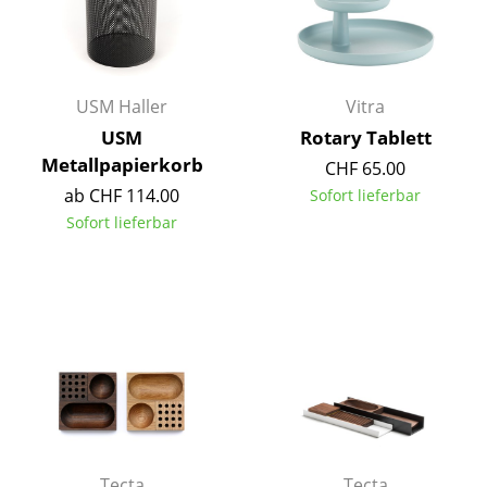
Kleinaufbewahrung
Einzelteile
USM Haller
Vitra
... alle Aufbewahrungsmöbel
USM
Rotary Tablett
Licht
Metallpapierkorb
CHF 65.00
ab CHF 114.00
Sofort lieferbar
Hängeleuchten & Deckenleuchten
Sofort lieferbar
Tischleuchten
Schreibtischleuchten
Stehleuchten & Leseleuchten
Bodenleuchten
Wandleuchten
Outdoor-Leuchten
Tecta
Tecta