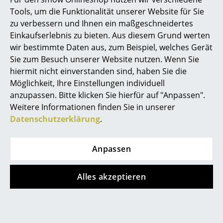
Tools, um die Funktionalität unserer Website für Sie
Räume
zu verbessern und Ihnen ein maßgeschneidertes
Einkaufserlebnis zu bieten. Aus diesem Grund werten
Zuhause
wir bestimmte Daten aus, zum Beispiel, welches Gerät
Wohnzimmer
Sie zum Besuch unserer Website nutzen. Wenn Sie
Vitra
Tecta
hiermit nicht einverstanden sind, haben Sie die
Happy Bin
Cut Kippschale
Esszimmer
Möglichkeit, Ihre Einstellungen individuell
ab CHF 69.00
ab CHF 140.00
anzupassen. Bitte klicken Sie hierfür auf "Anpassen".
Schlafzimmer
Sofort lieferbar
Sofort lieferbar
Weitere Informationen finden Sie in unserer
Kinderzimmer
Datenschutzerklärung
.
Arbeitszimmer
Anpassen
Diele
Badezimmer
Alles akzeptieren
Stauraum
Balkon & Garten
Richard Lampert
Pedestal