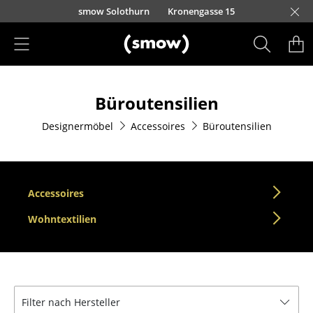
Direkt zum Inhalt
smow Solothurn
Kronengasse 15
Produkte
Büroutensilien
Sitzmöbel
Designermöbel
Accessoires
Büroutensilien
Esszimmerstühle
Sofas
Sessel
Accessoires
Loungesessel
Wohntextilien
Stühle
Freischwinger
Filter nach Hersteller
Barhocker