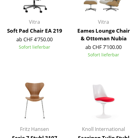
Spiegel
Figuren & Miniaturen
Vitra
Vitra
Soft Pad Chair EA 219
Eames Lounge Chair
Vasen
& Ottoman Nubia
ab CHF 4’750.00
Tabletts
ab CHF 7’100.00
Sofort lieferbar
Sofort lieferbar
Büroutensilien
Aufbewahrungsboxen
Decken
Kissen
Teppiche
Vorhänge
Fritz Hansen
Knoll International
... alle Accessoires
Serie 7 Stuhl 3107
Saarinen Tulip Stuhl