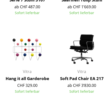
ab CHF 487.00
ab CHF 1’669.00
Räume
Sofort lieferbar
Sofort lieferbar
Zuhause
Wohnzimmer
Esszimmer
Schlafzimmer
Kinderzimmer
Arbeitszimmer
Vitra
Vitra
Diele
Hang it all Garderobe
Soft Pad Chair EA 217
CHF 329.00
ab CHF 3’830.00
Badezimmer
Sofort lieferbar
Sofort lieferbar
Stauraum
Balkon & Garten