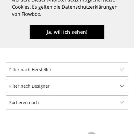
Cookies. Es gelten die Datenschutzerklärungen
Hocker
von Flowbox.
Bänke & Liegen
Sitzsäcke
Ja, will ich sehen!
Gartenstühle
Kinderstühle
Schaukelstühle
Filter nach Hersteller
Bürodrehstühle
Filter nach Designer
Konferenzstühle
Sortieren nach
Bürosessel
Einzelteile
... alle Sitzmöbel