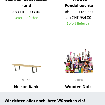
rund
Pendelleuchte
... alle Hersteller A-Z
ab CHF 1’093.00
ab CHF 1’059.00
ab CHF 954.00
Sofort lieferbar
Designer
Sofort lieferbar
Alvar Aalto
Arne Jacobsen
Charles & Ray Eames
Eero Saarinen
Egon Eiermann
Eileen Gray
Vitra
Vitra
Jean Prouvé
Nelson Bank
Wooden Dolls
ab CHF 889.00
CHF 135.00
Le Corbusier
Sofort lieferbar
Sofort lieferbar
Wir richten alles nach Ihren Wünschen ein!
Ludwig Mies van der Rohe