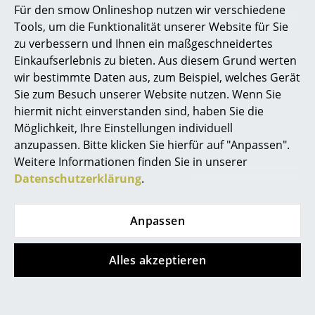
Für den smow Onlineshop nutzen wir verschiedene
Marcel Breuer
Tools, um die Funktionalität unserer Website für Sie
zu verbessern und Ihnen ein maßgeschneidertes
Philippe Starck
Einkaufserlebnis zu bieten. Aus diesem Grund werten
wir bestimmte Daten aus, zum Beispiel, welches Gerät
Verner Panton
Sie zum Besuch unserer Website nutzen. Wenn Sie
... alle Designer A-Z
hiermit nicht einverstanden sind, haben Sie die
Möglichkeit, Ihre Einstellungen individuell
anzupassen. Bitte klicken Sie hierfür auf "Anpassen".
Themen
Knoll International
Wilde + Spieth
Weitere Informationen finden Sie in unserer
Saarinen Couchtisch
SE 68 Stuhl
Neu bei smow
Datenschutzerklärung
.
oval
ab CHF 507.00
Inspiration
ab CHF 2’247.00
Sofort lieferbar
Anpassen
Sofort lieferbar
Special Editions
Designklassiker
Alles akzeptieren
Angebot
Frauen im Design