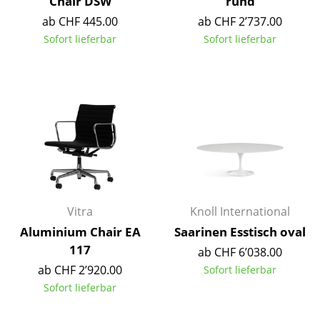
Chair DSW
rund
Kleinaufbewahrung
ab CHF 445.00
ab CHF 2’737.00
Sofort lieferbar
Sofort lieferbar
Einzelteile
... alle Aufbewahrungsmöbel
Licht
Hängeleuchten & Deckenleuchten
Tischleuchten
Schreibtischleuchten
Vitra
Knoll International
Stehleuchten & Leseleuchten
Aluminium Chair EA
Saarinen Esstisch oval
Bodenleuchten
117
ab CHF 6’038.00
ab CHF 2’920.00
Sofort lieferbar
Wandleuchten
Sofort lieferbar
Outdoor-Leuchten