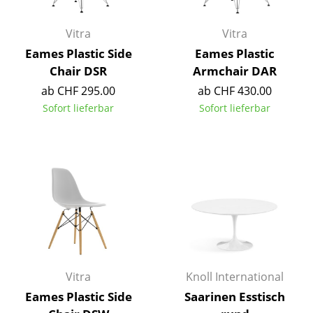
Einzelteile
Vitra
Vitra
... alle Tische
Eames Plastic Side
Eames Plastic
Chair DSR
Armchair DAR
Aufbewahren
ab CHF 295.00
ab CHF 430.00
Regale & Schränke
Sofort lieferbar
Sofort lieferbar
Bücherregale
Wandregale
Sideboards & Kommoden
TV Möbel
Beistell- & Rollcontainer
Barmöbel
Vitra
Knoll International
Eames Plastic Side
Saarinen Esstisch
Garderoben