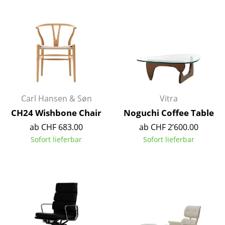
Akkuleuchten
... alle Leuchten
Betten
Doppelbetten
Einzelbetten
Carl Hansen & Søn
Vitra
CH24 Wishbone Chair
Noguchi Coffee Table
Stapelbetten
ab CHF 683.00
ab CHF 2’600.00
Kinderbetten
Sofort lieferbar
Sofort lieferbar
Nachttische & Bettzubehör
... alle Betten
Accessoires
Uhren