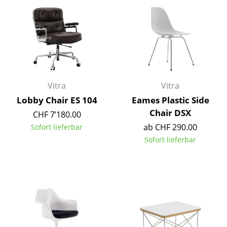
Büro
Arbeitsplatz
Management Büro
Konferenzraum
Vitra
Vitra
Empfang
Lobby Chair ES 104
Eames Plastic Side
Chair DSX
CHF 7’180.00
Cafeteria
ab CHF 290.00
Sofort lieferbar
Branchenlösungen
Sofort lieferbar
Sicheres Arbeiten
Hersteller & Designer
Hersteller