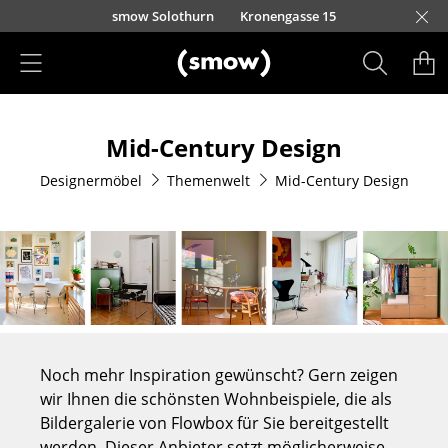
Direkt zum Inhalt
smow Solothurn
Kronengasse 15
Produkte
Mid-Century Design
Sitzmöbel
Designermöbel
Themenwelt
Mid-Century Design
Esszimmerstühle
Sofas
Sessel
Loungesessel
Stühle
Noch mehr Inspiration gewünscht? Gern zeigen
Freischwinger
wir Ihnen die schönsten Wohnbeispiele, die als
Bildergalerie von Flowbox für Sie bereitgestellt
Barhocker
werden. Dieser Anbieter setzt möglicherweise