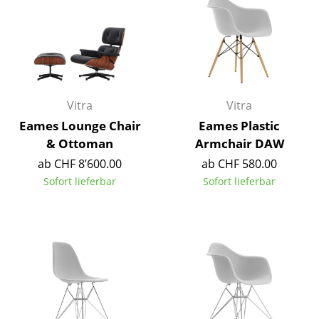
Tische
Esstische
Beistelltische
Couchtische
Vitra
Vitra
Eames Lounge Chair
Eames Plastic
Schreibtische
& Ottoman
Armchair DAW
Sekretäre & PC-Tische
ab CHF 8’600.00
ab CHF 580.00
Sofort lieferbar
Sofort lieferbar
Konferenztische
Stehtische & Stehpulte
Kindertische
Gartentische
Servierwagen