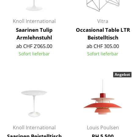
Artemide
Cassina
Knoll International
Vitra
Fritz Hansen
Saarinen Tulip
Occasional Table LTR
HAY
Armlehnstuhl
Beistelltisch
ab CHF 2’065.00
ab CHF 305.00
Knoll International
Sofort lieferbar
Sofort lieferbar
Louis Poulsen
Muuto
Angebot
Nils Holger Moormann
Richard Lampert
Thonet
USM Haller
Knoll International
Louis Poulsen
Vitra
Saarinen Beistelltisch
PH 5 500