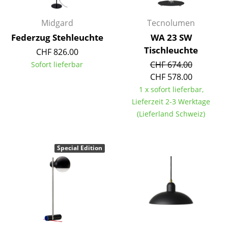
Räume
Midgard
Tecnolumen
Federzug Stehleuchte
WA 23 SW
Zuhause
Tischleuchte
CHF 826.00
Wohnzimmer
CHF 674.00
Sofort lieferbar
CHF 578.00
Esszimmer
1 x sofort lieferbar,
Schlafzimmer
Lieferzeit 2-3 Werktage
(Lieferland Schweiz)
Kinderzimmer
Arbeitszimmer
Special Edition
Diele
Badezimmer
Stauraum
Balkon & Garten