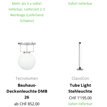
Mehr als 5 x sofort
Sofort lieferbar
Tische
lieferbar, Lieferzeit 2-3
Werktage (Lieferland
Esstische
Schweiz)
Beistelltische
Couchtische
Schreibtische
Sekretäre & PC-Tische
Konferenztische
Stehtische & Stehpulte
Tecnolumen
ClassiCon
Kindertische
Bauhaus-
Tube Light
Deckenleuchte DMB
Stehleuchte
Gartentische
26
CHF 1’195.00
Servierwagen
ab CHF 852.00
Sofort lieferbar