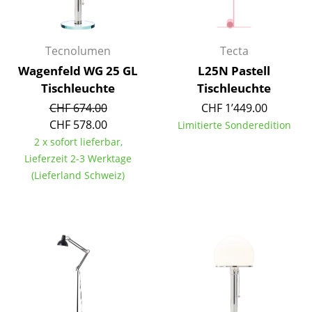
Spiegel
Figuren & Miniaturen
Tecnolumen
Tecta
Wagenfeld WG 25 GL
L25N Pastell
Vasen
Tischleuchte
Tischleuchte
Tabletts
CHF 674.00
CHF 1’449.00
CHF 578.00
Limitierte Sonderedition
Büroutensilien
2 x sofort lieferbar,
Aufbewahrungsboxen
Lieferzeit 2-3 Werktage
(Lieferland Schweiz)
Decken
Kissen
Teppiche
Vorhänge
... alle Accessoires