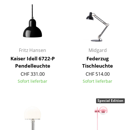
Akkuleuchten
... alle Leuchten
Betten
Doppelbetten
Fritz Hansen
Midgard
Einzelbetten
Kaiser Idell 6722-P
Federzug
Pendelleuchte
Tischleuchte
Stapelbetten
CHF 331.00
CHF 514.00
Kinderbetten
Sofort lieferbar
Sofort lieferbar
Nachttische & Bettzubehör
... alle Betten
Special Edition
Accessoires
Uhren