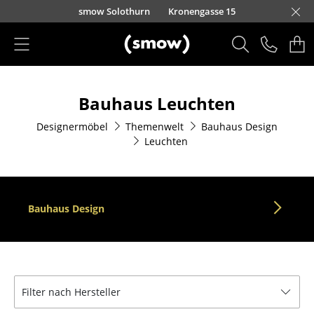
Direkt zum Inhalt
smow Solothurn
Kronengasse 15
Produkte
Bauhaus Leuchten
Sitzmöbel
Designermöbel
Themenwelt
Bauhaus Design
Esszimmerstühle
Leuchten
Sofas
Sessel
Bauhaus Design
Loungesessel
Stühle
Freischwinger
Filter nach Hersteller
Barhocker