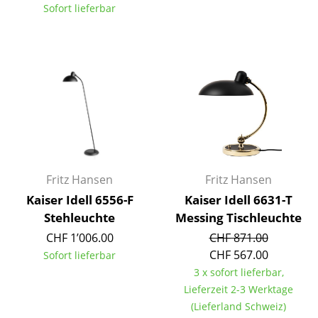
Sofort lieferbar
Einzelteile
... alle Tische
Aufbewahren
Regale & Schränke
Bücherregale
Wandregale
Fritz Hansen
Fritz Hansen
Sideboards & Kommoden
Kaiser Idell 6556-F
Kaiser Idell 6631-T
Stehleuchte
Messing Tischleuchte
TV Möbel
CHF 1’006.00
CHF 871.00
Beistell- & Rollcontainer
CHF 567.00
Sofort lieferbar
3 x sofort lieferbar,
Barmöbel
Lieferzeit 2-3 Werktage
Garderoben
(Lieferland Schweiz)