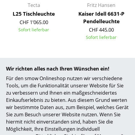
Tecta
Fritz Hansen
Büro
L25 Tischleuchte
Kaiser Idell 6631-P
Pendelleuchte
CHF 1’065.00
Arbeitsplatz
CHF 445.00
Sofort lieferbar
Management Büro
Sofort lieferbar
Konferenzraum
Empfang
Wir richten alles nach Ihren Wünschen ein!
Cafeteria
Für den smow Onlineshop nutzen wir verschiedene
Branchenlösungen
Tools, um die Funktionalität unserer Website für Sie
zu verbessern und Ihnen ein maßgeschneidertes
Sicheres Arbeiten
Einkaufserlebnis zu bieten. Aus diesem Grund werten
wir bestimmte Daten aus, zum Beispiel, welches Gerät
Midgard
Fritz Hansen
Hersteller & Designer
Sie zum Besuch unserer Website nutzen. Wenn Sie
K831 Pendelleuchte
Kaiser Idell 6559-W
hiermit nicht einverstanden sind, haben Sie die
Hersteller
Wandleuchte
ab CHF 244.00
Möglichkeit, Ihre Einstellungen individuell
CHF 746.00
Sofort lieferbar