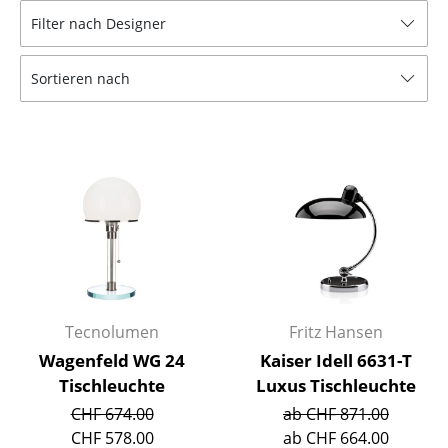
Filter nach Designer
Hocker
Bänke & Liegen
Sortieren nach
Sitzsäcke
Gartenstühle
Kinderstühle
Schaukelstühle
Bürodrehstühle
Konferenzstühle
Tecnolumen
Fritz Hansen
Bürosessel
Wagenfeld WG 24
Kaiser Idell 6631-T
Tischleuchte
Luxus Tischleuchte
Einzelteile
CHF 674.00
ab CHF 871.00
... alle Sitzmöbel
CHF 578.00
ab CHF 664.00