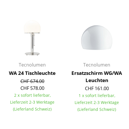
Kleinaufbewahrung
Einzelteile
... alle Aufbewahrungsmöbel
Licht
Hängeleuchten & Deckenleuchten
Tecnolumen
Tecnolumen
Tischleuchten
WA 24 Tischleuchte
Ersatzschirm WG/WA
Schreibtischleuchten
Leuchten
CHF 674.00
CHF 578.00
CHF 161.00
Stehleuchten & Leseleuchten
2 x sofort lieferbar,
1 x sofort lieferbar,
Bodenleuchten
Lieferzeit 2-3 Werktage
Lieferzeit 2-3 Werktage
(Lieferland Schweiz)
(Lieferland Schweiz)
Wandleuchten
Outdoor-Leuchten