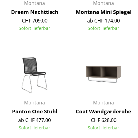
Montana
Montana
Spiegel
Dream Nachttisch
Montana Mini Spiegel
CHF 709.00
ab CHF 174.00
Figuren & Miniaturen
Sofort lieferbar
Sofort lieferbar
Vasen
Tabletts
Büroutensilien
Aufbewahrungsboxen
Decken
Kissen
Montana
Montana
Teppiche
Panton One Stuhl
Coat Wandgarderobe
Vorhänge
ab CHF 477.00
CHF 628.00
Sofort lieferbar
Sofort lieferbar
... alle Accessoires