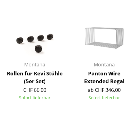
Räume
Zuhause
Wohnzimmer
Esszimmer
Schlafzimmer
Montana
Montana
Kinderzimmer
Rollen für Kevi Stühle
Panton Wire
(5er Set)
Extended Regal
Arbeitszimmer
CHF 66.00
ab CHF 346.00
Diele
Sofort lieferbar
Sofort lieferbar
Badezimmer
Stauraum
Balkon & Garten