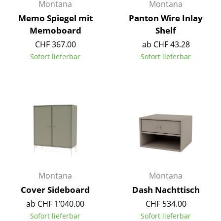
Artemide
Montana
Montana
Memo Spiegel mit
Panton Wire Inlay
Cassina
Memoboard
Shelf
Fritz Hansen
CHF 367.00
ab CHF 43.28
Sofort lieferbar
Sofort lieferbar
HAY
Knoll International
Louis Poulsen
Muuto
Nils Holger Moormann
Richard Lampert
Montana
Montana
Thonet
Cover Sideboard
Dash Nachttisch
USM Haller
ab CHF 1’040.00
CHF 534.00
Sofort lieferbar
Sofort lieferbar
Vitra