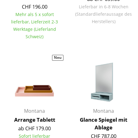
Einzelteile
CHF 196.00
Lieferbar in 6-8 Wochen
(Standardlieferaussage des
Mehr als 5 x sofort
... alle Tische
Herstellers)
lieferbar, Lieferzeit 2-3
Werktage (Lieferland
Aufbewahren
Schweiz)
Regale & Schränke
Bücherregale
Neu
Wandregale
Sideboards & Kommoden
TV Möbel
Beistell- & Rollcontainer
Montana
Montana
Barmöbel
Arrange Tablett
Glance Spiegel mit
Ablage
ab CHF 179.00
Garderoben
CHF 787.00
Sofort lieferbar