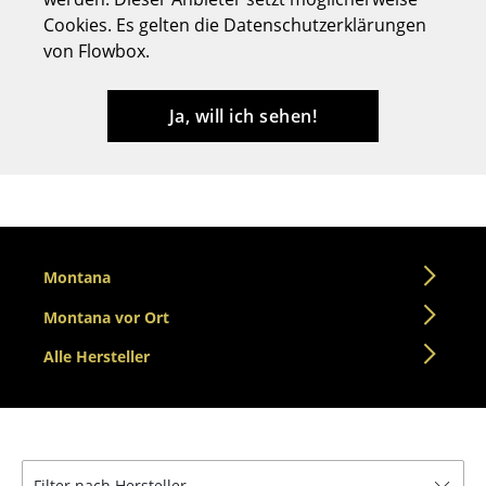
Cookies. Es gelten die Datenschutzerklärungen
Hocker
von Flowbox.
Bänke & Liegen
Sitzsäcke
Ja, will ich sehen!
Gartenstühle
Kinderstühle
Schaukelstühle
Montana
Bürodrehstühle
Montana vor Ort
Konferenzstühle
Alle Hersteller
Bürosessel
Einzelteile
... alle Sitzmöbel
Filter nach Hersteller