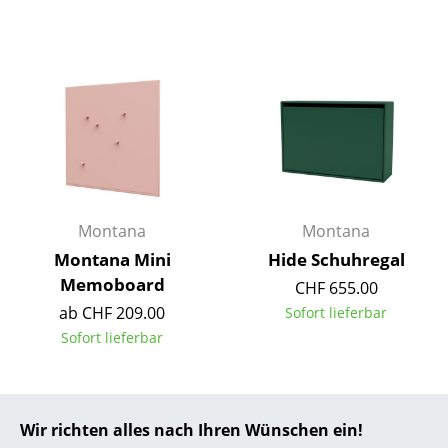
... alle Hersteller A-Z
Designer
Alvar Aalto
Arne Jacobsen
Charles & Ray Eames
Montana
Montana
Eero Saarinen
Montana Mini
Hide Schuhregal
Egon Eiermann
Memoboard
CHF 655.00
ab CHF 209.00
Sofort lieferbar
Eileen Gray
Sofort lieferbar
Jean Prouvé
Le Corbusier
Wir richten alles nach Ihren Wünschen ein!
Ludwig Mies van der Rohe