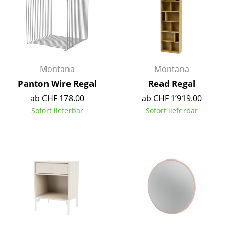
Akkuleuchten
... alle Leuchten
Betten
Montana
Montana
Doppelbetten
Panton Wire Regal
Read Regal
Einzelbetten
ab CHF 178.00
ab CHF 1’919.00
Sofort lieferbar
Sofort lieferbar
Stapelbetten
Kinderbetten
Nachttische & Bettzubehör
... alle Betten
Accessoires
Uhren