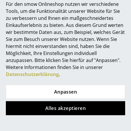
Für den smow Onlineshop nutzen wir verschiedene
Marcel Breuer
Tools, um die Funktionalität unserer Website für Sie
zu verbessern und Ihnen ein maßgeschneidertes
Philippe Starck
Einkaufserlebnis zu bieten. Aus diesem Grund werten
wir bestimmte Daten aus, zum Beispiel, welches Gerät
Verner Panton
Montana
Montana
Sie zum Besuch unserer Website nutzen. Wenn Sie
... alle Designer A-Z
hiermit nicht einverstanden sind, haben Sie die
Kevi 2533J
Kevi 2533 Drehstuhl
Möglichkeit, Ihre Einstellungen individuell
Kinderstuhl
ab CHF 701.00
anzupassen. Bitte klicken Sie hierfür auf "Anpassen".
Themen
CHF 430.00
Sofort lieferbar
Weitere Informationen finden Sie in unserer
Sofort lieferbar
Neu bei smow
Datenschutzerklärung
.
Inspiration
Anpassen
Special Editions
Designklassiker
Alles akzeptieren
Frauen im Design