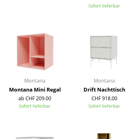
Kleinaufbewahrung
Sofort lieferbar
Einzelteile
... alle Aufbewahrungsmöbel
Licht
Hängeleuchten & Deckenleuchten
Tischleuchten
Montana
Montana
Schreibtischleuchten
Montana Mini Regal
Drift Nachttisch
Stehleuchten & Leseleuchten
ab CHF 209.00
CHF 918.00
Sofort lieferbar
Sofort lieferbar
Bodenleuchten
Wandleuchten
Outdoor-Leuchten