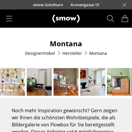
Direkt zum Inhalt
smow Solothurn
Kronengasse 15
Produkte
Montana
Sitzmöbel
Designermöbel
Hersteller
Montana
Esszimmerstühle
Sofas
Sessel
Loungesessel
Stühle
Noch mehr Inspiration gewünscht? Gern zeigen
Freischwinger
wir Ihnen die schönsten Wohnbeispiele, die als
Bildergalerie von Flowbox für Sie bereitgestellt
Barhocker
werden. Dieser Anbieter setzt möglicherweise