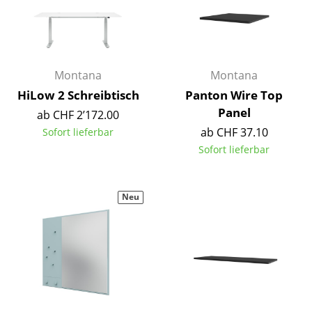
Büro
Arbeitsplatz
Montana
Montana
Management Büro
HiLow 2 Schreibtisch
Panton Wire Top
Konferenzraum
Panel
ab CHF 2’172.00
ab CHF 37.10
Sofort lieferbar
Empfang
Sofort lieferbar
Cafeteria
Branchenlösungen
Neu
Sicheres Arbeiten
Hersteller & Designer
Hersteller