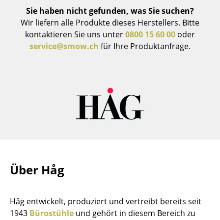
Akkuleuchten
Sie haben nicht gefunden, was Sie suchen?
Wir liefern alle Produkte dieses Herstellers. Bitte
... alle Leuchten
kontaktieren Sie uns unter
0800 15 60 00
oder
service@smow.ch
für Ihre Produktanfrage.
Betten
Doppelbetten
Einzelbetten
Stapelbetten
Kinderbetten
Nachttische & Bettzubehör
Über Håg
... alle Betten
Accessoires
Håg entwickelt, produziert und vertreibt bereits seit
1943
Bürostühle
und gehört in diesem Bereich zu
Uhren