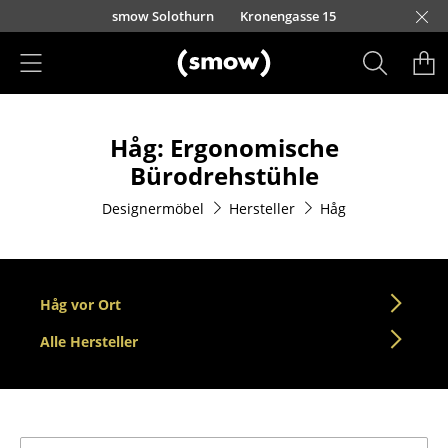
Direkt zum Inhalt
smow Solothurn
Kronengasse 15
Produkte
Håg: Ergonomische
Sitzmöbel
Bürodrehstühle
Esszimmerstühle
Designermöbel
Hersteller
Håg
Sofas
Sessel
Håg vor Ort
Loungesessel
Alle Hersteller
Stühle
Freischwinger
Barhocker