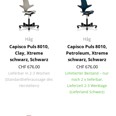
Einzelteile
... alle Tische
Aufbewahren
Regale & Schränke
Håg
Håg
Capisco Puls 8010,
Capisco Puls 8010,
Bücherregale
Clay, Xtreme
Petroleum, Xtreme
Wandregale
schwarz, Schwarz
schwarz, Schwarz
CHF 676.00
CHF 676.00
Sideboards & Kommoden
Lieferbar in 2-3 Wochen
Limitierter Bestand – nur
TV Möbel
(Standardlieferaussage des
noch 2 x lieferbar,
Herstellers)
Lieferzeit 2-3 Werktage
Beistell- & Rollcontainer
(Lieferland Schweiz)
Barmöbel
Garderoben