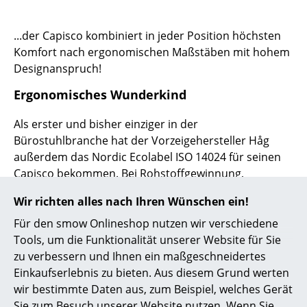
... alle Hersteller A-Z
...der Capisco kombiniert in jeder Position höchsten
Komfort nach ergonomischen Maßstäben mit hohem
Designer
Designanspruch!
Alvar Aalto
Ergonomisches Wunderkind
Arne Jacobsen
Als erster und bisher einziger in der
Charles & Ray Eames
Bürostuhlbranche hat der Vorzeigehersteller Håg
außerdem das Nordic Ecolabel ISO 14024 für seinen
Eero Saarinen
Capisco bekommen. Bei Rohstoffgewinnung,
Produktion, Vertrieb und Entsorgung werden bei dem
Egon Eiermann
Wir richten alles nach Ihren Wünschen ein!
ergonomischen Bürodrehstuhl lediglich 35 kg CO2-
Eileen Gray
Äquivalent aufgewendet, was lediglich ein Drittel
Für den smow Onlineshop nutzen wir verschiedene
dessen ist, was herkömmliche Bürodrehstühle
Tools, um die Funktionalität unserer Website für Sie
Jean Prouvé
aufwenden. Was den Capisco dabei aber wirklich
zu verbessern und Ihnen ein maßgeschneidertes
besonders macht, ist das sogenannte Sattelsitzen. Im
Einkaufserlebnis zu bieten. Aus diesem Grund werten
Le Corbusier
Gegensatz zum Sitzen auf normalen Stühlen werden
wir bestimmte Daten aus, zum Beispiel, welches Gerät
Ludwig Mies van der Rohe
Wirbelsäule und Blutzirkulation deutlich weniger
Sie zum Besuch unserer Website nutzen. Wenn Sie