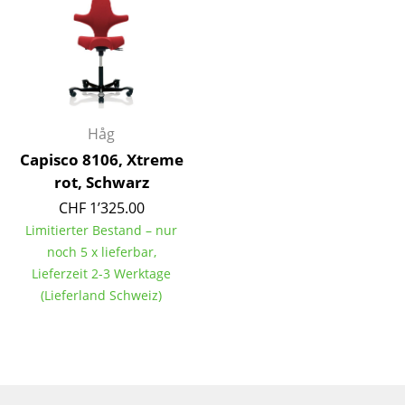
Kleinaufbewahrung
Einzelteile
... alle Aufbewahrungsmöbel
Licht
Håg
Capisco 8106, Xtreme
Hängeleuchten & Deckenleuchten
rot, Schwarz
Tischleuchten
CHF 1’325.00
Limitierter Bestand – nur
Schreibtischleuchten
noch 5 x lieferbar,
Lieferzeit 2-3 Werktage
Stehleuchten & Leseleuchten
(Lieferland Schweiz)
Bodenleuchten
Wandleuchten
Outdoor-Leuchten