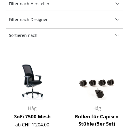
Filter nach Hersteller
Hocker
Bänke & Liegen
Filter nach Designer
Sitzsäcke
Sortieren nach
Gartenstühle
Kinderstühle
Schaukelstühle
Bürodrehstühle
Konferenzstühle
Bürosessel
Håg
Håg
Einzelteile
SoFi 7500 Mesh
Rollen für Capisco
... alle Sitzmöbel
Stühle (5er Set)
ab CHF 1’204.00