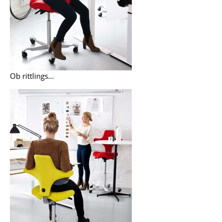
Büro
Arbeitsplatz
Management Büro
Ob rittlings...
Konferenzraum
Empfang
Cafeteria
Branchenlösungen
Sicheres Arbeiten
Hersteller & Designer
Hersteller