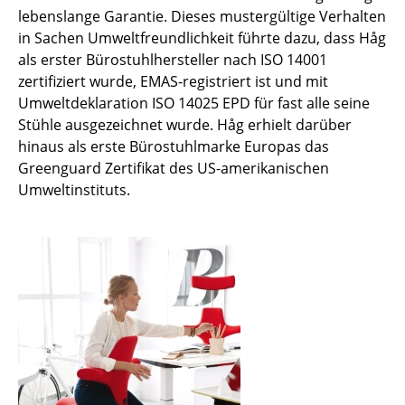
lebenslange Garantie. Dieses mustergültige Verhalten
Räume
in Sachen Umweltfreundlichkeit führte dazu, dass Håg
als erster Bürostuhlhersteller nach ISO 14001
Zuhause
zertifiziert wurde, EMAS-registriert ist und mit
Umweltdeklaration ISO 14025 EPD für fast alle seine
Wohnzimmer
Stühle ausgezeichnet wurde. Håg erhielt darüber
Esszimmer
hinaus als erste Bürostuhlmarke Europas das
Greenguard Zertifikat des US-amerikanischen
Schlafzimmer
Umweltinstituts.
Kinderzimmer
Arbeitszimmer
Diele
Badezimmer
Stauraum
Balkon & Garten