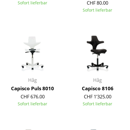
CHF 80.00
Sofort lieferbar
Tische
Sofort lieferbar
Esstische
Beistelltische
Couchtische
Schreibtische
Sekretäre & PC-Tische
Konferenztische
Håg
Håg
Capisco Puls 8010
Capisco 8106
Stehtische & Stehpulte
CHF 676.00
CHF 1’325.00
Kindertische
Sofort lieferbar
Sofort lieferbar
Gartentische
Servierwagen