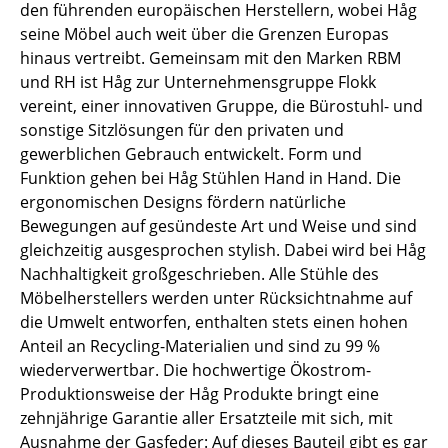
den führenden europäischen Herstellern, wobei Håg
Spiegel
seine Möbel auch weit über die Grenzen Europas
hinaus vertreibt. Gemeinsam mit den Marken RBM
Figuren & Miniaturen
und RH ist Håg zur Unternehmensgruppe Flokk
vereint, einer innovativen Gruppe, die Bürostuhl- und
Vasen
sonstige Sitzlösungen für den privaten und
Tabletts
gewerblichen Gebrauch entwickelt. Form und
Funktion gehen bei Håg Stühlen Hand in Hand. Die
Büroutensilien
ergonomischen Designs fördern natürliche
Bewegungen auf gesündeste Art und Weise und sind
Aufbewahrungsboxen
gleichzeitig ausgesprochen stylish. Dabei wird bei Håg
Decken
Nachhaltigkeit großgeschrieben. Alle Stühle des
Möbelherstellers werden unter Rücksichtnahme auf
Kissen
die Umwelt entworfen, enthalten stets einen hohen
Anteil an Recycling-Materialien und sind zu 99 %
Teppiche
wiederverwertbar. Die hochwertige Ökostrom-
Vorhänge
Produktionsweise der Håg Produkte bringt eine
zehnjährige Garantie aller Ersatzteile mit sich, mit
... alle Accessoires
Ausnahme der Gasfeder: Auf dieses Bauteil gibt es gar