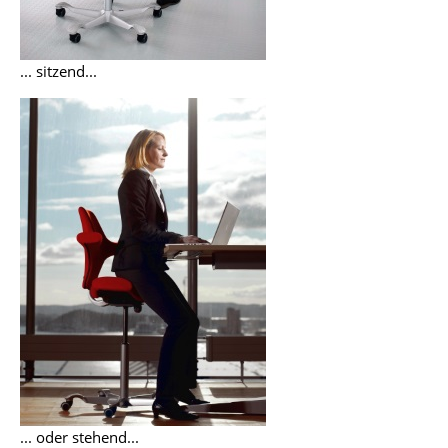
Artemide
Cassina
... sitzend...
Fritz Hansen
HAY
Knoll International
Louis Poulsen
Muuto
Nils Holger Moormann
Richard Lampert
Thonet
USM Haller
... oder stehend...
Vitra