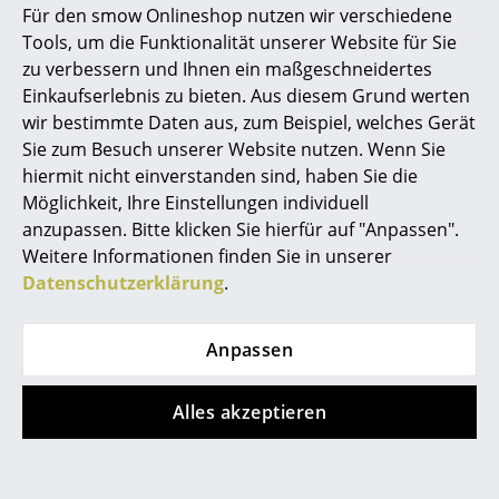
ab CHF 74.00
CHF 206.00
Für den smow Onlineshop nutzen wir verschiedene
Marcel Breuer
Sofort lieferbar
Sofort lieferbar
Tools, um die Funktionalität unserer Website für Sie
zu verbessern und Ihnen ein maßgeschneidertes
Philippe Starck
Einkaufserlebnis zu bieten. Aus diesem Grund werten
Special Edition
Neu
wir bestimmte Daten aus, zum Beispiel, welches Gerät
Verner Panton
Sie zum Besuch unserer Website nutzen. Wenn Sie
... alle Designer A-Z
hiermit nicht einverstanden sind, haben Sie die
Möglichkeit, Ihre Einstellungen individuell
anzupassen. Bitte klicken Sie hierfür auf "Anpassen".
Themen
Weitere Informationen finden Sie in unserer
Neu bei smow
Datenschutzerklärung
.
Tiptoe
Tiptoe
Inspiration
Pli Wandregal Core
Unit Regal Holz
Anpassen
Limited Edition
Special Editions
ab CHF 1’009.00
ab CHF 85.00
Sofort lieferbar
Designklassiker
Alles akzeptieren
Sofort lieferbar
Frauen im Design