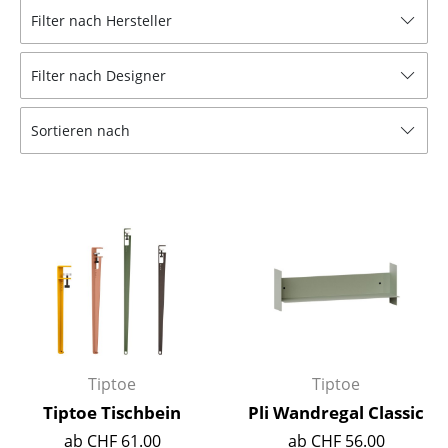
Filter nach Hersteller
Hocker
Bänke & Liegen
Filter nach Designer
Sitzsäcke
Sortieren nach
Gartenstühle
Kinderstühle
Schaukelstühle
Bürodrehstühle
Konferenzstühle
Bürosessel
Tiptoe
Tiptoe
Einzelteile
Tiptoe Tischbein
Pli Wandregal Classic
... alle Sitzmöbel
ab CHF 61.00
ab CHF 56.00