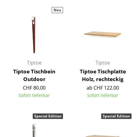
Kleinaufbewahrung
Neu
Einzelteile
... alle Aufbewahrungsmöbel
Licht
Hängeleuchten & Deckenleuchten
Tiptoe
Tiptoe
Tischleuchten
Tiptoe Tischbein
Tiptoe Tischplatte
Outdoor
Holz, rechteckig
Schreibtischleuchten
CHF 80.00
ab CHF 122.00
Stehleuchten & Leseleuchten
Sofort lieferbar
Sofort lieferbar
Bodenleuchten
Special Edition
Special Edition
Wandleuchten
Outdoor-Leuchten