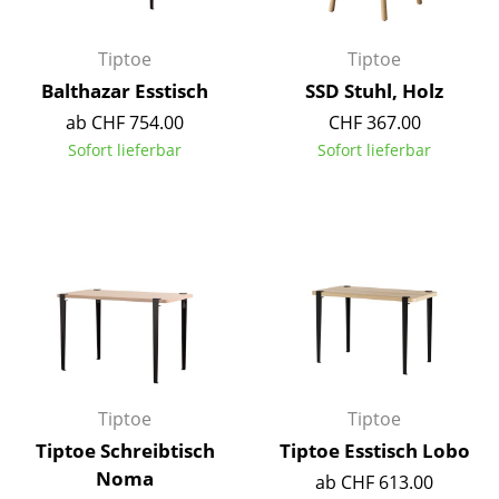
Spiegel
Tiptoe
Tiptoe
Figuren & Miniaturen
Balthazar Esstisch
SSD Stuhl, Holz
Vasen
ab CHF 754.00
CHF 367.00
Sofort lieferbar
Sofort lieferbar
Tabletts
Büroutensilien
Aufbewahrungsboxen
Decken
Kissen
Teppiche
Tiptoe
Tiptoe
Vorhänge
Tiptoe Schreibtisch
Tiptoe Esstisch Lobo
... alle Accessoires
Noma
ab CHF 613.00