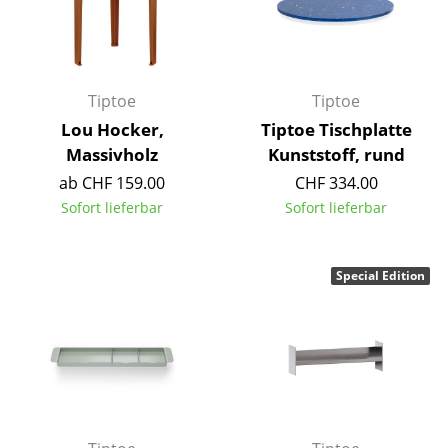
Artemide
Cassina
Fritz Hansen
Tiptoe
Tiptoe
HAY
Lou Hocker,
Tiptoe Tischplatte
Massivholz
Kunststoff, rund
Knoll International
ab CHF 159.00
CHF 334.00
Louis Poulsen
Sofort lieferbar
Sofort lieferbar
Muuto
Special Edition
Nils Holger Moormann
Richard Lampert
Thonet
USM Haller
Vitra