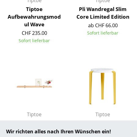
Tiptoe
Tiptoe
Tiptoe
Pli Wandregal Slim
... alle Hersteller A-Z
Aufbewahrungsmod
Core Limited Edition
ul Wave
Designer
ab CHF 66.00
CHF 235.00
Sofort lieferbar
Alvar Aalto
Sofort lieferbar
Arne Jacobsen
Charles & Ray Eames
Eero Saarinen
Egon Eiermann
Eileen Gray
Jean Prouvé
Tiptoe
Tiptoe
Le Corbusier
Tiptoe Wandregal
Lou Hocker,
Eiche massiv
recycelter Kunststoff
Wir richten alles nach Ihren Wünschen ein!
Ludwig Mies van der Rohe