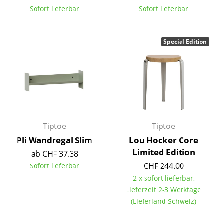
Sofort lieferbar
Sofort lieferbar
Tische
Esstische
Special Edition
Beistelltische
Couchtische
Schreibtische
Sekretäre & PC-Tische
Tiptoe
Tiptoe
Konferenztische
Pli Wandregal Slim
Lou Hocker Core
Stehtische & Stehpulte
Limited Edition
ab CHF 37.38
CHF 244.00
Sofort lieferbar
Kindertische
2 x sofort lieferbar,
Gartentische
Lieferzeit 2-3 Werktage
(Lieferland Schweiz)
Servierwagen