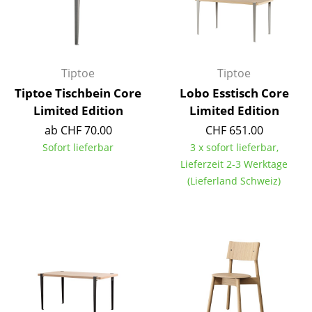
Akkuleuchten
... alle Leuchten
Tiptoe
Tiptoe
Betten
Tiptoe Tischbein Core
Lobo Esstisch Core
Doppelbetten
Limited Edition
Limited Edition
Einzelbetten
ab CHF 70.00
CHF 651.00
Sofort lieferbar
3 x sofort lieferbar,
Stapelbetten
Lieferzeit 2-3 Werktage
(Lieferland Schweiz)
Kinderbetten
Nachttische & Bettzubehör
... alle Betten
Accessoires
Uhren