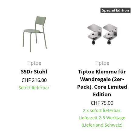
Einzelteile
Special Edition
... alle Tische
Aufbewahren
Regale & Schränke
Bücherregale
Tiptoe
Tiptoe
Wandregale
SSDr Stuhl
Tiptoe Klemme für
Wandregale (2er-
CHF 216.00
Sideboards & Kommoden
Pack), Core Limited
Sofort lieferbar
TV Möbel
Edition
CHF 75.00
Beistell- & Rollcontainer
2 x sofort lieferbar,
Barmöbel
Lieferzeit 2-3 Werktage
(Lieferland Schweiz)
Garderoben