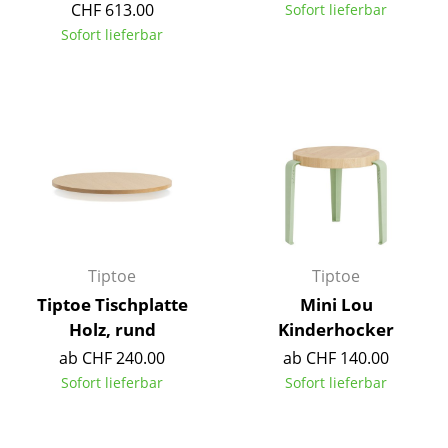
CHF 613.00
Sofort lieferbar
Räume
Sofort lieferbar
Zuhause
Wohnzimmer
Esszimmer
Schlafzimmer
Kinderzimmer
Arbeitszimmer
Tiptoe
Tiptoe
Tiptoe Tischplatte
Mini Lou
Diele
Holz, rund
Kinderhocker
Badezimmer
ab CHF 240.00
ab CHF 140.00
Sofort lieferbar
Sofort lieferbar
Stauraum
Balkon & Garten