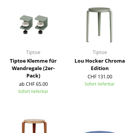
Büro
Arbeitsplatz
Management Büro
Konferenzraum
Tiptoe
Tiptoe
Empfang
Tiptoe Klemme für
Lou Hocker Chroma
Wandregale (2er-
Edition
Cafeteria
Pack)
CHF 131.00
Branchenlösungen
ab CHF 65.00
Sofort lieferbar
Sofort lieferbar
Sicheres Arbeiten
Hersteller & Designer
Hersteller