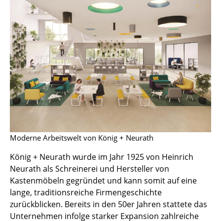
Hocker
Bänke & Liegen
Sitzsäcke
Gartenstühle
Kinderstühle
Schaukelstühle
Bürodrehstühle
Moderne Arbeitswelt von König + Neurath
Konferenzstühle
König + Neurath wurde im Jahr 1925 von Heinrich
Neurath als Schreinerei und Hersteller von
Bürosessel
Kastenmöbeln gegründet und kann somit auf eine
Einzelteile
lange, traditionsreiche Firmengeschichte
zurückblicken. Bereits in den 50er Jahren stattete das
... alle Sitzmöbel
Unternehmen infolge starker Expansion zahlreiche