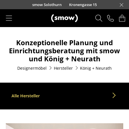
Direkt zum Inhalt
smow Solothurn
Kronengasse 15
Produkte
Konzeptionelle Planung und
Sitzmöbel
Einrichtungsberatung mit smow
Esszimmerstühle
und König + Neurath
Sofas
Designermöbel
Hersteller
König + Neurath
Sessel
Loungesessel
Alle Hersteller
Stühle
Freischwinger
Barhocker