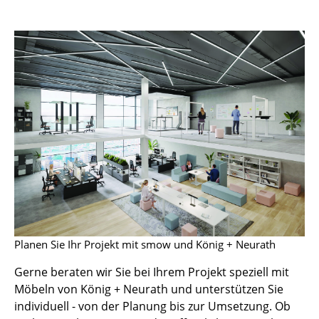
Kleinaufbewahrung
Einzelteile
... alle Aufbewahrungsmöbel
Licht
Hängeleuchten & Deckenleuchten
Tischleuchten
Schreibtischleuchten
Stehleuchten & Leseleuchten
Planen Sie Ihr Projekt mit smow und König + Neurath
Bodenleuchten
Gerne beraten wir Sie bei Ihrem Projekt speziell mit
Wandleuchten
Möbeln von König + Neurath und unterstützen Sie
Outdoor-Leuchten
individuell - von der Planung bis zur Umsetzung. Ob