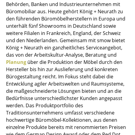
Behörden, Banken und Industrieunternehmen mit
Tische
Büromobiliar aus. Heute gehört König + Neurath zu
den führenden Büromöbelherstellern in Europa und
Esstische
unterhält fünf Showrooms in Deutschland sowie
Beistelltische
weitere Filialen in Frankreich, England, der Schweiz
und den Niederlanden. Gemeinsam mit smow bietet
Couchtische
König + Neurath ein ganzheitliches Serviceangebot,
das von der Arbeitskultur-Analyse, Beratung und
Schreibtische
Planung
über die Produktion der Möbel durch den
Sekretäre & PC-Tische
Hersteller bis hin zur Auslieferung und konkreten
Bürogestaltung reicht. Im Fokus steht dabei die
Konferenztische
Entwicklung agiler Arbeitswelten und Raumsysteme,
die maßgeschneiderte Lösungen bieten und an die
Stehtische & Stehpulte
Bedürfnisse unterschiedlichster Kunden angepasst
Kindertische
werden. Das Produktportfolio des
Traditionsunternehmens umfasst verschiedene
Gartentische
hochwertige Büromöbel-Kollektionen, aus denen
einzelne Produkte bereits mit renommierten Preisen
Servierwagen
wie dem German Design Award oder dem Red Dot