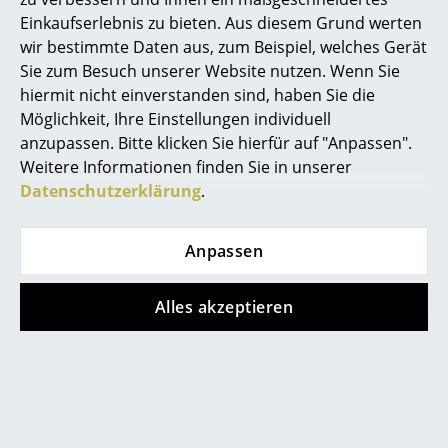
Einkaufserlebnis zu bieten. Aus diesem Grund werten
Räume
wir bestimmte Daten aus, zum Beispiel, welches Gerät
Sie zum Besuch unserer Website nutzen. Wenn Sie
Zuhause
hiermit nicht einverstanden sind, haben Sie die
Wohnzimmer
Moderner Arbeitsplatz mit Ruhebereich von König +
Möglichkeit, Ihre Einstellungen individuell
Neurath
anzupassen. Bitte klicken Sie hierfür auf "Anpassen".
Esszimmer
Weitere Informationen finden Sie in unserer
Datenschutzerklärung
.
Schlafzimmer
Kinderzimmer
Anpassen
Arbeitszimmer
Alles akzeptieren
Diele
Badezimmer
Stauraum
Balkon & Garten