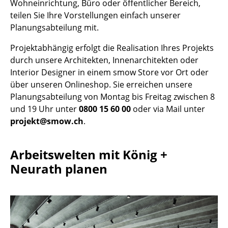
Wohneinrichtung, Büro oder öffentlicher Bereich,
Akkuleuchten
teilen Sie Ihre Vorstellungen einfach unserer
Planungsabteilung mit.
... alle Leuchten
Projektabhängig erfolgt die Realisation Ihres Projekts
Betten
durch unsere Architekten, Innenarchitekten oder
Interior Designer in einem smow Store vor Ort oder
Doppelbetten
über unseren Onlineshop. Sie erreichen unsere
Einzelbetten
Planungsabteilung von Montag bis Freitag zwischen 8
und 19 Uhr unter
0800 15 60 00
oder via Mail unter
Stapelbetten
projekt@smow.ch
.
Kinderbetten
Arbeitswelten mit König +
Nachttische & Bettzubehör
Neurath planen
... alle Betten
Accessoires
Uhren