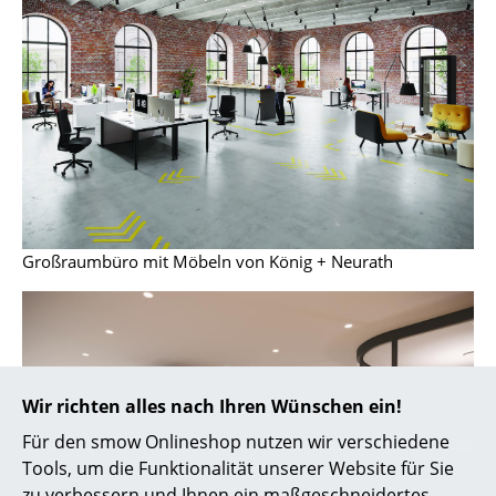
Spiegel
Figuren & Miniaturen
Vasen
Tabletts
Büroutensilien
Aufbewahrungsboxen
Großraumbüro mit Möbeln von König + Neurath
Decken
Kissen
Teppiche
Wir richten alles nach Ihren Wünschen ein!
Vorhänge
Für den smow Onlineshop nutzen wir verschiedene
Tools, um die Funktionalität unserer Website für Sie
... alle Accessoires
zu verbessern und Ihnen ein maßgeschneidertes