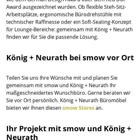
Einzelteile
Award ausgezeichnet wurden. Ob flexible Steh-Sitz-
Arbeitsplätze, ergonomische Bürodrehstühle mit
... alle Tische
technischer Raffinesse oder ein Soft-Seating-Konzept
für Lounge-Bereiche: gemeinsam mit König + Neurath
Aufbewahren
finden wir für Sie die passende Lösung.
Regale & Schränke
König + Neurath bei smow vor Ort
Bücherregale
Wandregale
Teilen Sie uns Ihre Wünsche mit und planen Sie
Sideboards & Kommoden
gemeinsam mit smow und König + Neurath Ihr
maßgeschneidertes Wunschbüro. Gerne beraten wir
TV Möbel
Sie vor Ort persönlich. König + Neurath Büromöbel
bieten wir Ihnen diesen
smow Stores
an.
Beistell- & Rollcontainer
Barmöbel
Ihr Projekt mit smow und König +
Garderoben
Neurath