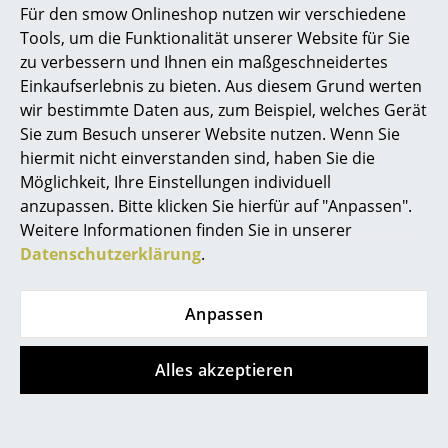
Für den smow Onlineshop nutzen wir verschiedene
Marcel Breuer
Tools, um die Funktionalität unserer Website für Sie
zu verbessern und Ihnen ein maßgeschneidertes
Philippe Starck
Einkaufserlebnis zu bieten. Aus diesem Grund werten
Fabula Living
Fabula Living
wir bestimmte Daten aus, zum Beispiel, welches Gerät
Verner Panton
Teppich Edda
Teppich Svalin
Sie zum Besuch unserer Website nutzen. Wenn Sie
... alle Designer A-Z
hiermit nicht einverstanden sind, haben Sie die
ab CHF 1’664.00
ab CHF 1’142.00
Möglichkeit, Ihre Einstellungen individuell
Lieferbar in 1-2 Wochen
Lieferbar in 1-2 Wochen
anzupassen. Bitte klicken Sie hierfür auf "Anpassen".
Themen
(Standardlieferaussage des
(Standardlieferaussage des
Weitere Informationen finden Sie in unserer
Herstellers)
Herstellers)
Neu bei smow
Datenschutzerklärung
.
Inspiration
Anpassen
Special Editions
Designklassiker
Alles akzeptieren
Frauen im Design