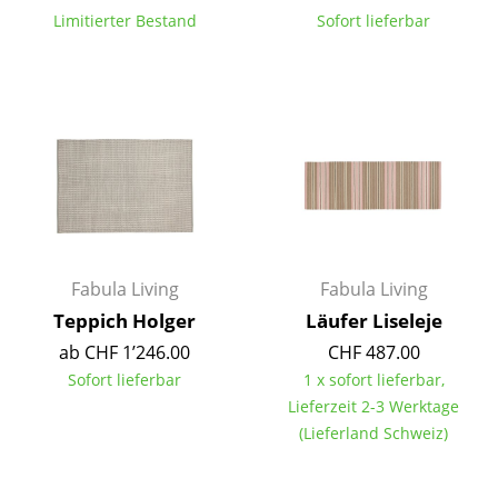
Artemide
Limitierter Bestand
Sofort lieferbar
Cassina
Fritz Hansen
HAY
Knoll International
Louis Poulsen
Muuto
Fabula Living
Fabula Living
Nils Holger Moormann
Teppich Holger
Läufer Liseleje
ab CHF 1’246.00
CHF 487.00
Richard Lampert
Sofort lieferbar
1 x sofort lieferbar,
Thonet
Lieferzeit 2-3 Werktage
(Lieferland Schweiz)
USM Haller
Vitra