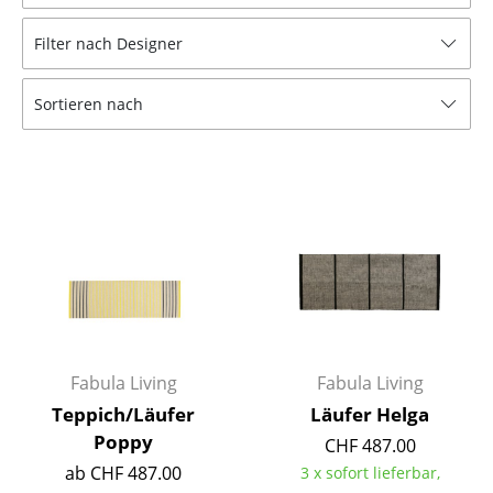
Hocker
Filter nach Designer
Bänke & Liegen
Sortieren nach
Sitzsäcke
Gartenstühle
Kinderstühle
Schaukelstühle
Bürodrehstühle
Konferenzstühle
Bürosessel
Fabula Living
Fabula Living
Teppich/Läufer
Läufer Helga
Einzelteile
Poppy
CHF 487.00
... alle Sitzmöbel
ab CHF 487.00
3 x sofort lieferbar,