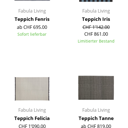
Büro
Fabula Living
Fabula Living
Teppich Fenris
Teppich Iris
Arbeitsplatz
ab CHF 695.00
CHF 1’142.00
Management Büro
CHF 861.00
Sofort lieferbar
Limitierter Bestand
Konferenzraum
Empfang
Cafeteria
Branchenlösungen
Sicheres Arbeiten
Hersteller & Designer
Fabula Living
Fabula Living
Hersteller
Teppich Felicia
Teppich Tanne
CHF 1’090.00
ab CHF 819.00