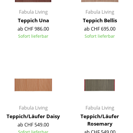
Akkuleuchten
Fabula Living
Fabula Living
... alle Leuchten
Teppich Una
Teppich Bellis
ab CHF 986.00
ab CHF 695.00
Betten
Sofort lieferbar
Sofort lieferbar
Doppelbetten
Einzelbetten
Stapelbetten
Kinderbetten
Nachttische & Bettzubehör
... alle Betten
Fabula Living
Fabula Living
Teppich/Läufer Daisy
Teppich/Läufer
Accessoires
Rosemary
ab CHF 549.00
Uhren
ab CHF 549.00
Sofort lieferbar