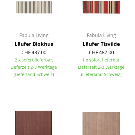
Kleinaufbewahrung
Einzelteile
... alle Aufbewahrungsmöbel
Fabula Living
Fabula Living
Läufer Blokhus
Läufer Tisvilde
Licht
CHF 487.00
CHF 487.00
Hängeleuchten & Deckenleuchten
2 x sofort lieferbar,
1 x sofort lieferbar,
Lieferzeit 2-3 Werktage
Lieferzeit 2-3 Werktage
Tischleuchten
(Lieferland Schweiz)
(Lieferland Schweiz)
Schreibtischleuchten
Stehleuchten & Leseleuchten
Bodenleuchten
Wandleuchten
Outdoor-Leuchten