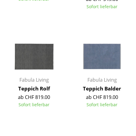
Sofort lieferbar
Spiegel
Figuren & Miniaturen
Vasen
Tabletts
Büroutensilien
Aufbewahrungsboxen
Fabula Living
Fabula Living
Decken
Teppich Rolf
Teppich Balder
Kissen
ab CHF 819.00
ab CHF 819.00
Sofort lieferbar
Sofort lieferbar
Teppiche
Vorhänge
... alle Accessoires