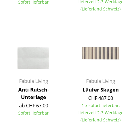
Lieferzeit 2-3 Werktage
Sofort lieferbar
Tische
(Lieferland Schweiz)
Esstische
Beistelltische
Couchtische
Schreibtische
Sekretäre & PC-Tische
Konferenztische
Fabula Living
Fabula Living
Anti-Rutsch-
Läufer Skagen
Stehtische & Stehpulte
Unterlage
CHF 487.00
Kindertische
ab CHF 67.00
1 x sofort lieferbar,
Lieferzeit 2-3 Werktage
Sofort lieferbar
Gartentische
(Lieferland Schweiz)
Servierwagen