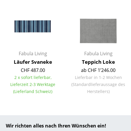
... alle Hersteller A-Z
Designer
Alvar Aalto
Arne Jacobsen
Fabula Living
Fabula Living
Charles & Ray Eames
Läufer Svaneke
Teppich Loke
CHF 487.00
ab CHF 1’246.00
Eero Saarinen
2 x sofort lieferbar,
Lieferbar in 1-2 Wochen
Egon Eiermann
Lieferzeit 2-3 Werktage
(Standardlieferaussage des
(Lieferland Schweiz)
Herstellers)
Eileen Gray
Jean Prouvé
Le Corbusier
Wir richten alles nach Ihren Wünschen ein!
Ludwig Mies van der Rohe