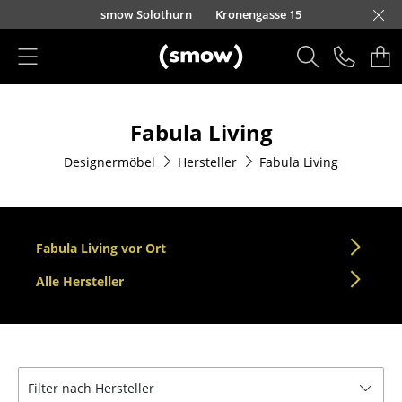
Direkt zum Inhalt
smow Solothurn
Kronengasse 15
Produkte
Fabula Living
Sitzmöbel
Designermöbel
Hersteller
Fabula Living
Esszimmerstühle
Sofas
Sessel
Fabula Living vor Ort
Loungesessel
Alle Hersteller
Stühle
Freischwinger
Filter nach Hersteller
Barhocker