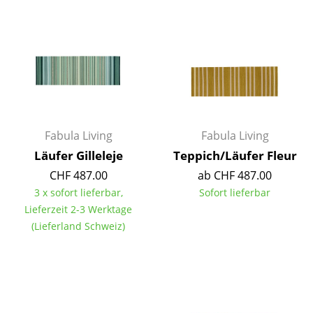
Einzelteile
... alle Tische
Aufbewahren
Regale & Schränke
Bücherregale
Fabula Living
Fabula Living
Läufer Gilleleje
Teppich/Läufer Fleur
Wandregale
CHF 487.00
ab CHF 487.00
Sideboards & Kommoden
3 x sofort lieferbar,
Sofort lieferbar
Lieferzeit 2-3 Werktage
TV Möbel
(Lieferland Schweiz)
Beistell- & Rollcontainer
Barmöbel
Garderoben