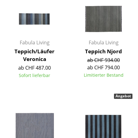
Räume
Zuhause
Wohnzimmer
Fabula Living
Fabula Living
Esszimmer
Teppich/Läufer
Teppich Njord
Veronica
Schlafzimmer
ab CHF 934.00
ab CHF 794.00
ab CHF 487.00
Kinderzimmer
Limitierter Bestand
Sofort lieferbar
Arbeitszimmer
Diele
Angebot
Badezimmer
Stauraum
Balkon & Garten