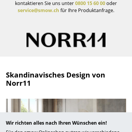
kontaktieren Sie uns unter
0800 15 60 00
oder
Büro
service@smow.ch
für Ihre Produktanfrage.
Arbeitsplatz
Management Büro
Konferenzraum
Empfang
Cafeteria
Skandinavisches Design von
Branchenlösungen
Norr11
Sicheres Arbeiten
Hersteller & Designer
Hersteller
Wir richten alles nach Ihren Wünschen ein!