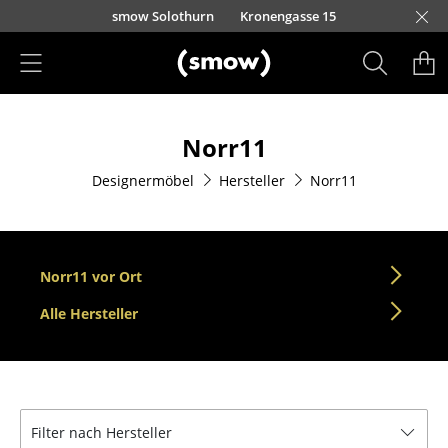
Direkt zum Inhalt
smow Solothurn
Kronengasse 15
Produkte
Norr11
Sitzmöbel
Designermöbel
Hersteller
Norr11
Esszimmerstühle
Sofas
Sessel
Norr11 vor Ort
Loungesessel
Alle Hersteller
Stühle
Freischwinger
Filter nach Hersteller
Barhocker