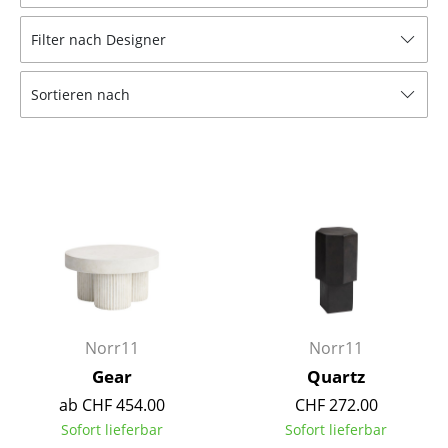
Hocker
Filter nach Designer
Bänke & Liegen
Sortieren nach
Sitzsäcke
Gartenstühle
Kinderstühle
Schaukelstühle
Bürodrehstühle
Konferenzstühle
Bürosessel
Norr11
Norr11
Gear
Quartz
Einzelteile
ab CHF 454.00
CHF 272.00
... alle Sitzmöbel
Sofort lieferbar
Sofort lieferbar