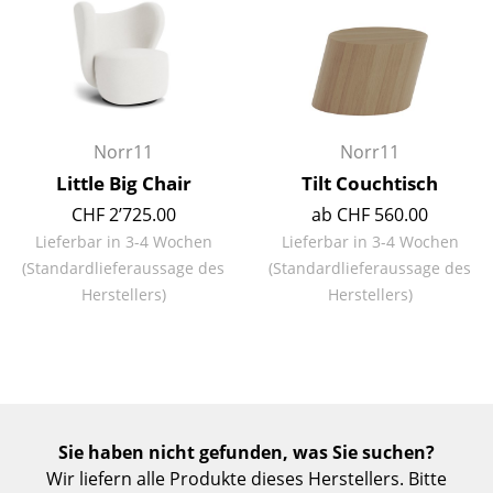
Räume
Zuhause
Wohnzimmer
Norr11
Norr11
Esszimmer
Little Big Chair
Tilt Couchtisch
Schlafzimmer
CHF 2’725.00
ab CHF 560.00
Lieferbar in 3-4 Wochen
Lieferbar in 3-4 Wochen
Kinderzimmer
(Standardlieferaussage des
(Standardlieferaussage des
Herstellers)
Herstellers)
Arbeitszimmer
Diele
Badezimmer
Stauraum
Sie haben nicht gefunden, was Sie suchen?
Balkon & Garten
Wir liefern alle Produkte dieses Herstellers. Bitte