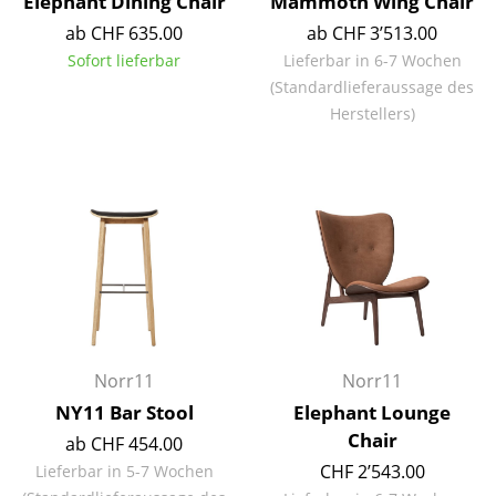
Elephant Dining Chair
Mammoth Wing Chair
Kleinaufbewahrung
ab CHF 635.00
ab CHF 3’513.00
Sofort lieferbar
Lieferbar in 6-7 Wochen
Einzelteile
(Standardlieferaussage des
... alle Aufbewahrungsmöbel
Herstellers)
Licht
Hängeleuchten & Deckenleuchten
Tischleuchten
Schreibtischleuchten
Stehleuchten & Leseleuchten
Norr11
Norr11
Bodenleuchten
NY11 Bar Stool
Elephant Lounge
Wandleuchten
Chair
ab CHF 454.00
CHF 2’543.00
Lieferbar in 5-7 Wochen
Outdoor-Leuchten