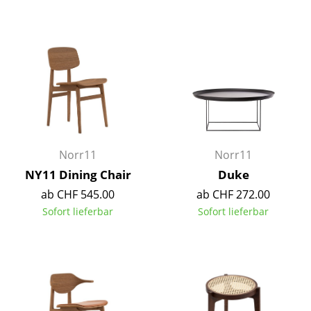
Tische
Esstische
Beistelltische
Couchtische
Schreibtische
Norr11
Norr11
Sekretäre & PC-Tische
NY11 Dining Chair
Duke
Konferenztische
ab CHF 545.00
ab CHF 272.00
Sofort lieferbar
Sofort lieferbar
Stehtische & Stehpulte
Kindertische
Gartentische
Servierwagen