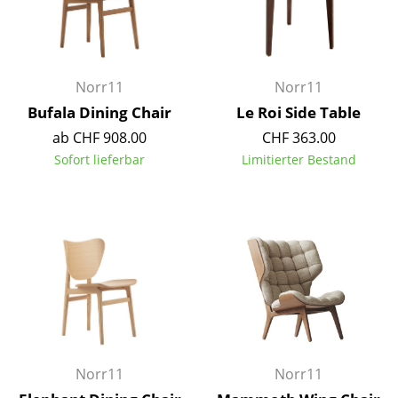
Einzelteile
... alle Tische
Norr11
Norr11
Aufbewahren
Bufala Dining Chair
Le Roi Side Table
Regale & Schränke
ab CHF 908.00
CHF 363.00
Sofort lieferbar
Limitierter Bestand
Bücherregale
Wandregale
Sideboards & Kommoden
TV Möbel
Beistell- & Rollcontainer
Barmöbel
Norr11
Norr11
Garderoben