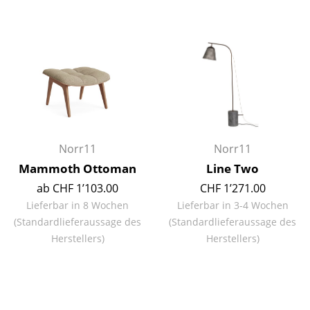
Spiegel
Figuren & Miniaturen
Vasen
Tabletts
Büroutensilien
Norr11
Norr11
Aufbewahrungsboxen
Mammoth Ottoman
Line Two
Decken
ab CHF 1’103.00
CHF 1’271.00
Lieferbar in 8 Wochen
Lieferbar in 3-4 Wochen
Kissen
(Standardlieferaussage des
(Standardlieferaussage des
Herstellers)
Herstellers)
Teppiche
Vorhänge
... alle Accessoires