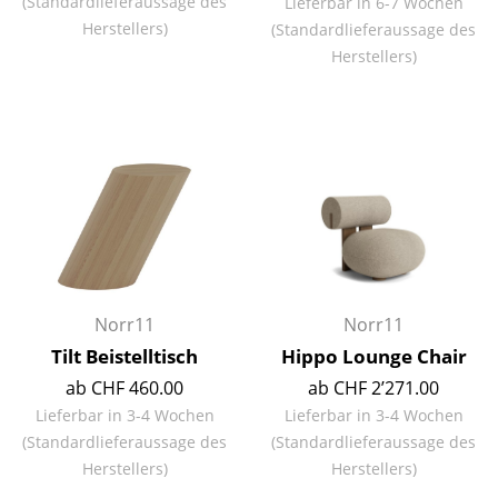
(Standardlieferaussage des
Lieferbar in 6-7 Wochen
Akkuleuchten
Herstellers)
(Standardlieferaussage des
Herstellers)
... alle Leuchten
Betten
Doppelbetten
Einzelbetten
Stapelbetten
Kinderbetten
Norr11
Norr11
Nachttische & Bettzubehör
Tilt Beistelltisch
Hippo Lounge Chair
... alle Betten
ab CHF 460.00
ab CHF 2’271.00
Lieferbar in 3-4 Wochen
Lieferbar in 3-4 Wochen
Accessoires
(Standardlieferaussage des
(Standardlieferaussage des
Herstellers)
Herstellers)
Uhren