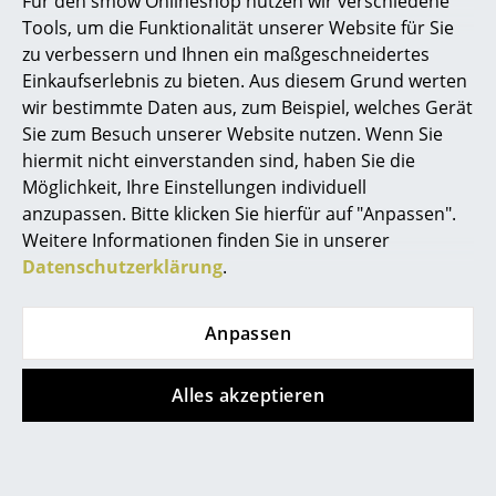
Für den smow Onlineshop nutzen wir verschiedene
Artemide
Tools, um die Funktionalität unserer Website für Sie
Cassina
zu verbessern und Ihnen ein maßgeschneidertes
Einkaufserlebnis zu bieten. Aus diesem Grund werten
Fritz Hansen
wir bestimmte Daten aus, zum Beispiel, welches Gerät
Sie zum Besuch unserer Website nutzen. Wenn Sie
HAY
hiermit nicht einverstanden sind, haben Sie die
Knoll International
Möglichkeit, Ihre Einstellungen individuell
anzupassen. Bitte klicken Sie hierfür auf "Anpassen".
Louis Poulsen
Norr Dining Chair NY11
Weitere Informationen finden Sie in unserer
Datenschutzerklärung
.
Muuto
Norr11 wurde 2011 mit dem Ziel gegründet, zeitlose
skandinavische Designmöbel mit Bezug zu
Nils Holger Moormann
Vergangenheit und Gegenwart zu entwerfen.
Anpassen
Hauptdesigner sind der Däne Rune Krøjgaard und
Richard Lampert
der Norweger Bendik Humlevik, die beide Architektur
Alles akzeptieren
Thonet
an der Dänischen Königlichen Akademie für bildende
Künste studierten. Designsprachlich orientieren sich
USM Haller
die Norr11 Möbel und Leuchten vor allem am
dänischen Design
aus der Mitte des 20. Jahrhunderts
Vitra