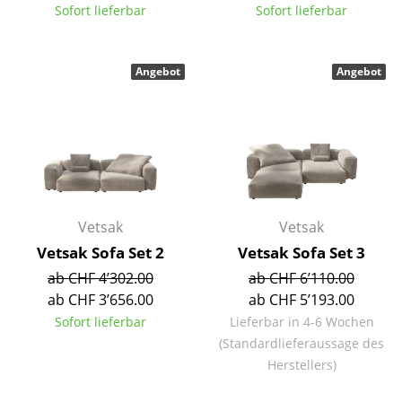
Sofort lieferbar
Sofort lieferbar
Einzelteile
... alle Tische
Angebot
Angebot
Aufbewahren
Regale & Schränke
Bücherregale
Wandregale
Vetsak
Vetsak
Sideboards & Kommoden
Vetsak Sofa Set 2
Vetsak Sofa Set 3
TV Möbel
ab CHF 4’302.00
ab CHF 6’110.00
ab CHF 3’656.00
ab CHF 5’193.00
Beistell- & Rollcontainer
Sofort lieferbar
Lieferbar in 4-6 Wochen
(Standardlieferaussage des
Barmöbel
Herstellers)
Garderoben