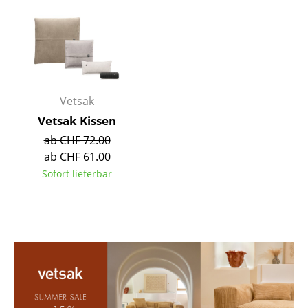
Akkuleuchten
... alle Leuchten
Betten
Vetsak
Doppelbetten
Vetsak Kissen
Einzelbetten
ab CHF 72.00
Stapelbetten
ab CHF 61.00
Sofort lieferbar
Kinderbetten
Nachttische & Bettzubehör
... alle Betten
Accessoires
Uhren