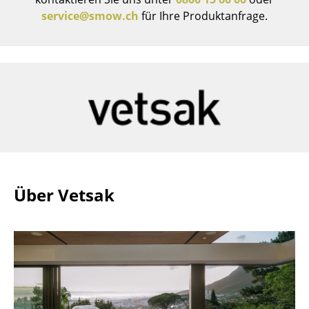
service@smow.ch
für Ihre Produktanfrage.
Räume
Zuhause
Wohnzimmer
Esszimmer
Schlafzimmer
Kinderzimmer
Arbeitszimmer
Über Vetsak
Diele
Badezimmer
Stauraum
Balkon & Garten