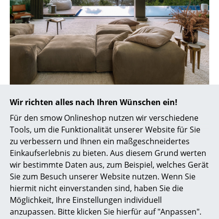
Büro
Arbeitsplatz
Management Büro
Konferenzraum
Empfang
Verbindet Stil, Gemütlichkeit und Design hervorragend mit
Wir richten alles nach Ihren Wünschen ein!
Nachhaltigkeit: das modulare Vetsak Two Seat Sofa hier vor
Cafeteria
Für den smow Onlineshop nutzen wir verschiedene
der Kulisse Kapstadts
Tools, um die Funktionalität unserer Website für Sie
Branchenlösungen
Gegründet von zwei deutschen und einem
zu verbessern und Ihnen ein maßgeschneidertes
südafrikanischen Unternehmer startete Vetsak im
Einkaufserlebnis zu bieten. Aus diesem Grund werten
Sicheres Arbeiten
Jahr 2012 als bescheidener Hersteller von Sitzsäcken
wir bestimmte Daten aus, zum Beispiel, welches Gerät
in Woodstock in Kapstadt. Inzwischen ist aus Vetsak
Sie zum Besuch unserer Website nutzen. Wenn Sie
Hersteller & Designer
ein global agierendes E-Commerce Unternehmen
hiermit nicht einverstanden sind, haben Sie die
geworden, dass sich vorgenommen hat weltweit für
Hersteller
Möglichkeit, Ihre Einstellungen individuell
mehr Komfort und Wohlbefinden zu sorgen. Dabei
anzupassen. Bitte klicken Sie hierfür auf "Anpassen".