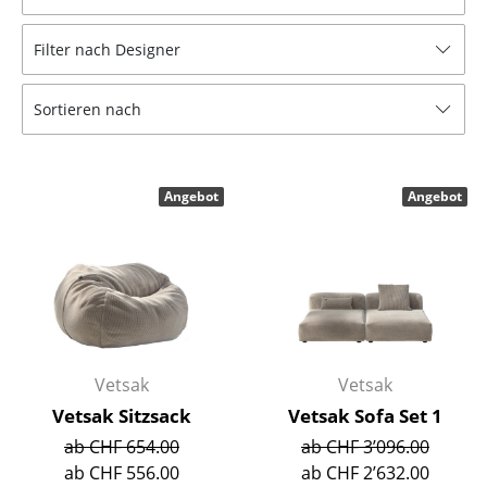
Tische
Filter nach Designer
Esstische
Sortieren nach
Beistelltische
Couchtische
Angebot
Angebot
Schreibtische
Sekretäre & PC-Tische
Konferenztische
Stehtische & Stehpulte
Kindertische
Vetsak
Vetsak
Vetsak Sitzsack
Vetsak Sofa Set 1
Gartentische
ab CHF 654.00
ab CHF 3’096.00
Servierwagen
ab CHF 556.00
ab CHF 2’632.00