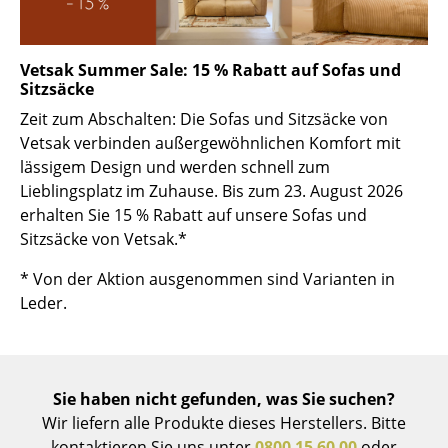
Spiegel
Figuren & Miniaturen
Vetsak Summer Sale: 15 % Rabatt auf Sofas und
Sitzsäcke
Vasen
Zeit zum Abschalten: Die Sofas und Sitzsäcke von
Vetsak verbinden außergewöhnlichen Komfort mit
Tabletts
lässigem Design und werden schnell zum
Büroutensilien
Lieblingsplatz im Zuhause. Bis zum 23. August 2026
erhalten Sie 15 % Rabatt auf unsere Sofas und
Aufbewahrungsboxen
Sitzsäcke von Vetsak.*
Decken
* Von der Aktion ausgenommen sind Varianten in
Leder.
Kissen
Teppiche
Vorhänge
Sie haben nicht gefunden, was Sie suchen?
Wir liefern alle Produkte dieses Herstellers. Bitte
... alle Accessoires
kontaktieren Sie uns unter
0800 15 60 00
oder