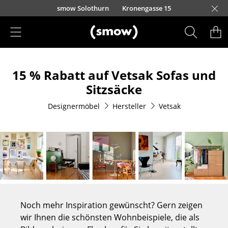
Direkt zum Inhalt
smow Solothurn
Kronengasse 15
Produkte
15 % Rabatt auf Vetsak Sofas und
Sitzmöbel
Sitzsäcke
Esszimmerstühle
Designermöbel
Hersteller
Vetsak
Sofas
Sessel
Loungesessel
Stühle
Freischwinger
Noch mehr Inspiration gewünscht? Gern zeigen
wir Ihnen die schönsten Wohnbeispiele, die als
Barhocker