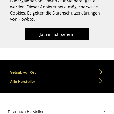
Bildergalerie von Flowbox für Sie bereitgestellt
Hocker
werden. Dieser Anbieter setzt möglicherweise
Cookies. Es gelten die Datenschutzerklärungen
Bänke & Liegen
von Flowbox.
Sitzsäcke
Ja, will ich sehen!
Gartenstühle
Kinderstühle
Schaukelstühle
Bürodrehstühle
Vetsak vor Ort
Konferenzstühle
Alle Hersteller
Bürosessel
Einzelteile
... alle Sitzmöbel
Filter nach Hersteller